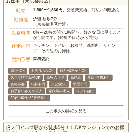
お仕事（東京都港区）
1,500〜1,860円
、交通費支給、前払い制度あり
時給
汐留 徒歩7分
勤務地
（東京都港区付近）
8時～20時の間で1時間〜、好きな日に働くこと
勤務時間
が可能です。(候補の日時から選択)
キッチン、トイレ、お風呂、洗面所、リビン
仕事内容
グ、その他のお掃除
業務委託
契約形態
週1〜OK
土日祝のみOK
週2〜3日からOK
スキマ時間勤務OK
高収入可能
高時給
昇給･昇格あり
資格不要
年齢不問
未経験OK
学歴不問
お手伝いさんの求人
家政婦の求人
シフト自由
30代･40代･50代活躍中
この求人の詳細を見る
虎ノ門ヒルズ駅から徒歩5分！1LDKマンションでのお掃