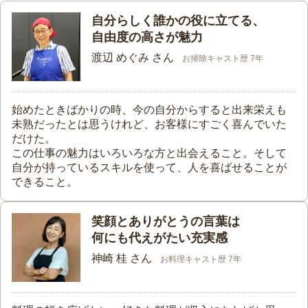
自分らしく誰かの役に立てる、
自由度の高さが魅力
渡辺 めぐみ さん
お掃除キャスト歴 7年
始めたときばかりの時、今の自分からすると出来栄えも
未熟だったとは思うけれど、お客様にすごく喜んでいた
だけた。
この仕事の魅力はいろいろな方と出会えること。そして
自分が持っているスキルを使って、人を喜ばせることが
できること。
笑顔とありがとうの言葉は
何にも代えがたい充実感
神崎 桂 さん
お料理キャスト歴 7年