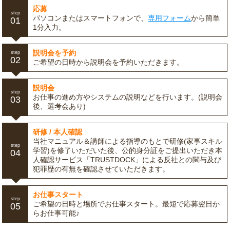
応募
step
パソコンまたはスマートフォンで、
専用フォーム
から簡単
01
1分入力。
説明会を予約
step
02
ご希望の日時から説明会を予約いただきます。
説明会
step
お仕事の進め方やシステムの説明などを行います。(説明会
03
後、選考会あり)
研修 / 本人確認
当社マニュアル＆講師による指導のもとで研修(家事スキル
step
学習)を修了いただいた後、公的身分証をご提出いただき本
04
人確認サービス「TRUSTDOCK」による反社との関与及び
犯罪歴の有無を確認させていただきます。
お仕事スタート
step
ご希望の日時と場所でお仕事スタート。最短で応募翌日か
05
らお仕事可能♪