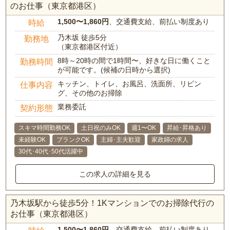
のお仕事（東京都港区）
1,500〜1,860円
、交通費支給、前払い制度あり
時給
乃木坂 徒歩5分
勤務地
（東京都港区付近）
8時～20時の間で1時間〜、好きな日に働くこと
勤務時間
が可能です。(候補の日時から選択)
キッチン、トイレ、お風呂、洗面所、リビン
仕事内容
グ、その他のお掃除
業務委託
契約形態
スキマ時間勤務OK
土日祝のみOK
週1〜OK
昇給･昇格あり
未経験OK
ブランクOK
主婦･主夫歓迎
家政婦の求人
30代･40代･50代活躍中
この求人の詳細を見る
乃木坂駅から徒歩5分！1Kマンションでのお掃除代行の
お仕事（東京都港区）
1,500〜1,860円
、交通費支給、前払い制度あり