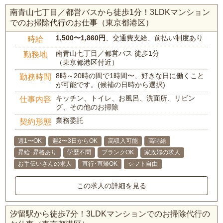
南青山七丁目／都営バスから徒歩1分！3LDKマンション
でのお掃除代行のお仕事（東京都港区）
1,500〜1,860円
、交通費支給、前払い制度あり
時給
南青山七丁目／都営バス 徒歩1分
勤務地
（東京都港区付近）
8時～20時の間で1時間〜、好きな日に働くこと
勤務時間
が可能です。(候補の日時から選択)
キッチン、トイレ、お風呂、洗面所、リビン
仕事内容
グ、その他のお掃除
業務委託
契約形態
週1〜OK
週2〜3日からOK
高収入可能
高時給
昇給･昇格あり
学歴不問
ブランクOK
家政婦の求人
お手伝いさんの求人
直行･直帰OK
シフト自由
この求人の詳細を見る
汐留駅から徒歩7分！3LDKマンションでのお掃除代行の