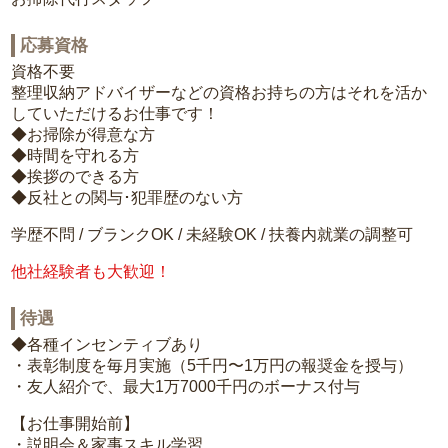
応募資格
資格不要
整理収納アドバイザーなどの資格お持ちの方はそれを活か
していただけるお仕事です！
◆お掃除が得意な方
◆時間を守れる方
◆挨拶のできる方
◆反社との関与･犯罪歴のない方
学歴不問 / ブランクOK / 未経験OK / 扶養内就業の調整可
他社経験者も大歓迎！
待遇
◆各種インセンティブあり
・表彰制度を毎月実施（5千円〜1万円の報奨金を授与）
・友人紹介で、最大1万7000千円のボーナス付与
【お仕事開始前】
・説明会＆家事スキル学習