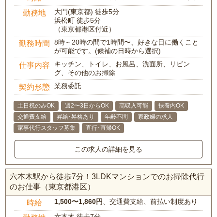
大門(東京都) 徒歩5分
勤務地
浜松町 徒歩5分
（東京都港区付近）
8時～20時の間で1時間〜、好きな日に働くこと
勤務時間
が可能です。(候補の日時から選択)
キッチン、トイレ、お風呂、洗面所、リビン
仕事内容
グ、その他のお掃除
業務委託
契約形態
土日祝のみOK
週2〜3日からOK
高収入可能
扶養内OK
交通費支給
昇給･昇格あり
年齢不問
家政婦の求人
家事代行スタッフ募集
直行･直帰OK
この求人の詳細を見る
六本木駅から徒歩7分！3LDKマンションでのお掃除代行
のお仕事（東京都港区）
1,500〜1,860円
、交通費支給、前払い制度あり
時給
六本木 徒歩7分