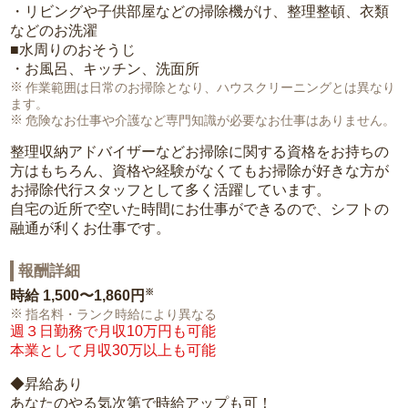
・リビングや子供部屋などの掃除機がけ、整理整頓、衣類
などのお洗濯
■水周りのおそうじ
・お風呂、キッチン、洗面所
作業範囲は日常のお掃除となり、ハウスクリーニングとは異なり
ます。
危険なお仕事や介護など専門知識が必要なお仕事はありません。
整理収納アドバイザーなどお掃除に関する資格をお持ちの
方はもちろん、資格や経験がなくてもお掃除が好きな方が
お掃除代行スタッフとして多く活躍しています。
自宅の近所で空いた時間にお仕事ができるので、シフトの
融通が利くお仕事です。
報酬詳細
※
時給
1,500〜1,860円
指名料・ランク時給により異なる
週３日勤務で月収10万円も可能
本業として月収30万以上も可能
◆昇給あり
あなたのやる気次第で時給アップも可！