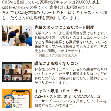
CaSyに登録している家事代行キャストは20,000人以上。
その多くが、家事代行未経験者でした。
(2024年6月時点)
それでもCaSy本部のサポートの下、多くのキャストが活躍
し、たくさんのお客様を笑顔にしています。
先輩スタッフによるサポート制度
先輩スタッフによる実地研修を受けられます。
お掃除の仕方・お客様とのコミュニケーション
などを長年お客様から高評価をいただいている
先輩スタッフから直接教えてもらえます。その
後も1ヶ月間しっかりサポート。
※ 関東エリアの業務委託のみ
講師による様々なサロン
お客様とのコミュニケーションを練習するサロ
ン・ちょっとした不安を相談するサロンなどが
あなたの不安・お悩みに合わせて、講師がしっ
かりサポートします。
キャスト専用コミュニティ
CaSyキャスト限定SNS「CACACO(カカコ)」
で、サービスのノウハウを共有したり、悩みを
相談することができます。