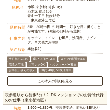
赤坂(東京都) 徒歩10分
勤務地
乃木坂 徒歩10分
青山一丁目 徒歩15分
（東京都港区付近）
8時～20時の間で1時間〜、好きな日に働くこと
勤務時間
が可能です。(候補の日時から選択)
キッチン、トイレ、お風呂、洗面所、リビン
仕事内容
グ、その他のお掃除
業務委託
契約形態
土日祝のみOK
週2〜3日からOK
スキマ時間勤務OK
高収入可能
ブランクOK
ハウスキーパー募集
お手伝いさんの求人
30代･40代･50代活躍中
この求人の詳細を見る
表参道駅から徒歩5分！2LDKマンションでのお掃除代行
のお仕事（東京都港区）
1,500〜1,860円
、交通費支給、前払い制度あり
時給