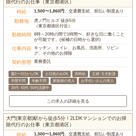
除代行のお仕事（東京都港区）
1,500〜1,860円
、交通費支給、前払い制度あり
時給
虎ノ門ヒルズ 徒歩5分
勤務地
（東京都港区付近）
8時～20時の間で1時間〜、好きな日に働くこと
勤務時間
が可能です。(候補の日時から選択)
キッチン、トイレ、お風呂、洗面所、リビン
仕事内容
グ、その他のお掃除
業務委託
契約形態
週2〜3日からOK
土日祝のみOK
高時給
主婦･主夫歓迎
学歴不問
年齢不問
家政婦の求人
お手伝いさんの求人
30代･40代･50代活躍中
この求人の詳細を見る
大門(東京都)駅から徒歩5分！2LDKマンションでのお掃
除代行のお仕事（東京都港区）
1,500〜1,860円
、交通費支給、前払い制度あり
時給