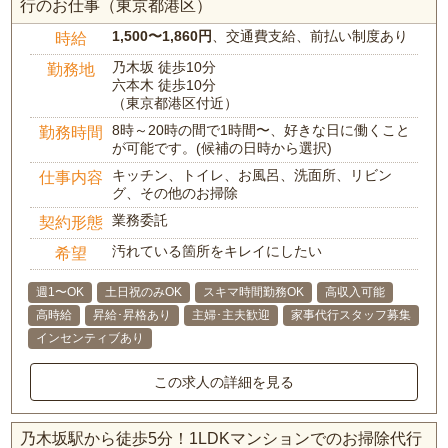
行のお仕事（東京都港区）
1,500〜1,860円
、交通費支給、前払い制度あり
時給
乃木坂 徒歩10分
勤務地
六本木 徒歩10分
（東京都港区付近）
8時～20時の間で1時間〜、好きな日に働くこと
勤務時間
が可能です。(候補の日時から選択)
キッチン、トイレ、お風呂、洗面所、リビン
仕事内容
グ、その他のお掃除
業務委託
契約形態
汚れている箇所をキレイにしたい
希望
週1〜OK
土日祝のみOK
スキマ時間勤務OK
高収入可能
高時給
昇給･昇格あり
主婦･主夫歓迎
家事代行スタッフ募集
インセンティブあり
この求人の詳細を見る
乃木坂駅から徒歩5分！1LDKマンションでのお掃除代行