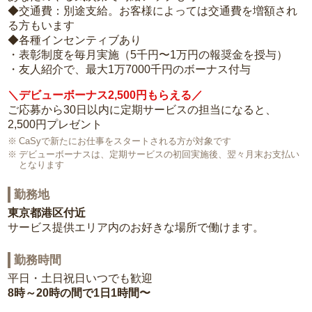
◆交通費：別途支給。お客様によっては交通費を増額され
る方もいます
◆各種インセンティブあり
・表彰制度を毎月実施（5千円〜1万円の報奨金を授与）
・友人紹介で、最大1万7000千円のボーナス付与
＼デビューボーナス2,500円もらえる／
ご応募から30日以内に定期サービスの担当になると、
2,500円プレゼント
CaSyで新たにお仕事をスタートされる方が対象です
デビューボーナスは、定期サービスの初回実施後、翌々月末お支払い
となります
勤務地
東京都港区付近
サービス提供エリア内のお好きな場所で働けます。
勤務時間
平日・土日祝日いつでも歓迎
8時～20時の間で1日1時間〜