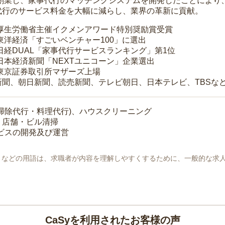
年に創業し、家事代行のマッチングシステムを開発したことによ
代行のサービス料金を大幅に減らし、業界の革新に貢献。
 厚生労働省主催イクメンアワード特別奨励賞受賞
 東洋経済「すごいベンチャー100」に選出
 日経DUAL「家事代行サービスランキング」第1位
 日本経済新聞「NEXTユニコーン」企業選出
 東京証券取引所マザーズ上場
新聞、朝日新聞、読売新聞、テレビ朝日、日本テレビ、TBSな
掃除代行・料理代行)、ハウスクリーニング
・店舗・ビル清掃
ービスの開発及び運営
地」などの用語は、求職者が内容を理解しやすくするために、一般的な求
CaSyを利用されたお客様の声