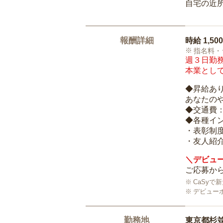
自宅の近
報酬詳細
時給
1,50
指名料・
週３日勤務
本業として
◆昇給あ
あなたの
◆交通費
◆各種イ
・表彰制
・友人紹介
＼デビュー
ご応募から
CaSy
デビュー
勤務地
東京都杉