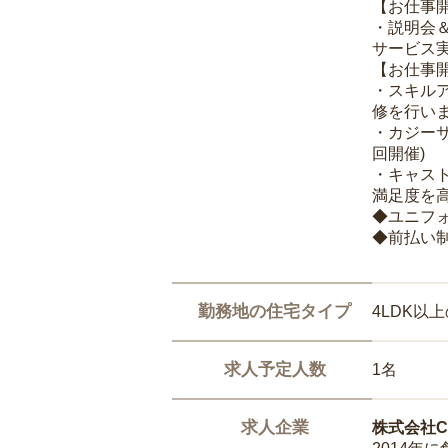
【お仕事
・説明会
サービス
【お仕事
・スキル
修を行いま
・カジー
回開催)
・キャス
満足度を高
◆ユニフ
◆前払い
勤務地の住宅タイプ
4LDK以
求人予定人数
1名
求人企業
株式会社Ca