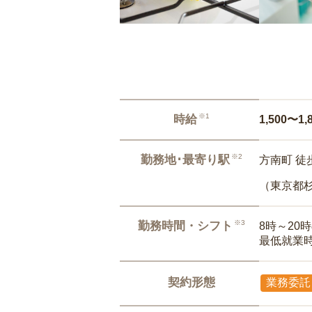
※1
時給
1,500〜1,
※2
勤務地･最寄り駅
方南町 徒
（東京都
※3
勤務時間・シフト
8時～20
最低就業
契約形態
業務委託