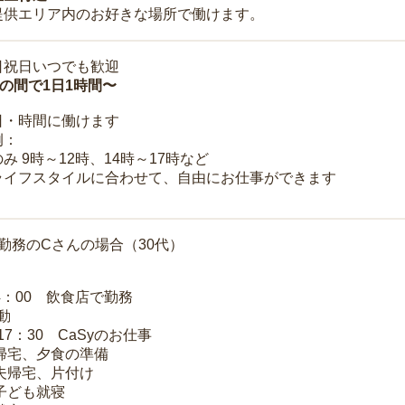
提供エリア内のお好きな場所で働けます。
日祝日いつでも歓迎
時の間で1日1時間〜
日・時間に働けます
例：
み 9時～12時、14時～17時など
ライフスタイルに合わせて、自由にお仕事ができます
勤務のCさんの場合（30代）
14：00 飲食店で勤務
移動
～17：30 CaSyのお仕事
 帰宅、夕食の準備
 夫帰宅、片付け
 子ども就寝