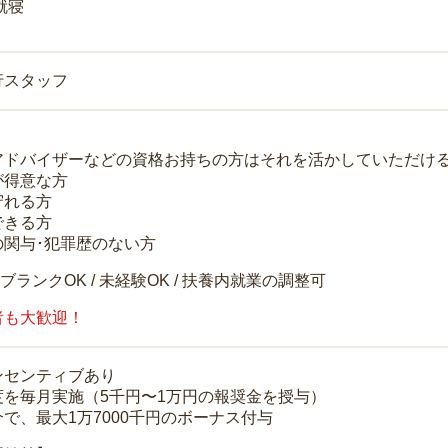
就寝
行スタッフ
アドバイザーなどの資格お持ちの方はそれを活かしていただけ
が得意な方
守れる方
できる方
の関与･犯罪歴のない方
 ブランクOK / 未経験OK / 扶養内就業の調整可
者も大歓迎！
ンセンティブあり
度を毎月実施（5千円〜1万円の報奨金を授与）
で、最大1万7000千円のボーナス付与