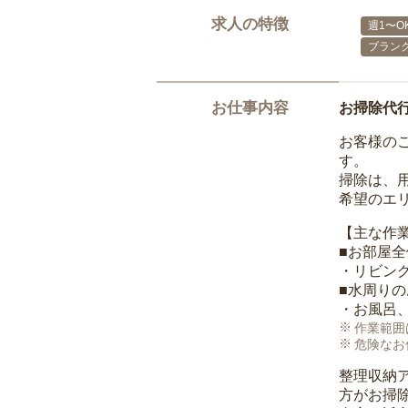
求人の特徴
週1〜O
ブランク
お仕事内容
お掃除代
お客様の
す。
掃除は、
希望のエ
【主な作
■お部屋
・リビン
■水周り
・お風呂
作業範囲
危険なお
整理収納
方がお掃