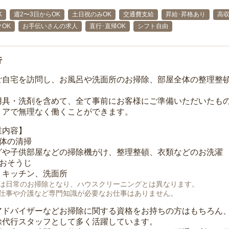
K
週2〜3日からOK
土日祝のみOK
交通費支給
昇給･昇格あり
高
OK
お手伝いさんの求人
直行･直帰OK
シフト自由
行
ご自宅を訪問し、お風呂や洗面所のお掃除、部屋全体の整理整
用具・洗剤を含めて、全て事前にお客様にご準備いただいたもの
リアで無理なく働くことができます。
業内容】
全体の清掃
グや子供部屋などの掃除機がけ、整理整頓、衣類などのお洗濯
のおそうじ
、キッチン、洗面所
は日常のお掃除となり、ハウスクリーニングとは異なります。
仕事や介護など専門知識が必要なお仕事はありません。
アドバイザーなどお掃除に関する資格をお持ちの方はもちろん
除代行スタッフとして多く活躍しています。