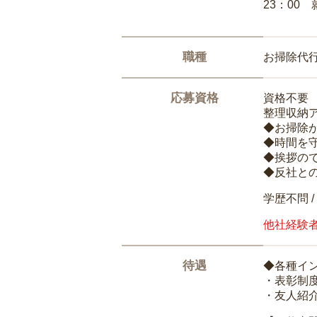
23：00 
職種
お掃除代
応募資格
資格不要
整理収納
◆お掃除
◆時間を
◆挨拶の
◆反社と
学歴不問 /
他社経験
待遇
◆各種イ
・表彰制
・友人紹介