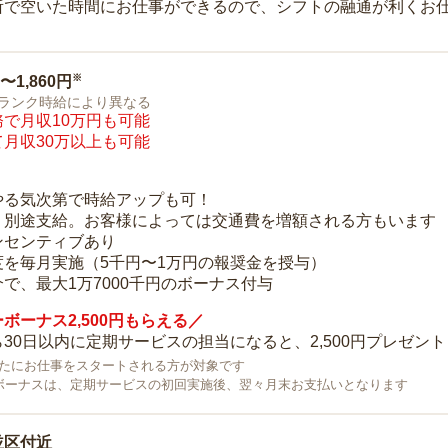
所で空いた時間にお仕事ができるので、シフトの融通が利くお
※
0〜1,860円
ランク時給により異なる
で月収10万円も可能
月収30万以上も可能
り
やる気次第で時給アップも可！
：別途支給。お客様によっては交通費を増額される方もいます
ンセンティブあり
度を毎月実施（5千円〜1万円の報奨金を授与）
で、最大1万7000千円のボーナス付与
ボーナス2,500円もらえる／
30日以内に定期サービスの担当になると、2,500円プレゼント
で新たにお仕事をスタートされる方が対象です
ボーナスは、定期サービスの初回実施後、翌々月末お支払いとなります
並区付近