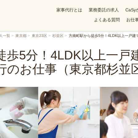
家事代行とは
業務委託の求人
CaS
よくある質問
お仕事
人一覧
東京都
東京23区
杉並区
方南町駅から徒歩5分！4LDK以上一戸
徒歩5分！4LDK以上一戸
行のお仕事（東京都杉並