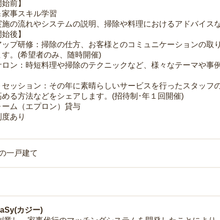
開始前】
＆家事スキル学習
実施の流れやシステムの説明、掃除や料理におけるアドバイス
開始後】
アップ研修：掃除の仕方、お客様とのコミュニケーションの取
す。(希望者のみ、随時開催)
サロン：時短料理や掃除のテクニックなど、様々なテーマや事例
トセッション：その年に素晴らしいサービスを行ったスタッフ
める方法などをシェアします。(招待制･年１回開催)
ォーム（エプロン）貸与
制度あり
上の一戸建て
Sy(カジー)