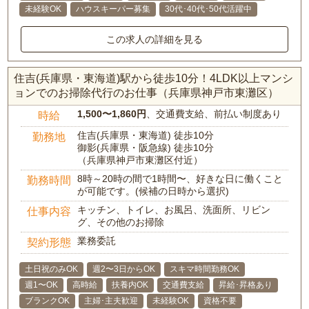
未経験OK
ハウスキーパー募集
30代･40代･50代活躍中
この求人の詳細を見る
住吉(兵庫県・東海道)駅から徒歩10分！4LDK以上マンシ
ョンでのお掃除代行のお仕事（兵庫県神戸市東灘区）
1,500〜1,860円
、交通費支給、前払い制度あり
時給
住吉(兵庫県・東海道) 徒歩10分
勤務地
御影(兵庫県・阪急線) 徒歩10分
（兵庫県神戸市東灘区付近）
8時～20時の間で1時間〜、好きな日に働くこと
勤務時間
が可能です。(候補の日時から選択)
キッチン、トイレ、お風呂、洗面所、リビン
仕事内容
グ、その他のお掃除
業務委託
契約形態
土日祝のみOK
週2〜3日からOK
スキマ時間勤務OK
週1〜OK
高時給
扶養内OK
交通費支給
昇給･昇格あり
ブランクOK
主婦･主夫歓迎
未経験OK
資格不要