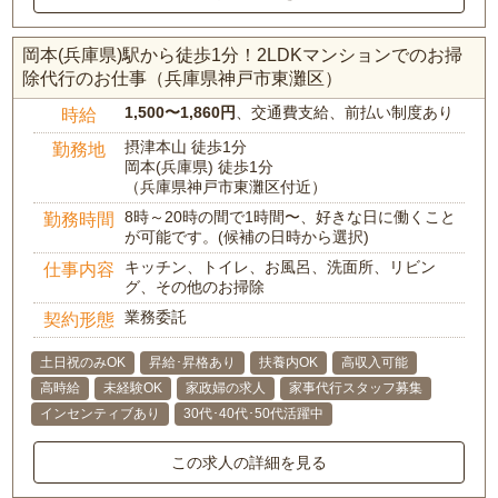
岡本(兵庫県)駅から徒歩1分！2LDKマンションでのお掃
除代行のお仕事（兵庫県神戸市東灘区）
1,500〜1,860円
、交通費支給、前払い制度あり
時給
摂津本山 徒歩1分
勤務地
岡本(兵庫県) 徒歩1分
（兵庫県神戸市東灘区付近）
8時～20時の間で1時間〜、好きな日に働くこと
勤務時間
が可能です。(候補の日時から選択)
キッチン、トイレ、お風呂、洗面所、リビン
仕事内容
グ、その他のお掃除
業務委託
契約形態
土日祝のみOK
昇給･昇格あり
扶養内OK
高収入可能
高時給
未経験OK
家政婦の求人
家事代行スタッフ募集
インセンティブあり
30代･40代･50代活躍中
この求人の詳細を見る