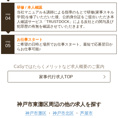
研修 / 本人確認
当社マニュアル＆講師による指導のもとで研修(家事スキル
step
学習)を修了いただいた後、公的身分証をご提出いただき本
04
人確認サービス「TRUSTDOCK」による反社との関与及び
犯罪歴の有無を確認させていただきます。
お仕事スタート
step
ご希望の日時と場所でお仕事スタート。最短で応募翌日か
05
らお仕事可能♪
CaSyではたらくメリットなど求人概要のご案内
家事代行求人TOP
神戸市東灘区周辺の他の求人を探す
神戸市灘区
神戸市北区
芦屋市