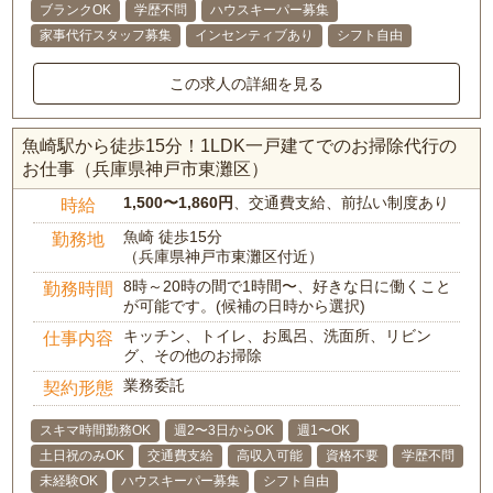
ブランクOK
学歴不問
ハウスキーパー募集
家事代行スタッフ募集
インセンティブあり
シフト自由
この求人の詳細を見る
魚崎駅から徒歩15分！1LDK一戸建てでのお掃除代行の
お仕事（兵庫県神戸市東灘区）
1,500〜1,860円
、交通費支給、前払い制度あり
時給
魚崎 徒歩15分
勤務地
（兵庫県神戸市東灘区付近）
8時～20時の間で1時間〜、好きな日に働くこと
勤務時間
が可能です。(候補の日時から選択)
キッチン、トイレ、お風呂、洗面所、リビン
仕事内容
グ、その他のお掃除
業務委託
契約形態
スキマ時間勤務OK
週2〜3日からOK
週1〜OK
土日祝のみOK
交通費支給
高収入可能
資格不要
学歴不問
未経験OK
ハウスキーパー募集
シフト自由