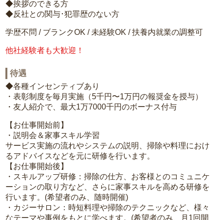
◆挨拶のできる方
◆反社との関与･犯罪歴のない方
学歴不問 / ブランクOK / 未経験OK / 扶養内就業の調整可
他社経験者も大歓迎！
待遇
◆各種インセンティブあり
・表彰制度を毎月実施（5千円〜1万円の報奨金を授与）
・友人紹介で、最大1万7000千円のボーナス付与
【お仕事開始前】
・説明会＆家事スキル学習
サービス実施の流れやシステムの説明、掃除や料理におけ
るアドバイスなどを元に研修を行います。
【お仕事開始後】
・スキルアップ研修：掃除の仕方、お客様とのコミュニケ
ーションの取り方など、さらに家事スキルを高める研修を
行います。(希望者のみ、随時開催)
・カジーサロン：時短料理や掃除のテクニックなど、様々
なテーマや事例をもとに学べます。(希望者のみ、月1回開