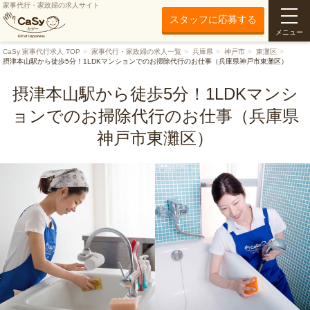
家事代行・家政婦の求人サイト
スタッフに応募する
メニュー
CaSy 家事代行求人 TOP
家事代行・家政婦の求人一覧
兵庫県
神戸市
東灘区
摂津本山駅から徒歩5分！1LDKマンションでのお掃除代行のお仕事（兵庫県神戸市東灘区）
摂津本山駅から徒歩5分！1LDKマンシ
ョンでのお掃除代行のお仕事（兵庫県
神戸市東灘区）