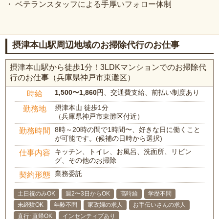
・ ベテランスタッフによる手厚いフォロー体制
摂津本山駅周辺地域のお掃除代行のお仕事
摂津本山駅から徒歩1分！3LDKマンションでのお掃除代
行のお仕事（兵庫県神戸市東灘区）
1,500〜1,860円
、交通費支給、前払い制度あり
時給
摂津本山 徒歩1分
勤務地
（兵庫県神戸市東灘区付近）
8時～20時の間で1時間〜、好きな日に働くこと
勤務時間
が可能です。(候補の日時から選択)
キッチン、トイレ、お風呂、洗面所、リビン
仕事内容
グ、その他のお掃除
業務委託
契約形態
土日祝のみOK
週2〜3日からOK
高時給
学歴不問
未経験OK
年齢不問
家政婦の求人
お手伝いさんの求人
直行･直帰OK
インセンティブあり