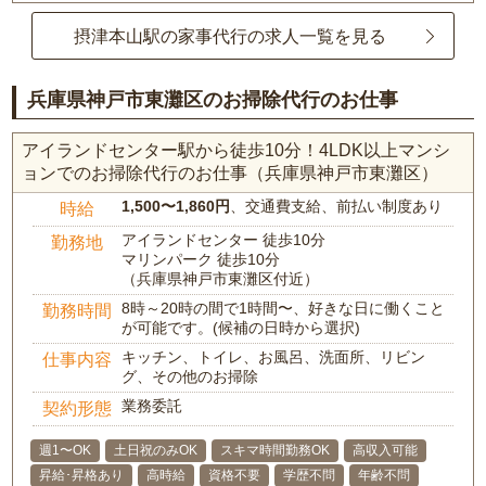
摂津本山駅の家事代行の求人一覧を見る
兵庫県神戸市東灘区のお掃除代行のお仕事
アイランドセンター駅から徒歩10分！4LDK以上マンシ
ョンでのお掃除代行のお仕事（兵庫県神戸市東灘区）
1,500〜1,860円
、交通費支給、前払い制度あり
時給
アイランドセンター 徒歩10分
勤務地
マリンパーク 徒歩10分
（兵庫県神戸市東灘区付近）
8時～20時の間で1時間〜、好きな日に働くこと
勤務時間
が可能です。(候補の日時から選択)
キッチン、トイレ、お風呂、洗面所、リビン
仕事内容
グ、その他のお掃除
業務委託
契約形態
週1〜OK
土日祝のみOK
スキマ時間勤務OK
高収入可能
昇給･昇格あり
高時給
資格不要
学歴不問
年齢不問