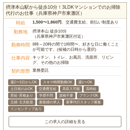
摂津本山駅から徒歩10分！3LDKマンションでのお掃除
代行のお仕事（兵庫県神戸市東灘区）
1,500〜1,860円
、交通費支給、前払い制度あり
時給
摂津本山 徒歩10分
勤務地
（兵庫県神戸市東灘区付近）
8時～20時の間で1時間〜、好きな日に働くこと
勤務時間
が可能です。(候補の日時から選択)
キッチン、トイレ、お風呂、洗面所、リビン
仕事内容
グ、その他のお掃除
業務委託
契約形態
週2〜3日からOK
スキマ時間勤務OK
週1〜OK
土日祝のみOK
交通費支給
高収入可能
高時給
昇給･昇格あり
学歴不問
資格不要
ブランクOK
主婦･主夫歓迎
家政婦の求人
家事代行スタッフ募集
インセンティブあり
この求人の詳細を見る