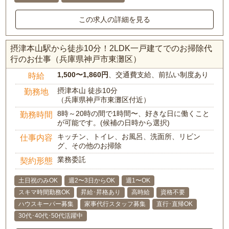
この求人の詳細を見る
摂津本山駅から徒歩10分！2LDK一戸建てでのお掃除代
行のお仕事（兵庫県神戸市東灘区）
1,500〜1,860円
、交通費支給、前払い制度あり
時給
摂津本山 徒歩10分
勤務地
（兵庫県神戸市東灘区付近）
8時～20時の間で1時間〜、好きな日に働くこと
勤務時間
が可能です。(候補の日時から選択)
キッチン、トイレ、お風呂、洗面所、リビン
仕事内容
グ、その他のお掃除
業務委託
契約形態
土日祝のみOK
週2〜3日からOK
週1〜OK
スキマ時間勤務OK
昇給･昇格あり
高時給
資格不要
ハウスキーパー募集
家事代行スタッフ募集
直行･直帰OK
30代･40代･50代活躍中