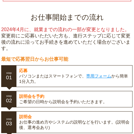
お仕事開始までの流れ
2024年4月に、就業までの流れの一部が変更となりました。
変更前にご応募いただいた方も、進行ステップに応じて変更
後の流れに沿ってお手続きを進めていただく場合がございま
す。
最短で応募翌日からお仕事可能
応募
step
パソコンまたはスマートフォンで、
専用フォーム
から簡単
01
1分入力。
説明会を予約
step
02
ご希望の日時から説明会を予約いただきます。
説明会
step
お仕事の進め方やシステムの説明などを行います。(説明会
03
後、選考会あり)