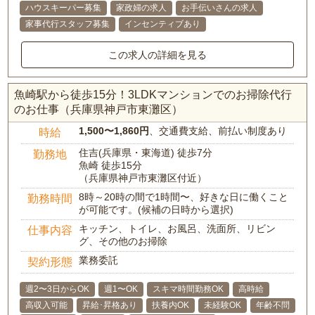
ハウスキーパー募集
家政婦の求人
お手伝いさんの求人
家事代行スタッフ募集
インセンティブあり
この求人の詳細を見る
魚崎駅から徒歩15分！3LDKマンションでのお掃除代行
のお仕事（兵庫県神戸市東灘区）
1,500〜1,860円
、交通費支給、前払い制度あり
時給
住吉(兵庫県・東海道) 徒歩7分
勤務地
魚崎 徒歩15分
（兵庫県神戸市東灘区付近）
8時～20時の間で1時間〜、好きな日に働くこと
勤務時間
が可能です。(候補の日時から選択)
キッチン、トイレ、お風呂、洗面所、リビン
仕事内容
グ、その他のお掃除
業務委託
契約形態
週2〜3日からOK
週1〜OK
スキマ時間勤務OK
高時給
高収入可能
昇給･昇格あり
扶養内OK
未経験OK
年齢不問