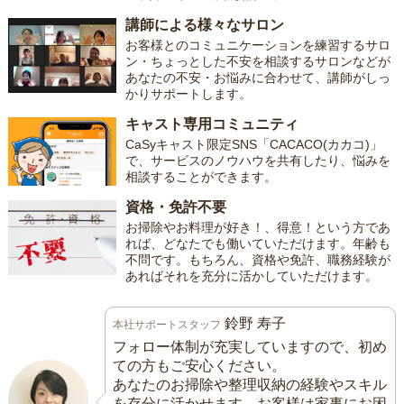
講師による様々なサロン
お客様とのコミュニケーションを練習するサロ
ン・ちょっとした不安を相談するサロンなどが
あなたの不安・お悩みに合わせて、講師がしっ
かりサポートします。
キャスト専用コミュニティ
CaSyキャスト限定SNS「CACACO(カカコ)」
で、サービスのノウハウを共有したり、悩みを
相談することができます。
資格・免許不要
お掃除やお料理が好き！、得意！という方であ
れば、どなたでも働いていただけます。年齢も
不問です。もちろん、資格や免許、職務経験が
あればそれを充分に活かしていただけます。
鈴野 寿子
本社サポートスタッフ
フォロー体制が充実していますので、初め
ての方もご安心ください。
あなたのお掃除や整理収納の経験やスキル
を存分に活かせます。お客様は家事にお困