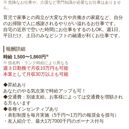
危険なお仕事や、介護など専門知識が必要なお仕事はありませ
ん。
育児で家事との両立が大変な方や共働きの家庭など、自分
のお掃除で人に感謝されるやりがい溢れるお仕事です。
自宅の近所で空いた時間にお仕事をするのもOK。週1日、
平日だけ、土日のみなどシフトの融通が利くお仕事です。
報酬詳細
※
時給
1,500〜1,860円
指名料・ランク時給により異なる
週３日勤務で月収10万円も可能
本業として月収30万以上も可能
◆昇給あり
あなたのやる気次第で時給アップも可！
◆交通費：別途支給。お客様によっては交通費を増額され
る方もいます
◆各種インセンティブあり
・表彰制度を毎月実施（5千円〜1万円の報奨金を授与）
・友人紹介で、最大1万7000千円のボーナス付与