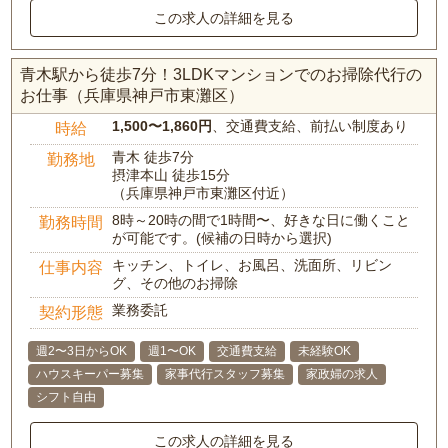
この求人の詳細を見る
青木駅から徒歩7分！3LDKマンションでのお掃除代行の
お仕事（兵庫県神戸市東灘区）
1,500〜1,860円
、交通費支給、前払い制度あり
時給
青木 徒歩7分
勤務地
摂津本山 徒歩15分
（兵庫県神戸市東灘区付近）
8時～20時の間で1時間〜、好きな日に働くこと
勤務時間
が可能です。(候補の日時から選択)
キッチン、トイレ、お風呂、洗面所、リビン
仕事内容
グ、その他のお掃除
業務委託
契約形態
週2〜3日からOK
週1〜OK
交通費支給
未経験OK
ハウスキーパー募集
家事代行スタッフ募集
家政婦の求人
シフト自由
この求人の詳細を見る