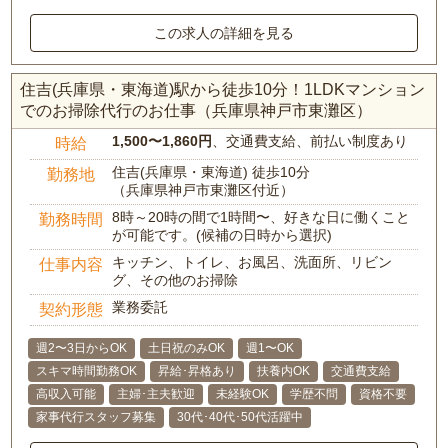
この求人の詳細を見る
住吉(兵庫県・東海道)駅から徒歩10分！1LDKマンション
でのお掃除代行のお仕事（兵庫県神戸市東灘区）
1,500〜1,860円
、交通費支給、前払い制度あり
時給
住吉(兵庫県・東海道) 徒歩10分
勤務地
（兵庫県神戸市東灘区付近）
8時～20時の間で1時間〜、好きな日に働くこと
勤務時間
が可能です。(候補の日時から選択)
キッチン、トイレ、お風呂、洗面所、リビン
仕事内容
グ、その他のお掃除
業務委託
契約形態
週2〜3日からOK
土日祝のみOK
週1〜OK
スキマ時間勤務OK
昇給･昇格あり
扶養内OK
交通費支給
高収入可能
主婦･主夫歓迎
未経験OK
学歴不問
資格不要
家事代行スタッフ募集
30代･40代･50代活躍中