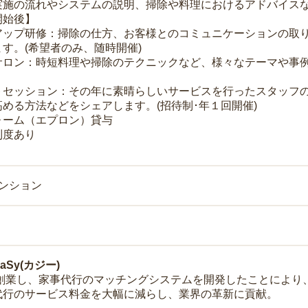
実施の流れやシステムの説明、掃除や料理におけるアドバイス
開始後】
アップ研修：掃除の仕方、お客様とのコミュニケーションの取
す。(希望者のみ、随時開催)
サロン：時短料理や掃除のテクニックなど、様々なテーマや事例
トセッション：その年に素晴らしいサービスを行ったスタッフ
める方法などをシェアします。(招待制･年１回開催)
ォーム（エプロン）貸与
制度あり
マンション
Sy(カジー)
年に創業し、家事代行のマッチングシステムを開発したことによ
代行のサービス料金を大幅に減らし、業界の革新に貢献。