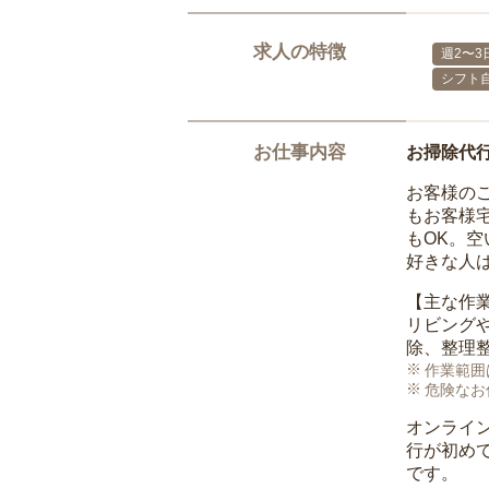
求人の特徴
週2〜3
シフト
お仕事内容
お掃除代
お客様の
もお客様
もOK。
好きな人
【主な作
リビング
除、整理
作業範囲
危険なお
オンライ
行が初め
です。