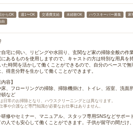
日からOK
週1〜OK
交通費支給
未経験OK
ハウスキーパー募集
家
自由
行
ご自宅に伺い、リビングや水回り、玄関など家の掃除全般の作
宅にあるものを使用しますので、キャストの方は特別な用具を持
空いた時間を活かして働くことができるので、自分のペースで無
は、得意分野を生かして働くことができます。
業内容】
や床、フローリングの掃除、掃除機掛け、トイレ、浴室、洗面
整頓など
は日常のお掃除となり、ハウスクリーニングとは異なります。
仕事や介護など専門知識が必要なお仕事はありません。
ン研修やセミナー、マニュアル、スタッフ専用SNSなどサポー
ての人でも安心して働くことができます。子供が留守の間だけ、