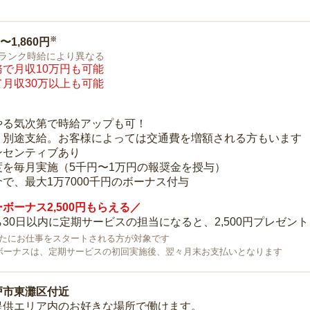
※
0〜1,860円
ランク時給により異なる
で月収10万円も可能
月収30万以上も可能
り
やる気次第で時給アップも可！
：別途支給。お客様によっては交通費を増額される方もいます
ンセンティブあり
度を毎月実施（5千円〜1万円の報奨金を授与）
で、最大1万7000千円のボーナス付与
ボーナス2,500円もらえる／
30日以内に定期サービスの担当になると、2,500円プレゼント
で新たにお仕事をスタートされる方が対象です
ボーナスは、定期サービスの初回実施後、翌々月末お支払いとなります
戸市東灘区付近
提供エリア内のお好きな場所で働けます。