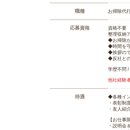
職種
お掃除代
応募資格
資格不要
整理収納
◆お掃除
◆時間を
◆挨拶の
◆反社と
学歴不問 /
他社経験
待遇
◆各種イ
・表彰制
・友人紹介
【お仕事
・説明会