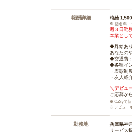
報酬詳細
時給
1,50
指名料・
週３日勤務
本業として
◆昇給あ
あなたの
◆交通費
◆各種イ
・表彰制
・友人紹介
＼デビュー
ご応募から
CaSy
デビュー
勤務地
兵庫県神
サービス