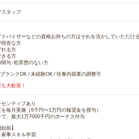
行スタッフ
アドバイザーなどの資格お持ちの方はそれを活かしていただけ
が得意な方
守れる方
できる方
の関与･犯罪歴のない方
 ブランクOK / 未経験OK / 扶養内就業の調整可
者も大歓迎！
ンセンティブあり
度を毎月実施（5千円〜1万円の報奨金を授与）
で、最大1万7000千円のボーナス付与
開始前】
＆家事スキル学習