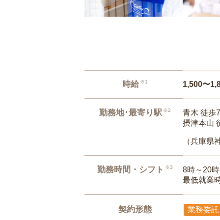
※1
時給
1,500〜1,
※2
勤務地･最寄り駅
青木 徒歩
摂津本山 
（兵庫県
※3
勤務時間・シフト
8時～20
最低就業
契約形態
業務委託