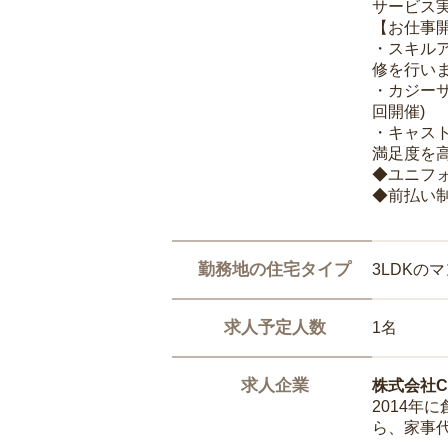
サービス
【お仕事
・スキル
修を行いま
・カジー
回開催)
・キャス
満足度を高
◆ユニフ
◆前払い
勤務地の住宅タイプ
3LDKの
求人予定人数
1名
求人企業
株式会社Ca
2014
ら、家事