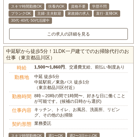
スキマ時間勤務OK
扶養内OK
資格不要
学歴不問
ブランクOK
主婦･主夫歓迎
家政婦の求人
直行･直帰OK
30代･40代･50代活躍中
この求人の詳細を見る
中延駅から徒歩5分！1LDK一戸建てでのお掃除代行のお
仕事（東京都品川区）
1,500〜1,860円
、交通費支給、前払い制度あり
時給
中延 徒歩5分
勤務地
中延駅前／東急バス 徒歩1分
（東京都品川区付近）
8時～20時の間で1時間〜、好きな日に働くこと
勤務時間
が可能です。(候補の日時から選択)
キッチン、トイレ、お風呂、洗面所、リビン
仕事内容
グ、その他のお掃除
業務委託
契約形態
スキマ時間勤務OK
週1〜OK
週2〜3日からOK