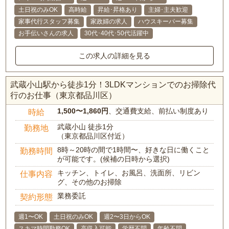
土日祝のみOK
高時給
昇給･昇格あり
主婦･主夫歓迎
家事代行スタッフ募集
家政婦の求人
ハウスキーパー募集
お手伝いさんの求人
30代･40代･50代活躍中
この求人の詳細を見る
武蔵小山駅から徒歩1分！3LDKマンションでのお掃除代
行のお仕事（東京都品川区）
1,500〜1,860円
、交通費支給、前払い制度あり
時給
武蔵小山 徒歩1分
勤務地
（東京都品川区付近）
8時～20時の間で1時間〜、好きな日に働くこと
勤務時間
が可能です。(候補の日時から選択)
キッチン、トイレ、お風呂、洗面所、リビン
仕事内容
グ、その他のお掃除
業務委託
契約形態
週1〜OK
土日祝のみOK
週2〜3日からOK
スキマ時間勤務OK
高収入可能
学歴不問
年齢不問