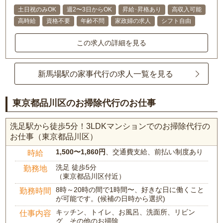
土日祝のみOK
週2〜3日からOK
昇給･昇格あり
高収入可能
高時給
資格不要
年齢不問
家政婦の求人
シフト自由
この求人の詳細を見る
新馬場駅の家事代行の求人一覧を見る
東京都品川区のお掃除代行のお仕事
洗足駅から徒歩5分！3LDKマンションでのお掃除代行の
お仕事（東京都品川区）
1,500〜1,860円
、交通費支給、前払い制度あり
時給
洗足 徒歩5分
勤務地
（東京都品川区付近）
8時～20時の間で1時間〜、好きな日に働くこと
勤務時間
が可能です。(候補の日時から選択)
キッチン、トイレ、お風呂、洗面所、リビン
仕事内容
グ、その他のお掃除