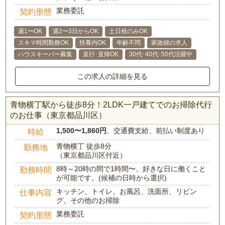
業務委託
契約形態
週1〜OK
週2〜3日からOK
土日祝のみOK
スキマ時間勤務OK
扶養内OK
年齢不問
家政婦の求人
ハウスキーパー募集
直行･直帰OK
30代･40代･50代活躍中
この求人の詳細を見る
青物横丁駅から徒歩8分！2LDK一戸建てでのお掃除代行
のお仕事（東京都品川区）
1,500〜1,860円
、交通費支給、前払い制度あり
時給
青物横丁 徒歩8分
勤務地
（東京都品川区付近）
8時～20時の間で1時間〜、好きな日に働くこと
勤務時間
が可能です。(候補の日時から選択)
キッチン、トイレ、お風呂、洗面所、リビン
仕事内容
グ、その他のお掃除
業務委託
契約形態