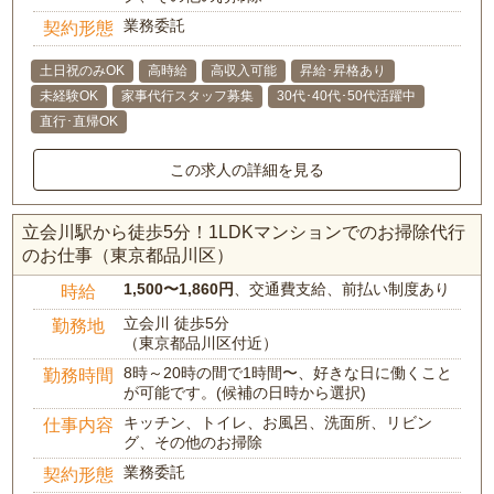
業務委託
契約形態
土日祝のみOK
高時給
高収入可能
昇給･昇格あり
未経験OK
家事代行スタッフ募集
30代･40代･50代活躍中
直行･直帰OK
この求人の詳細を見る
立会川駅から徒歩5分！1LDKマンションでのお掃除代行
のお仕事（東京都品川区）
1,500〜1,860円
、交通費支給、前払い制度あり
時給
立会川 徒歩5分
勤務地
（東京都品川区付近）
8時～20時の間で1時間〜、好きな日に働くこと
勤務時間
が可能です。(候補の日時から選択)
キッチン、トイレ、お風呂、洗面所、リビン
仕事内容
グ、その他のお掃除
業務委託
契約形態