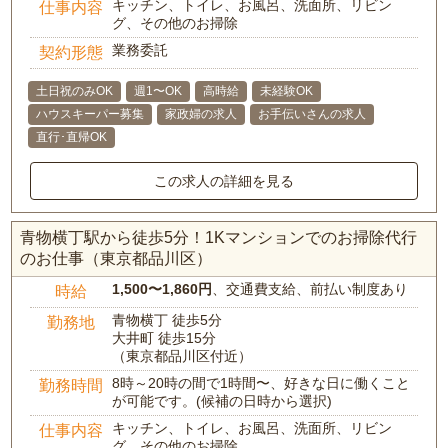
キッチン、トイレ、お風呂、洗面所、リビン
仕事内容
グ、その他のお掃除
業務委託
契約形態
土日祝のみOK
週1〜OK
高時給
未経験OK
ハウスキーパー募集
家政婦の求人
お手伝いさんの求人
直行･直帰OK
この求人の詳細を見る
青物横丁駅から徒歩5分！1Kマンションでのお掃除代行
のお仕事（東京都品川区）
1,500〜1,860円
、交通費支給、前払い制度あり
時給
青物横丁 徒歩5分
勤務地
大井町 徒歩15分
（東京都品川区付近）
8時～20時の間で1時間〜、好きな日に働くこと
勤務時間
が可能です。(候補の日時から選択)
キッチン、トイレ、お風呂、洗面所、リビン
仕事内容
グ、その他のお掃除