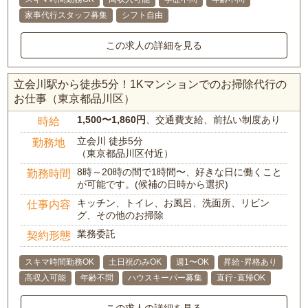
家事代行スタッフ募集
シフト自由
この求人の詳細を見る
立会川駅から徒歩5分！1Kマンションでのお掃除代行の
お仕事（東京都品川区）
1,500〜1,860円
、交通費支給、前払い制度あり
時給
立会川 徒歩5分
勤務地
（東京都品川区付近）
8時～20時の間で1時間〜、好きな日に働くこと
勤務時間
が可能です。(候補の日時から選択)
キッチン、トイレ、お風呂、洗面所、リビン
仕事内容
グ、その他のお掃除
業務委託
契約形態
スキマ時間勤務OK
土日祝のみOK
週1〜OK
昇給･昇格あり
高収入可能
年齢不問
ハウスキーパー募集
直行･直帰OK