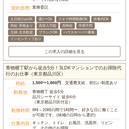
業務委託
契約形態
土日祝のみOK
週1〜OK
スキマ時間勤務OK
扶養内OK
昇給･昇格あり
高収入可能
高時給
学歴不問
主婦･主夫歓迎
ブランクOK
ハウスキーパー募集
インセンティブあり
この求人の詳細を見る
青物横丁駅から徒歩5分！3LDKマンションでのお掃除代
行のお仕事（東京都品川区）
1,500〜1,860円
、交通費支給、前払い制度あり
時給
青物横丁 徒歩5分
勤務地
品川シーサイド 徒歩6分
（東京都品川区付近）
8時～20時の間で1時間〜、好きな日に働くこと
勤務時間
が可能です。(候補の日時から選択)
キッチン、トイレ、お風呂、洗面所、リビン
仕事内容
グ、その他のお掃除