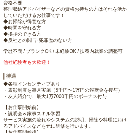
資格不要
整理収納アドバイザーなどの資格お持ちの方はそれを活か
していただけるお仕事です！
◆お掃除が得意な方
◆時間を守れる方
◆挨拶のできる方
◆反社との関与･犯罪歴のない方
学歴不問 / ブランクOK / 未経験OK / 扶養内就業の調整可
他社経験者も大歓迎！
待遇
◆各種インセンティブあり
・表彰制度を毎月実施（5千円〜1万円の報奨金を授与）
・友人紹介で、最大1万7000千円のボーナス付与
【お仕事開始前】
・説明会＆家事スキル学習
サービス実施の流れやシステムの説明、掃除や料理におけ
るアドバイスなどを元に研修を行います。
【お仕事開始後】