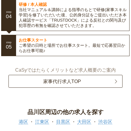
研修 / 本人確認
当社マニュアル＆講師による指導のもとで研修(家事スキル
step
学習)を修了いただいた後、公的身分証をご提出いただき本
04
人確認サービス「TRUSTDOCK」による反社との関与及び
犯罪歴の有無を確認させていただきます。
お仕事スタート
step
ご希望の日時と場所でお仕事スタート。最短で応募翌日か
05
らお仕事可能♪
CaSyではたらくメリットなど求人概要のご案内
家事代行求人TOP
品川区周辺の他の求人を探す
港区
江東区
目黒区
大田区
渋谷区