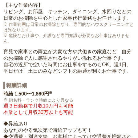
【主な作業内容】
リビング、お部屋、キッチン、ダイニング、水回りなどの
日常のお掃除を中心とした家事代行業務をお任せします。
作業範囲は日常のお掃除となり、専門的なハウスクリーニングと
は異なります。
危険なお仕事や、介護など専門知識が必要なお仕事はありませ
ん。
育児で家事との両立が大変な方や共働きの家庭など、自分
のお掃除で人に感謝されるやりがい溢れるお仕事です。
自宅の近所で空いた時間にお仕事をするのもOK。週1日、
平日だけ、土日のみなどシフトの融通が利くお仕事です。
報酬詳細
※
時給
1,500〜1,860円
指名料・ランク時給により異なる
週３日勤務で月収10万円も可能
本業として月収30万以上も可能
◆昇給あり
あなたのやる気次第で時給アップも可！
◆交通費：別途支給。お客様によっては交通費を増額され