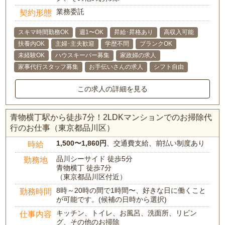
業務委託
契約形態
スキマ時間勤務OK
週1〜OK
昇給･昇格あり
高収入可能
扶養内OK
主婦･主夫歓迎
学歴不問
ブランクOK
未経験OK
ハウスキーパー募集
家政婦の求人
家事代行スタッフ募集
お手伝いさんの求人
シフト自由
この求人の詳細を見る
青物横丁駅から徒歩7分！2LDKマンションでのお掃除代
行のお仕事（東京都品川区）
1,500〜1,860円
、交通費支給、前払い制度あり
時給
品川シーサイド 徒歩5分
勤務地
青物横丁 徒歩7分
（東京都品川区付近）
8時～20時の間で1時間〜、好きな日に働くこと
勤務時間
が可能です。(候補の日時から選択)
キッチン、トイレ、お風呂、洗面所、リビン
仕事内容
グ、その他のお掃除