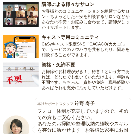
講師による様々なサロン
お客様とのコミュニケーションを練習するサロ
ン・ちょっとした不安を相談するサロンなどが
あなたの不安・お悩みに合わせて、講師がしっ
かりサポートします。
キャスト専用コミュニティ
CaSyキャスト限定SNS「CACACO(カカコ)」
で、サービスのノウハウを共有したり、悩みを
相談することができます。
資格・免許不要
お掃除やお料理が好き！、得意！という方であ
れば、どなたでも働いていただけます。年齢も
不問です。もちろん、資格や免許、職務経験が
あればそれを充分に活かしていただけます。
鈴野 寿子
本社サポートスタッフ
フォロー体制が充実していますので、初め
ての方もご安心ください。
あなたのお掃除や整理収納の経験やスキル
を存分に活かせます。お客様は家事にお困