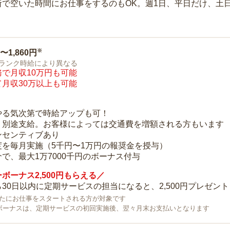
所で空いた時間にお仕事をするのもOK。週1日、平日だけ、土
※
0〜1,860円
ランク時給により異なる
で月収10万円も可能
月収30万以上も可能
り
やる気次第で時給アップも可！
：別途支給。お客様によっては交通費を増額される方もいます
ンセンティブあり
度を毎月実施（5千円〜1万円の報奨金を授与）
で、最大1万7000千円のボーナス付与
ボーナス2,500円もらえる／
30日以内に定期サービスの担当になると、2,500円プレゼント
で新たにお仕事をスタートされる方が対象です
ボーナスは、定期サービスの初回実施後、翌々月末お支払いとなります