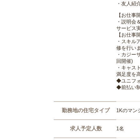
・友人紹介
【お仕事
・説明会
サービス
【お仕事
・スキル
修を行いま
・カジー
回開催)
・キャス
満足度を高
◆ユニフ
◆前払い
勤務地の住宅タイプ
1Kのマン
求人予定人数
1名