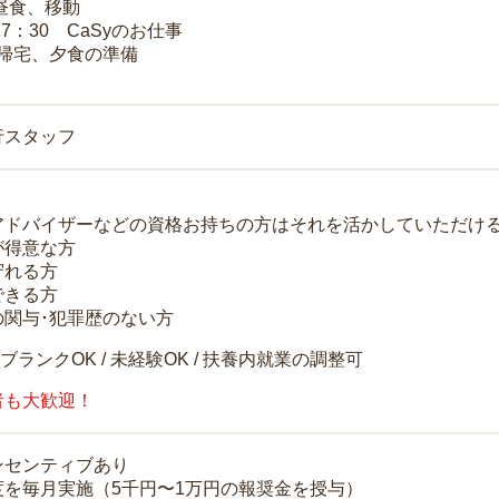
 昼食、移動
17：30 CaSyのお仕事
 帰宅、夕食の準備
行スタッフ
アドバイザーなどの資格お持ちの方はそれを活かしていただけ
が得意な方
守れる方
できる方
の関与･犯罪歴のない方
 ブランクOK / 未経験OK / 扶養内就業の調整可
者も大歓迎！
ンセンティブあり
度を毎月実施（5千円〜1万円の報奨金を授与）