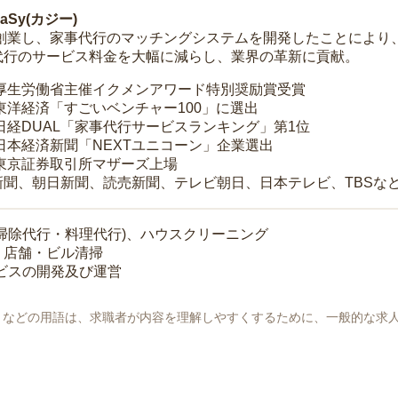
Sy(カジー)
年に創業し、家事代行のマッチングシステムを開発したことによ
代行のサービス料金を大幅に減らし、業界の革新に貢献。
 厚生労働省主催イクメンアワード特別奨励賞受賞
 東洋経済「すごいベンチャー100」に選出
 日経DUAL「家事代行サービスランキング」第1位
 日本経済新聞「NEXTユニコーン」企業選出
 東京証券取引所マザーズ上場
新聞、朝日新聞、読売新聞、テレビ朝日、日本テレビ、TBSな
掃除代行・料理代行)、ハウスクリーニング
・店舗・ビル清掃
ービスの開発及び運営
地」などの用語は、求職者が内容を理解しやすくするために、一般的な求