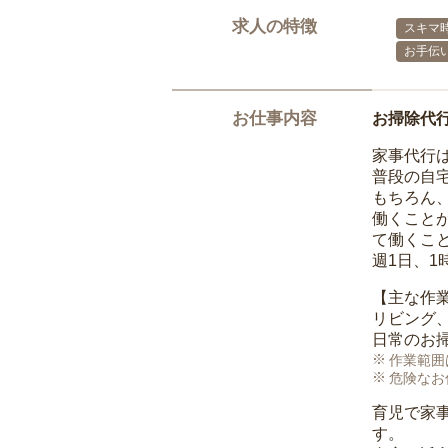
求人の特徴
スキマ
お手伝
お仕事内容
お掃除代
家事代行
普段の自
もちろん
働くこと
て働くこ
週1日、
【主な作
リビング
日常のお
作業範囲
危険なお
育児で家
す。