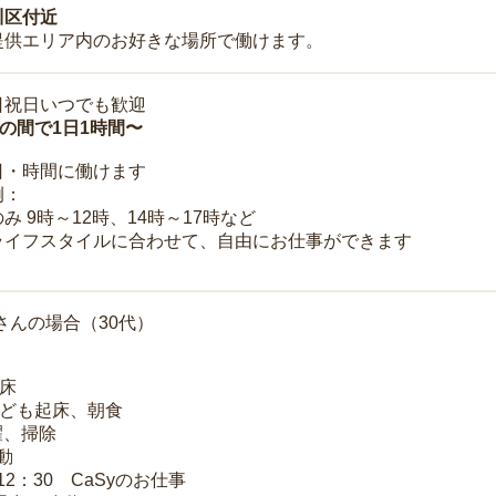
川区付近
提供エリア内のお好きな場所で働けます。
日祝日いつでも歓迎
時の間で1日1時間〜
日・時間に働けます
例：
み 9時～12時、14時～17時など
ライフスタイルに合わせて、自由にお仕事ができます
さんの場合（30代）
起床
子ども起床、朝食
洗濯、掃除
移動
～12：30 CaSyのお仕事