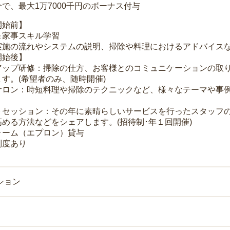
で、最大1万7000千円のボーナス付与
開始前】
＆家事スキル学習
実施の流れやシステムの説明、掃除や料理におけるアドバイス
開始後】
アップ研修：掃除の仕方、お客様とのコミュニケーションの取
す。(希望者のみ、随時開催)
サロン：時短料理や掃除のテクニックなど、様々なテーマや事例
トセッション：その年に素晴らしいサービスを行ったスタッフ
める方法などをシェアします。(招待制･年１回開催)
ォーム（エプロン）貸与
制度あり
ション