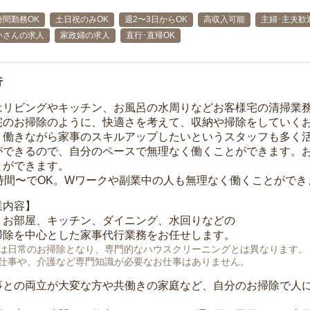
時間勤務OK
土日祝のみOK
週2〜3日からOK
高収入可能
主婦･主夫歓
いさんの求人
家政婦の求人
直行･直帰OK
行
はリビングやキッチン、お風呂の水周りなどお客様宅の清掃業
宅のお掃除のように、快適さを考えて、収納や掃除をしていく
、働きながら家事のスキルアップしたいというスタッフも多く
ができるので、自分のペースで無理なく働くことができます。
とができます。
1時間〜でOK。Wワークや副業中の人も無理なく働くことができ
業内容】
、お部屋、キッチン、ダイニング、水回りなどの
掃除を中心とした家事代行業務をお任せします。
は日常のお掃除となり、専門的なハウスクリーニングとは異なります。
仕事や、介護など専門知識が必要なお仕事はありません。
事との両立が大変な方や共働きの家庭など、自分のお掃除で人