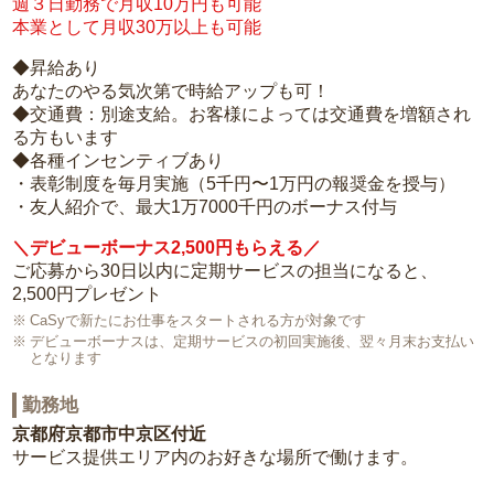
週３日勤務で月収10万円も可能
本業として月収30万以上も可能
◆昇給あり
あなたのやる気次第で時給アップも可！
◆交通費：別途支給。お客様によっては交通費を増額され
る方もいます
◆各種インセンティブあり
・表彰制度を毎月実施（5千円〜1万円の報奨金を授与）
・友人紹介で、最大1万7000千円のボーナス付与
＼デビューボーナス2,500円もらえる／
ご応募から30日以内に定期サービスの担当になると、
2,500円プレゼント
CaSyで新たにお仕事をスタートされる方が対象です
デビューボーナスは、定期サービスの初回実施後、翌々月末お支払い
となります
勤務地
京都府京都市中京区付近
サービス提供エリア内のお好きな場所で働けます。