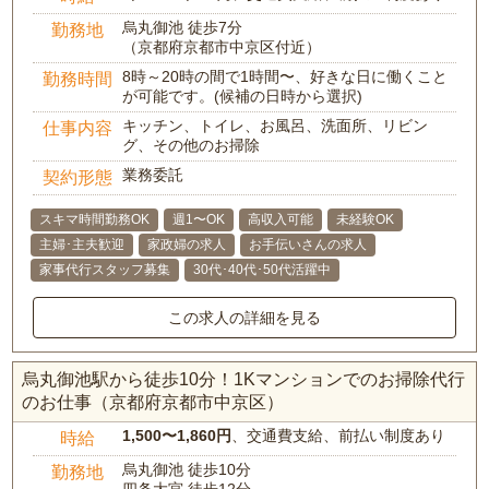
烏丸御池 徒歩7分
勤務地
（京都府京都市中京区付近）
8時～20時の間で1時間〜、好きな日に働くこと
勤務時間
が可能です。(候補の日時から選択)
キッチン、トイレ、お風呂、洗面所、リビン
仕事内容
グ、その他のお掃除
業務委託
契約形態
スキマ時間勤務OK
週1〜OK
高収入可能
未経験OK
主婦･主夫歓迎
家政婦の求人
お手伝いさんの求人
家事代行スタッフ募集
30代･40代･50代活躍中
この求人の詳細を見る
烏丸御池駅から徒歩10分！1Kマンションでのお掃除代行
のお仕事（京都府京都市中京区）
1,500〜1,860円
、交通費支給、前払い制度あり
時給
烏丸御池 徒歩10分
勤務地