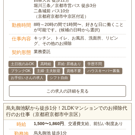
四条大宮 徒歩12分
堀川三条／京都市営バス 徒歩3分
二条城前 バス10分
（京都府京都市中京区付近）
8時～20時の間で1時間〜、好きな日に働くこと
勤務時間
が可能です。(候補の日時から選択)
キッチン、トイレ、お風呂、洗面所、リビン
仕事内容
グ、その他のお掃除
業務委託
契約形態
土日祝のみOK
高時給
昇給･昇格あり
学歴不問
ブランクOK
主婦･主夫歓迎
資格不要
ハウスキーパー募集
お手伝いさんの求人
シフト自由
この求人の詳細を見る
烏丸御池駅から徒歩1分！2LDKマンションでのお掃除代
行のお仕事（京都府京都市中京区）
1,500〜1,860円
、交通費支給、前払い制度あり
時給
烏丸御池 徒歩1分
勤務地