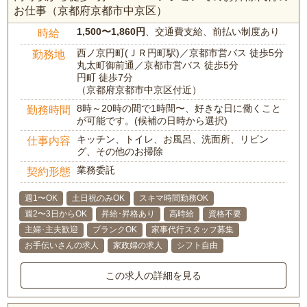
お仕事（京都府京都市中京区）
1,500〜1,860円
、交通費支給、前払い制度あり
時給
西ノ京円町(ＪＲ円町駅)／京都市営バス 徒歩5分
勤務地
丸太町御前通／京都市営バス 徒歩5分
円町 徒歩7分
（京都府京都市中京区付近）
8時～20時の間で1時間〜、好きな日に働くこと
勤務時間
が可能です。(候補の日時から選択)
キッチン、トイレ、お風呂、洗面所、リビン
仕事内容
グ、その他のお掃除
業務委託
契約形態
週1〜OK
土日祝のみOK
スキマ時間勤務OK
週2〜3日からOK
昇給･昇格あり
高時給
資格不要
主婦･主夫歓迎
ブランクOK
家事代行スタッフ募集
お手伝いさんの求人
家政婦の求人
シフト自由
この求人の詳細を見る