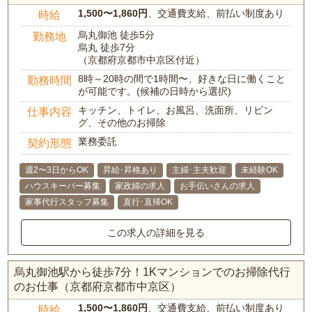
1,500〜1,860円
、交通費支給、前払い制度あり
時給
烏丸御池 徒歩5分
勤務地
烏丸 徒歩7分
（京都府京都市中京区付近）
8時～20時の間で1時間〜、好きな日に働くこと
勤務時間
が可能です。(候補の日時から選択)
キッチン、トイレ、お風呂、洗面所、リビン
仕事内容
グ、その他のお掃除
業務委託
契約形態
週2〜3日からOK
昇給･昇格あり
主婦･主夫歓迎
未経験OK
ハウスキーパー募集
家政婦の求人
お手伝いさんの求人
家事代行スタッフ募集
直行･直帰OK
この求人の詳細を見る
烏丸御池駅から徒歩7分！1Kマンションでのお掃除代行
のお仕事（京都府京都市中京区）
1,500〜1,860円
、交通費支給、前払い制度あり
時給