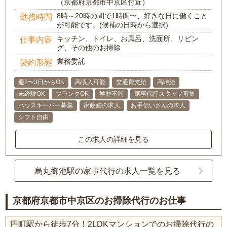
（京都府京都市中京区付近）
8時～20時の間で1時間〜、好きな日に働くこと
勤務時間
が可能です。(候補の日時から選択)
キッチン、トイレ、お風呂、洗面所、リビン
仕事内容
グ、その他のお掃除
業務委託
契約形態
週2〜3日からOK
高収入可能
交通費支給
高時給
未経験OK
ブランクOK
学歴不問
家事代行スタッフ募集
ハウスキーパー募集
家政婦の求人
お手伝いさんの求人
シフト自由
この求人の詳細を見る
烏丸御池駅の家事代行の求人一覧を見る
京都府京都市中京区のお掃除代行のお仕事
円町駅から徒歩7分！2LDKマンションでのお掃除代行の