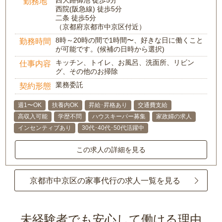
西大路御池 徒歩5分
勤務地
西院(阪急線) 徒歩5分
二条 徒歩5分
（京都府京都市中京区付近）
8時～20時の間で1時間〜、好きな日に働くこと
勤務時間
が可能です。(候補の日時から選択)
キッチン、トイレ、お風呂、洗面所、リビン
仕事内容
グ、その他のお掃除
業務委託
契約形態
週1〜OK
扶養内OK
昇給･昇格あり
交通費支給
高収入可能
学歴不問
ハウスキーパー募集
家政婦の求人
インセンティブあり
30代･40代･50代活躍中
この求人の詳細を見る
京都市中京区の家事代行の求人一覧を見る
未経験者でも安心して働ける理由