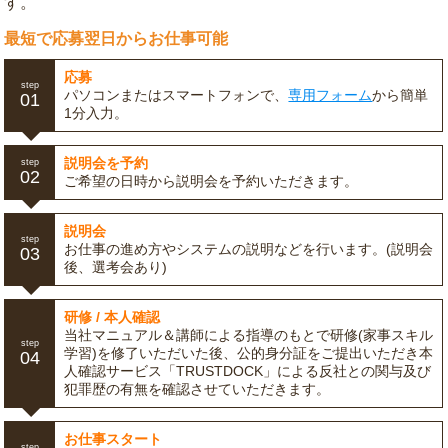
す。
最短で応募翌日からお仕事可能
応募
step
パソコンまたはスマートフォンで、
専用フォーム
から簡単
01
1分入力。
説明会を予約
step
02
ご希望の日時から説明会を予約いただきます。
説明会
step
お仕事の進め方やシステムの説明などを行います。(説明会
03
後、選考会あり)
研修 / 本人確認
当社マニュアル＆講師による指導のもとで研修(家事スキル
step
学習)を修了いただいた後、公的身分証をご提出いただき本
04
人確認サービス「TRUSTDOCK」による反社との関与及び
犯罪歴の有無を確認させていただきます。
お仕事スタート
step