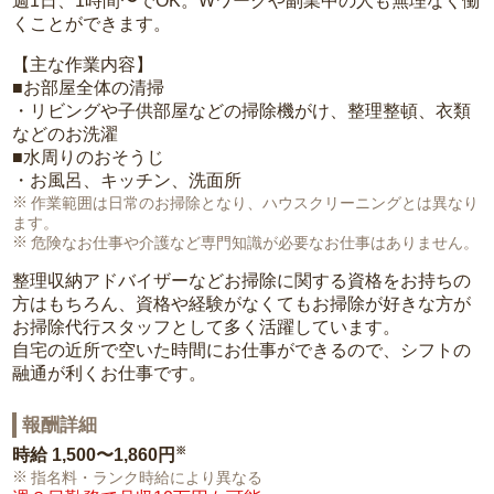
週1日、1時間〜でOK。Wワークや副業中の人も無理なく働
くことができます。
【主な作業内容】
■お部屋全体の清掃
・リビングや子供部屋などの掃除機がけ、整理整頓、衣類
などのお洗濯
■水周りのおそうじ
・お風呂、キッチン、洗面所
作業範囲は日常のお掃除となり、ハウスクリーニングとは異なり
ます。
危険なお仕事や介護など専門知識が必要なお仕事はありません。
整理収納アドバイザーなどお掃除に関する資格をお持ちの
方はもちろん、資格や経験がなくてもお掃除が好きな方が
お掃除代行スタッフとして多く活躍しています。
自宅の近所で空いた時間にお仕事ができるので、シフトの
融通が利くお仕事です。
報酬詳細
※
時給
1,500〜1,860円
指名料・ランク時給により異なる