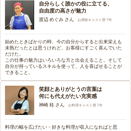
自分らしく誰かの役に立てる、
自由度の高さが魅力
渡辺 めぐみ さん
お掃除キャスト歴 7年
始めたときばかりの時、今の自分からすると出来栄えも
未熟だったとは思うけれど、お客様にすごく喜んでいた
だけた。
この仕事の魅力はいろいろな方と出会えること。そして
自分が持っているスキルを使って、人を喜ばせることが
できること。
笑顔とありがとうの言葉は
何にも代えがたい充実感
神崎 桂 さん
お料理キャスト歴 7年
料理の幅を広げたい・好きな料理が収入になればと思