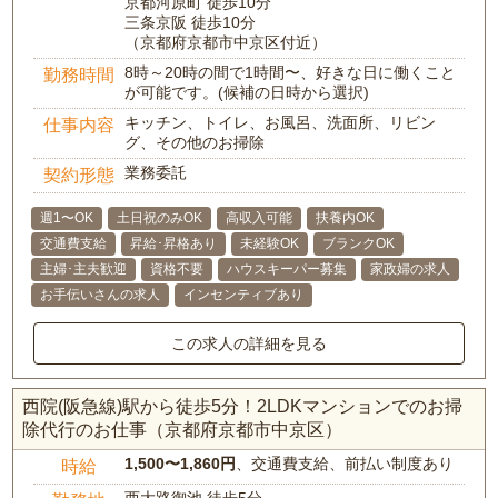
京都河原町 徒歩10分
三条京阪 徒歩10分
（京都府京都市中京区付近）
8時～20時の間で1時間〜、好きな日に働くこと
勤務時間
が可能です。(候補の日時から選択)
キッチン、トイレ、お風呂、洗面所、リビン
仕事内容
グ、その他のお掃除
業務委託
契約形態
週1〜OK
土日祝のみOK
高収入可能
扶養内OK
交通費支給
昇給･昇格あり
未経験OK
ブランクOK
主婦･主夫歓迎
資格不要
ハウスキーパー募集
家政婦の求人
お手伝いさんの求人
インセンティブあり
この求人の詳細を見る
西院(阪急線)駅から徒歩5分！2LDKマンションでのお掃
除代行のお仕事（京都府京都市中京区）
1,500〜1,860円
、交通費支給、前払い制度あり
時給