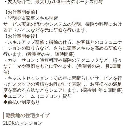
・友人紹介で、最大1万7000千円のボーナス付与
【お仕事開始前】
・説明会＆家事スキル学習
サービス実施の流れやシステムの説明、掃除や料理におけ
るアドバイスなどを元に研修を行います。
【お仕事開始後】
・スキルアップ研修：掃除の仕方、お客様とのコミュニケ
ーションの取り方など、さらに家事スキルを高める研修を
行います。(希望者のみ、随時開催)
・カジーサロン：時短料理や掃除のテクニックなど、様々
なテーマや事例をもとに学べます。(希望者のみ、月1回開
催)
・キャストセッション：その年に素晴らしいサービスを行
ったスタッフの皆様をお呼びして表彰し、お客様への満足
度を高める方法などをシェアします。(招待制･年１回開催)
◆ユニフォーム（エプロン）貸与
◆前払い制度あり
勤務地の住宅タイプ
2LDKのマンション