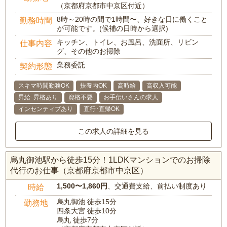
（京都府京都市中京区付近）
8時～20時の間で1時間〜、好きな日に働くこと
勤務時間
が可能です。(候補の日時から選択)
キッチン、トイレ、お風呂、洗面所、リビン
仕事内容
グ、その他のお掃除
業務委託
契約形態
スキマ時間勤務OK
扶養内OK
高時給
高収入可能
昇給･昇格あり
資格不要
お手伝いさんの求人
インセンティブあり
直行･直帰OK
この求人の詳細を見る
烏丸御池駅から徒歩15分！1LDKマンションでのお掃除
代行のお仕事（京都府京都市中京区）
1,500〜1,860円
、交通費支給、前払い制度あり
時給
烏丸御池 徒歩15分
勤務地
四条大宮 徒歩10分
烏丸 徒歩7分