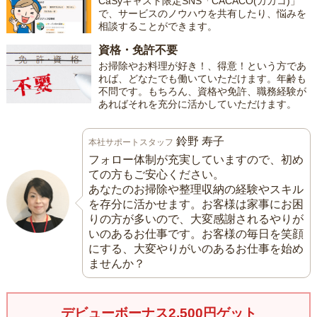
CaSyキャスト限定SNS「CACACO(カカコ)」
で、サービスのノウハウを共有したり、悩みを
相談することができます。
資格・免許不要
お掃除やお料理が好き！、得意！という方であ
れば、どなたでも働いていただけます。年齢も
不問です。もちろん、資格や免許、職務経験が
あればそれを充分に活かしていただけます。
鈴野 寿子
本社サポートスタッフ
フォロー体制が充実していますので、初め
ての方もご安心ください。
あなたのお掃除や整理収納の経験やスキル
を存分に活かせます。お客様は家事にお困
りの方が多いので、大変感謝されるやりが
いのあるお仕事です。お客様の毎日を笑顔
にする、大変やりがいのあるお仕事を始め
ませんか？
デビューボーナス2,500円ゲット