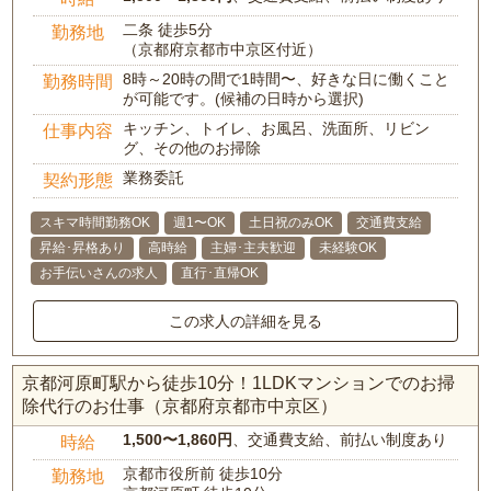
二条 徒歩5分
勤務地
（京都府京都市中京区付近）
8時～20時の間で1時間〜、好きな日に働くこと
勤務時間
が可能です。(候補の日時から選択)
キッチン、トイレ、お風呂、洗面所、リビン
仕事内容
グ、その他のお掃除
業務委託
契約形態
スキマ時間勤務OK
週1〜OK
土日祝のみOK
交通費支給
昇給･昇格あり
高時給
主婦･主夫歓迎
未経験OK
お手伝いさんの求人
直行･直帰OK
この求人の詳細を見る
京都河原町駅から徒歩10分！1LDKマンションでのお掃
除代行のお仕事（京都府京都市中京区）
1,500〜1,860円
、交通費支給、前払い制度あり
時給
京都市役所前 徒歩10分
勤務地