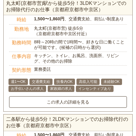
丸太町(京都市営)駅から徒歩5分！3LDKマンションでの
お掃除代行のお仕事（京都府京都市中京区）
1,500〜1,860円
、交通費支給、前払い制度あり
時給
丸太町(京都市営) 徒歩5分
勤務地
（京都府京都市中京区付近）
8時～20時の間で1時間〜、好きな日に働くこと
勤務時間
が可能です。(候補の日時から選択)
キッチン、トイレ、お風呂、洗面所、リビン
仕事内容
グ、その他のお掃除
業務委託
契約形態
週1〜OK
交通費支給
扶養内OK
高収入可能
未経験OK
お手伝いさんの求人
家政婦の求人
インセンティブあり
この求人の詳細を見る
二条駅から徒歩5分！2LDKマンションでのお掃除代行の
お仕事（京都府京都市中京区）
1,500〜1,860円
、交通費支給、前払い制度あり
時給