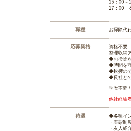
15：00
17：00
職種
お掃除代
応募資格
資格不要
整理収納
◆お掃除
◆時間を
◆挨拶の
◆反社と
学歴不問 /
他社経験
待遇
◆各種イ
・表彰制
・友人紹介