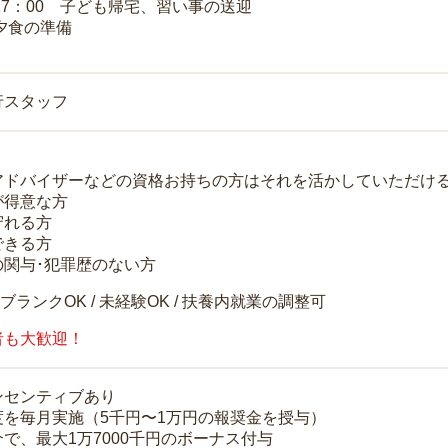
～17：00 子ども帰宅、習い事の送迎
 夕食の準備
行スタッフ
アドバイザーなどの資格お持ちの方はそれを活かしていただけ
が得意な方
守れる方
できる方
の関与･犯罪歴のない方
 ブランクOK / 未経験OK / 扶養内就業の調整可
者も大歓迎！
ンセンティブあり
度を毎月実施（5千円〜1万円の報奨金を授与）
で、最大1万7000千円のボーナス付与