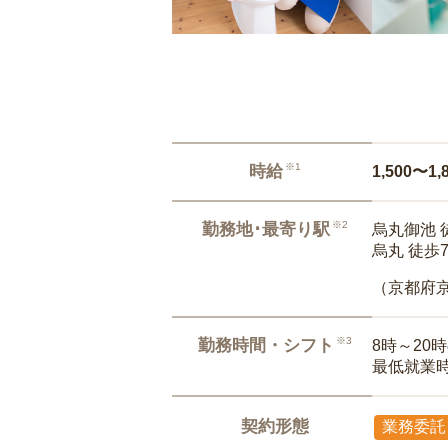
※1
時給
1,500〜1,
※2
勤務地･最寄り駅
烏丸御池 
烏丸 徒歩
（京都府
※3
勤務時間・シフト
8時～20
最低就業
契約形態
業務委託