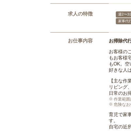
求人の特徴
週2〜3
家事代
お仕事内容
お掃除代
お客様の
もお客様
もOK。
好きな人
【主な作
リビング
日常のお
作業範囲
危険なお
育児で家
す。
自宅の近