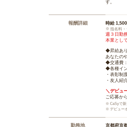
す。
報酬詳細
時給
1,50
指名料・
週３日勤務
本業として
◆昇給あ
あなたの
◆交通費
◆各種イ
・表彰制
・友人紹介
＼デビュー
ご応募から
CaSy
デビュー
勤務地
京都府京