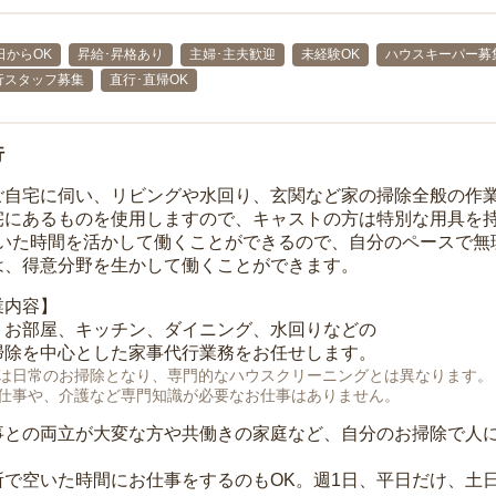
日からOK
昇給･昇格あり
主婦･主夫歓迎
未経験OK
ハウスキーパー募
行スタッフ募集
直行･直帰OK
行
ご自宅に伺い、リビングや水回り、玄関など家の掃除全般の作
宅にあるものを使用しますので、キャストの方は特別な用具を持
空いた時間を活かして働くことができるので、自分のペースで無
は、得意分野を生かして働くことができます。
業内容】
、お部屋、キッチン、ダイニング、水回りなどの
掃除を中心とした家事代行業務をお任せします。
は日常のお掃除となり、専門的なハウスクリーニングとは異なります。
仕事や、介護など専門知識が必要なお仕事はありません。
事との両立が大変な方や共働きの家庭など、自分のお掃除で人
所で空いた時間にお仕事をするのもOK。週1日、平日だけ、土