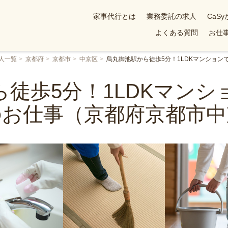
家事代行とは
業務委託の求人
CaS
よくある質問
お仕事
人一覧
京都府
京都市
中京区
烏丸御池駅から徒歩5分！1LDKマンショ
徒歩5分！1LDKマン
のお仕事（京都府京都市中