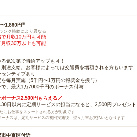
※
0〜1,860円
ランク時給により異なる
で月収10万円も可能
月収30万以上も可能
り
やる気次第で時給アップも可！
：別途支給。お客様によっては交通費を増額される方もいます
ンセンティブあり
度を毎月実施（5千円〜1万円の報奨金を授与）
で、最大1万7000千円のボーナス付与
ボーナス2,500円もらえる／
30日以内に定期サービスの担当になると、2,500円プレゼント
で新たにお仕事をスタートされる方が対象です
ボーナスは、定期サービスの初回実施後、翌々月末お支払いとなります
都市中京区付近