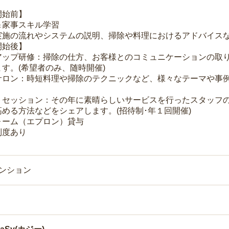
開始前】
＆家事スキル学習
実施の流れやシステムの説明、掃除や料理におけるアドバイス
開始後】
アップ研修：掃除の仕方、お客様とのコミュニケーションの取
す。(希望者のみ、随時開催)
サロン：時短料理や掃除のテクニックなど、様々なテーマや事例
トセッション：その年に素晴らしいサービスを行ったスタッフ
める方法などをシェアします。(招待制･年１回開催)
ォーム（エプロン）貸与
制度あり
マンション