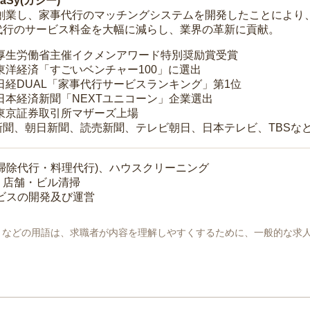
Sy(カジー)
年に創業し、家事代行のマッチングシステムを開発したことによ
代行のサービス料金を大幅に減らし、業界の革新に貢献。
 厚生労働省主催イクメンアワード特別奨励賞受賞
 東洋経済「すごいベンチャー100」に選出
 日経DUAL「家事代行サービスランキング」第1位
 日本経済新聞「NEXTユニコーン」企業選出
 東京証券取引所マザーズ上場
新聞、朝日新聞、読売新聞、テレビ朝日、日本テレビ、TBSな
掃除代行・料理代行)、ハウスクリーニング
・店舗・ビル清掃
ービスの開発及び運営
地」などの用語は、求職者が内容を理解しやすくするために、一般的な求