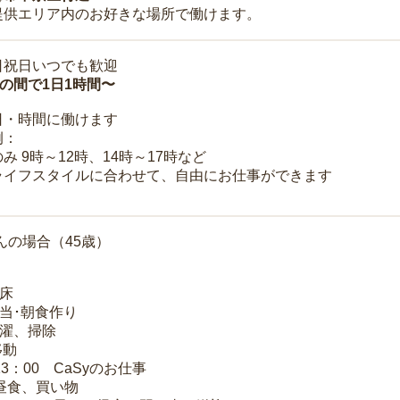
提供エリア内のお好きな場所で働けます。
日祝日いつでも歓迎
時の間で1日1時間〜
日・時間に働けます
例：
み 9時～12時、14時～17時など
ライフスタイルに合わせて、自由にお仕事ができます
んの場合（45歳）
起床
弁当･朝食作り
洗濯、掃除
移動
13：00 CaSyのお仕事
 昼食、買い物