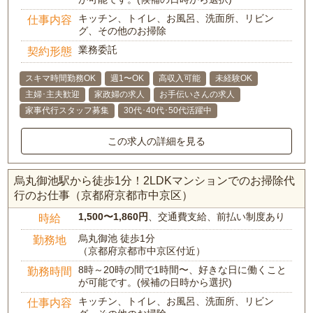
キッチン、トイレ、お風呂、洗面所、リビン
仕事内容
グ、その他のお掃除
業務委託
契約形態
スキマ時間勤務OK
週1〜OK
高収入可能
未経験OK
主婦･主夫歓迎
家政婦の求人
お手伝いさんの求人
家事代行スタッフ募集
30代･40代･50代活躍中
この求人の詳細を見る
烏丸御池駅から徒歩1分！2LDKマンションでのお掃除代
行のお仕事（京都府京都市中京区）
1,500〜1,860円
、交通費支給、前払い制度あり
時給
烏丸御池 徒歩1分
勤務地
（京都府京都市中京区付近）
8時～20時の間で1時間〜、好きな日に働くこと
勤務時間
が可能です。(候補の日時から選択)
キッチン、トイレ、お風呂、洗面所、リビン
仕事内容