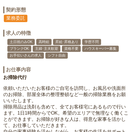
契約形態
業務委託
求人の特徴
土日祝のみOK
高時給
昇給･昇格あり
学歴不問
ブランクOK
主婦･主夫歓迎
資格不要
ハウスキーパー募集
お手伝いさんの求人
シフト自由
お仕事内容
お掃除代行
依頼いただいたお客様のご自宅を訪問し、お風呂や洗面所
のお掃除、部屋全体の整理整頓など一般の掃除業務をお願
いいたします。
掃除用品は洗剤も含めて、全てお客様宅にあるもので行い
ます。1日1時間からでOK。希望のエリアで無理なく働くこ
とができます。お掃除が好きな人は、得意な家事を活かし
て、お仕事していただきます。
自分の家事経験を活かしながら、お客様の生活をサポート