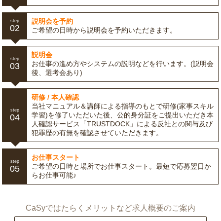
説明会を予約
step
02
ご希望の日時から説明会を予約いただきます。
説明会
step
お仕事の進め方やシステムの説明などを行います。(説明会
03
後、選考会あり)
研修 / 本人確認
当社マニュアル＆講師による指導のもとで研修(家事スキル
step
学習)を修了いただいた後、公的身分証をご提出いただき本
04
人確認サービス「TRUSTDOCK」による反社との関与及び
犯罪歴の有無を確認させていただきます。
お仕事スタート
step
ご希望の日時と場所でお仕事スタート。最短で応募翌日か
05
らお仕事可能♪
CaSyではたらくメリットなど求人概要のご案内