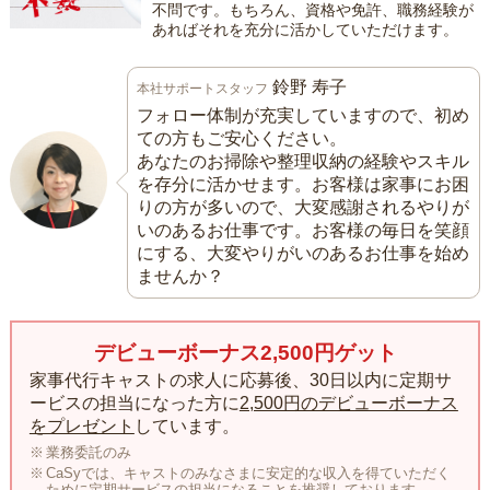
不問です。もちろん、資格や免許、職務経験が
あればそれを充分に活かしていただけます。
鈴野 寿子
本社サポートスタッフ
フォロー体制が充実していますので、初め
ての方もご安心ください。
あなたのお掃除や整理収納の経験やスキル
を存分に活かせます。お客様は家事にお困
りの方が多いので、大変感謝されるやりが
いのあるお仕事です。お客様の毎日を笑顔
にする、大変やりがいのあるお仕事を始め
ませんか？
デビューボーナス2,500円ゲット
家事代行キャストの求人に応募後、30日以内に定期サ
ービスの担当になった方に
2,500円のデビューボーナス
をプレゼント
しています。
業務委託のみ
CaSyでは、キャストのみなさまに安定的な収入を得ていただく
ために定期サービスの担当になることを推奨しております。