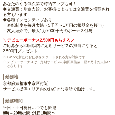
あなたのやる気次第で時給アップも可！
◆交通費：別途支給。お客様によっては交通費を増額され
る方もいます
◆各種インセンティブあり
・表彰制度を毎月実施（5千円〜1万円の報奨金を授与）
・友人紹介で、最大1万7000千円のボーナス付与
＼デビューボーナス2,500円もらえる／
ご応募から30日以内に定期サービスの担当になると、
2,500円プレゼント
CaSyで新たにお仕事をスタートされる方が対象です
デビューボーナスは、定期サービスの初回実施後、翌々月末お支払い
となります
勤務地
京都府京都市中京区付近
サービス提供エリア内のお好きな場所で働けます。
勤務時間
平日・土日祝日いつでも歓迎
8時～20時の間で1日1時間〜