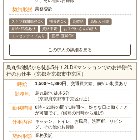
グ、その他のお掃除
業務委託
契約形態
スキマ時間勤務OK
扶養内OK
高時給
高収入可能
昇給･昇格あり
資格不要
お手伝いさんの求人
インセンティブあり
直行･直帰OK
この求人の詳細を見る
烏丸御池駅から徒歩5分！2LDKマンションでのお掃除代
行のお仕事（京都府京都市中京区）
1,500〜1,860円
、交通費支給、前払い制度あり
時給
烏丸御池 徒歩5分
勤務地
（京都府京都市中京区付近）
8時～20時の間で1時間〜、好きな日に働くこと
勤務時間
が可能です。(候補の日時から選択)
キッチン、トイレ、お風呂、洗面所、リビン
仕事内容
グ、その他のお掃除
業務委託
契約形態