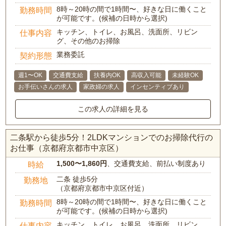
8時～20時の間で1時間〜、好きな日に働くこと
勤務時間
が可能です。(候補の日時から選択)
キッチン、トイレ、お風呂、洗面所、リビン
仕事内容
グ、その他のお掃除
業務委託
契約形態
週1〜OK
交通費支給
扶養内OK
高収入可能
未経験OK
お手伝いさんの求人
家政婦の求人
インセンティブあり
この求人の詳細を見る
二条駅から徒歩5分！2LDKマンションでのお掃除代行の
お仕事（京都府京都市中京区）
1,500〜1,860円
、交通費支給、前払い制度あり
時給
二条 徒歩5分
勤務地
（京都府京都市中京区付近）
8時～20時の間で1時間〜、好きな日に働くこと
勤務時間
が可能です。(候補の日時から選択)
キッチン、トイレ、お風呂、洗面所、リビン
仕事内容