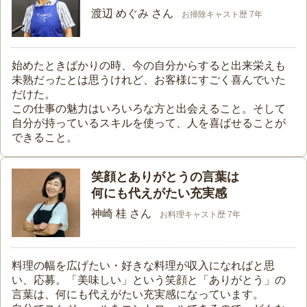
渡辺 めぐみ さん
お掃除キャスト歴 7年
始めたときばかりの時、今の自分からすると出来栄えも
未熟だったとは思うけれど、お客様にすごく喜んでいた
だけた。
この仕事の魅力はいろいろな方と出会えること。そして
自分が持っているスキルを使って、人を喜ばせることが
できること。
笑顔とありがとうの言葉は
何にも代えがたい充実感
神崎 桂 さん
お料理キャスト歴 7年
料理の幅を広げたい・好きな料理が収入になればと思
い、応募。「美味しい」という笑顔と「ありがとう」の
言葉は、何にも代えがたい充実感になっています。