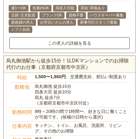
週1〜OK
扶養内OK
高収入可能
昇給･昇格あり
主婦･主夫歓迎
ブランクOK
資格不要
ハウスキーパー募集
家政婦の求人
お手伝いさんの求人
家事代行スタッフ募集
シフト自由
この求人の詳細を見る
烏丸御池駅から徒歩15分！1LDKマンションでのお掃除
代行のお仕事（京都府京都市中京区）
1,500〜1,860円
、交通費支給、前払い制度あり
時給
烏丸御池 徒歩15分
勤務地
四条大宮 徒歩10分
烏丸 徒歩7分
（京都府京都市中京区付近）
8時～20時の間で1時間〜、好きな日に働くこと
勤務時間
が可能です。(候補の日時から選択)
キッチン、トイレ、お風呂、洗面所、リビン
仕事内容
グ、その他のお掃除