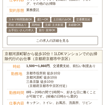
グ、その他のお掃除
業務委託
契約形態
スキマ時間勤務OK
週1〜OK
土日祝のみOK
交通費支給
昇給･昇格あり
高時給
主婦･主夫歓迎
未経験OK
お手伝いさんの求人
直行･直帰OK
この求人の詳細を見る
京都河原町駅から徒歩10分！1LDKマンションでのお掃
除代行のお仕事（京都府京都市中京区）
1,500〜1,860円
、交通費支給、前払い制度あり
時給
京都市役所前 徒歩10分
勤務地
京都河原町 徒歩10分
三条京阪 徒歩10分
（京都府京都市中京区付近）
8時～20時の間で1時間〜、好きな日に働くこと
勤務時間
が可能です。(候補の日時から選択)
キッチン、トイレ、お風呂、洗面所、リビン
仕事内容