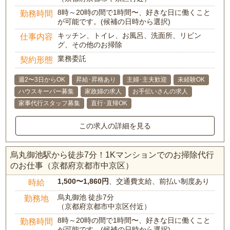
8時～20時の間で1時間〜、好きな日に働くこと
勤務時間
が可能です。(候補の日時から選択)
キッチン、トイレ、お風呂、洗面所、リビン
仕事内容
グ、その他のお掃除
業務委託
契約形態
週2〜3日からOK
昇給･昇格あり
主婦･主夫歓迎
未経験OK
ハウスキーパー募集
家政婦の求人
お手伝いさんの求人
家事代行スタッフ募集
直行･直帰OK
この求人の詳細を見る
烏丸御池駅から徒歩7分！1Kマンションでのお掃除代行
のお仕事（京都府京都市中京区）
1,500〜1,860円
、交通費支給、前払い制度あり
時給
烏丸御池 徒歩7分
勤務地
（京都府京都市中京区付近）
8時～20時の間で1時間〜、好きな日に働くこと
勤務時間
が可能です。(候補の日時から選択)