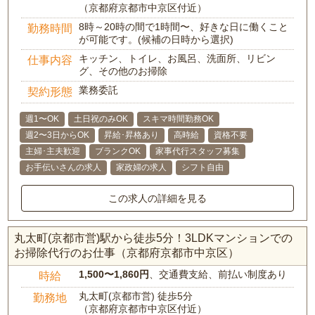
（京都府京都市中京区付近）
8時～20時の間で1時間〜、好きな日に働くこと
勤務時間
が可能です。(候補の日時から選択)
キッチン、トイレ、お風呂、洗面所、リビン
仕事内容
グ、その他のお掃除
業務委託
契約形態
週1〜OK
土日祝のみOK
スキマ時間勤務OK
週2〜3日からOK
昇給･昇格あり
高時給
資格不要
主婦･主夫歓迎
ブランクOK
家事代行スタッフ募集
お手伝いさんの求人
家政婦の求人
シフト自由
この求人の詳細を見る
丸太町(京都市営)駅から徒歩5分！3LDKマンションでの
お掃除代行のお仕事（京都府京都市中京区）
1,500〜1,860円
、交通費支給、前払い制度あり
時給
丸太町(京都市営) 徒歩5分
勤務地
（京都府京都市中京区付近）