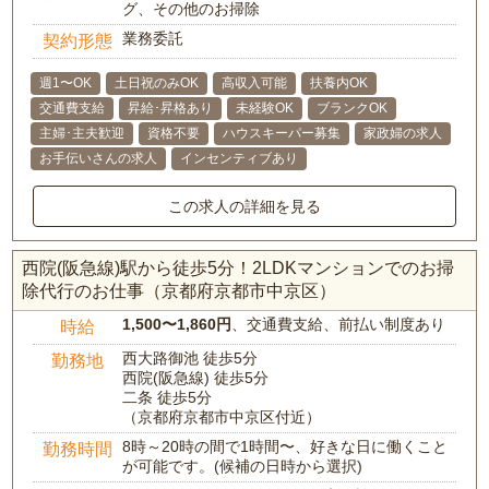
グ、その他のお掃除
業務委託
契約形態
週1〜OK
土日祝のみOK
高収入可能
扶養内OK
交通費支給
昇給･昇格あり
未経験OK
ブランクOK
主婦･主夫歓迎
資格不要
ハウスキーパー募集
家政婦の求人
お手伝いさんの求人
インセンティブあり
この求人の詳細を見る
西院(阪急線)駅から徒歩5分！2LDKマンションでのお掃
除代行のお仕事（京都府京都市中京区）
1,500〜1,860円
、交通費支給、前払い制度あり
時給
西大路御池 徒歩5分
勤務地
西院(阪急線) 徒歩5分
二条 徒歩5分
（京都府京都市中京区付近）
8時～20時の間で1時間〜、好きな日に働くこと
勤務時間
が可能です。(候補の日時から選択)