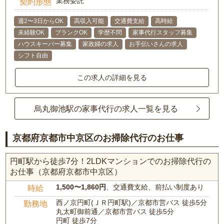
業務委託
契約形態
週2〜3日からOK
高収入可能
交通費支給
高時給
未経験OK
ブランクOK
学歴不問
家事代行スタッフ募集
ハウスキーパー募集
家政婦の求人
お手伝いさんの求人
シフト自由
この求人の詳細を見る
烏丸御池駅の家事代行の求人一覧を見る
京都府京都市中京区のお掃除代行のお仕事
円町駅から徒歩7分！2LDKマンションでのお掃除代行の
お仕事（京都府京都市中京区）
1,500〜1,860円
、交通費支給、前払い制度あり
時給
西ノ京円町(ＪＲ円町駅)／京都市営バス 徒歩5分
勤務地
丸太町御前通／京都市営バス 徒歩5分
円町 徒歩7分