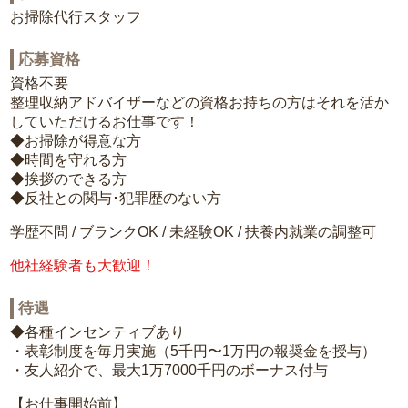
お掃除代行スタッフ
応募資格
資格不要
整理収納アドバイザーなどの資格お持ちの方はそれを活か
していただけるお仕事です！
◆お掃除が得意な方
◆時間を守れる方
◆挨拶のできる方
◆反社との関与･犯罪歴のない方
学歴不問 / ブランクOK / 未経験OK / 扶養内就業の調整可
他社経験者も大歓迎！
待遇
◆各種インセンティブあり
・表彰制度を毎月実施（5千円〜1万円の報奨金を授与）
・友人紹介で、最大1万7000千円のボーナス付与
【お仕事開始前】