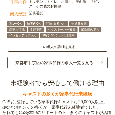
キッチン、トイレ、お風呂、洗面所、リビン
仕事内容
グ、その他のお掃除
業務委託
契約形態
週1〜OK
扶養内OK
昇給･昇格あり
交通費支給
高収入可能
学歴不問
ハウスキーパー募集
家政婦の求人
インセンティブあり
30代･40代･50代活躍中
この求人の詳細を見る
京都市中京区の家事代行の求人一覧を見る
未経験者でも安心して働ける理由
キャストの多くが家事代行未経験
CaSyに登録している家事代行キャストは20,000人以上。
その多くが、家事代行未経験者でした。
(2024年6月時点)
それでもCaSy本部のサポートの下、多くのキャストが活躍