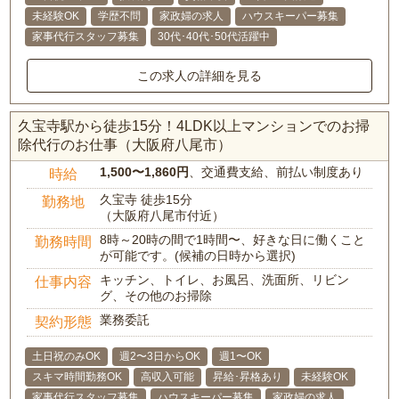
未経験OK
学歴不問
家政婦の求人
ハウスキーパー募集
家事代行スタッフ募集
30代･40代･50代活躍中
この求人の詳細を見る
久宝寺駅から徒歩15分！4LDK以上マンションでのお掃
除代行のお仕事（大阪府八尾市）
1,500〜1,860円
、交通費支給、前払い制度あり
時給
久宝寺 徒歩15分
勤務地
（大阪府八尾市付近）
8時～20時の間で1時間〜、好きな日に働くこと
勤務時間
が可能です。(候補の日時から選択)
キッチン、トイレ、お風呂、洗面所、リビン
仕事内容
グ、その他のお掃除
業務委託
契約形態
土日祝のみOK
週2〜3日からOK
週1〜OK
スキマ時間勤務OK
高収入可能
昇給･昇格あり
未経験OK
家事代行スタッフ募集
ハウスキーパー募集
家政婦の求人