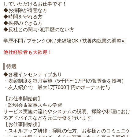
していただけるお仕事です！
◆お掃除が得意な方
◆時間を守れる方
◆挨拶のできる方
◆反社との関与･犯罪歴のない方
学歴不問 / ブランクOK / 未経験OK / 扶養内就業の調整可
他社経験者も大歓迎！
待遇
◆各種インセンティブあり
・表彰制度を毎月実施（5千円〜1万円の報奨金を授与）
・友人紹介で、最大1万7000千円のボーナス付与
【お仕事開始前】
・説明会＆家事スキル学習
サービス実施の流れやシステムの説明、掃除や料理におけ
るアドバイスなどを元に研修を行います。
【お仕事開始後】
・スキルアップ研修：掃除の仕方、お客様とのコミュニケ