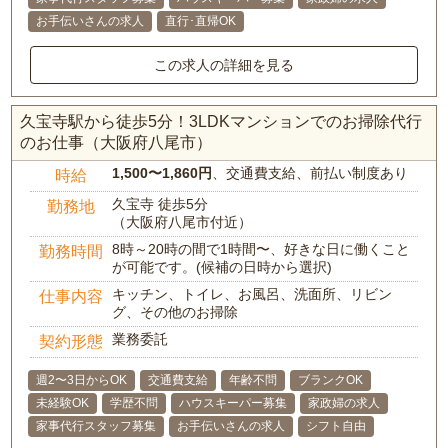
お手伝いさんの求人
直行･直帰OK
この求人の詳細を見る
久宝寺駅から徒歩5分！3LDKマンションでのお掃除代行
のお仕事（大阪府八尾市）
1,500〜1,860円
、交通費支給、前払い制度あり
時給
久宝寺 徒歩5分
勤務地
（大阪府八尾市付近）
8時～20時の間で1時間〜、好きな日に働くこと
勤務時間
が可能です。(候補の日時から選択)
キッチン、トイレ、お風呂、洗面所、リビン
仕事内容
グ、その他のお掃除
業務委託
契約形態
週2〜3日からOK
交通費支給
年齢不問
ブランクOK
未経験OK
学歴不問
ハウスキーパー募集
家政婦の求人
家事代行スタッフ募集
お手伝いさんの求人
シフト自由