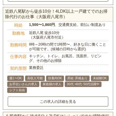
近鉄八尾駅から徒歩10分！4LDK以上一戸建てでのお掃
除代行のお仕事（大阪府八尾市）
1,500〜1,860円
、交通費支給、前払い制度あり
時給
近鉄八尾 徒歩10分
勤務地
（大阪府八尾市付近）
8時～20時の間で1時間〜、好きな日に働くこと
勤務時間
が可能です。(候補の日時から選択)
キッチン、トイレ、お風呂、洗面所、リビン
仕事内容
グ、その他のお掃除
業務委託
契約形態
週1〜OK
高収入可能
扶養内OK
昇給･昇格あり
未経験OK
お手伝いさんの求人
家政婦の求人
30代･40代･50代活躍中
シフト自由
この求人の詳細を見る