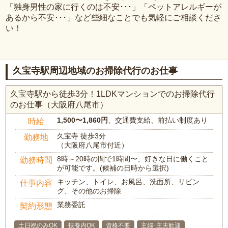
「独身男性の家に行くのは不安･･･」「ペットアレルギーが
あるから不安･･･」など些細なことでも気軽にご相談くださ
い！
久宝寺駅周辺地域のお掃除代行のお仕事
久宝寺駅から徒歩3分！1LDKマンションでのお掃除代行
のお仕事（大阪府八尾市）
1,500〜1,860円
、交通費支給、前払い制度あり
時給
久宝寺 徒歩3分
勤務地
（大阪府八尾市付近）
8時～20時の間で1時間〜、好きな日に働くこと
勤務時間
が可能です。(候補の日時から選択)
キッチン、トイレ、お風呂、洗面所、リビン
仕事内容
グ、その他のお掃除
業務委託
契約形態
土日祝のみOK
扶養内OK
資格不要
主婦･主夫歓迎