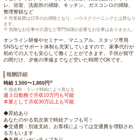
レ、浴室、洗面所の掃除、キッチン、ガスコンロの掃除、
整理整頓など
作業範囲は日常のお掃除となり、ハウスクリーニングとは異なり
ます。
危険なお仕事や介護など専門知識が必要なお仕事はありません。
オンライン研修やセミナー、マニュアル、スタッフ専用
SNSなどサポート体制も充実していますので、家事代行が
初めての人でも安心して働くことができます。子供が留守
の間だけ、夕食の準備までなど空いた時間でOKです。
報酬詳細
※
時給
1,500〜1,860円
指名料・ランク時給により異なる
週３日勤務で月収10万円も可能
本業として月収30万以上も可能
◆昇給あり
あなたのやる気次第で時給アップも可！
◆交通費：別途支給。お客様によっては交通費を増額され
る方もいます
◆各種インセンティブあり