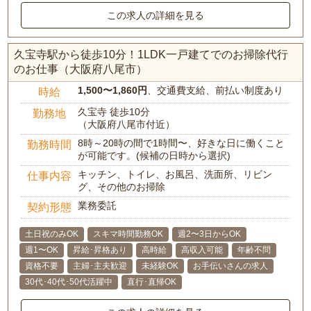
この求人の詳細を見る
久宝寺駅から徒歩10分！1LDK一戸建てでのお掃除代行
のお仕事（大阪府八尾市）
1,500〜1,860円
、交通費支給、前払い制度あり
時給
久宝寺 徒歩10分
勤務地
（大阪府八尾市付近）
8時～20時の間で1時間〜、好きな日に働くこと
勤務時間
が可能です。(候補の日時から選択)
キッチン、トイレ、お風呂、洗面所、リビン
仕事内容
グ、その他のお掃除
業務委託
契約形態
土日祝のみOK
スキマ時間勤務OK
週2〜3日からOK
週1〜OK
昇給･昇格あり
高時給
高収入可能
年齢不問
資格不要
主婦･主夫歓迎
未経験OK
お手伝いさんの求人
30代･40代･50代活躍中
直行･直帰OK