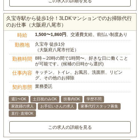
この求人の詳細を見る
久宝寺駅から徒歩1分！3LDKマンションでのお掃除代行
のお仕事（大阪府八尾市）
1,500〜1,860円
、交通費支給、前払い制度あり
時給
久宝寺 徒歩1分
勤務地
（大阪府八尾市付近）
8時～20時の間で1時間〜、好きな日に働くこと
勤務時間
が可能です。(候補の日時から選択)
キッチン、トイレ、お風呂、洗面所、リビン
仕事内容
グ、その他のお掃除
業務委託
契約形態
週1〜OK
土日祝のみOK
扶養内OK
学歴不問
家政婦の求人
お手伝いさんの求人
家事代行スタッフ募集
直行･直帰OK
この求人の詳細を見る