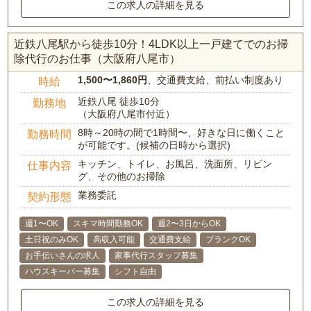
この求人の詳細を見る
近鉄八尾駅から徒歩10分！4LDK以上一戸建てでのお掃
除代行のお仕事（大阪府八尾市）
1,500〜1,860円
、交通費支給、前払い制度あり
時給
近鉄八尾 徒歩10分
勤務地
（大阪府八尾市付近）
8時～20時の間で1時間〜、好きな日に働くこと
勤務時間
が可能です。(候補の日時から選択)
キッチン、トイレ、お風呂、洗面所、リビン
仕事内容
グ、その他のお掃除
業務委託
契約形態
週1〜OK
スキマ時間勤務OK
週2〜3日からOK
土日祝のみOK
高収入可能
交通費支給
ブランクOK
お手伝いさんの求人
家事代行スタッフ募集
ハウスキーパー募集
シフト自由
この求人の詳細を見る