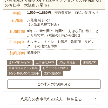
八尾南駅から徒歩5分！2LDKマンションでのお掃除代行
のお仕事（大阪府八尾市）
1,500〜1,860円
、交通費支給、前払い制度あり
時給
八尾南 徒歩5分
勤務地
（大阪府八尾市付近）
8時～20時の間で1時間〜、好きな日に働くこと
勤務時間
が可能です。(候補の日時から選択)
キッチン、トイレ、お風呂、洗面所、リビン
仕事内容
グ、その他のお掃除
業務委託
契約形態
週2〜3日からOK
土日祝のみOK
昇給･昇格あり
未経験OK
家事代行スタッフ募集
お手伝いさんの求人
30代･40代･50代活躍中
直行･直帰OK
この求人の詳細を見る
八尾市の家事代行の求人一覧を見る