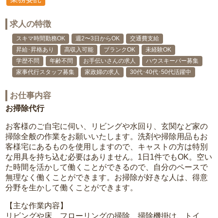
求人の特徴
スキマ時間勤務OK
週2〜3日からOK
交通費支給
昇給･昇格あり
高収入可能
ブランクOK
未経験OK
学歴不問
年齢不問
お手伝いさんの求人
ハウスキーパー募集
家事代行スタッフ募集
家政婦の求人
30代･40代･50代活躍中
お仕事内容
お掃除代行
お客様のご自宅に伺い、リビングや水回り、玄関など家の
掃除全般の作業をお願いいたします。洗剤や掃除用品もお
客様宅にあるものを使用しますので、キャストの方は特別
な用具を持ち込む必要はありません。1日1件でもOK。空い
た時間を活かして働くことができるので、自分のペースで
無理なく働くことができます。お掃除が好きな人は、得意
分野を生かして働くことができます。
【主な作業内容】
リビングや床、フローリングの掃除、掃除機掛け、トイ