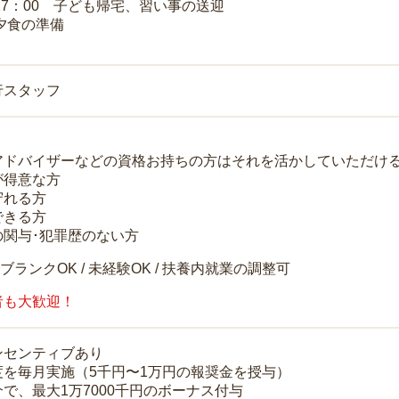
～17：00 子ども帰宅、習い事の送迎
 夕食の準備
行スタッフ
アドバイザーなどの資格お持ちの方はそれを活かしていただけ
が得意な方
守れる方
できる方
の関与･犯罪歴のない方
 ブランクOK / 未経験OK / 扶養内就業の調整可
者も大歓迎！
ンセンティブあり
度を毎月実施（5千円〜1万円の報奨金を授与）
で、最大1万7000千円のボーナス付与