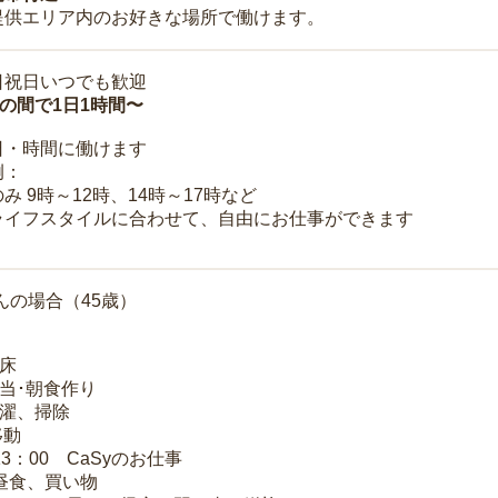
提供エリア内のお好きな場所で働けます。
日祝日いつでも歓迎
時の間で1日1時間〜
日・時間に働けます
例：
み 9時～12時、14時～17時など
ライフスタイルに合わせて、自由にお仕事ができます
んの場合（45歳）
起床
弁当･朝食作り
洗濯、掃除
移動
13：00 CaSyのお仕事
 昼食、買い物