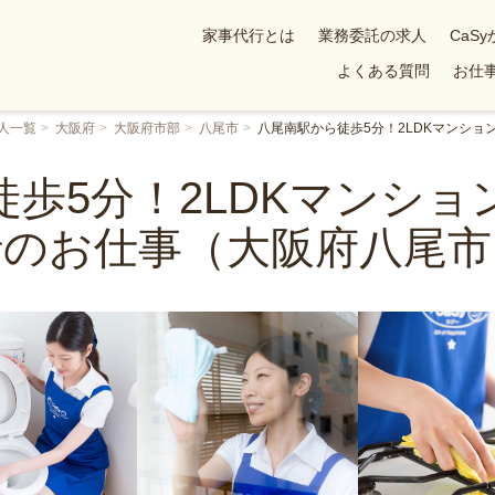
家事代行とは
業務委託の求人
CaS
よくある質問
お仕事
人一覧
大阪府
大阪府市部
八尾市
八尾南駅から徒歩5分！2LDKマンシ
歩5分！2LDKマンシ
行のお仕事（大阪府八尾市