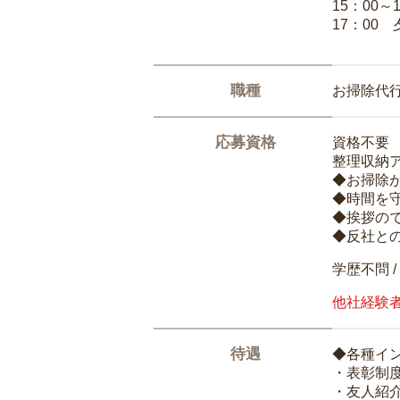
15：00
17：00
職種
お掃除代
応募資格
資格不要
整理収納
◆お掃除
◆時間を
◆挨拶の
◆反社と
学歴不問 /
他社経験
待遇
◆各種イ
・表彰制
・友人紹介