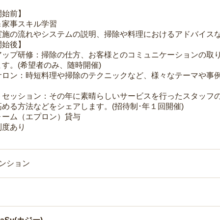
開始前】
＆家事スキル学習
実施の流れやシステムの説明、掃除や料理におけるアドバイス
開始後】
アップ研修：掃除の仕方、お客様とのコミュニケーションの取
す。(希望者のみ、随時開催)
サロン：時短料理や掃除のテクニックなど、様々なテーマや事例
トセッション：その年に素晴らしいサービスを行ったスタッフ
める方法などをシェアします。(招待制･年１回開催)
ォーム（エプロン）貸与
制度あり
マンション