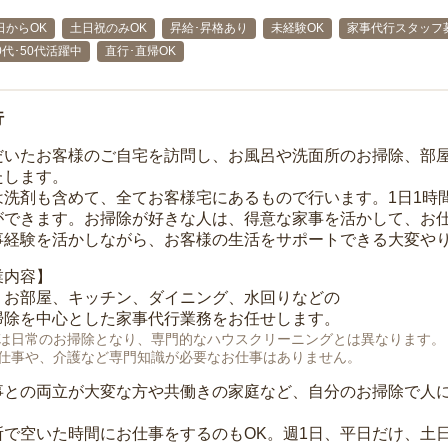
日からOK
土日祝のみOK
昇給･昇格あり
未経験OK
家事代行スタッフ
40代･50代活躍中
直行･直帰OK
行
だいたお客様のご自宅を訪問し、お風呂や洗面所のお掃除、部
たします。
は洗剤も含めて、全てお客様宅にあるもので行います。1日1時
ができます。お掃除が好きな人は、得意な家事を活かして、お
事経験を活かしながら、お客様の生活をサポートできる大変や
業内容】
、お部屋、キッチン、ダイニング、水回りなどの
掃除を中心とした家事代行業務をお任せします。
は日常のお掃除となり、専門的なハウスクリーニングとは異なります。
仕事や、介護など専門知識が必要なお仕事はありません。
事との両立が大変な方や共働きの家庭など、自分のお掃除で人
所で空いた時間にお仕事をするのもOK。週1日、平日だけ、土