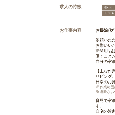
求人の特徴
週2〜3
30代･
お仕事内容
お掃除代
依頼いた
お願いい
掃除用品
働くこと
自分の家
【主な作
リビング
日常のお
作業範囲
危険なお
育児で家
す。
自宅の近