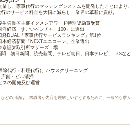
Sy(カジー)
年に創業し、家事代行のマッチングシステムを開発したことによ
代行のサービス料金を大幅に減らし、業界の革新に貢献。
 厚生労働省主催イクメンアワード特別奨励賞受賞
 東洋経済「すごいベンチャー100」に選出
 日経DUAL「家事代行サービスランキング」第1位
 日本経済新聞「NEXTユニコーン」企業選出
 東京証券取引所マザーズ上場
新聞、朝日新聞、読売新聞、テレビ朝日、日本テレビ、TBSな
掃除代行・料理代行)、ハウスクリーニング
・店舗・ビル清掃
ービスの開発及び運営
地」などの用語は、求職者が内容を理解しやすくするために、一般的な求