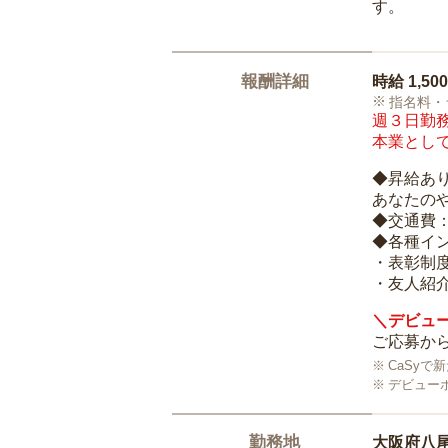
す。
報酬詳細
時給
1,50
指名料・
週３日勤務
本業として
◆昇給あ
あなたの
◆交通費
◆各種イ
・表彰制
・友人紹介
＼デビュー
ご応募から
CaSy
デビュー
勤務地
大阪府八