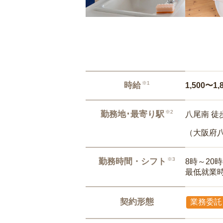
※1
時給
1,500〜1,
※2
勤務地･最寄り駅
八尾南 徒
（大阪府
※3
勤務時間・シフト
8時～20
最低就業
契約形態
業務委託