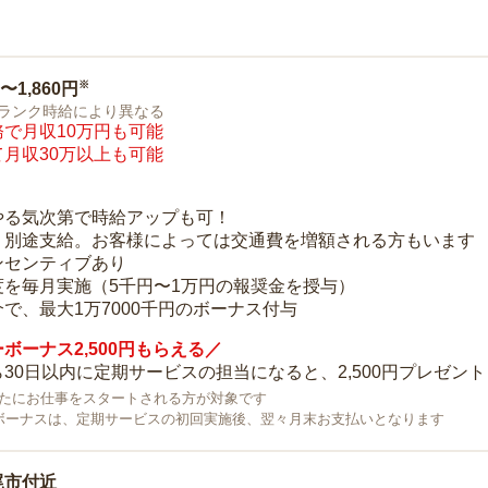
※
0〜1,860円
ランク時給により異なる
で月収10万円も可能
月収30万以上も可能
り
やる気次第で時給アップも可！
：別途支給。お客様によっては交通費を増額される方もいます
ンセンティブあり
度を毎月実施（5千円〜1万円の報奨金を授与）
で、最大1万7000千円のボーナス付与
ボーナス2,500円もらえる／
30日以内に定期サービスの担当になると、2,500円プレゼント
で新たにお仕事をスタートされる方が対象です
ボーナスは、定期サービスの初回実施後、翌々月末お支払いとなります
尾市付近