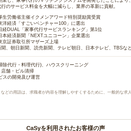
年に創業し、家事代行のマッチングシステムを開発したことによ
代行のサービス料金を大幅に減らし、業界の革新に貢献。
 厚生労働省主催イクメンアワード特別奨励賞受賞
 東洋経済「すごいベンチャー100」に選出
 日経DUAL「家事代行サービスランキング」第1位
 日本経済新聞「NEXTユニコーン」企業選出
 東京証券取引所マザーズ上場
新聞、朝日新聞、読売新聞、テレビ朝日、日本テレビ、TBSな
掃除代行・料理代行)、ハウスクリーニング
・店舗・ビル清掃
ービスの開発及び運営
地」などの用語は、求職者が内容を理解しやすくするために、一般的な求
CaSyを利用されたお客様の声