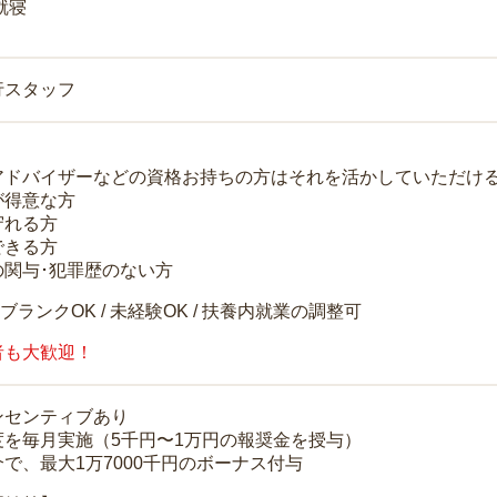
就寝
行スタッフ
アドバイザーなどの資格お持ちの方はそれを活かしていただけ
が得意な方
守れる方
できる方
の関与･犯罪歴のない方
 ブランクOK / 未経験OK / 扶養内就業の調整可
者も大歓迎！
ンセンティブあり
度を毎月実施（5千円〜1万円の報奨金を授与）
で、最大1万7000千円のボーナス付与