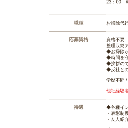
23：00 
職種
お掃除代
応募資格
資格不要
整理収納
◆お掃除
◆時間を
◆挨拶の
◆反社と
学歴不問 /
他社経験
待遇
◆各種イ
・表彰制
・友人紹介