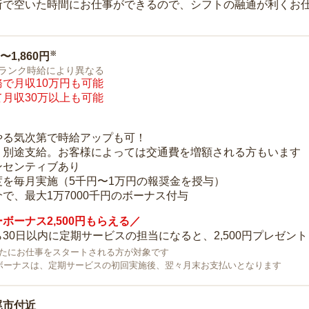
所で空いた時間にお仕事ができるので、シフトの融通が利くお
※
0〜1,860円
ランク時給により異なる
で月収10万円も可能
月収30万以上も可能
り
やる気次第で時給アップも可！
：別途支給。お客様によっては交通費を増額される方もいます
ンセンティブあり
度を毎月実施（5千円〜1万円の報奨金を授与）
で、最大1万7000千円のボーナス付与
ボーナス2,500円もらえる／
30日以内に定期サービスの担当になると、2,500円プレゼント
で新たにお仕事をスタートされる方が対象です
ボーナスは、定期サービスの初回実施後、翌々月末お支払いとなります
尾市付近