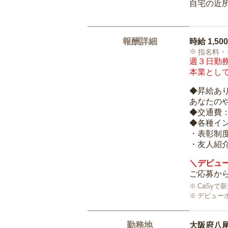
自宅の近
報酬詳細
時給
1,50
指名料・
週３日勤務
本業として
◆昇給あ
あなたの
◆交通費
◆各種イ
・表彰制
・友人紹介
＼デビュー
ご応募から
CaSy
デビュー
勤務地
大阪府八