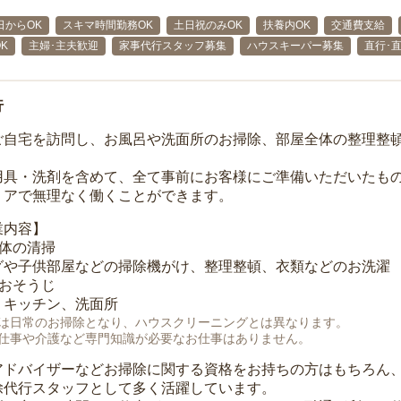
日からOK
スキマ時間勤務OK
土日祝のみOK
扶養内OK
交通費支給
K
主婦･主夫歓迎
家事代行スタッフ募集
ハウスキーパー募集
直行･直
行
ご自宅を訪問し、お風呂や洗面所のお掃除、部屋全体の整理整
用具・洗剤を含めて、全て事前にお客様にご準備いただいたもの
リアで無理なく働くことができます。
業内容】
全体の清掃
グや子供部屋などの掃除機がけ、整理整頓、衣類などのお洗濯
のおそうじ
、キッチン、洗面所
は日常のお掃除となり、ハウスクリーニングとは異なります。
仕事や介護など専門知識が必要なお仕事はありません。
アドバイザーなどお掃除に関する資格をお持ちの方はもちろん
除代行スタッフとして多く活躍しています。