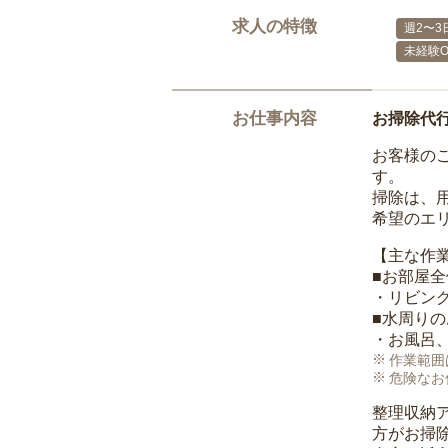
求人の特徴
週2〜3
未経験O
お仕事内容
お掃除代
お客様の
す。
掃除は、
希望のエ
【主な作
■お部屋
・リビン
■水周り
・お風呂
作業範囲
危険なお
整理収納
方がお掃