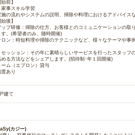
開始前】
＆家事スキル学習
実施の流れやシステムの説明、掃除や料理におけるアドバイス
開始後】
アップ研修：掃除の仕方、お客様とのコミュニケーションの取
す。(希望者のみ、随時開催)
サロン：時短料理や掃除のテクニックなど、様々なテーマや事例
トセッション：その年に素晴らしいサービスを行ったスタッフ
める方法などをシェアします。(招待制･年１回開催)
ォーム（エプロン）貸与
制度あり
一戸建て
Sy(カジー)