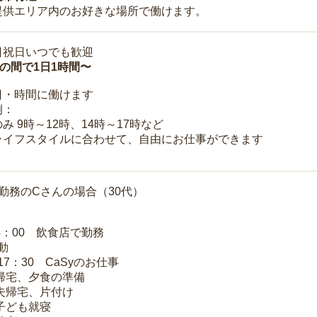
提供エリア内のお好きな場所で働けます。
日祝日いつでも歓迎
時の間で1日1時間〜
日・時間に働けます
例：
み 9時～12時、14時～17時など
ライフスタイルに合わせて、自由にお仕事ができます
勤務のCさんの場合（30代）
14：00 飲食店で勤務
移動
～17：30 CaSyのお仕事
 帰宅、夕食の準備
 夫帰宅、片付け
 子ども就寝