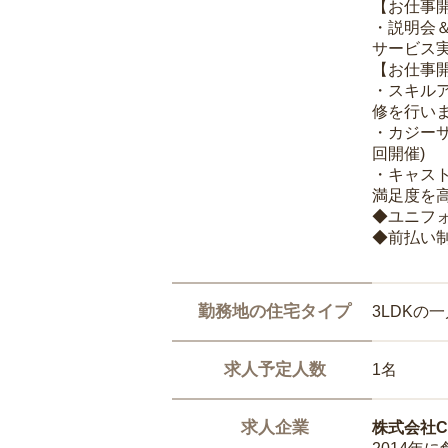
【お仕事
・説明会
サービス
【お仕事
・スキル
修を行いま
・カジー
回開催)
・キャス
満足度を高
◆ユニフ
◆前払い
勤務地の住宅タイプ
3LDKの
求人予定人数
1名
求人企業
株式会社Ca