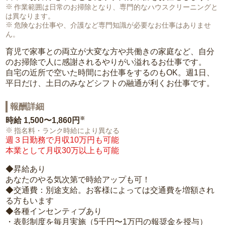
作業範囲は日常のお掃除となり、専門的なハウスクリーニングと
は異なります。
危険なお仕事や、介護など専門知識が必要なお仕事はありませ
ん。
育児で家事との両立が大変な方や共働きの家庭など、自分
のお掃除で人に感謝されるやりがい溢れるお仕事です。
自宅の近所で空いた時間にお仕事をするのもOK。週1日、
平日だけ、土日のみなどシフトの融通が利くお仕事です。
報酬詳細
※
時給
1,500〜1,860円
指名料・ランク時給により異なる
週３日勤務で月収10万円も可能
本業として月収30万以上も可能
◆昇給あり
あなたのやる気次第で時給アップも可！
◆交通費：別途支給。お客様によっては交通費を増額され
る方もいます
◆各種インセンティブあり
・表彰制度を毎月実施（5千円〜1万円の報奨金を授与）