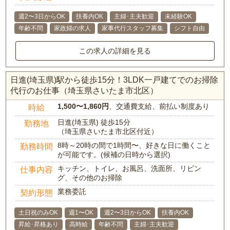
週2〜3日からOK
扶養内OK
主婦･主夫歓迎
未経験OK
年齢不問
家政婦の求人
家事代行スタッフ募集
シフト自由
この求人の詳細を見る
日進(埼玉県)駅から徒歩15分！3LDK一戸建てでのお掃除
代行のお仕事（埼玉県さいたま市北区）
1,500〜1,860円
、交通費支給、前払い制度あり
時給
日進(埼玉県) 徒歩15分
勤務地
（埼玉県さいたま市北区付近）
8時～20時の間で1時間〜、好きな日に働くこと
勤務時間
が可能です。(候補の日時から選択)
キッチン、トイレ、お風呂、洗面所、リビン
仕事内容
グ、その他のお掃除
業務委託
契約形態
土日祝のみOK
週1〜OK
週2〜3日からOK
扶養内OK
昇給･昇格あり
高時給
年齢不問
主婦･主夫歓迎