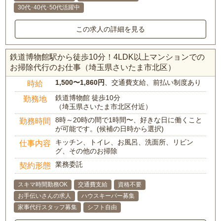
30代･40代･50代活躍中
この求人の詳細を見る
鉄道博物館駅から徒歩10分！4LDK以上マンションでの
お掃除代行のお仕事（埼玉県さいたま市北区）
1,500〜1,860円
、交通費支給、前払い制度あり
時給
鉄道博物館 徒歩10分
勤務地
（埼玉県さいたま市北区付近）
8時～20時の間で1時間〜、好きな日に働くこと
勤務時間
が可能です。(候補の日時から選択)
キッチン、トイレ、お風呂、洗面所、リビン
仕事内容
グ、その他のお掃除
業務委託
契約形態
スキマ時間勤務OK
交通費支給
資格不要
お手伝いさんの求人
ハウスキーパー募集
家事代行スタッフ募集
シフト自由