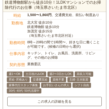
鉄道博物館駅から徒歩10分！1LDKマンションでのお掃
除代行のお仕事（埼玉県さいたま市北区）
1,500〜1,860円
、交通費支給、前払い制度あり
時給
北大宮 徒歩10分
勤務地
鉄道博物館 徒歩10分
加茂宮 徒歩15分
（埼玉県さいたま市北区付近）
8時～20時の間で1時間〜、好きな日に働くこと
勤務時間
が可能です。(候補の日時から選択)
キッチン、トイレ、お風呂、洗面所、リビン
仕事内容
グ、その他のお掃除
業務委託
契約形態
週1〜OK
土日祝のみOK
週2〜3日からOK
高収入可能
昇給･昇格あり
交通費支給
資格不要
主婦･主夫歓迎
家事代行スタッフ募集
お手伝いさんの求人
シフト自由
30代･40代･50代活躍中
この求人の詳細を見る