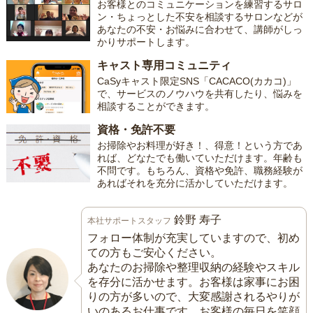
お客様とのコミュニケーションを練習するサロ
ン・ちょっとした不安を相談するサロンなどが
あなたの不安・お悩みに合わせて、講師がしっ
かりサポートします。
キャスト専用コミュニティ
CaSyキャスト限定SNS「CACACO(カカコ)」
で、サービスのノウハウを共有したり、悩みを
相談することができます。
資格・免許不要
お掃除やお料理が好き！、得意！という方であ
れば、どなたでも働いていただけます。年齢も
不問です。もちろん、資格や免許、職務経験が
あればそれを充分に活かしていただけます。
鈴野 寿子
本社サポートスタッフ
フォロー体制が充実していますので、初め
ての方もご安心ください。
あなたのお掃除や整理収納の経験やスキル
を存分に活かせます。お客様は家事にお困
りの方が多いので、大変感謝されるやりが
いのあるお仕事です。お客様の毎日を笑顔