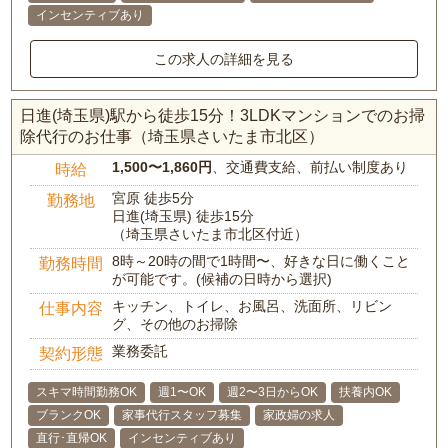
インセンティブあり
この求人の詳細を見る
日進(埼玉県)駅から徒歩15分！3LDKマンションでのお掃
除代行のお仕事（埼玉県さいたま市北区）
1,500〜1,860円
、交通費支給、前払い制度あり
時給
宮原 徒歩5分
勤務地
日進(埼玉県) 徒歩15分
（埼玉県さいたま市北区付近）
8時～20時の間で1時間〜、好きな日に働くこと
勤務時間
が可能です。(候補の日時から選択)
キッチン、トイレ、お風呂、洗面所、リビン
仕事内容
グ、その他のお掃除
業務委託
契約形態
スキマ時間勤務OK
週1〜OK
週2〜3日からOK
扶養内OK
ブランクOK
家事代行スタッフ募集
家政婦の求人
直行･直帰OK
インセンティブあり