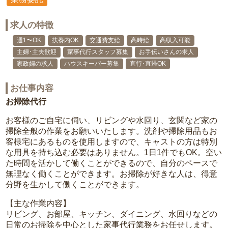
求人の特徴
週1〜OK
扶養内OK
交通費支給
高時給
高収入可能
主婦･主夫歓迎
家事代行スタッフ募集
お手伝いさんの求人
家政婦の求人
ハウスキーパー募集
直行･直帰OK
お仕事内容
お掃除代行
お客様のご自宅に伺い、リビングや水回り、玄関など家の
掃除全般の作業をお願いいたします。洗剤や掃除用品もお
客様宅にあるものを使用しますので、キャストの方は特別
な用具を持ち込む必要はありません。1日1件でもOK。空い
た時間を活かして働くことができるので、自分のペースで
無理なく働くことができます。お掃除が好きな人は、得意
分野を生かして働くことができます。
【主な作業内容】
リビング、お部屋、キッチン、ダイニング、水回りなどの
日常のお掃除を中心とした家事代行業務をお任せします。