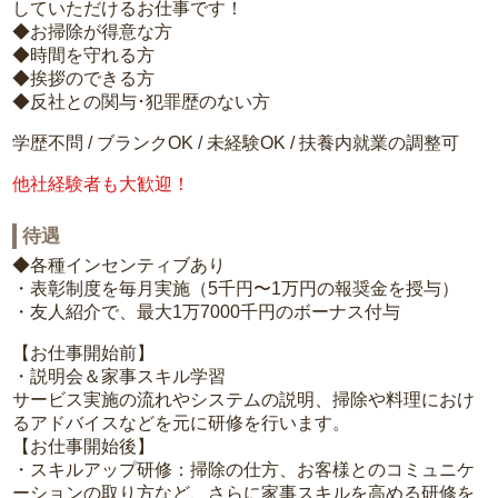
していただけるお仕事です！
◆お掃除が得意な方
◆時間を守れる方
◆挨拶のできる方
◆反社との関与･犯罪歴のない方
学歴不問 / ブランクOK / 未経験OK / 扶養内就業の調整可
他社経験者も大歓迎！
待遇
◆各種インセンティブあり
・表彰制度を毎月実施（5千円〜1万円の報奨金を授与）
・友人紹介で、最大1万7000千円のボーナス付与
【お仕事開始前】
・説明会＆家事スキル学習
サービス実施の流れやシステムの説明、掃除や料理におけ
るアドバイスなどを元に研修を行います。
【お仕事開始後】
・スキルアップ研修：掃除の仕方、お客様とのコミュニケ
ーションの取り方など、さらに家事スキルを高める研修を