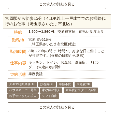
この求人の詳細を見る
宮原駅から徒歩15分！4LDK以上一戸建てでのお掃除代
行のお仕事（埼玉県さいたま市北区）
1,500〜1,860円
、交通費支給、前払い制度あり
時給
宮原 徒歩15分
勤務地
（埼玉県さいたま市北区付近）
8時～20時の間で1時間〜、好きな日に働くこと
勤務時間
が可能です。(候補の日時から選択)
キッチン、トイレ、お風呂、洗面所、リビン
仕事内容
グ、その他のお掃除
業務委託
契約形態
スキマ時間勤務OK
扶養内OK
年齢不問
未経験OK
ハウスキーパー募集
家政婦の求人
家事代行スタッフ募集
お手伝いさんの求人
シフト自由
この求人の詳細を見る