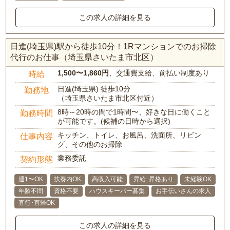
この求人の詳細を見る
日進(埼玉県)駅から徒歩10分！1Rマンションでのお掃除
代行のお仕事（埼玉県さいたま市北区）
1,500〜1,860円
、交通費支給、前払い制度あり
時給
日進(埼玉県) 徒歩10分
勤務地
（埼玉県さいたま市北区付近）
8時～20時の間で1時間〜、好きな日に働くこと
勤務時間
が可能です。(候補の日時から選択)
キッチン、トイレ、お風呂、洗面所、リビン
仕事内容
グ、その他のお掃除
業務委託
契約形態
週1〜OK
扶養内OK
高収入可能
昇給･昇格あり
未経験OK
年齢不問
資格不要
ハウスキーパー募集
お手伝いさんの求人
直行･直帰OK
この求人の詳細を見る