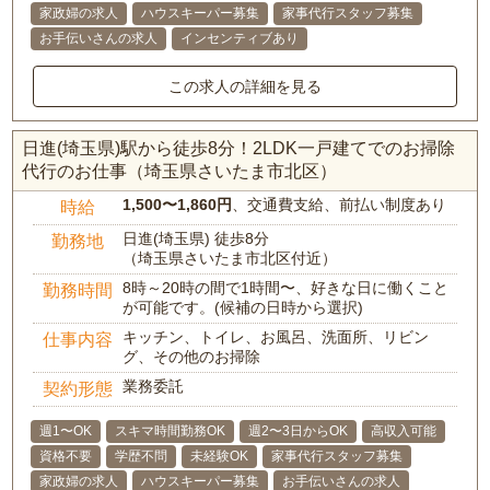
家政婦の求人
ハウスキーパー募集
家事代行スタッフ募集
お手伝いさんの求人
インセンティブあり
この求人の詳細を見る
日進(埼玉県)駅から徒歩8分！2LDK一戸建てでのお掃除
代行のお仕事（埼玉県さいたま市北区）
1,500〜1,860円
、交通費支給、前払い制度あり
時給
日進(埼玉県) 徒歩8分
勤務地
（埼玉県さいたま市北区付近）
8時～20時の間で1時間〜、好きな日に働くこと
勤務時間
が可能です。(候補の日時から選択)
キッチン、トイレ、お風呂、洗面所、リビン
仕事内容
グ、その他のお掃除
業務委託
契約形態
週1〜OK
スキマ時間勤務OK
週2〜3日からOK
高収入可能
資格不要
学歴不問
未経験OK
家事代行スタッフ募集
家政婦の求人
ハウスキーパー募集
お手伝いさんの求人