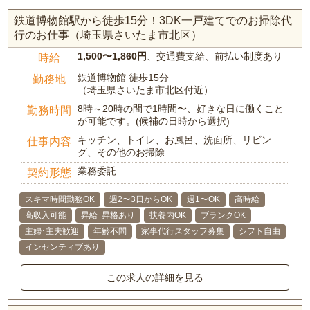
鉄道博物館駅から徒歩15分！3DK一戸建てでのお掃除代
行のお仕事（埼玉県さいたま市北区）
1,500〜1,860円
、交通費支給、前払い制度あり
時給
鉄道博物館 徒歩15分
勤務地
（埼玉県さいたま市北区付近）
8時～20時の間で1時間〜、好きな日に働くこと
勤務時間
が可能です。(候補の日時から選択)
キッチン、トイレ、お風呂、洗面所、リビン
仕事内容
グ、その他のお掃除
業務委託
契約形態
スキマ時間勤務OK
週2〜3日からOK
週1〜OK
高時給
高収入可能
昇給･昇格あり
扶養内OK
ブランクOK
主婦･主夫歓迎
年齢不問
家事代行スタッフ募集
シフト自由
インセンティブあり
この求人の詳細を見る