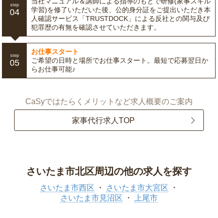
当社マニュアル＆講師による指導のもとで研修(家事スキル
step
学習)を修了いただいた後、公的身分証をご提出いただき本
04
人確認サービス「TRUSTDOCK」による反社との関与及び
犯罪歴の有無を確認させていただきます。
お仕事スタート
step
ご希望の日時と場所でお仕事スタート。最短で応募翌日か
05
らお仕事可能♪
CaSyではたらくメリットなど求人概要のご案内
家事代行求人TOP
さいたま市北区周辺の他の求人を探す
さいたま市西区
さいたま市大宮区
さいたま市見沼区
上尾市