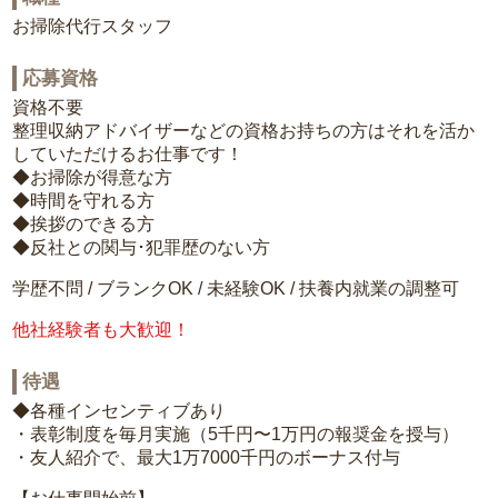
お掃除代行スタッフ
応募資格
資格不要
整理収納アドバイザーなどの資格お持ちの方はそれを活か
していただけるお仕事です！
◆お掃除が得意な方
◆時間を守れる方
◆挨拶のできる方
◆反社との関与･犯罪歴のない方
学歴不問 / ブランクOK / 未経験OK / 扶養内就業の調整可
他社経験者も大歓迎！
待遇
◆各種インセンティブあり
・表彰制度を毎月実施（5千円〜1万円の報奨金を授与）
・友人紹介で、最大1万7000千円のボーナス付与