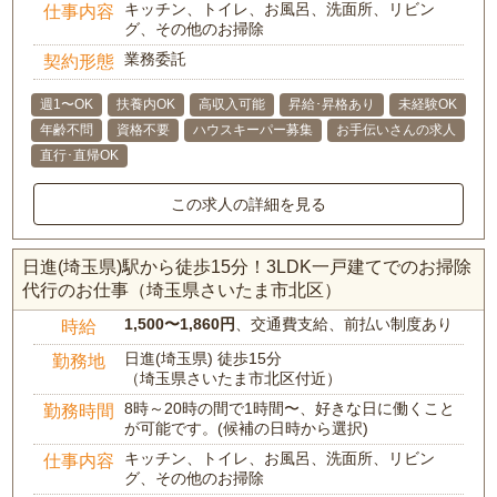
キッチン、トイレ、お風呂、洗面所、リビン
仕事内容
グ、その他のお掃除
業務委託
契約形態
週1〜OK
扶養内OK
高収入可能
昇給･昇格あり
未経験OK
年齢不問
資格不要
ハウスキーパー募集
お手伝いさんの求人
直行･直帰OK
この求人の詳細を見る
日進(埼玉県)駅から徒歩15分！3LDK一戸建てでのお掃除
代行のお仕事（埼玉県さいたま市北区）
1,500〜1,860円
、交通費支給、前払い制度あり
時給
日進(埼玉県) 徒歩15分
勤務地
（埼玉県さいたま市北区付近）
8時～20時の間で1時間〜、好きな日に働くこと
勤務時間
が可能です。(候補の日時から選択)
キッチン、トイレ、お風呂、洗面所、リビン
仕事内容
グ、その他のお掃除