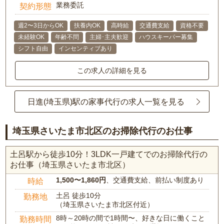
業務委託
契約形態
週2〜3日からOK
扶養内OK
高時給
交通費支給
資格不要
未経験OK
年齢不問
主婦･主夫歓迎
ハウスキーパー募集
シフト自由
インセンティブあり
この求人の詳細を見る
日進(埼玉県)駅の家事代行の求人一覧を見る
埼玉県さいたま市北区のお掃除代行のお仕事
土呂駅から徒歩10分！3LDK一戸建てでのお掃除代行の
お仕事（埼玉県さいたま市北区）
1,500〜1,860円
、交通費支給、前払い制度あり
時給
土呂 徒歩10分
勤務地
（埼玉県さいたま市北区付近）
8時～20時の間で1時間〜、好きな日に働くこと
勤務時間