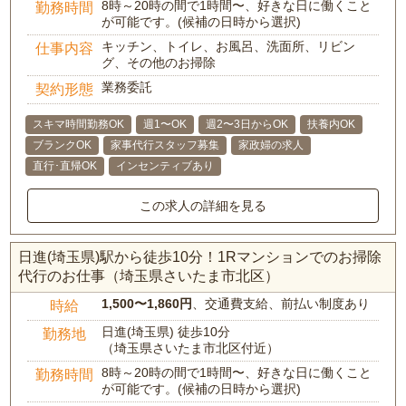
8時～20時の間で1時間〜、好きな日に働くこと
勤務時間
が可能です。(候補の日時から選択)
キッチン、トイレ、お風呂、洗面所、リビン
仕事内容
グ、その他のお掃除
業務委託
契約形態
スキマ時間勤務OK
週1〜OK
週2〜3日からOK
扶養内OK
ブランクOK
家事代行スタッフ募集
家政婦の求人
直行･直帰OK
インセンティブあり
この求人の詳細を見る
日進(埼玉県)駅から徒歩10分！1Rマンションでのお掃除
代行のお仕事（埼玉県さいたま市北区）
1,500〜1,860円
、交通費支給、前払い制度あり
時給
日進(埼玉県) 徒歩10分
勤務地
（埼玉県さいたま市北区付近）
8時～20時の間で1時間〜、好きな日に働くこと
勤務時間
が可能です。(候補の日時から選択)