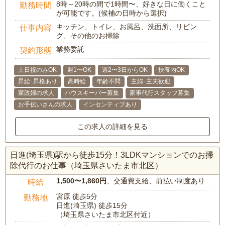
8時～20時の間で1時間〜、好きな日に働くこと
勤務時間
が可能です。(候補の日時から選択)
キッチン、トイレ、お風呂、洗面所、リビン
仕事内容
グ、その他のお掃除
業務委託
契約形態
土日祝のみOK
週1〜OK
週2〜3日からOK
扶養内OK
昇給･昇格あり
高時給
年齢不問
主婦･主夫歓迎
家政婦の求人
ハウスキーパー募集
家事代行スタッフ募集
お手伝いさんの求人
インセンティブあり
この求人の詳細を見る
日進(埼玉県)駅から徒歩15分！3LDKマンションでのお掃
除代行のお仕事（埼玉県さいたま市北区）
1,500〜1,860円
、交通費支給、前払い制度あり
時給
宮原 徒歩5分
勤務地
日進(埼玉県) 徒歩15分
（埼玉県さいたま市北区付近）