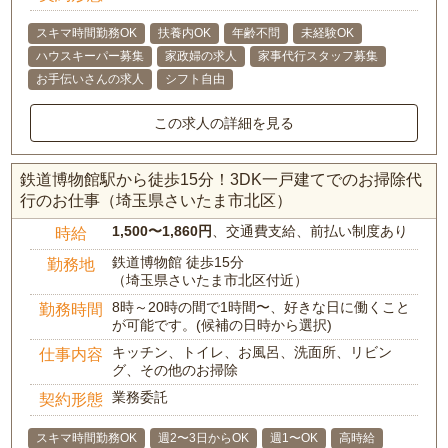
スキマ時間勤務OK
扶養内OK
年齢不問
未経験OK
ハウスキーパー募集
家政婦の求人
家事代行スタッフ募集
お手伝いさんの求人
シフト自由
この求人の詳細を見る
鉄道博物館駅から徒歩15分！3DK一戸建てでのお掃除代
行のお仕事（埼玉県さいたま市北区）
1,500〜1,860円
、交通費支給、前払い制度あり
時給
鉄道博物館 徒歩15分
勤務地
（埼玉県さいたま市北区付近）
8時～20時の間で1時間〜、好きな日に働くこと
勤務時間
が可能です。(候補の日時から選択)
キッチン、トイレ、お風呂、洗面所、リビン
仕事内容
グ、その他のお掃除
業務委託
契約形態
スキマ時間勤務OK
週2〜3日からOK
週1〜OK
高時給