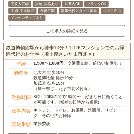
高収入可能
昇給･昇格あり
扶養内OK
ブランクOK
主婦･主夫歓迎
年齢不問
家事代行スタッフ募集
シフト自由
インセンティブあり
この求人の詳細を見る
鉄道博物館駅から徒歩10分！1LDKマンションでのお掃
除代行のお仕事（埼玉県さいたま市北区）
1,500〜1,860円
、交通費支給、前払い制度あり
時給
北大宮 徒歩10分
勤務地
鉄道博物館 徒歩10分
加茂宮 徒歩15分
（埼玉県さいたま市北区付近）
8時～20時の間で1時間〜、好きな日に働くこと
勤務時間
が可能です。(候補の日時から選択)
キッチン、トイレ、お風呂、洗面所、リビン
仕事内容
グ、その他のお掃除
業務委託
契約形態