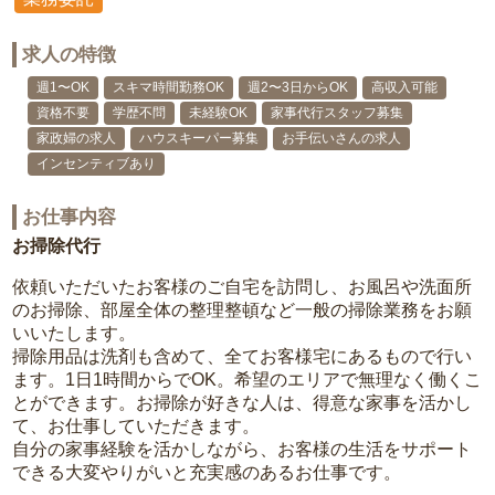
求人の特徴
週1〜OK
スキマ時間勤務OK
週2〜3日からOK
高収入可能
資格不要
学歴不問
未経験OK
家事代行スタッフ募集
家政婦の求人
ハウスキーパー募集
お手伝いさんの求人
インセンティブあり
お仕事内容
お掃除代行
依頼いただいたお客様のご自宅を訪問し、お風呂や洗面所
のお掃除、部屋全体の整理整頓など一般の掃除業務をお願
いいたします。
掃除用品は洗剤も含めて、全てお客様宅にあるもので行い
ます。1日1時間からでOK。希望のエリアで無理なく働くこ
とができます。お掃除が好きな人は、得意な家事を活かし
て、お仕事していただきます。
自分の家事経験を活かしながら、お客様の生活をサポート
できる大変やりがいと充実感のあるお仕事です。