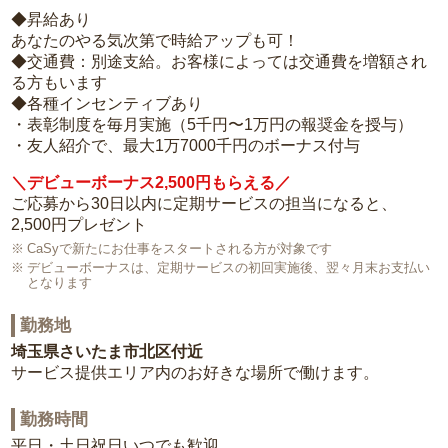
◆昇給あり
あなたのやる気次第で時給アップも可！
◆交通費：別途支給。お客様によっては交通費を増額され
る方もいます
◆各種インセンティブあり
・表彰制度を毎月実施（5千円〜1万円の報奨金を授与）
・友人紹介で、最大1万7000千円のボーナス付与
＼デビューボーナス2,500円もらえる／
ご応募から30日以内に定期サービスの担当になると、
2,500円プレゼント
CaSyで新たにお仕事をスタートされる方が対象です
デビューボーナスは、定期サービスの初回実施後、翌々月末お支払い
となります
勤務地
埼玉県さいたま市北区付近
サービス提供エリア内のお好きな場所で働けます。
勤務時間
平日・土日祝日いつでも歓迎