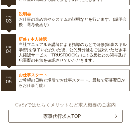
説明会
step
お仕事の進め方やシステムの説明などを行います。(説明会
03
後、選考会あり)
研修 / 本人確認
当社マニュアル＆講師による指導のもとで研修(家事スキル
step
学習)を修了いただいた後、公的身分証をご提出いただき本
04
人確認サービス「TRUSTDOCK」による反社との関与及び
犯罪歴の有無を確認させていただきます。
お仕事スタート
step
ご希望の日時と場所でお仕事スタート。最短で応募翌日か
05
らお仕事可能♪
CaSyではたらくメリットなど求人概要のご案内
家事代行求人TOP