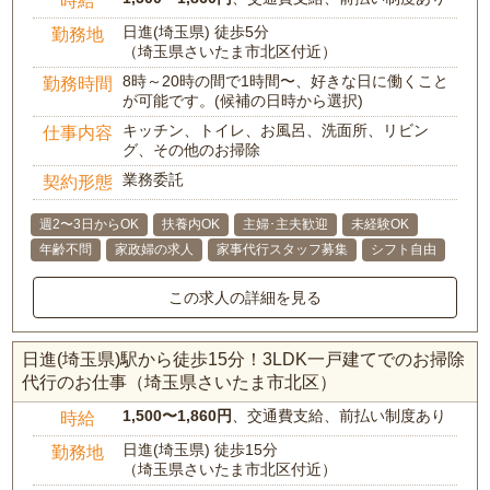
時給
日進(埼玉県) 徒歩5分
勤務地
（埼玉県さいたま市北区付近）
8時～20時の間で1時間〜、好きな日に働くこと
勤務時間
が可能です。(候補の日時から選択)
キッチン、トイレ、お風呂、洗面所、リビン
仕事内容
グ、その他のお掃除
業務委託
契約形態
週2〜3日からOK
扶養内OK
主婦･主夫歓迎
未経験OK
年齢不問
家政婦の求人
家事代行スタッフ募集
シフト自由
この求人の詳細を見る
日進(埼玉県)駅から徒歩15分！3LDK一戸建てでのお掃除
代行のお仕事（埼玉県さいたま市北区）
1,500〜1,860円
、交通費支給、前払い制度あり
時給
日進(埼玉県) 徒歩15分
勤務地
（埼玉県さいたま市北区付近）