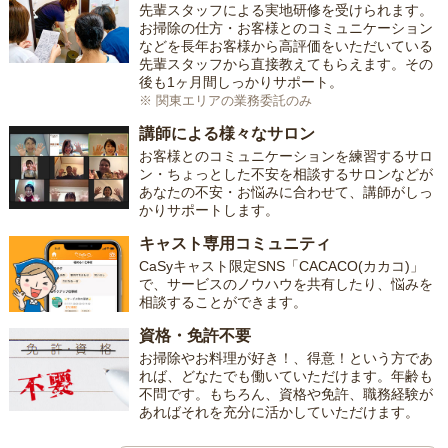
先輩スタッフによる実地研修を受けられます。
お掃除の仕方・お客様とのコミュニケーション
などを長年お客様から高評価をいただいている
先輩スタッフから直接教えてもらえます。その
後も1ヶ月間しっかりサポート。
※ 関東エリアの業務委託のみ
講師による様々なサロン
お客様とのコミュニケーションを練習するサロ
ン・ちょっとした不安を相談するサロンなどが
あなたの不安・お悩みに合わせて、講師がしっ
かりサポートします。
キャスト専用コミュニティ
CaSyキャスト限定SNS「CACACO(カカコ)」
で、サービスのノウハウを共有したり、悩みを
相談することができます。
資格・免許不要
お掃除やお料理が好き！、得意！という方であ
れば、どなたでも働いていただけます。年齢も
不問です。もちろん、資格や免許、職務経験が
あればそれを充分に活かしていただけます。