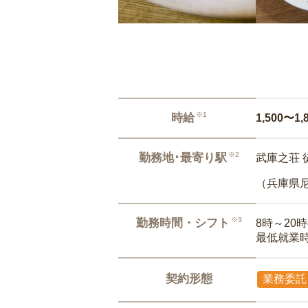
※1
時給
1,500〜1,
※2
勤務地･最寄り駅
武庫之荘 
（兵庫県
※3
勤務時間・シフト
8時～20
最低就業
契約形態
業務委託