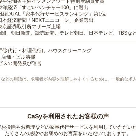
 厚生労働省主催イクメンアワード特別奨励賞受賞
 東洋経済「すごいベンチャー100」に選出
 日経DUAL「家事代行サービスランキング」第1位
 日本経済新聞「NEXTユニコーン」企業選出
 東京証券取引所マザーズ上場
新聞、朝日新聞、読売新聞、テレビ朝日、日本テレビ、TBSな
掃除代行・料理代行)、ハウスクリーニング
・店舗・ビル清掃
ービスの開発及び運営
地」などの用語は、求職者が内容を理解しやすくするために、一般的な求
CaSyを利用されたお客様の声
yでお掃除やお料理などの家事代行サービスを利用していただい
たくさんの感謝やお褒めのお言葉をいただいております。