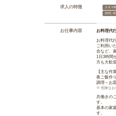
求人の特徴
スキマ
30代･
お仕事内容
お料理代
お料理代
ご利用い
合など、
1日3時
方も大歓
【主な作
夜ご飯作
調理～お
危険なお
共働きの
す。
基本の家
す。