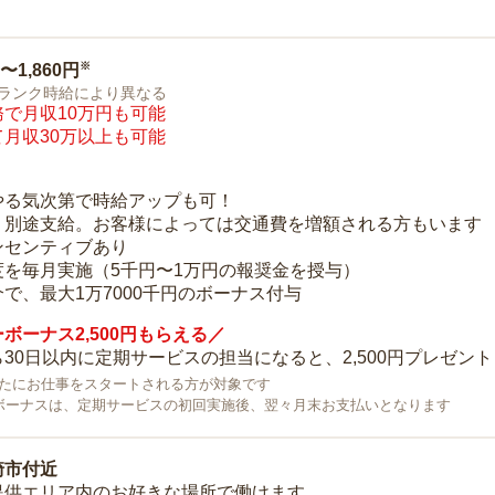
※
0〜1,860円
ランク時給により異なる
で月収10万円も可能
月収30万以上も可能
り
やる気次第で時給アップも可！
：別途支給。お客様によっては交通費を増額される方もいます
ンセンティブあり
度を毎月実施（5千円〜1万円の報奨金を授与）
で、最大1万7000千円のボーナス付与
ボーナス2,500円もらえる／
30日以内に定期サービスの担当になると、2,500円プレゼント
で新たにお仕事をスタートされる方が対象です
ボーナスは、定期サービスの初回実施後、翌々月末お支払いとなります
崎市付近
提供エリア内のお好きな場所で働けます。