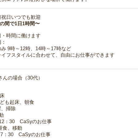
日祝日いつでも歓迎
時の間で1日1時間〜
日・時間に働けます
例：
み 9時～12時、14時～17時など
ライフスタイルに合わせて、自由にお仕事ができます
さんの場合（30代）
起床
子ども起床、朝食
洗濯、掃除
移動
～12：30 CaSyのお仕事
 昼食、移動
17：30 CaSyのお仕事