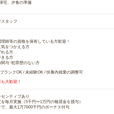
 帰宅、夕食の準備
行スタッフ
調理師等の資格を保有している方歓迎！
に気をつかえる方
守れる方
できる方
の関与･犯罪歴のない方
 ブランクOK / 未経験OK / 扶養内就業の調整可
者も大歓迎！
ンセンティブあり
度を毎月実施（5千円〜1万円の報奨金を授与）
で、最大1万7000千円のボーナス付与