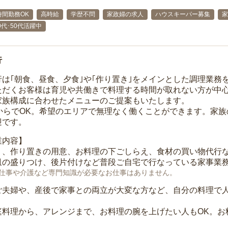
時間勤務OK
高時給
学歴不問
家政婦の求人
ハウスキーパー募集
家
40代･50代活躍中
行
行は｢朝食、昼食、夕食｣や｢作り置き｣をメインとした調理業務
ただくお客様は育児や共働きで料理する時間が取れない方が中
家族構成に合わせたメニューのご提案もいたします。
間からでOK。希望のエリアで無理なく働くことができます。家
迎です。
業内容】
り、作り置きの用意、お料理の下ごしらえ、食材の買い物代行
皿の盛りつけ、後片付けなど普段ご自宅で行なっている家事業
仕事や介護など専門知識が必要なお仕事はありません。
ご夫婦や、産後で家事との両立が大変な方など、自分の料理で
庭料理から、アレンジまで、お料理の腕を上げたい人もOK。お