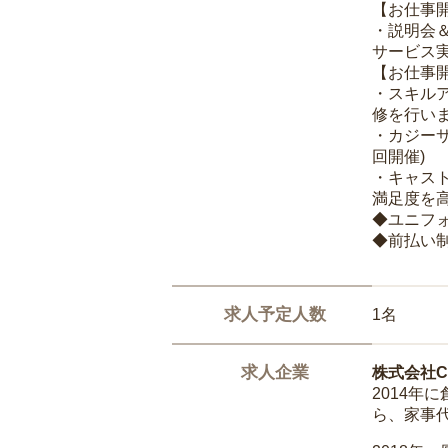
【お仕事
・説明会
サービス
【お仕事
・スキル
修を行いま
・カジー
回開催)
・キャス
満足度を高
◆ユニフ
◆前払い
求人予定人数
1名
求人企業
株式会社Ca
2014
ら、家事