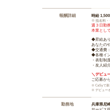
報酬詳細
時給
1,50
指名料・
週３日勤務
本業として
◆昇給あ
あなたの
◆交通費
◆各種イ
・表彰制
・友人紹介
＼デビュー
ご応募から
CaSy
デビュー
勤務地
兵庫県尼
サービス