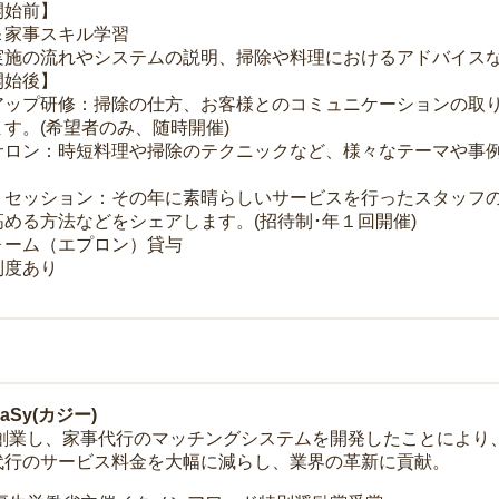
開始前】
＆家事スキル学習
実施の流れやシステムの説明、掃除や料理におけるアドバイス
開始後】
アップ研修：掃除の仕方、お客様とのコミュニケーションの取
す。(希望者のみ、随時開催)
サロン：時短料理や掃除のテクニックなど、様々なテーマや事例
トセッション：その年に素晴らしいサービスを行ったスタッフ
める方法などをシェアします。(招待制･年１回開催)
ォーム（エプロン）貸与
制度あり
Sy(カジー)
年に創業し、家事代行のマッチングシステムを開発したことによ
代行のサービス料金を大幅に減らし、業界の革新に貢献。