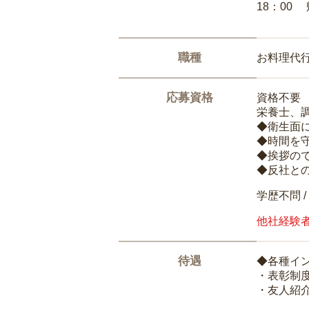
18：00
職種
お料理代
応募資格
資格不要
栄養士、
◆衛生面
◆時間を
◆挨拶の
◆反社と
学歴不問 /
他社経験
待遇
◆各種イ
・表彰制
・友人紹介