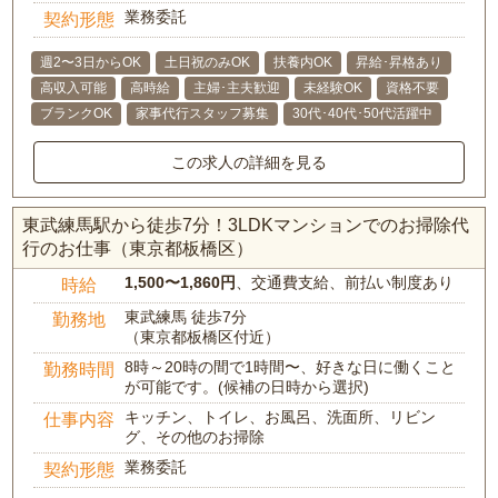
業務委託
契約形態
週2〜3日からOK
土日祝のみOK
扶養内OK
昇給･昇格あり
高収入可能
高時給
主婦･主夫歓迎
未経験OK
資格不要
ブランクOK
家事代行スタッフ募集
30代･40代･50代活躍中
この求人の詳細を見る
東武練馬駅から徒歩7分！3LDKマンションでのお掃除代
行のお仕事（東京都板橋区）
1,500〜1,860円
、交通費支給、前払い制度あり
時給
東武練馬 徒歩7分
勤務地
（東京都板橋区付近）
8時～20時の間で1時間〜、好きな日に働くこと
勤務時間
が可能です。(候補の日時から選択)
キッチン、トイレ、お風呂、洗面所、リビン
仕事内容
グ、その他のお掃除
業務委託
契約形態