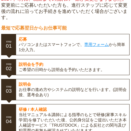
変更前にご応募いただいた方も、進行ステップに応じて変更
後の流れに沿ってお手続きを進めていただく場合がございま
す。
最短で応募翌日からお仕事可能
応募
step
パソコンまたはスマートフォンで、
専用フォーム
から簡単
01
1分入力。
説明会を予約
step
02
ご希望の日時から説明会を予約いただきます。
説明会
step
お仕事の進め方やシステムの説明などを行います。(説明会
03
後、選考会あり)
研修 / 本人確認
当社マニュアル＆講師による指導のもとで研修(家事スキル
step
学習)を修了いただいた後、公的身分証をご提出いただき本
04
人確認サービス「TRUSTDOCK」による反社との関与及び
犯罪歴の有無を確認させていただきます。