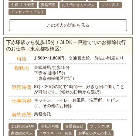
主婦･主夫歓迎
資格不要
お手伝いさんの求人
シフト自由
インセンティブあり
この求人の詳細を見る
下赤塚駅から徒歩15分！3LDK一戸建てでのお掃除代行
のお仕事（東京都板橋区）
1,500〜1,860円
、交通費支給、前払い制度あり
時給
東武練馬 徒歩15分
勤務地
下赤塚 徒歩15分
（東京都板橋区付近）
8時～20時の間で1時間〜、好きな日に働くこと
勤務時間
が可能です。(候補の日時から選択)
キッチン、トイレ、お風呂、洗面所、リビン
仕事内容
グ、その他のお掃除
業務委託
契約形態
土日祝のみOK
高収入可能
交通費支給
ブランクOK
家政婦の求人
ハウスキーパー募集
お手伝いさんの求人