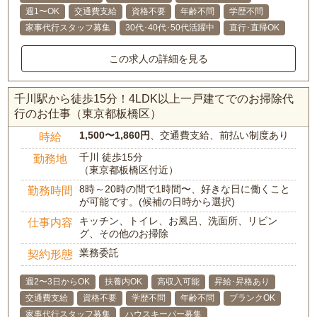
週1〜OK
交通費支給
資格不要
年齢不問
学歴不問
家事代行スタッフ募集
30代･40代･50代活躍中
直行･直帰OK
この求人の詳細を見る
千川駅から徒歩15分！4LDK以上一戸建てでのお掃除代
行のお仕事（東京都板橋区）
1,500〜1,860円
、交通費支給、前払い制度あり
時給
千川 徒歩15分
勤務地
（東京都板橋区付近）
8時～20時の間で1時間〜、好きな日に働くこと
勤務時間
が可能です。(候補の日時から選択)
キッチン、トイレ、お風呂、洗面所、リビン
仕事内容
グ、その他のお掃除
業務委託
契約形態
週2〜3日からOK
扶養内OK
高収入可能
昇給･昇格あり
交通費支給
資格不要
学歴不問
年齢不問
ブランクOK
家事代行スタッフ募集
ハウスキーパー募集