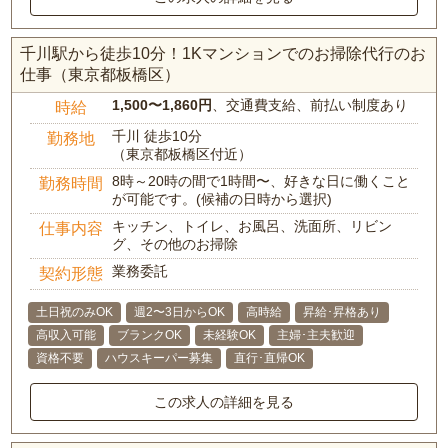
千川駅から徒歩10分！1Kマンションでのお掃除代行のお
仕事（東京都板橋区）
1,500〜1,860円
、交通費支給、前払い制度あり
時給
千川 徒歩10分
勤務地
（東京都板橋区付近）
8時～20時の間で1時間〜、好きな日に働くこと
勤務時間
が可能です。(候補の日時から選択)
キッチン、トイレ、お風呂、洗面所、リビン
仕事内容
グ、その他のお掃除
業務委託
契約形態
土日祝のみOK
週2〜3日からOK
高時給
昇給･昇格あり
高収入可能
ブランクOK
未経験OK
主婦･主夫歓迎
資格不要
ハウスキーパー募集
直行･直帰OK
この求人の詳細を見る