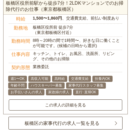
板橋区役所前駅から徒歩7分！2LDKマンションでのお掃
除代行のお仕事（東京都板橋区）
1,500〜1,860円
、交通費支給、前払い制度あり
時給
板橋区役所前 徒歩7分
勤務地
（東京都板橋区付近）
8時～20時の間で1時間〜、好きな日に働くこと
勤務時間
が可能です。(候補の日時から選択)
キッチン、トイレ、お風呂、洗面所、リビン
仕事内容
グ、その他のお掃除
業務委託
契約形態
週1〜OK
高収入可能
高時給
交通費支給
扶養内OK
年齢不問
ハウスキーパー募集
家事代行スタッフ募集
お手伝いさんの求人
家政婦の求人
直行･直帰OK
この求人の詳細を見る
板橋区の家事代行の求人一覧を見る