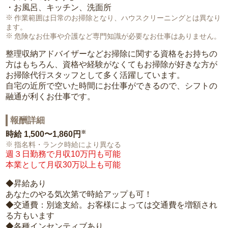
・お風呂、キッチン、洗面所
作業範囲は日常のお掃除となり、ハウスクリーニングとは異なり
ます。
危険なお仕事や介護など専門知識が必要なお仕事はありません。
整理収納アドバイザーなどお掃除に関する資格をお持ちの
方はもちろん、資格や経験がなくてもお掃除が好きな方が
お掃除代行スタッフとして多く活躍しています。
自宅の近所で空いた時間にお仕事ができるので、シフトの
融通が利くお仕事です。
報酬詳細
※
時給
1,500〜1,860円
指名料・ランク時給により異なる
週３日勤務で月収10万円も可能
本業として月収30万以上も可能
◆昇給あり
あなたのやる気次第で時給アップも可！
◆交通費：別途支給。お客様によっては交通費を増額され
る方もいます
◆各種インセンティブあり