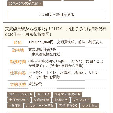
30代･40代･50代活躍中
この求人の詳細を見る
東武練馬駅から徒歩7分！1LDK一戸建てでのお掃除代行
のお仕事（東京都板橋区）
1,500〜1,860円
、交通費支給、前払い制度あり
時給
東武練馬 徒歩7分
勤務地
（東京都板橋区付近）
8時～20時の間で1時間〜、好きな日に働くこと
勤務時間
が可能です。(候補の日時から選択)
キッチン、トイレ、お風呂、洗面所、リビン
仕事内容
グ、その他のお掃除
業務委託
契約形態
週2〜3日からOK
週1〜OK
スキマ時間勤務OK
土日祝のみOK
交通費支給
未経験OK
ブランクOK
年齢不問
ハウスキーパー募集
直行･直帰OK
シフト自由