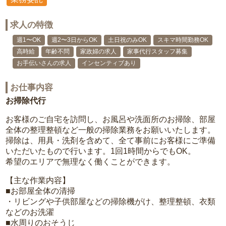
求人の特徴
週1〜OK
週2〜3日からOK
土日祝のみOK
スキマ時間勤務OK
高時給
年齢不問
家政婦の求人
家事代行スタッフ募集
お手伝いさんの求人
インセンティブあり
お仕事内容
お掃除代行
お客様のご自宅を訪問し、お風呂や洗面所のお掃除、部屋
全体の整理整頓など一般の掃除業務をお願いいたします。
掃除は、用具・洗剤を含めて、全て事前にお客様にご準備
いただいたもので行います。1回1時間からでもOK。
希望のエリアで無理なく働くことができます。
【主な作業内容】
■お部屋全体の清掃
・リビングや子供部屋などの掃除機がけ、整理整頓、衣類
などのお洗濯
■水周りのおそうじ