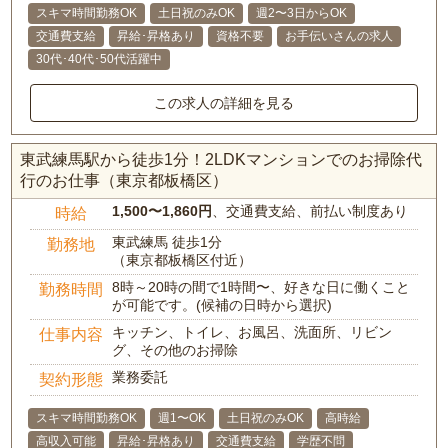
スキマ時間勤務OK
土日祝のみOK
週2〜3日からOK
交通費支給
昇給･昇格あり
資格不要
お手伝いさんの求人
30代･40代･50代活躍中
この求人の詳細を見る
東武練馬駅から徒歩1分！2LDKマンションでのお掃除代
行のお仕事（東京都板橋区）
1,500〜1,860円
、交通費支給、前払い制度あり
時給
東武練馬 徒歩1分
勤務地
（東京都板橋区付近）
8時～20時の間で1時間〜、好きな日に働くこと
勤務時間
が可能です。(候補の日時から選択)
キッチン、トイレ、お風呂、洗面所、リビン
仕事内容
グ、その他のお掃除
業務委託
契約形態
スキマ時間勤務OK
週1〜OK
土日祝のみOK
高時給
高収入可能
昇給･昇格あり
交通費支給
学歴不問