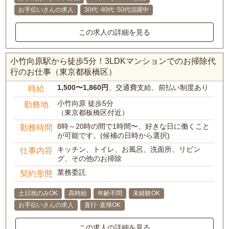
お手伝いさんの求人
30代･40代･50代活躍中
この求人の詳細を見る
小竹向原駅から徒歩5分！3LDKマンションでのお掃除代
行のお仕事（東京都板橋区）
1,500〜1,860円
、交通費支給、前払い制度あり
時給
小竹向原 徒歩5分
勤務地
（東京都板橋区付近）
8時～20時の間で1時間〜、好きな日に働くこと
勤務時間
が可能です。(候補の日時から選択)
キッチン、トイレ、お風呂、洗面所、リビン
仕事内容
グ、その他のお掃除
業務委託
契約形態
土日祝のみOK
高時給
年齢不問
未経験OK
お手伝いさんの求人
直行･直帰OK
この求人の詳細を見る