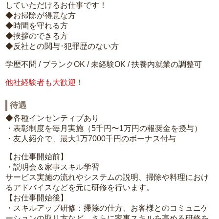
していただけるお仕事です！
◆お掃除が得意な方
◆時間を守れる方
◆挨拶のできる方
◆反社との関与･犯罪歴のない方
学歴不問 / ブランクOK / 未経験OK / 扶養内就業の調整可
他社経験者も大歓迎！
待遇
◆各種インセンティブあり
・表彰制度を毎月実施（5千円〜1万円の報奨金を授与）
・友人紹介で、最大1万7000千円のボーナス付与
【お仕事開始前】
・説明会＆家事スキル学習
サービス実施の流れやシステムの説明、掃除や料理におけ
るアドバイスなどを元に研修を行います。
【お仕事開始後】
・スキルアップ研修：掃除の仕方、お客様とのコミュニケ
ーションの取り方など、さらに家事スキルを高める研修を