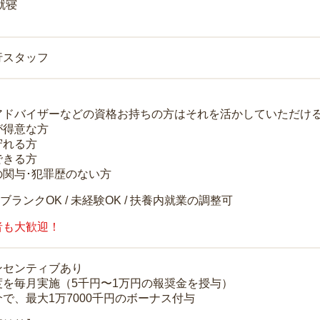
就寝
行スタッフ
アドバイザーなどの資格お持ちの方はそれを活かしていただけ
が得意な方
守れる方
できる方
の関与･犯罪歴のない方
 ブランクOK / 未経験OK / 扶養内就業の調整可
者も大歓迎！
ンセンティブあり
度を毎月実施（5千円〜1万円の報奨金を授与）
で、最大1万7000千円のボーナス付与