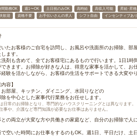
時間勤務OK
週1〜OK
土日祝のみOK
高時給
高収入可能
昇給･昇
主夫歓迎
資格不要
お手伝いさんの求人
シフト自由
インセンティブあ
行
だいたお客様のご自宅を訪問し、お風呂や洗面所のお掃除、部
たします。
は洗剤も含めて、全てお客様宅にあるもので行います。1日1時
ができます。お掃除が好きな人は、得意な家事を活かして、お
事経験を活かしながら、お客様の生活をサポートできる大変や
業内容】
、お部屋、キッチン、ダイニング、水回りなどの
掃除を中心とした家事代行業務をお任せします。
は日常のお掃除となり、専門的なハウスクリーニングとは異なります。
仕事や、介護など専門知識が必要なお仕事はありません。
事との両立が大変な方や共働きの家庭など、自分のお掃除で人
所で空いた時間にお仕事をするのもOK。週1日、平日だけ、土