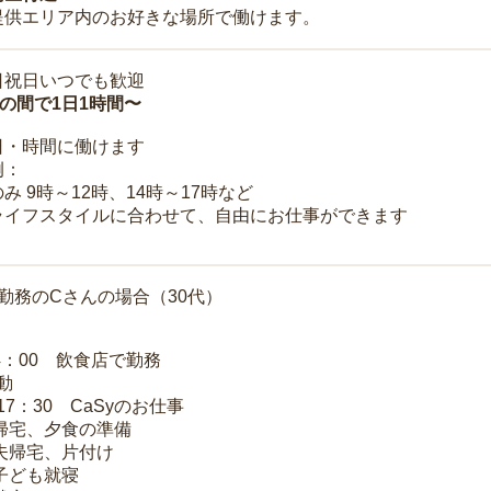
提供エリア内のお好きな場所で働けます。
日祝日いつでも歓迎
時の間で1日1時間〜
日・時間に働けます
例：
み 9時～12時、14時～17時など
ライフスタイルに合わせて、自由にお仕事ができます
勤務のCさんの場合（30代）
14：00 飲食店で勤務
移動
～17：30 CaSyのお仕事
 帰宅、夕食の準備
 夫帰宅、片付け
 子ども就寝