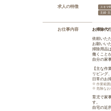
求人の特徴
スキマ
主婦･
お仕事内容
お掃除代
依頼いた
お願いい
掃除用品
働くこと
自分の家
【主な作
リビング
日常のお
作業範囲
危険なお
育児で家
す。
自宅の近