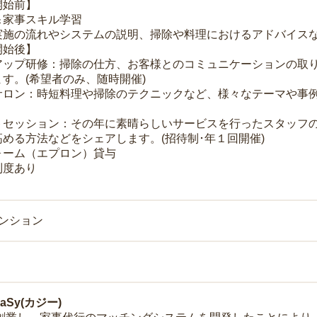
開始前】
＆家事スキル学習
実施の流れやシステムの説明、掃除や料理におけるアドバイス
開始後】
アップ研修：掃除の仕方、お客様とのコミュニケーションの取
す。(希望者のみ、随時開催)
サロン：時短料理や掃除のテクニックなど、様々なテーマや事例
トセッション：その年に素晴らしいサービスを行ったスタッフ
める方法などをシェアします。(招待制･年１回開催)
ォーム（エプロン）貸与
制度あり
マンション
Sy(カジー)