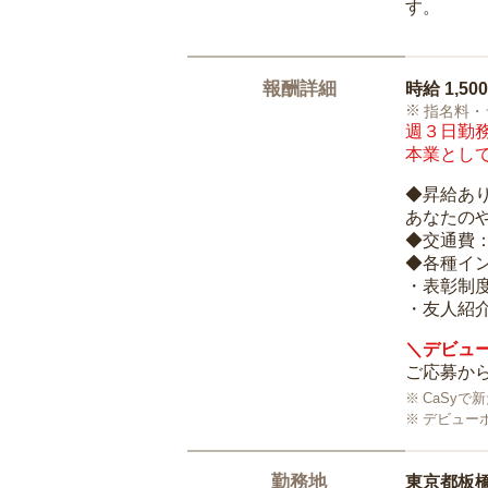
す。
報酬詳細
時給
1,50
指名料・
週３日勤務
本業として
◆昇給あ
あなたの
◆交通費
◆各種イ
・表彰制
・友人紹介
＼デビュー
ご応募から
CaSy
デビュー
勤務地
東京都板