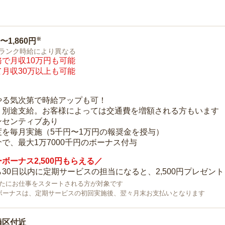
※
0〜1,860円
ランク時給により異なる
で月収10万円も可能
月収30万以上も可能
り
やる気次第で時給アップも可！
：別途支給。お客様によっては交通費を増額される方もいます
ンセンティブあり
度を毎月実施（5千円〜1万円の報奨金を授与）
で、最大1万7000千円のボーナス付与
ボーナス2,500円もらえる／
30日以内に定期サービスの担当になると、2,500円プレゼント
で新たにお仕事をスタートされる方が対象です
ボーナスは、定期サービスの初回実施後、翌々月末お支払いとなります
橋区付近