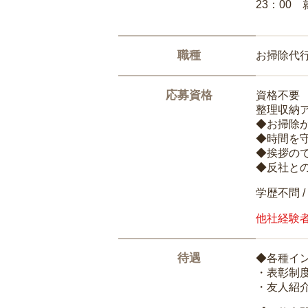
23：00 
職種
お掃除代
応募資格
資格不要
整理収納
◆お掃除
◆時間を
◆挨拶の
◆反社と
学歴不問 /
他社経験
待遇
◆各種イ
・表彰制
・友人紹介