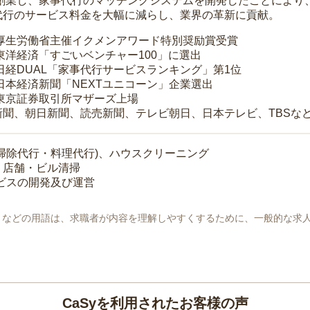
年に創業し、家事代行のマッチングシステムを開発したことによ
代行のサービス料金を大幅に減らし、業界の革新に貢献。
 厚生労働省主催イクメンアワード特別奨励賞受賞
 東洋経済「すごいベンチャー100」に選出
 日経DUAL「家事代行サービスランキング」第1位
 日本経済新聞「NEXTユニコーン」企業選出
 東京証券取引所マザーズ上場
新聞、朝日新聞、読売新聞、テレビ朝日、日本テレビ、TBSな
掃除代行・料理代行)、ハウスクリーニング
・店舗・ビル清掃
ービスの開発及び運営
地」などの用語は、求職者が内容を理解しやすくするために、一般的な求
CaSyを利用されたお客様の声