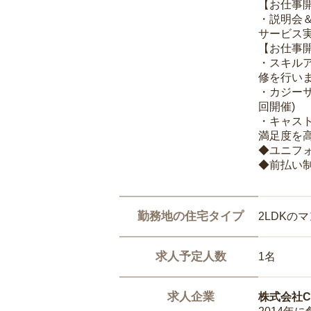
【お仕事
・説明会
サービス
【お仕事
・スキル
修を行いま
・カジー
回開催)
・キャス
満足度を高
◆ユニフ
◆前払い
勤務地の住宅タイプ
2LDKの
求人予定人数
1名
求人企業
株式会社Ca