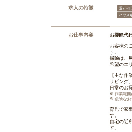
求人の特徴
週2〜3
ハウス
お仕事内容
お掃除代
お客様の
す。
掃除は、
希望のエ
【主な作
リビング
日常のお
作業範囲
危険なお
育児で家
す。
自宅の近
す。