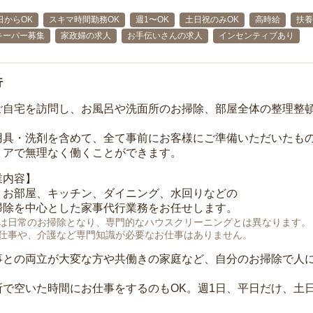
日からOK
スキマ時間勤務OK
週1〜OK
土日祝のみOK
高時給
扶養
キーパー募集
家政婦の求人
お手伝いさんの求人
インセンティブあり
行
ご自宅を訪問し、お風呂や洗面所のお掃除、部屋全体の整理整
用具・洗剤を含めて、全て事前にお客様にご準備いただいたもの
リアで無理なく働くことができます。
業内容】
、お部屋、キッチン、ダイニング、水回りなどの
掃除を中心とした家事代行業務をお任せします。
は日常のお掃除となり、専門的なハウスクリーニングとは異なります。
仕事や、介護など専門知識が必要なお仕事はありません。
事との両立が大変な方や共働きの家庭など、自分のお掃除で人
所で空いた時間にお仕事をするのもOK。週1日、平日だけ、土