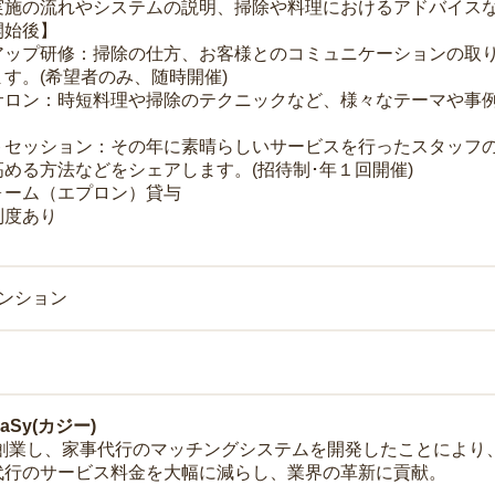
実施の流れやシステムの説明、掃除や料理におけるアドバイス
開始後】
アップ研修：掃除の仕方、お客様とのコミュニケーションの取
す。(希望者のみ、随時開催)
サロン：時短料理や掃除のテクニックなど、様々なテーマや事例
トセッション：その年に素晴らしいサービスを行ったスタッフ
める方法などをシェアします。(招待制･年１回開催)
ォーム（エプロン）貸与
制度あり
マンション
Sy(カジー)
年に創業し、家事代行のマッチングシステムを開発したことによ
代行のサービス料金を大幅に減らし、業界の革新に貢献。