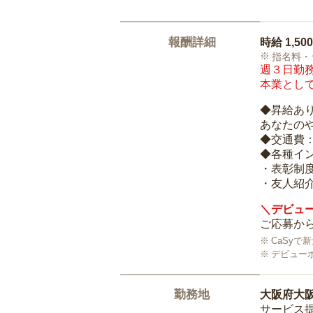
報酬詳細
時給
1,50
指名料・
週３日勤務
本業として
◆昇給あ
あなたの
◆交通費
◆各種イ
・表彰制
・友人紹介
＼デビュー
ご応募から
CaSy
デビュー
勤務地
大阪府大
サービス