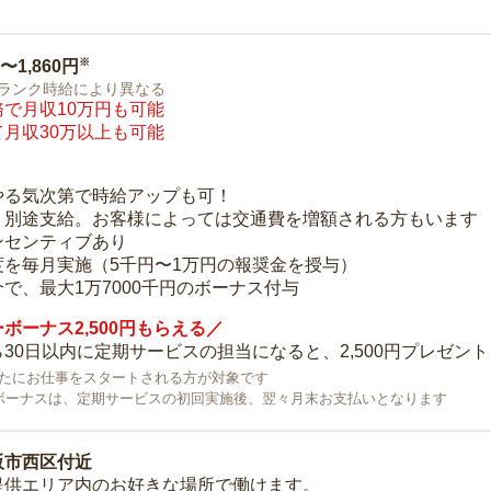
※
0〜1,860円
ランク時給により異なる
で月収10万円も可能
月収30万以上も可能
り
やる気次第で時給アップも可！
：別途支給。お客様によっては交通費を増額される方もいます
ンセンティブあり
度を毎月実施（5千円〜1万円の報奨金を授与）
で、最大1万7000千円のボーナス付与
ボーナス2,500円もらえる／
30日以内に定期サービスの担当になると、2,500円プレゼント
で新たにお仕事をスタートされる方が対象です
ボーナスは、定期サービスの初回実施後、翌々月末お支払いとなります
阪市西区付近
提供エリア内のお好きな場所で働けます。