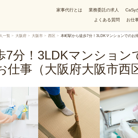
家事代行とは
業務委託の求人
CaS
よくある質問
お仕事
人一覧
大阪府
大阪市
西区
本町駅から徒歩7分！3LDKマンションでの
7分！3LDKマンショ
お仕事（大阪府大阪市西