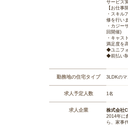
サービス
【お仕事
・スキル
修を行いま
・カジー
回開催)
・キャス
満足度を高
◆ユニフ
◆前払い
勤務地の住宅タイプ
3LDKの
求人予定人数
1名
求人企業
株式会社Ca
2014
ら、家事