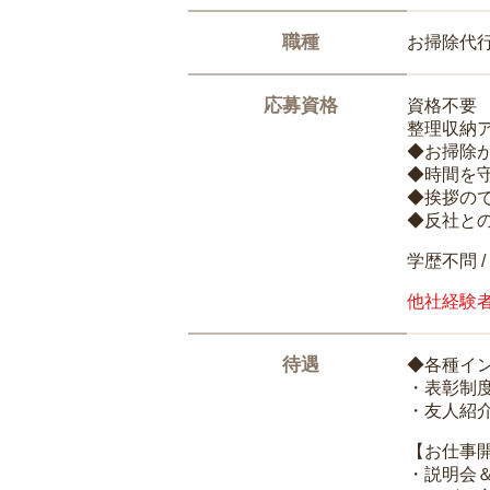
職種
お掃除代
応募資格
資格不要
整理収納
◆お掃除
◆時間を
◆挨拶の
◆反社と
学歴不問 /
他社経験
待遇
◆各種イ
・表彰制
・友人紹介
【お仕事
・説明会