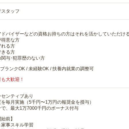
行スタッフ
アドバイザーなどの資格お持ちの方はそれを活かしていただけ
が得意な方
守れる方
できる方
の関与･犯罪歴のない方
 ブランクOK / 未経験OK / 扶養内就業の調整可
者も大歓迎！
ンセンティブあり
度を毎月実施（5千円〜1万円の報奨金を授与）
で、最大1万7000千円のボーナス付与
開始前】
＆家事スキル学習