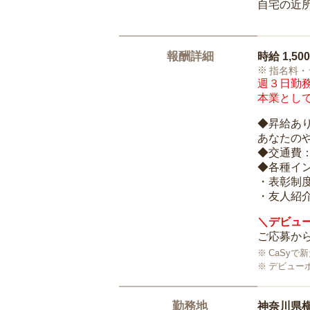
自宅の近
報酬詳細
時給
1,50
指名料・
週３日勤務
本業として
◆昇給あ
あなたの
◆交通費
◆各種イ
・表彰制
・友人紹介
＼デビュー
ご応募から
CaSy
デビュー
勤務地
神奈川県