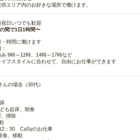
提供エリア内のお好きな場所で働けます。
日祝日いつでも歓迎
時の間で1日1時間〜
日・時間に働けます
例：
み 9時～12時、14時～17時など
ライフスタイルに合わせて、自由にお仕事ができます
さんの場合（30代）
起床
子ども起床、朝食
洗濯、掃除
移動
～12：30 CaSyのお仕事
 昼食、移動