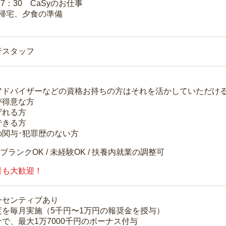
17：30 CaSyのお仕事
 帰宅、夕食の準備
行スタッフ
アドバイザーなどの資格お持ちの方はそれを活かしていただけ
が得意な方
守れる方
できる方
の関与･犯罪歴のない方
 ブランクOK / 未経験OK / 扶養内就業の調整可
者も大歓迎！
ンセンティブあり
度を毎月実施（5千円〜1万円の報奨金を授与）
で、最大1万7000千円のボーナス付与