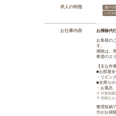
求人の特徴
週2〜3
ハウス
お仕事内容
お掃除代
お客様の
す。
掃除は、
希望のエ
【主な作
■お部屋
・リビン
■水周り
・お風呂
作業範囲
危険なお
整理収納
方がお掃