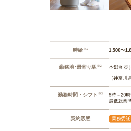
※1
時給
1,500〜1,
※2
勤務地･最寄り駅
本郷台 徒
（神奈川
※3
勤務時間・シフト
8時～20
最低就業
契約形態
業務委託