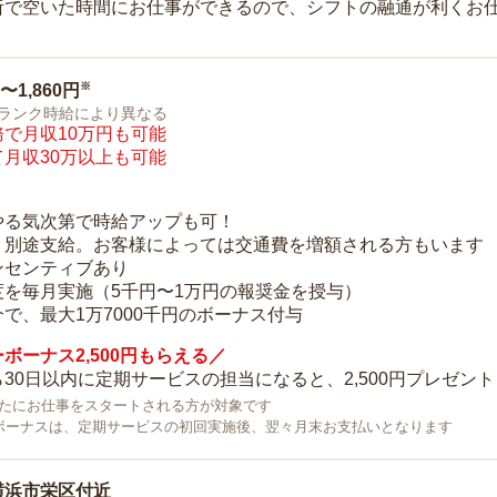
所で空いた時間にお仕事ができるので、シフトの融通が利くお
※
0〜1,860円
ランク時給により異なる
で月収10万円も可能
月収30万以上も可能
り
やる気次第で時給アップも可！
：別途支給。お客様によっては交通費を増額される方もいます
ンセンティブあり
度を毎月実施（5千円〜1万円の報奨金を授与）
で、最大1万7000千円のボーナス付与
ボーナス2,500円もらえる／
30日以内に定期サービスの担当になると、2,500円プレゼント
で新たにお仕事をスタートされる方が対象です
ボーナスは、定期サービスの初回実施後、翌々月末お支払いとなります
横浜市栄区付近