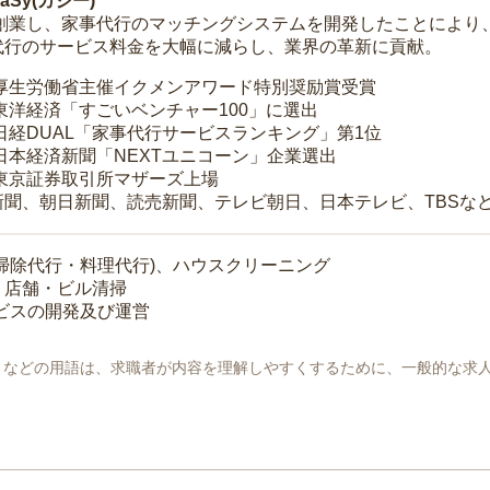
Sy(カジー)
年に創業し、家事代行のマッチングシステムを開発したことによ
代行のサービス料金を大幅に減らし、業界の革新に貢献。
 厚生労働省主催イクメンアワード特別奨励賞受賞
 東洋経済「すごいベンチャー100」に選出
 日経DUAL「家事代行サービスランキング」第1位
 日本経済新聞「NEXTユニコーン」企業選出
 東京証券取引所マザーズ上場
新聞、朝日新聞、読売新聞、テレビ朝日、日本テレビ、TBSな
掃除代行・料理代行)、ハウスクリーニング
・店舗・ビル清掃
ービスの開発及び運営
地」などの用語は、求職者が内容を理解しやすくするために、一般的な求