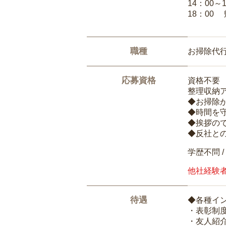
14：00～
18：00
職種
お掃除代
応募資格
資格不要
整理収納
◆お掃除
◆時間を
◆挨拶の
◆反社と
学歴不問 /
他社経験
待遇
◆各種イ
・表彰制
・友人紹介