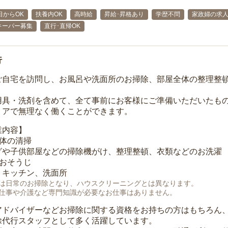
日からOK
扶養内OK
高時給
昇給･昇格あり
学歴不問
家政婦の求
キーパー募集
直行･直帰OK
行
ご自宅を訪問し、お風呂や洗面所のお掃除、部屋全体の整理整
用具・洗剤を含めて、全て事前にお客様にご準備いただいたもの
リアで無理なく働くことができます。
業内容】
全体の清掃
グや子供部屋などの掃除機がけ、整理整頓、衣類などのお洗濯
のおそうじ
、キッチン、洗面所
は日常のお掃除となり、ハウスクリーニングとは異なります。
仕事や介護など専門知識が必要なお仕事はありません。
アドバイザーなどお掃除に関する資格をお持ちの方はもちろん
除代行スタッフとして多く活躍しています。