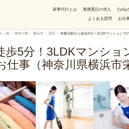
家事代行とは
業務委託の求人
CaS
よくある質問
お仕事
人一覧
神奈川県
横浜市
栄区
本郷台駅から徒歩5分！3LDKマンション
歩5分！3LDKマンシ
お仕事（神奈川県横浜市