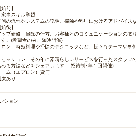
開始前】
＆家事スキル学習
実施の流れやシステムの説明、掃除や料理におけるアドバイス
開始後】
アップ研修：掃除の仕方、お客様とのコミュニケーションの取
す。(希望者のみ、随時開催)
サロン：時短料理や掃除のテクニックなど、様々なテーマや事例
トセッション：その年に素晴らしいサービスを行ったスタッフ
める方法などをシェアします。(招待制･年１回開催)
ォーム（エプロン）貸与
制度あり
マンション