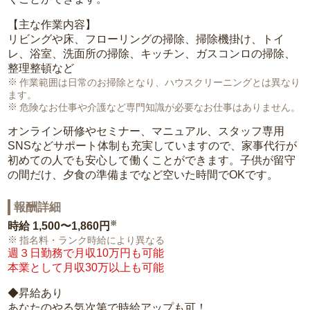
【主な作業内容】
リビングや床、フローリングの掃除、掃除機掛け、トイ
レ、浴室、洗面所の掃除、キッチン、ガスコンロの掃除、
整理整頓など
作業範囲は日常のお掃除となり、ハウスクリーニングとは異なり
ます。
危険なお仕事や介護など専門知識が必要なお仕事はありません。
オンライン研修やセミナー、マニュアル、スタッフ専用
SNSなどサポート体制も充実していますので、家事代行が
初めての人でも安心して働くことができます。子供が留守
の間だけ、夕食の準備までなど空いた時間でOKです。
報酬詳細
※
時給
1,500〜1,860円
指名料・ランク時給により異なる
週３日勤務で月収10万円も可能
本業として月収30万以上も可能
◆昇給あり
あなたのやる気次第で時給アップも可！