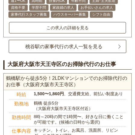
週1〜OK
高時給
扶養内OK
年齢不問
主婦･主夫歓迎
資格不要
学歴不問
家政婦の求人
お手伝いさんの求人
家事代行スタッフ募集
ハウスキーパー募集
シフト自由
この求人の詳細を見る
桃谷駅の家事代行の求人一覧を見る
大阪府大阪市天王寺区のお掃除代行のお仕事
鶴橋駅から徒歩5分！2LDKマンションでのお掃除代行の
お仕事（大阪府大阪市天王寺区）
1,500〜1,860円
、交通費支給、前払い制度あり
時給
鶴橋 徒歩5分
勤務地
（大阪府大阪市天王寺区付近）
8時～20時の間で1時間〜、好きな日に働くこと
勤務時間
が可能です。(候補の日時から選択)
キッチン、トイレ、お風呂、洗面所、リビン
仕事内容