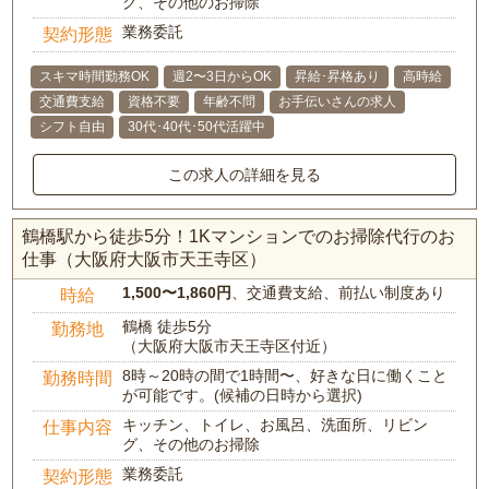
グ、その他のお掃除
業務委託
契約形態
スキマ時間勤務OK
週2〜3日からOK
昇給･昇格あり
高時給
交通費支給
資格不要
年齢不問
お手伝いさんの求人
シフト自由
30代･40代･50代活躍中
この求人の詳細を見る
鶴橋駅から徒歩5分！1Kマンションでのお掃除代行のお
仕事（大阪府大阪市天王寺区）
1,500〜1,860円
、交通費支給、前払い制度あり
時給
鶴橋 徒歩5分
勤務地
（大阪府大阪市天王寺区付近）
8時～20時の間で1時間〜、好きな日に働くこと
勤務時間
が可能です。(候補の日時から選択)
キッチン、トイレ、お風呂、洗面所、リビン
仕事内容
グ、その他のお掃除
業務委託
契約形態