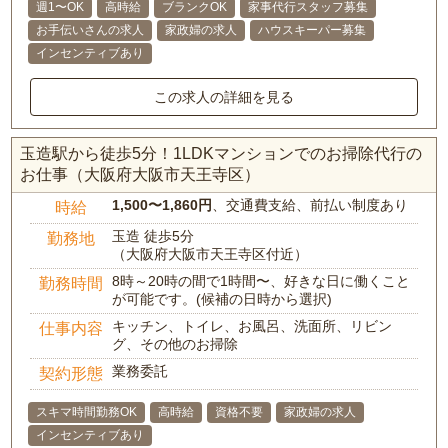
週1〜OK
高時給
ブランクOK
家事代行スタッフ募集
お手伝いさんの求人
家政婦の求人
ハウスキーパー募集
インセンティブあり
この求人の詳細を見る
玉造駅から徒歩5分！1LDKマンションでのお掃除代行の
お仕事（大阪府大阪市天王寺区）
1,500〜1,860円
、交通費支給、前払い制度あり
時給
玉造 徒歩5分
勤務地
（大阪府大阪市天王寺区付近）
8時～20時の間で1時間〜、好きな日に働くこと
勤務時間
が可能です。(候補の日時から選択)
キッチン、トイレ、お風呂、洗面所、リビン
仕事内容
グ、その他のお掃除
業務委託
契約形態
スキマ時間勤務OK
高時給
資格不要
家政婦の求人
インセンティブあり