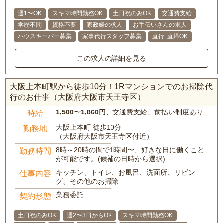
週1〜OK
スキマ時間勤務OK
土日祝のみOK
交通費支給
学歴不問
資格不要
家政婦の求人
お手伝いさんの求人
ハウスキーパー募集
家事代行スタッフ募集
直行･直帰OK
この求人の詳細を見る
大阪上本町駅から徒歩10分！1Rマンションでのお掃除代
行のお仕事（大阪府大阪市天王寺区）
1,500〜1,860円
、交通費支給、前払い制度あり
時給
大阪上本町 徒歩10分
勤務地
（大阪府大阪市天王寺区付近）
8時～20時の間で1時間〜、好きな日に働くこと
勤務時間
が可能です。(候補の日時から選択)
キッチン、トイレ、お風呂、洗面所、リビン
仕事内容
グ、その他のお掃除
業務委託
契約形態
土日祝のみOK
週2〜3日からOK
スキマ時間勤務OK