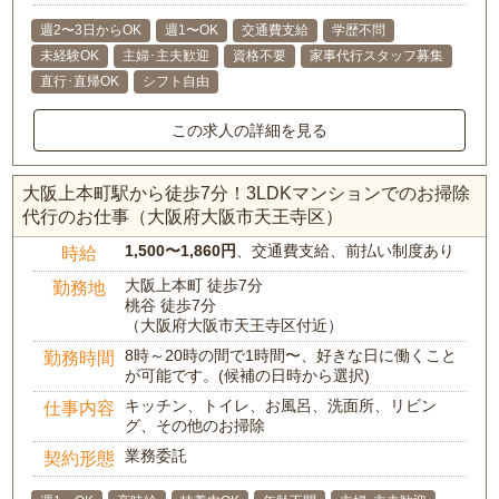
週2〜3日からOK
週1〜OK
交通費支給
学歴不問
未経験OK
主婦･主夫歓迎
資格不要
家事代行スタッフ募集
直行･直帰OK
シフト自由
この求人の詳細を見る
大阪上本町駅から徒歩7分！3LDKマンションでのお掃除
代行のお仕事（大阪府大阪市天王寺区）
1,500〜1,860円
、交通費支給、前払い制度あり
時給
大阪上本町 徒歩7分
勤務地
桃谷 徒歩7分
（大阪府大阪市天王寺区付近）
8時～20時の間で1時間〜、好きな日に働くこと
勤務時間
が可能です。(候補の日時から選択)
キッチン、トイレ、お風呂、洗面所、リビン
仕事内容
グ、その他のお掃除
業務委託
契約形態