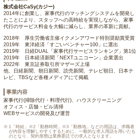
株式会社CaSy(カジー)
2014年に創業し、家事代行のマッチングシステムを開発し
たことにより、スタッフへの高時給を実現しながら、家事
代行のサービス料金を大幅に減らし、業界の革新に貢献。
2018年 厚生労働省主催イクメンアワード特別奨励賞受賞
2019年 東洋経済「すごいベンチャー100」に選出
2019年 日経DUAL「家事代行サービスランキング」第1位
2019年 日本経済新聞「NEXTユニコーン」企業選出
2022年 東京証券取引所マザーズ上場
他、日経新聞、朝日新聞、読売新聞、テレビ朝日、日本テ
レビ、TBSなど各種メディアにて掲載
事業内容
家事代行(掃除代行・料理代行)、ハウスクリーニング
オフィス・店舗・ビル清掃
WEBサービスの開発及び運営
1「時給」※2「勤務時間」※3「勤務地」などの用語は、求職者
が内容を理解しやすくするために、一般的な求人用語を用いたも
のとなり、契約形態は業務委託での求人となります。