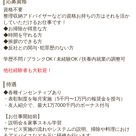
応募資格
資格不要
整理収納アドバイザーなどの資格お持ちの方はそれを活か
していただけるお仕事です！
◆お掃除が得意な方
◆時間を守れる方
◆挨拶のできる方
◆反社との関与･犯罪歴のない方
学歴不問 / ブランクOK / 未経験OK / 扶養内就業の調整可
他社経験者も大歓迎！
待遇
◆各種インセンティブあり
・表彰制度を毎月実施（5千円〜1万円の報奨金を授与）
・友人紹介で、最大1万7000千円のボーナス付与
【お仕事開始前】
・説明会＆家事スキル学習
サービス実施の流れやシステムの説明、掃除や料理におけ
るアドバイスなどを元に研修を行います。