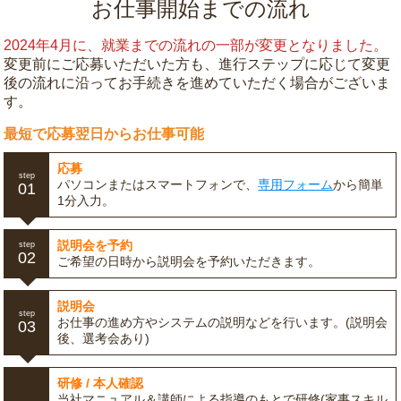
お仕事開始までの流れ
2024年4月に、就業までの流れの一部が変更となりました。
変更前にご応募いただいた方も、進行ステップに応じて変更
後の流れに沿ってお手続きを進めていただく場合がございま
す。
最短で応募翌日からお仕事可能
応募
step
パソコンまたはスマートフォンで、
専用フォーム
から簡単
01
1分入力。
説明会を予約
step
02
ご希望の日時から説明会を予約いただきます。
説明会
step
お仕事の進め方やシステムの説明などを行います。(説明会
03
後、選考会あり)
研修 / 本人確認
当社マニュアル＆講師による指導のもとで研修(家事スキル