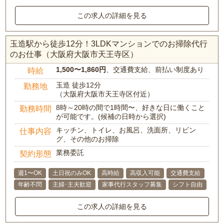
この求人の詳細を見る
玉造駅から徒歩12分！3LDKマンションでのお掃除代行
のお仕事（大阪府大阪市天王寺区）
1,500〜1,860円
、交通費支給、前払い制度あり
時給
玉造 徒歩12分
勤務地
（大阪府大阪市天王寺区付近）
8時～20時の間で1時間〜、好きな日に働くこと
勤務時間
が可能です。(候補の日時から選択)
キッチン、トイレ、お風呂、洗面所、リビン
仕事内容
グ、その他のお掃除
業務委託
契約形態
週1〜OK
土日祝のみOK
高時給
高収入可能
交通費支給
年齢不問
主婦･主夫歓迎
家事代行スタッフ募集
シフト自由
この求人の詳細を見る