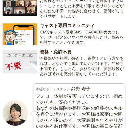
お客様とのコミュニケーションを練習するサロ
ン・ちょっとした不安を相談するサロンなどが
あなたの不安・お悩みに合わせて、講師がしっ
かりサポートします。
キャスト専用コミュニティ
CaSyキャスト限定SNS「CACACO(カカコ)」
で、サービスのノウハウを共有したり、悩みを
相談することができます。
資格・免許不要
お掃除やお料理が好き！、得意！という方であ
れば、どなたでも働いていただけます。年齢も
不問です。もちろん、資格や免許、職務経験が
あればそれを充分に活かしていただけます。
鈴野 寿子
本社サポートスタッフ
フォロー体制が充実していますので、初め
ての方もご安心ください。
あなたのお掃除や整理収納の経験やスキル
を存分に活かせます。お客様は家事にお困
りの方が多いので、大変感謝されるやりが
いのあるお仕事です。お客様の毎日を笑顔