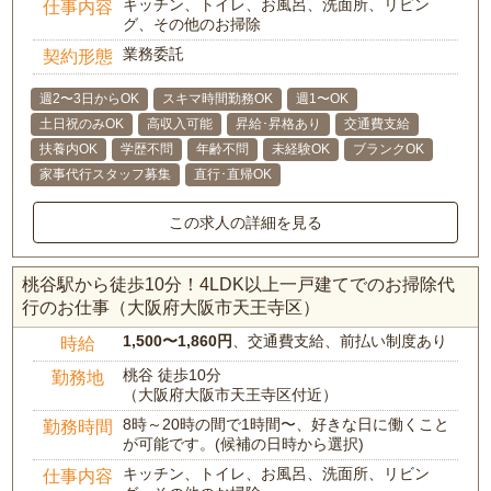
キッチン、トイレ、お風呂、洗面所、リビン
仕事内容
グ、その他のお掃除
業務委託
契約形態
週2〜3日からOK
スキマ時間勤務OK
週1〜OK
土日祝のみOK
高収入可能
昇給･昇格あり
交通費支給
扶養内OK
学歴不問
年齢不問
未経験OK
ブランクOK
家事代行スタッフ募集
直行･直帰OK
この求人の詳細を見る
桃谷駅から徒歩10分！4LDK以上一戸建てでのお掃除代
行のお仕事（大阪府大阪市天王寺区）
1,500〜1,860円
、交通費支給、前払い制度あり
時給
桃谷 徒歩10分
勤務地
（大阪府大阪市天王寺区付近）
8時～20時の間で1時間〜、好きな日に働くこと
勤務時間
が可能です。(候補の日時から選択)
キッチン、トイレ、お風呂、洗面所、リビン
仕事内容