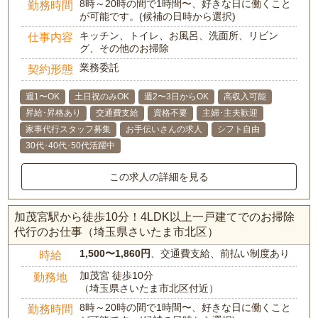
8時～20時の間で1時間〜、好きな日に働くこと
勤務時間
が可能です。(候補の日時から選択)
キッチン、トイレ、お風呂、洗面所、リビン
仕事内容
グ、その他のお掃除
業務委託
契約形態
週1〜OK
土日祝のみOK
週2〜3日からOK
高収入可能
昇給･昇格あり
交通費支給
資格不要
主婦･主夫歓迎
家事代行スタッフ募集
お手伝いさんの求人
シフト自由
30代･40代･50代活躍中
この求人の詳細を見る
加茂宮駅から徒歩10分！4LDK以上一戸建てでのお掃除
代行のお仕事（埼玉県さいたま市北区）
1,500〜1,860円
、交通費支給、前払い制度あり
時給
加茂宮 徒歩10分
勤務地
（埼玉県さいたま市北区付近）
8時～20時の間で1時間〜、好きな日に働くこと
勤務時間