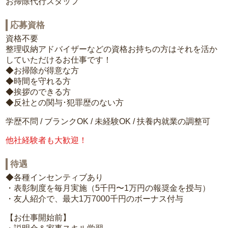
お掃除代行スタッフ
応募資格
資格不要
整理収納アドバイザーなどの資格お持ちの方はそれを活か
していただけるお仕事です！
◆お掃除が得意な方
◆時間を守れる方
◆挨拶のできる方
◆反社との関与･犯罪歴のない方
学歴不問 / ブランクOK / 未経験OK / 扶養内就業の調整可
他社経験者も大歓迎！
待遇
◆各種インセンティブあり
・表彰制度を毎月実施（5千円〜1万円の報奨金を授与）
・友人紹介で、最大1万7000千円のボーナス付与
【お仕事開始前】