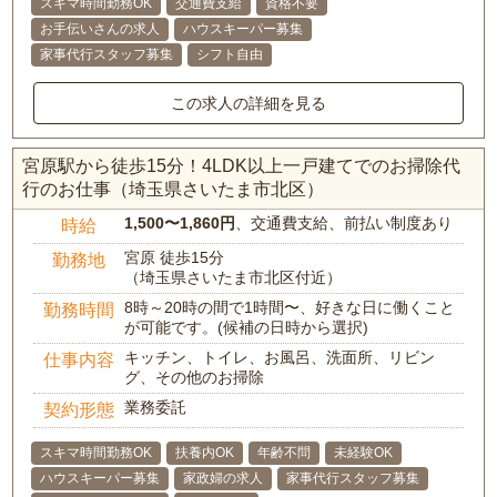
スキマ時間勤務OK
交通費支給
資格不要
お手伝いさんの求人
ハウスキーパー募集
家事代行スタッフ募集
シフト自由
この求人の詳細を見る
宮原駅から徒歩15分！4LDK以上一戸建てでのお掃除代
行のお仕事（埼玉県さいたま市北区）
1,500〜1,860円
、交通費支給、前払い制度あり
時給
宮原 徒歩15分
勤務地
（埼玉県さいたま市北区付近）
8時～20時の間で1時間〜、好きな日に働くこと
勤務時間
が可能です。(候補の日時から選択)
キッチン、トイレ、お風呂、洗面所、リビン
仕事内容
グ、その他のお掃除
業務委託
契約形態
スキマ時間勤務OK
扶養内OK
年齢不問
未経験OK
ハウスキーパー募集
家政婦の求人
家事代行スタッフ募集