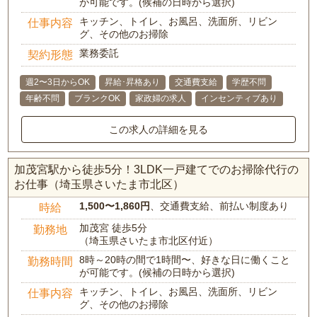
が可能です。(候補の日時から選択)
キッチン、トイレ、お風呂、洗面所、リビン
仕事内容
グ、その他のお掃除
業務委託
契約形態
週2〜3日からOK
昇給･昇格あり
交通費支給
学歴不問
年齢不問
ブランクOK
家政婦の求人
インセンティブあり
この求人の詳細を見る
加茂宮駅から徒歩5分！3LDK一戸建てでのお掃除代行の
お仕事（埼玉県さいたま市北区）
1,500〜1,860円
、交通費支給、前払い制度あり
時給
加茂宮 徒歩5分
勤務地
（埼玉県さいたま市北区付近）
8時～20時の間で1時間〜、好きな日に働くこと
勤務時間
が可能です。(候補の日時から選択)
キッチン、トイレ、お風呂、洗面所、リビン
仕事内容
グ、その他のお掃除