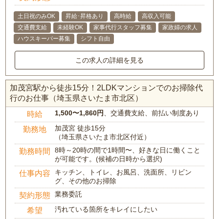
土日祝のみOK
昇給･昇格あり
高時給
高収入可能
交通費支給
未経験OK
家事代行スタッフ募集
家政婦の求人
ハウスキーパー募集
シフト自由
この求人の詳細を見る
加茂宮駅から徒歩15分！2LDKマンションでのお掃除代
行のお仕事（埼玉県さいたま市北区）
1,500〜1,860円
、交通費支給、前払い制度あり
時給
加茂宮 徒歩15分
勤務地
（埼玉県さいたま市北区付近）
8時～20時の間で1時間〜、好きな日に働くこと
勤務時間
が可能です。(候補の日時から選択)
キッチン、トイレ、お風呂、洗面所、リビン
仕事内容
グ、その他のお掃除
業務委託
契約形態
汚れている箇所をキレイにしたい
希望