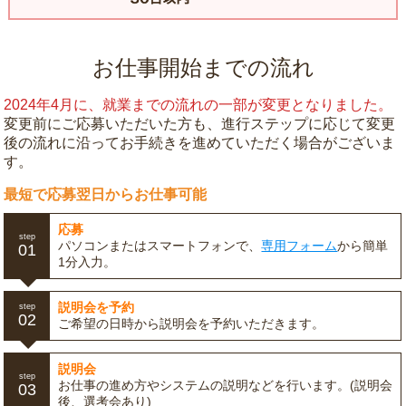
お仕事開始までの流れ
2024年4月に、就業までの流れの一部が変更となりました。
変更前にご応募いただいた方も、進行ステップに応じて変更
後の流れに沿ってお手続きを進めていただく場合がございま
す。
最短で応募翌日からお仕事可能
応募
step
パソコンまたはスマートフォンで、
専用フォーム
から簡単
01
1分入力。
説明会を予約
step
02
ご希望の日時から説明会を予約いただきます。
説明会
step
お仕事の進め方やシステムの説明などを行います。(説明会
03
後、選考会あり)