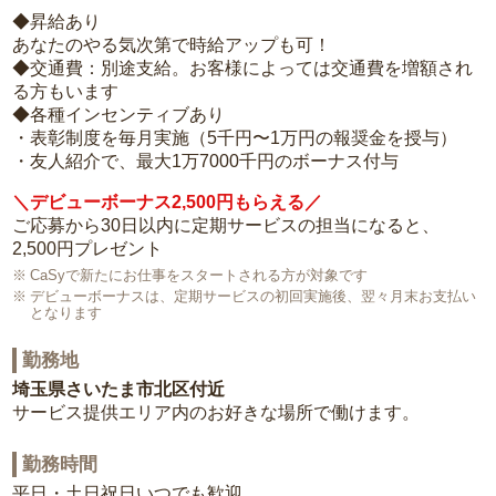
◆昇給あり
あなたのやる気次第で時給アップも可！
◆交通費：別途支給。お客様によっては交通費を増額され
る方もいます
◆各種インセンティブあり
・表彰制度を毎月実施（5千円〜1万円の報奨金を授与）
・友人紹介で、最大1万7000千円のボーナス付与
＼デビューボーナス2,500円もらえる／
ご応募から30日以内に定期サービスの担当になると、
2,500円プレゼント
CaSyで新たにお仕事をスタートされる方が対象です
デビューボーナスは、定期サービスの初回実施後、翌々月末お支払い
となります
勤務地
埼玉県さいたま市北区付近
サービス提供エリア内のお好きな場所で働けます。
勤務時間
平日・土日祝日いつでも歓迎