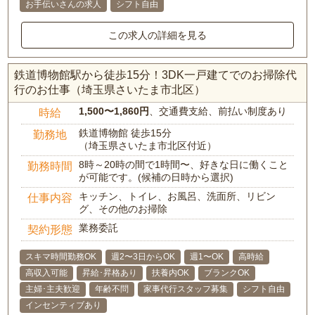
お手伝いさんの求人
シフト自由
この求人の詳細を見る
鉄道博物館駅から徒歩15分！3DK一戸建てでのお掃除代
行のお仕事（埼玉県さいたま市北区）
1,500〜1,860円
、交通費支給、前払い制度あり
時給
鉄道博物館 徒歩15分
勤務地
（埼玉県さいたま市北区付近）
8時～20時の間で1時間〜、好きな日に働くこと
勤務時間
が可能です。(候補の日時から選択)
キッチン、トイレ、お風呂、洗面所、リビン
仕事内容
グ、その他のお掃除
業務委託
契約形態
スキマ時間勤務OK
週2〜3日からOK
週1〜OK
高時給
高収入可能
昇給･昇格あり
扶養内OK
ブランクOK
主婦･主夫歓迎
年齢不問
家事代行スタッフ募集
シフト自由
インセンティブあり