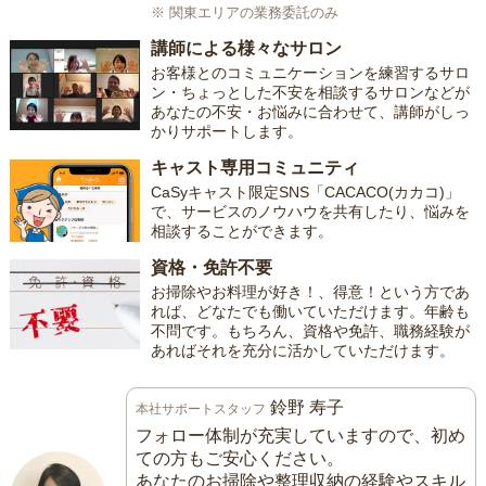
※ 関東エリアの業務委託のみ
講師による様々なサロン
お客様とのコミュニケーションを練習するサロ
ン・ちょっとした不安を相談するサロンなどが
あなたの不安・お悩みに合わせて、講師がしっ
かりサポートします。
キャスト専用コミュニティ
CaSyキャスト限定SNS「CACACO(カカコ)」
で、サービスのノウハウを共有したり、悩みを
相談することができます。
資格・免許不要
お掃除やお料理が好き！、得意！という方であ
れば、どなたでも働いていただけます。年齢も
不問です。もちろん、資格や免許、職務経験が
あればそれを充分に活かしていただけます。
鈴野 寿子
本社サポートスタッフ
フォロー体制が充実していますので、初め
ての方もご安心ください。
あなたのお掃除や整理収納の経験やスキル