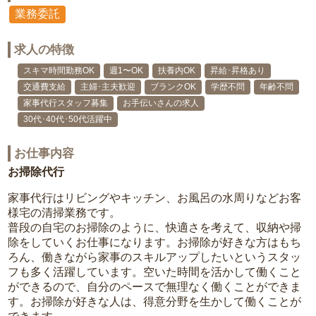
業務委託
求人の特徴
スキマ時間勤務OK
週1〜OK
扶養内OK
昇給･昇格あり
交通費支給
主婦･主夫歓迎
ブランクOK
学歴不問
年齢不問
家事代行スタッフ募集
お手伝いさんの求人
30代･40代･50代活躍中
お仕事内容
お掃除代行
家事代行はリビングやキッチン、お風呂の水周りなどお客
様宅の清掃業務です。
普段の自宅のお掃除のように、快適さを考えて、収納や掃
除をしていくお仕事になります。お掃除が好きな方はもち
ろん、働きながら家事のスキルアップしたいというスタッ
フも多く活躍しています。空いた時間を活かして働くこと
ができるので、自分のペースで無理なく働くことができま
す。お掃除が好きな人は、得意分野を生かして働くことが