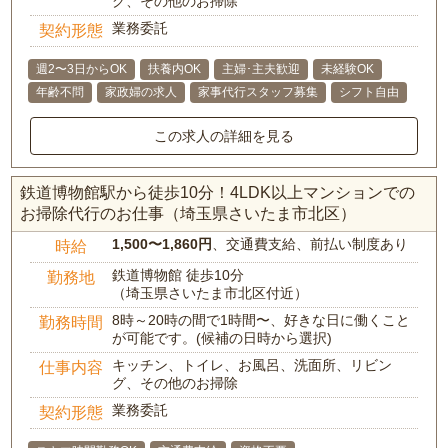
グ、その他のお掃除
業務委託
契約形態
週2〜3日からOK
扶養内OK
主婦･主夫歓迎
未経験OK
年齢不問
家政婦の求人
家事代行スタッフ募集
シフト自由
この求人の詳細を見る
鉄道博物館駅から徒歩10分！4LDK以上マンションでの
お掃除代行のお仕事（埼玉県さいたま市北区）
1,500〜1,860円
、交通費支給、前払い制度あり
時給
鉄道博物館 徒歩10分
勤務地
（埼玉県さいたま市北区付近）
8時～20時の間で1時間〜、好きな日に働くこと
勤務時間
が可能です。(候補の日時から選択)
キッチン、トイレ、お風呂、洗面所、リビン
仕事内容
グ、その他のお掃除
業務委託
契約形態