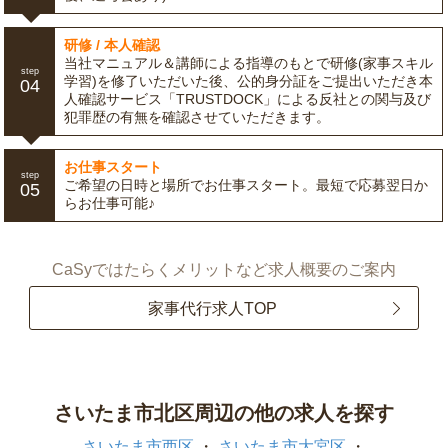
研修 / 本人確認
当社マニュアル＆講師による指導のもとで研修(家事スキル
step
学習)を修了いただいた後、公的身分証をご提出いただき本
04
人確認サービス「TRUSTDOCK」による反社との関与及び
犯罪歴の有無を確認させていただきます。
お仕事スタート
step
ご希望の日時と場所でお仕事スタート。最短で応募翌日か
05
らお仕事可能♪
CaSyではたらくメリットなど求人概要のご案内
家事代行求人TOP
さいたま市北区周辺の他の求人を探す
さいたま市西区
さいたま市大宮区