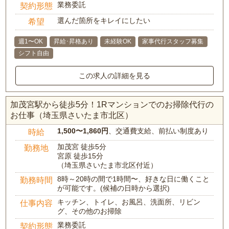
業務委託
契約形態
選んだ箇所をキレイにしたい
希望
週1〜OK
昇給･昇格あり
未経験OK
家事代行スタッフ募集
シフト自由
この求人の詳細を見る
加茂宮駅から徒歩5分！1Rマンションでのお掃除代行の
お仕事（埼玉県さいたま市北区）
1,500〜1,860円
、交通費支給、前払い制度あり
時給
加茂宮 徒歩5分
勤務地
宮原 徒歩15分
（埼玉県さいたま市北区付近）
8時～20時の間で1時間〜、好きな日に働くこと
勤務時間
が可能です。(候補の日時から選択)
キッチン、トイレ、お風呂、洗面所、リビン
仕事内容
グ、その他のお掃除
業務委託
契約形態