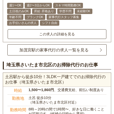
週1〜OK
週2〜3日からOK
スキマ時間勤務OK
土日祝のみOK
昇給･昇格あり
学歴不問
未経験OK
年齢不問
ブランクOK
家事代行スタッフ募集
お手伝いさんの求人
シフト自由
この求人の詳細を見る
加茂宮駅の家事代行の求人一覧を見る
埼玉県さいたま市北区のお掃除代行のお仕事
土呂駅から徒歩10分！3LDK一戸建てでのお掃除代行の
お仕事（埼玉県さいたま市北区）
1,500〜1,860円
、交通費支給、前払い制度あり
時給
土呂 徒歩10分
勤務地
（埼玉県さいたま市北区付近）
8時～20時の間で1時間〜、好きな日に働くこと
勤務時間
が可能です。(候補の日時から選択)