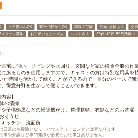
K
土日祝のみOK
週2〜3日からOK
高収入可能
昇給･昇格あり
交
行スタッフ募集
お手伝いさんの求人
シフト自由
30代･40代･50代活躍中
行
ご自宅に伺い、リビングや水回り、玄関など家の掃除全般の作
宅にあるものを使用しますので、キャストの方は特別な用具を持
空いた時間を活かして働くことができるので、自分のペースで無
は、得意分野を生かして働くことができます。
業内容】
全体の清掃
グや子供部屋などの掃除機がけ、整理整頓、衣類などのお洗濯
のおそうじ
、キッチン、洗面所
は日常のお掃除となり、ハウスクリーニングとは異なります。
仕事や介護など専門知識が必要なお仕事はありません。