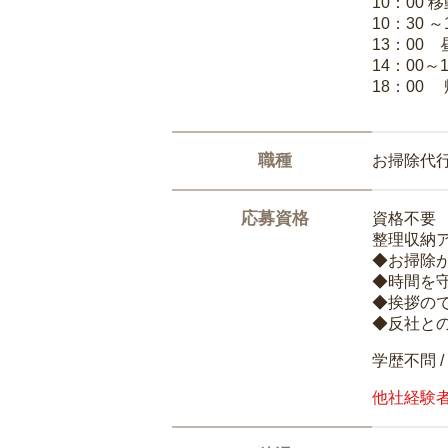
10：00 
10：30 
13：00
14：00～
18：00
職種
お掃除代
応募資格
資格不要
整理収納
◆お掃除
◆時間を
◆挨拶の
◆反社と
学歴不問 /
他社経験