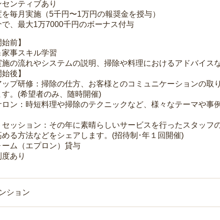
ンセンティブあり
度を毎月実施（5千円〜1万円の報奨金を授与）
で、最大1万7000千円のボーナス付与
開始前】
＆家事スキル学習
実施の流れやシステムの説明、掃除や料理におけるアドバイス
開始後】
アップ研修：掃除の仕方、お客様とのコミュニケーションの取
す。(希望者のみ、随時開催)
サロン：時短料理や掃除のテクニックなど、様々なテーマや事例
トセッション：その年に素晴らしいサービスを行ったスタッフ
める方法などをシェアします。(招待制･年１回開催)
ォーム（エプロン）貸与
制度あり
マンション