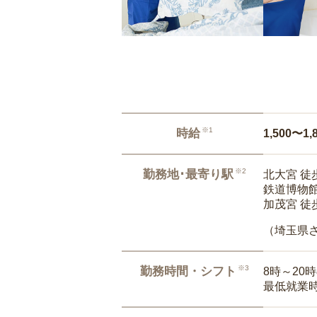
※1
時給
1,500〜1,
※2
勤務地･最寄り駅
北大宮 徒
鉄道博物館
加茂宮 徒
（埼玉県
※3
勤務時間・シフト
8時～20
最低就業