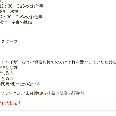
移動
～12：30 CaSyのお仕事
 昼食、移動
17：30 CaSyのお仕事
 帰宅、夕食の準備
行スタッフ
アドバイザーなどの資格お持ちの方はそれを活かしていただけ
が得意な方
守れる方
できる方
の関与･犯罪歴のない方
 ブランクOK / 未経験OK / 扶養内就業の調整可
者も大歓迎！