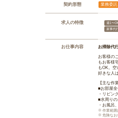
契約形態
業務委託
求人の特徴
週1〜O
家事代
お仕事内容
お掃除代
お客様の
もお客様
もOK。
好きな人
【主な作
■お部屋
・リビン
■水周り
・お風呂
作業範囲
危険なお