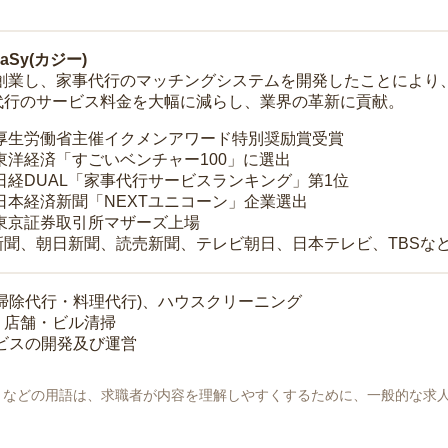
Sy(カジー)
年に創業し、家事代行のマッチングシステムを開発したことによ
代行のサービス料金を大幅に減らし、業界の革新に貢献。
 厚生労働省主催イクメンアワード特別奨励賞受賞
 東洋経済「すごいベンチャー100」に選出
 日経DUAL「家事代行サービスランキング」第1位
 日本経済新聞「NEXTユニコーン」企業選出
 東京証券取引所マザーズ上場
新聞、朝日新聞、読売新聞、テレビ朝日、日本テレビ、TBSな
掃除代行・料理代行)、ハウスクリーニング
・店舗・ビル清掃
ービスの開発及び運営
地」などの用語は、求職者が内容を理解しやすくするために、一般的な求