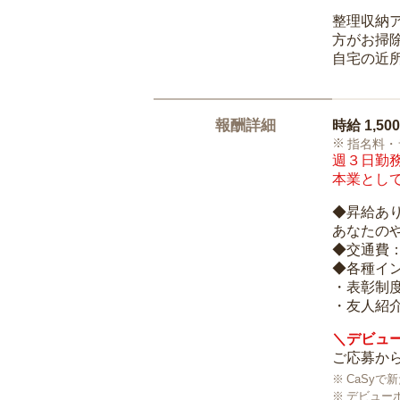
整理収納
方がお掃
自宅の近
報酬詳細
時給
1,50
指名料・
週３日勤務
本業として
◆昇給あ
あなたの
◆交通費
◆各種イ
・表彰制
・友人紹介
＼デビュー
ご応募から
CaSy
デビュー