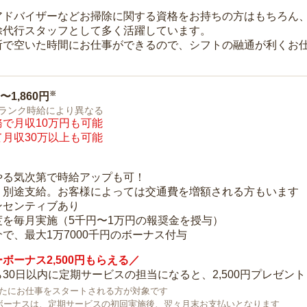
アドバイザーなどお掃除に関する資格をお持ちの方はもちろん
除代行スタッフとして多く活躍しています。
所で空いた時間にお仕事ができるので、シフトの融通が利くお
※
0〜1,860円
ランク時給により異なる
で月収10万円も可能
月収30万以上も可能
り
やる気次第で時給アップも可！
：別途支給。お客様によっては交通費を増額される方もいます
ンセンティブあり
度を毎月実施（5千円〜1万円の報奨金を授与）
で、最大1万7000千円のボーナス付与
ボーナス2,500円もらえる／
30日以内に定期サービスの担当になると、2,500円プレゼント
で新たにお仕事をスタートされる方が対象です
ボーナスは、定期サービスの初回実施後、翌々月末お支払いとなります