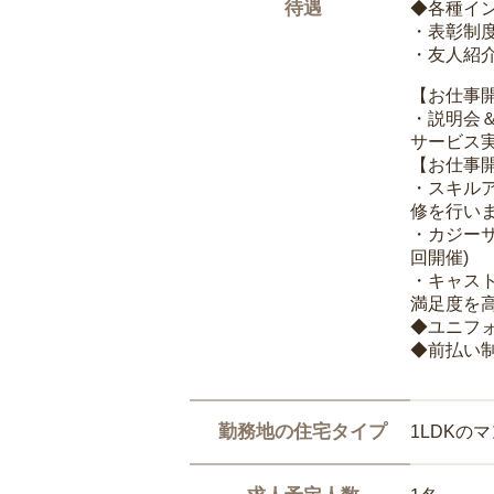
待遇
◆各種イ
・表彰制
・友人紹介
【お仕事
・説明会
サービス
【お仕事
・スキル
修を行いま
・カジー
回開催)
・キャス
満足度を高
◆ユニフ
◆前払い
勤務地の住宅タイプ
1LDKの