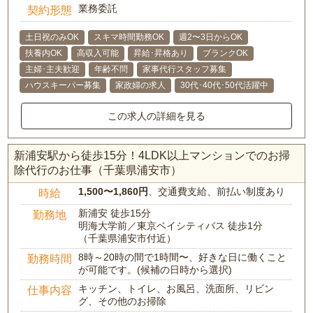
業務委託
契約形態
土日祝のみOK
スキマ時間勤務OK
週2〜3日からOK
扶養内OK
高収入可能
昇給･昇格あり
ブランクOK
主婦･主夫歓迎
年齢不問
家事代行スタッフ募集
ハウスキーパー募集
家政婦の求人
30代･40代･50代活躍中
この求人の詳細を見る
新浦安駅から徒歩15分！4LDK以上マンションでのお掃
除代行のお仕事（千葉県浦安市）
1,500〜1,860円
、交通費支給、前払い制度あり
時給
新浦安 徒歩15分
勤務地
明海大学前／東京ベイシティバス 徒歩1分
（千葉県浦安市付近）
8時～20時の間で1時間〜、好きな日に働くこと
勤務時間
が可能です。(候補の日時から選択)
キッチン、トイレ、お風呂、洗面所、リビン
仕事内容
グ、その他のお掃除