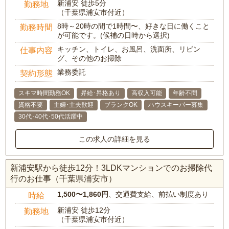
新浦安 徒歩5分
勤務地
（千葉県浦安市付近）
8時～20時の間で1時間〜、好きな日に働くこと
勤務時間
が可能です。(候補の日時から選択)
キッチン、トイレ、お風呂、洗面所、リビン
仕事内容
グ、その他のお掃除
業務委託
契約形態
スキマ時間勤務OK
昇給･昇格あり
高収入可能
年齢不問
資格不要
主婦･主夫歓迎
ブランクOK
ハウスキーパー募集
30代･40代･50代活躍中
この求人の詳細を見る
新浦安駅から徒歩12分！3LDKマンションでのお掃除代
行のお仕事（千葉県浦安市）
1,500〜1,860円
、交通費支給、前払い制度あり
時給
新浦安 徒歩12分
勤務地
（千葉県浦安市付近）