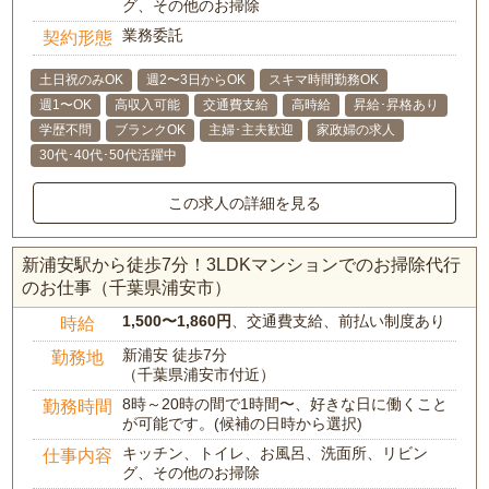
グ、その他のお掃除
業務委託
契約形態
土日祝のみOK
週2〜3日からOK
スキマ時間勤務OK
週1〜OK
高収入可能
交通費支給
高時給
昇給･昇格あり
学歴不問
ブランクOK
主婦･主夫歓迎
家政婦の求人
30代･40代･50代活躍中
この求人の詳細を見る
新浦安駅から徒歩7分！3LDKマンションでのお掃除代行
のお仕事（千葉県浦安市）
1,500〜1,860円
、交通費支給、前払い制度あり
時給
新浦安 徒歩7分
勤務地
（千葉県浦安市付近）
8時～20時の間で1時間〜、好きな日に働くこと
勤務時間
が可能です。(候補の日時から選択)
キッチン、トイレ、お風呂、洗面所、リビン
仕事内容
グ、その他のお掃除