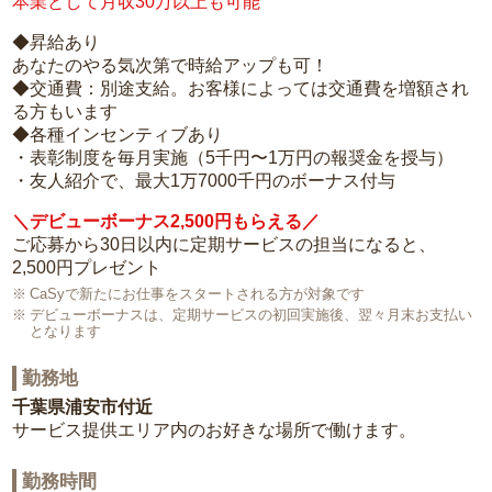
本業として月収30万以上も可能
◆昇給あり
あなたのやる気次第で時給アップも可！
◆交通費：別途支給。お客様によっては交通費を増額され
る方もいます
◆各種インセンティブあり
・表彰制度を毎月実施（5千円〜1万円の報奨金を授与）
・友人紹介で、最大1万7000千円のボーナス付与
＼デビューボーナス2,500円もらえる／
ご応募から30日以内に定期サービスの担当になると、
2,500円プレゼント
CaSyで新たにお仕事をスタートされる方が対象です
デビューボーナスは、定期サービスの初回実施後、翌々月末お支払い
となります
勤務地
千葉県浦安市付近
サービス提供エリア内のお好きな場所で働けます。
勤務時間