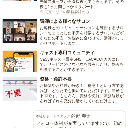
先輩スタッフから直接教えてもらえます。その
後も1ヶ月間しっかりサポート。
※ 関東エリアの業務委託のみ
講師による様々なサロン
お客様とのコミュニケーションを練習するサロ
ン・ちょっとした不安を相談するサロンなどが
あなたの不安・お悩みに合わせて、講師がしっ
かりサポートします。
キャスト専用コミュニティ
CaSyキャスト限定SNS「CACACO(カカコ)」
で、サービスのノウハウを共有したり、悩みを
相談することができます。
資格・免許不要
お掃除やお料理が好き！、得意！という方であ
れば、どなたでも働いていただけます。年齢も
不問です。もちろん、資格や免許、職務経験が
あればそれを充分に活かしていただけます。
鈴野 寿子
本社サポートスタッフ
フォロー体制が充実していますので、初め