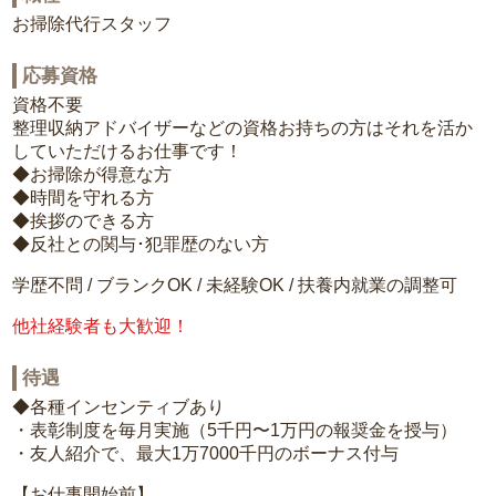
お掃除代行スタッフ
応募資格
資格不要
整理収納アドバイザーなどの資格お持ちの方はそれを活か
していただけるお仕事です！
◆お掃除が得意な方
◆時間を守れる方
◆挨拶のできる方
◆反社との関与･犯罪歴のない方
学歴不問 / ブランクOK / 未経験OK / 扶養内就業の調整可
他社経験者も大歓迎！
待遇
◆各種インセンティブあり
・表彰制度を毎月実施（5千円〜1万円の報奨金を授与）
・友人紹介で、最大1万7000千円のボーナス付与
【お仕事開始前】