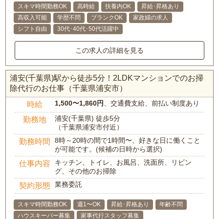
スキマ時間勤務OK
高時給
扶養内OK
昇給･昇格あり
高収入可能
学歴不問
ブランクOK
家政婦の求人
シフト自由
30代･40代･50代活躍中
この求人の詳細を見る
浦安(千葉県)駅から徒歩5分！2LDKマンションでのお掃
除代行のお仕事（千葉県浦安市）
1,500〜1,860円
、交通費支給、前払い制度あり
時給
浦安(千葉県) 徒歩5分
勤務地
（千葉県浦安市付近）
8時～20時の間で1時間〜、好きな日に働くこと
勤務時間
が可能です。(候補の日時から選択)
キッチン、トイレ、お風呂、洗面所、リビン
仕事内容
グ、その他のお掃除
業務委託
契約形態
スキマ時間勤務OK
週1〜OK
昇給･昇格あり
年齢不問
ハウスキーパー募集
家事代行スタッフ募集