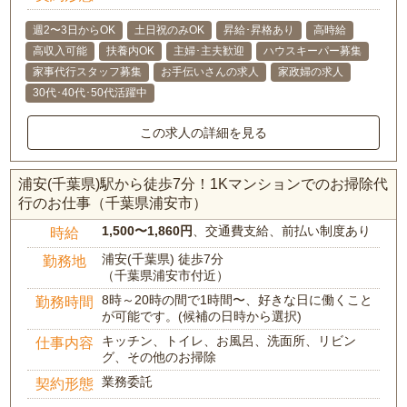
週2〜3日からOK
土日祝のみOK
昇給･昇格あり
高時給
高収入可能
扶養内OK
主婦･主夫歓迎
ハウスキーパー募集
家事代行スタッフ募集
お手伝いさんの求人
家政婦の求人
30代･40代･50代活躍中
この求人の詳細を見る
浦安(千葉県)駅から徒歩7分！1Kマンションでのお掃除代
行のお仕事（千葉県浦安市）
1,500〜1,860円
、交通費支給、前払い制度あり
時給
浦安(千葉県) 徒歩7分
勤務地
（千葉県浦安市付近）
8時～20時の間で1時間〜、好きな日に働くこと
勤務時間
が可能です。(候補の日時から選択)
キッチン、トイレ、お風呂、洗面所、リビン
仕事内容
グ、その他のお掃除
業務委託
契約形態