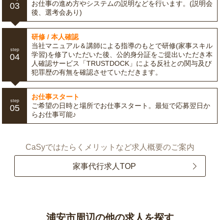
お仕事の進め方やシステムの説明などを行います。(説明会
03
後、選考会あり)
研修 / 本人確認
当社マニュアル＆講師による指導のもとで研修(家事スキル
step
学習)を修了いただいた後、公的身分証をご提出いただき本
04
人確認サービス「TRUSTDOCK」による反社との関与及び
犯罪歴の有無を確認させていただきます。
お仕事スタート
step
ご希望の日時と場所でお仕事スタート。最短で応募翌日か
05
らお仕事可能♪
CaSyではたらくメリットなど求人概要のご案内
家事代行求人TOP
浦安市周辺の他の求人を探す