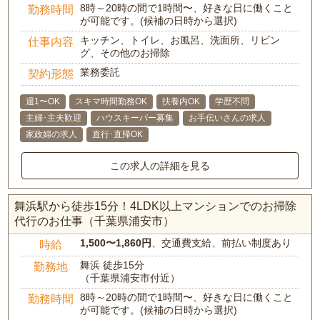
8時～20時の間で1時間〜、好きな日に働くこと
勤務時間
が可能です。(候補の日時から選択)
キッチン、トイレ、お風呂、洗面所、リビン
仕事内容
グ、その他のお掃除
業務委託
契約形態
週1〜OK
スキマ時間勤務OK
扶養内OK
学歴不問
主婦･主夫歓迎
ハウスキーパー募集
お手伝いさんの求人
家政婦の求人
直行･直帰OK
この求人の詳細を見る
舞浜駅から徒歩15分！4LDK以上マンションでのお掃除
代行のお仕事（千葉県浦安市）
1,500〜1,860円
、交通費支給、前払い制度あり
時給
舞浜 徒歩15分
勤務地
（千葉県浦安市付近）
8時～20時の間で1時間〜、好きな日に働くこと
勤務時間
が可能です。(候補の日時から選択)