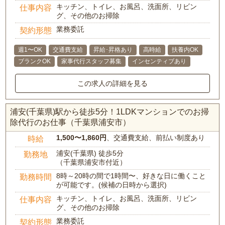
キッチン、トイレ、お風呂、洗面所、リビン
仕事内容
グ、その他のお掃除
業務委託
契約形態
週1〜OK
交通費支給
昇給･昇格あり
高時給
扶養内OK
ブランクOK
家事代行スタッフ募集
インセンティブあり
この求人の詳細を見る
浦安(千葉県)駅から徒歩5分！1LDKマンションでのお掃
除代行のお仕事（千葉県浦安市）
1,500〜1,860円
、交通費支給、前払い制度あり
時給
浦安(千葉県) 徒歩5分
勤務地
（千葉県浦安市付近）
8時～20時の間で1時間〜、好きな日に働くこと
勤務時間
が可能です。(候補の日時から選択)
キッチン、トイレ、お風呂、洗面所、リビン
仕事内容
グ、その他のお掃除
業務委託
契約形態