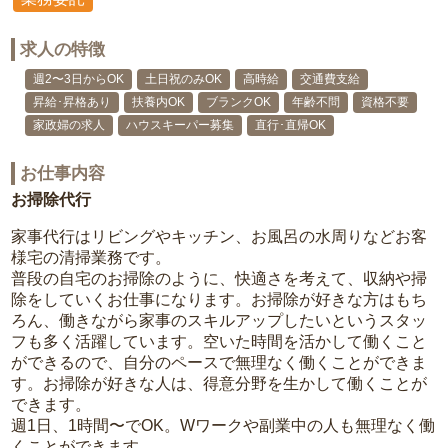
求人の特徴
週2〜3日からOK
土日祝のみOK
高時給
交通費支給
昇給･昇格あり
扶養内OK
ブランクOK
年齢不問
資格不要
家政婦の求人
ハウスキーパー募集
直行･直帰OK
お仕事内容
お掃除代行
家事代行はリビングやキッチン、お風呂の水周りなどお客
様宅の清掃業務です。
普段の自宅のお掃除のように、快適さを考えて、収納や掃
除をしていくお仕事になります。お掃除が好きな方はもち
ろん、働きながら家事のスキルアップしたいというスタッ
フも多く活躍しています。空いた時間を活かして働くこと
ができるので、自分のペースで無理なく働くことができま
す。お掃除が好きな人は、得意分野を生かして働くことが
できます。
週1日、1時間〜でOK。Wワークや副業中の人も無理なく働
くことができます。