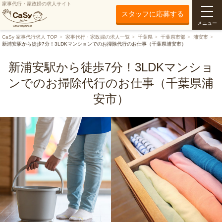
家事代行・家政婦の求人サイト
スタッフに応募する
メニュー
CaSy 家事代行求人 TOP
家事代行・家政婦の求人一覧
千葉県
千葉県市部
浦安市
新浦安駅から徒歩7分！3LDKマンションでのお掃除代行のお仕事（千葉県浦安市）
新浦安駅から徒歩7分！3LDKマンショ
ンでのお掃除代行のお仕事（千葉県浦
安市）