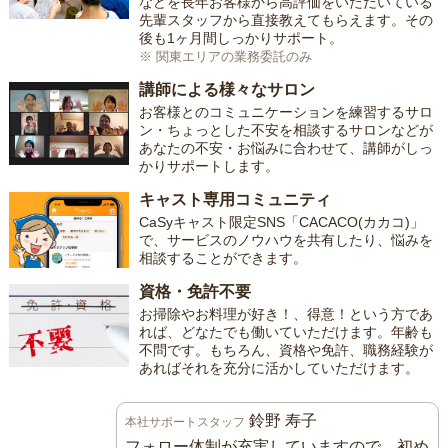
などを長年お客様から高評価をいただいている
先輩スタッフから直接教えてもらえます。その
後も1ヶ月間しっかりサポート。
※ 関東エリアの業務委託のみ
講師による様々なサロン
お客様とのコミュニケーションを練習するサロ
ン・ちょっとした不安を相談するサロンなどが
あなたの不安・お悩みに合わせて、講師がしっ
かりサポートします。
キャスト専用コミュニティ
CaSyキャスト限定SNS「CACACO(カカコ)」
で、サービスのノウハウを共有したり、悩みを
相談することができます。
資格・免許不要
お掃除やお料理が好き！、得意！という方であ
れば、どなたでも働いていただけます。年齢も
不問です。もちろん、資格や免許、職務経験が
あればそれを充分に活かしていただけます。
鈴野 寿子
本社サポートスタッフ
フォロー体制が充実していますので、初め