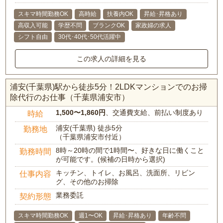
スキマ時間勤務OK
高時給
扶養内OK
昇給･昇格あり
高収入可能
学歴不問
ブランクOK
家政婦の求人
シフト自由
30代･40代･50代活躍中
この求人の詳細を見る
浦安(千葉県)駅から徒歩5分！2LDKマンションでのお掃
除代行のお仕事（千葉県浦安市）
1,500〜1,860円
、交通費支給、前払い制度あり
時給
浦安(千葉県) 徒歩5分
勤務地
（千葉県浦安市付近）
8時～20時の間で1時間〜、好きな日に働くこと
勤務時間
が可能です。(候補の日時から選択)
キッチン、トイレ、お風呂、洗面所、リビン
仕事内容
グ、その他のお掃除
業務委託
契約形態
スキマ時間勤務OK
週1〜OK
昇給･昇格あり
年齢不問