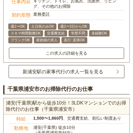
キッチン、トイレ、お風呂、洗面所、リビン
仕事内容
グ、その他のお掃除
業務委託
契約形態
週1〜OK
土日祝のみOK
週2〜3日からOK
スキマ時間勤務OK
交通費支給
学歴不問
未経験OK
ブランクOK
家政婦の求人
直行･直帰OK
この求人の詳細を見る
新浦安駅の家事代行の求人一覧を見る
千葉県浦安市のお掃除代行のお仕事
浦安(千葉県)駅から徒歩10分！3LDKマンションでのお掃
除代行のお仕事（千葉県浦安市）
1,500〜1,860円
、交通費支給、前払い制度あり
時給
浦安(千葉県) 徒歩10分
勤務地
（千葉県浦安市付近）