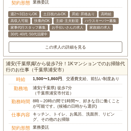
業務委託
契約形態
週2〜3日からOK
土日祝のみOK
昇給･昇格あり
高時給
高収入可能
扶養内OK
主婦･主夫歓迎
ハウスキーパー募集
家事代行スタッフ募集
お手伝いさんの求人
家政婦の求人
30代･40代･50代活躍中
この求人の詳細を見る
浦安(千葉県)駅から徒歩7分！1Kマンションでのお掃除代
行のお仕事（千葉県浦安市）
1,500〜1,860円
、交通費支給、前払い制度あり
時給
浦安(千葉県) 徒歩7分
勤務地
（千葉県浦安市付近）
8時～20時の間で1時間〜、好きな日に働くこと
勤務時間
が可能です。(候補の日時から選択)
キッチン、トイレ、お風呂、洗面所、リビン
仕事内容
グ、その他のお掃除
業務委託
契約形態