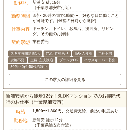
新浦安 徒歩5分
勤務地
（千葉県浦安市付近）
8時～20時の間で1時間〜、好きな日に働くこと
勤務時間
が可能です。(候補の日時から選択)
キッチン、トイレ、お風呂、洗面所、リビン
仕事内容
グ、その他のお掃除
業務委託
契約形態
スキマ時間勤務OK
昇給･昇格あり
高収入可能
年齢不問
資格不要
主婦･主夫歓迎
ブランクOK
ハウスキーパー募集
30代･40代･50代活躍中
この求人の詳細を見る
新浦安駅から徒歩12分！3LDKマンションでのお掃除代
行のお仕事（千葉県浦安市）
1,500〜1,860円
、交通費支給、前払い制度あり
時給
新浦安 徒歩12分
勤務地
（千葉県浦安市付近）