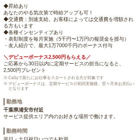
◆昇給あり
あなたのやる気次第で時給アップも可！
◆交通費：別途支給。お客様によっては交通費を増額され
る方もいます
◆各種インセンティブあり
・表彰制度を毎月実施（5千円〜1万円の報奨金を授与）
・友人紹介で、最大1万7000千円のボーナス付与
＼デビューボーナス2,500円もらえる／
ご応募から30日以内に定期サービスの担当になると、
2,500円プレゼント
CaSyで新たにお仕事をスタートされる方が対象です
デビューボーナスは、定期サービスの初回実施後、翌々月末お支払い
となります
勤務地
千葉県浦安市付近
サービス提供エリア内のお好きな場所で働けます。
勤務時間
平日・土日祝日いつでも歓迎