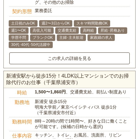
グ、その他のお掃除
業務委託
契約形態
土日祝のみOK
週2〜3日からOK
スキマ時間勤務OK
週1〜OK
高収入可能
交通費支給
高時給
昇給･昇格あり
学歴不問
ブランクOK
主婦･主夫歓迎
家政婦の求人
30代･40代･50代活躍中
この求人の詳細を見る
新浦安駅から徒歩15分！4LDK以上マンションでのお掃
除代行のお仕事（千葉県浦安市）
1,500〜1,860円
、交通費支給、前払い制度あり
時給
新浦安 徒歩15分
勤務地
明海大学前／東京ベイシティバス 徒歩1分
（千葉県浦安市付近）
8時～20時の間で1時間〜、好きな日に働くこと
勤務時間
が可能です。(候補の日時から選択)
キッチン、トイレ、お風呂、洗面所、リビン
仕事内容