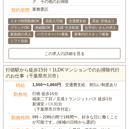
グ、その他のお掃除
業務委託
契約形態
スキマ時間勤務OK
高収入可能
交通費支給
昇給･昇格あり
ブランクOK
未経験OK
主婦･主夫歓迎
お手伝いさんの求人
家政婦の求人
ハウスキーパー募集
家事代行スタッフ募集
シフト自由
この求人の詳細を見る
行徳駅から徒歩15分！1LDKマンションでのお掃除代行
のお仕事（千葉県市川市）
1,500〜1,860円
、交通費支給、前払い制度あり
時給
行徳 徒歩15分
勤務地
福栄二丁目／京成トランジットバス 徒歩1分
新浦安 バス31分
（千葉県市川市付近）
8時～20時の間で1時間〜、好きな日に働くこと
勤務時間
が可能です。(候補の日時から選択)