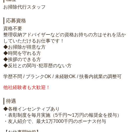
お掃除代行スタッフ
応募資格
資格不要
整理収納アドバイザーなどの資格お持ちの方はそれを活か
していただけるお仕事です！
◆お掃除が得意な方
◆時間を守れる方
◆挨拶のできる方
◆反社との関与･犯罪歴のない方
学歴不問 / ブランクOK / 未経験OK / 扶養内就業の調整可
他社経験者も大歓迎！
待遇
◆各種インセンティブあり
・表彰制度を毎月実施（5千円〜1万円の報奨金を授与）
・友人紹介で、最大1万7000千円のボーナス付与