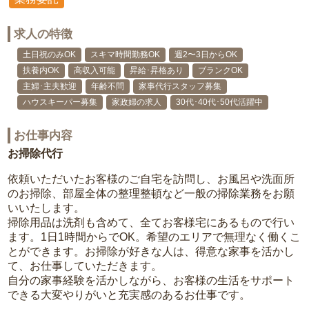
求人の特徴
土日祝のみOK
スキマ時間勤務OK
週2〜3日からOK
扶養内OK
高収入可能
昇給･昇格あり
ブランクOK
主婦･主夫歓迎
年齢不問
家事代行スタッフ募集
ハウスキーパー募集
家政婦の求人
30代･40代･50代活躍中
お仕事内容
お掃除代行
依頼いただいたお客様のご自宅を訪問し、お風呂や洗面所
のお掃除、部屋全体の整理整頓など一般の掃除業務をお願
いいたします。
掃除用品は洗剤も含めて、全てお客様宅にあるもので行い
ます。1日1時間からでOK。希望のエリアで無理なく働くこ
とができます。お掃除が好きな人は、得意な家事を活かし
て、お仕事していただきます。
自分の家事経験を活かしながら、お客様の生活をサポート
できる大変やりがいと充実感のあるお仕事です。