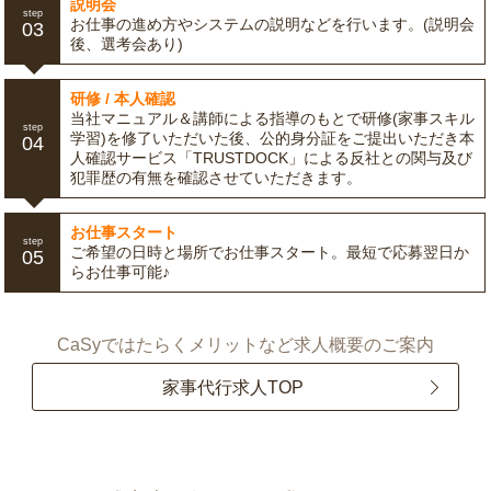
説明会
step
お仕事の進め方やシステムの説明などを行います。(説明会
03
後、選考会あり)
研修 / 本人確認
当社マニュアル＆講師による指導のもとで研修(家事スキル
step
学習)を修了いただいた後、公的身分証をご提出いただき本
04
人確認サービス「TRUSTDOCK」による反社との関与及び
犯罪歴の有無を確認させていただきます。
お仕事スタート
step
ご希望の日時と場所でお仕事スタート。最短で応募翌日か
05
らお仕事可能♪
CaSyではたらくメリットなど求人概要のご案内
家事代行求人TOP