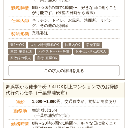
8時～20時の間で1時間〜、好きな日に働くこと
勤務時間
が可能です。(候補の日時から選択)
キッチン、トイレ、お風呂、洗面所、リビン
仕事内容
グ、その他のお掃除
業務委託
契約形態
週1〜OK
スキマ時間勤務OK
扶養内OK
学歴不問
主婦･主夫歓迎
ハウスキーパー募集
お手伝いさんの求人
家政婦の求人
直行･直帰OK
この求人の詳細を見る
舞浜駅から徒歩15分！4LDK以上マンションでのお掃除
代行のお仕事（千葉県浦安市）
1,500〜1,860円
、交通費支給、前払い制度あり
時給
舞浜 徒歩15分
勤務地
（千葉県浦安市付近）
8時～20時の間で1時間〜、好きな日に働くこと
勤務時間