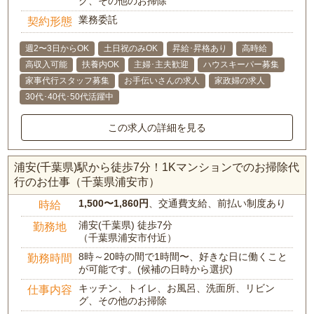
グ、その他のお掃除
業務委託
契約形態
週2〜3日からOK
土日祝のみOK
昇給･昇格あり
高時給
高収入可能
扶養内OK
主婦･主夫歓迎
ハウスキーパー募集
家事代行スタッフ募集
お手伝いさんの求人
家政婦の求人
30代･40代･50代活躍中
この求人の詳細を見る
浦安(千葉県)駅から徒歩7分！1Kマンションでのお掃除代
行のお仕事（千葉県浦安市）
1,500〜1,860円
、交通費支給、前払い制度あり
時給
浦安(千葉県) 徒歩7分
勤務地
（千葉県浦安市付近）
8時～20時の間で1時間〜、好きな日に働くこと
勤務時間
が可能です。(候補の日時から選択)
キッチン、トイレ、お風呂、洗面所、リビン
仕事内容
グ、その他のお掃除