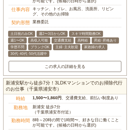
が可能です。(候補の日時から選択)
キッチン、トイレ、お風呂、洗面所、リビン
仕事内容
グ、その他のお掃除
業務委託
契約形態
土日祝のみOK
週2〜3日からOK
スキマ時間勤務OK
週1〜OK
高収入可能
交通費支給
高時給
昇給･昇格あり
学歴不問
ブランクOK
主婦･主夫歓迎
家政婦の求人
30代･40代･50代活躍中
この求人の詳細を見る
新浦安駅から徒歩7分！3LDKマンションでのお掃除代行
のお仕事（千葉県浦安市）
1,500〜1,860円
、交通費支給、前払い制度あり
時給
新浦安 徒歩7分
勤務地
（千葉県浦安市付近）
8時～20時の間で1時間〜、好きな日に働くこと
勤務時間
が可能です。(候補の日時から選択)