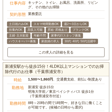
キッチン、トイレ、お風呂、洗面所、リビン
仕事内容
グ、その他のお掃除
業務委託
契約形態
土日祝のみOK
スキマ時間勤務OK
週2〜3日からOK
扶養内OK
高収入可能
昇給･昇格あり
ブランクOK
主婦･主夫歓迎
年齢不問
家事代行スタッフ募集
ハウスキーパー募集
家政婦の求人
30代･40代･50代活躍中
この求人の詳細を見る
新浦安駅から徒歩15分！4LDK以上マンションでのお掃
除代行のお仕事（千葉県浦安市）
1,500〜1,860円
、交通費支給、前払い制度あり
時給
新浦安 徒歩15分
勤務地
明海大学前／東京ベイシティバス 徒歩1分
（千葉県浦安市付近）
8時～20時の間で1時間〜、好きな日に働くこと
勤務時間
が可能です。(候補の日時から選択)