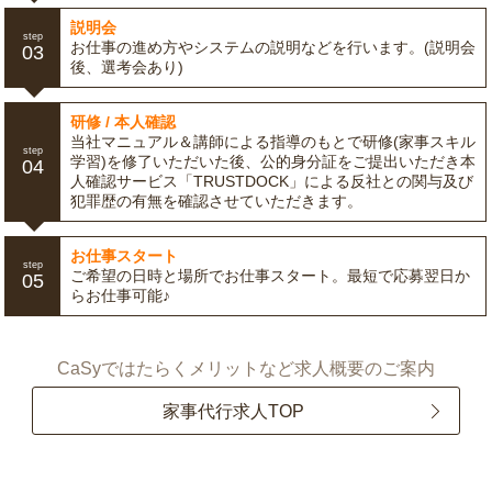
説明会
step
お仕事の進め方やシステムの説明などを行います。(説明会
03
後、選考会あり)
研修 / 本人確認
当社マニュアル＆講師による指導のもとで研修(家事スキル
step
学習)を修了いただいた後、公的身分証をご提出いただき本
04
人確認サービス「TRUSTDOCK」による反社との関与及び
犯罪歴の有無を確認させていただきます。
お仕事スタート
step
ご希望の日時と場所でお仕事スタート。最短で応募翌日か
05
らお仕事可能♪
CaSyではたらくメリットなど求人概要のご案内
家事代行求人TOP