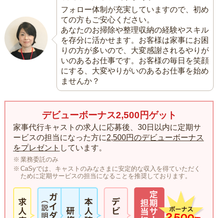
フォロー体制が充実していますので、初め
ての方もご安心ください。
あなたのお掃除や整理収納の経験やスキル
を存分に活かせます。お客様は家事にお困
りの方が多いので、大変感謝されるやりが
いのあるお仕事です。お客様の毎日を笑顔
にする、大変やりがいのあるお仕事を始め
ませんか？
デビューボーナス2,500円ゲット
家事代行キャストの求人に応募後、30日以内に定期サ
ービスの担当になった方に
2,500円のデビューボーナス
をプレゼント
しています。
業務委託のみ
CaSyでは、キャストのみなさまに安定的な収入を得ていただく
ために定期サービスの担当になることを推奨しております。