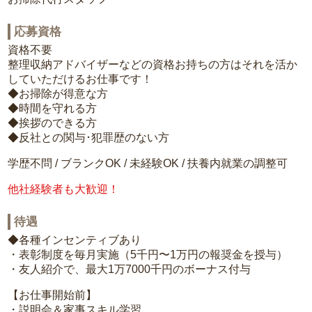
応募資格
資格不要
整理収納アドバイザーなどの資格お持ちの方はそれを活か
していただけるお仕事です！
◆お掃除が得意な方
◆時間を守れる方
◆挨拶のできる方
◆反社との関与･犯罪歴のない方
学歴不問 / ブランクOK / 未経験OK / 扶養内就業の調整可
他社経験者も大歓迎！
待遇
◆各種インセンティブあり
・表彰制度を毎月実施（5千円〜1万円の報奨金を授与）
・友人紹介で、最大1万7000千円のボーナス付与
【お仕事開始前】
・説明会＆家事スキル学習