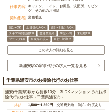
キッチン、トイレ、お風呂、洗面所、リビン
仕事内容
グ、その他のお掃除
業務委託
契約形態
週1〜OK
土日祝のみOK
週2〜3日からOK
スキマ時間勤務OK
交通費支給
学歴不問
未経験OK
ブランクOK
家政婦の求人
直行･直帰OK
この求人の詳細を見る
新浦安駅の家事代行の求人一覧を見る
千葉県浦安市のお掃除代行のお仕事
浦安(千葉県)駅から徒歩10分！3LDKマンションでのお掃
除代行のお仕事（千葉県浦安市）
1,500〜1,860円
、交通費支給、前払い制度あり
時給