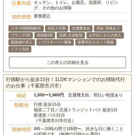
キッチン、トイレ、お風呂、洗面所、リビン
仕事内容
グ、その他のお掃除
業務委託
契約形態
スキマ時間勤務OK
高収入可能
交通費支給
昇給･昇格あり
ブランクOK
未経験OK
主婦･主夫歓迎
お手伝いさんの求人
家政婦の求人
ハウスキーパー募集
家事代行スタッフ募集
シフト自由
この求人の詳細を見る
行徳駅から徒歩15分！1LDKマンションでのお掃除代行
のお仕事（千葉県市川市）
1,500〜1,860円
、交通費支給、前払い制度あり
時給
行徳 徒歩15分
勤務地
福栄二丁目／京成トランジットバス 徒歩1分
新浦安 バス31分
（千葉県市川市付近）
8時～20時の間で1時間〜、好きな日に働くこと
勤務時間
が可能です。(候補の日時から選択)