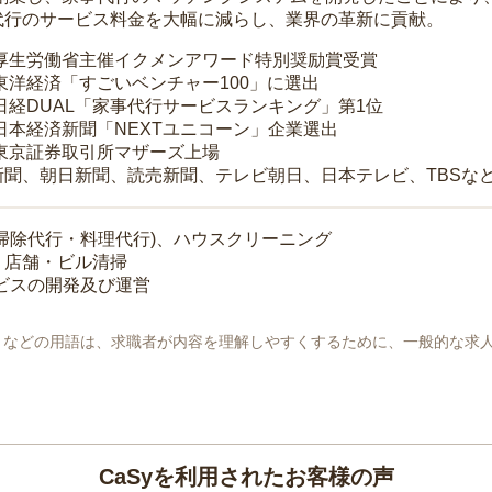
代行のサービス料金を大幅に減らし、業界の革新に貢献。
 厚生労働省主催イクメンアワード特別奨励賞受賞
 東洋経済「すごいベンチャー100」に選出
 日経DUAL「家事代行サービスランキング」第1位
 日本経済新聞「NEXTユニコーン」企業選出
 東京証券取引所マザーズ上場
新聞、朝日新聞、読売新聞、テレビ朝日、日本テレビ、TBSな
掃除代行・料理代行)、ハウスクリーニング
・店舗・ビル清掃
ービスの開発及び運営
地」などの用語は、求職者が内容を理解しやすくするために、一般的な求
CaSyを利用されたお客様の声