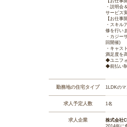
【お仕事
・説明会
サービス
【お仕事
・スキル
修を行いま
・カジー
回開催)
・キャス
満足度を高
◆ユニフ
◆前払い
勤務地の住宅タイプ
1LDKの
求人予定人数
1名
求人企業
株式会社Ca
2014