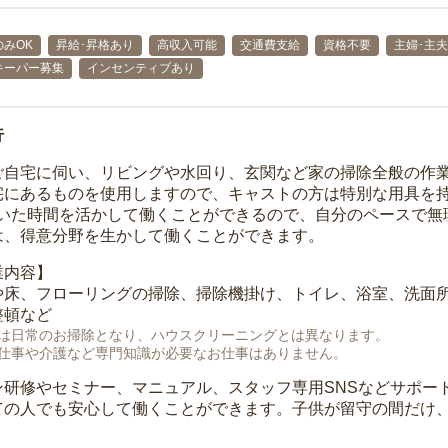
みOK
昇給･昇格あり
高収入可能
交通費支給
資格不要
主婦･主
キーパー募集
インセンティブあり
行
ご自宅に伺い、リビングや水回り、玄関など家の掃除全般の作
宅にあるものを使用しますので、キャストの方は特別な用具を持
空いた時間を活かして働くことができるので、自分のペースで無
は、得意分野を生かして働くことができます。
業内容】
や床、フローリングの掃除、掃除機掛け、トイレ、浴室、洗面
整頓など
は日常のお掃除となり、ハウスクリーニングとは異なります。
仕事や介護など専門知識が必要なお仕事はありません。
ン研修やセミナー、マニュアル、スタッフ専用SNSなどサポー
ての人でも安心して働くことができます。子供が留守の間だけ、