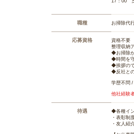
17：00
職種
お掃除代
応募資格
資格不要
整理収納
◆お掃除
◆時間を
◆挨拶の
◆反社と
学歴不問 /
他社経験
待遇
◆各種イ
・表彰制
・友人紹介