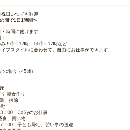
日祝日いつでも歓迎
時の間で1日1時間〜
日・時間に働けます
例：
み 9時～12時、14時～17時など
ライフスタイルに合わせて、自由にお仕事ができます
んの場合（45歳）
起床
弁当･朝食作り
洗濯、掃除
移動
13：00 CaSyのお仕事
 昼食、買い物
～17：00 子ども帰宅、習い事の送迎