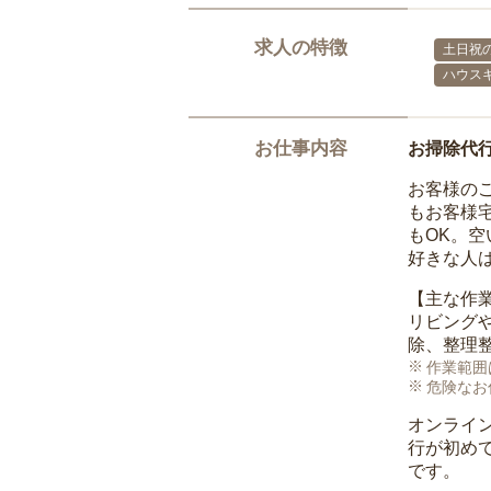
求人の特徴
土日祝の
ハウス
お仕事内容
お掃除代
お客様の
もお客様
もOK。
好きな人
【主な作
リビング
除、整理
作業範囲
危険なお
オンライ
行が初め
です。