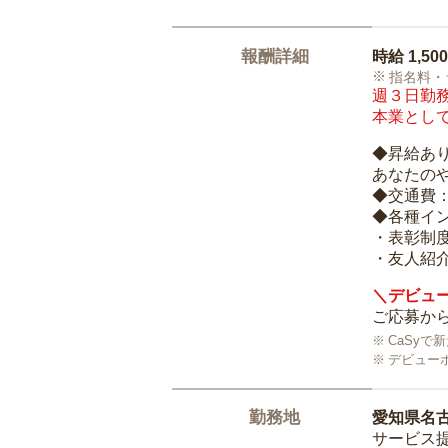
報酬詳細
時給
1,50
指名料・
週３日勤務
本業として
◆昇給あ
あなたの
◆交通費
◆各種イ
・表彰制
・友人紹介
＼デビュー
ご応募から
CaSy
デビュー
勤務地
愛知県名
サービス