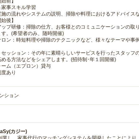
開始前】
＆家事スキル学習
実施の流れやシステムの説明、掃除や料理におけるアドバイス
開始後】
アップ研修：掃除の仕方、お客様とのコミュニケーションの取
す。(希望者のみ、随時開催)
サロン：時短料理や掃除のテクニックなど、様々なテーマや事例
トセッション：その年に素晴らしいサービスを行ったスタッフ
める方法などをシェアします。(招待制･年１回開催)
ォーム（エプロン）貸与
制度あり
マンション
Sy(カジー)
年に創業し、家事代行のマッチングシステムを開発したことによ