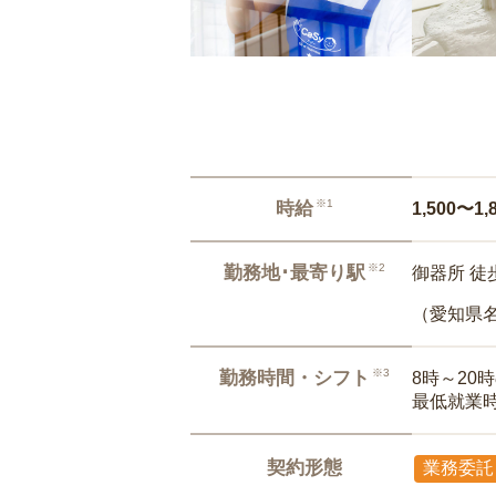
※1
時給
1,500〜1,
※2
勤務地･最寄り駅
御器所 徒
（愛知県
※3
勤務時間・シフト
8時～20
最低就業
契約形態
業務委託