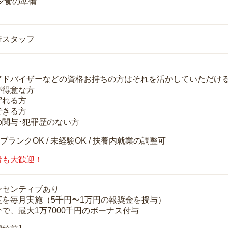
 夕食の準備
行スタッフ
アドバイザーなどの資格お持ちの方はそれを活かしていただけ
が得意な方
守れる方
できる方
の関与･犯罪歴のない方
 ブランクOK / 未経験OK / 扶養内就業の調整可
者も大歓迎！
ンセンティブあり
度を毎月実施（5千円〜1万円の報奨金を授与）
で、最大1万7000千円のボーナス付与