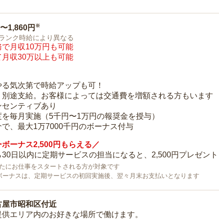
※
0〜1,860円
ランク時給により異なる
で月収10万円も可能
月収30万以上も可能
り
やる気次第で時給アップも可！
：別途支給。お客様によっては交通費を増額される方もいます
ンセンティブあり
度を毎月実施（5千円〜1万円の報奨金を授与）
で、最大1万7000千円のボーナス付与
ボーナス2,500円もらえる／
30日以内に定期サービスの担当になると、2,500円プレゼント
で新たにお仕事をスタートされる方が対象です
ボーナスは、定期サービスの初回実施後、翌々月末お支払いとなります
古屋市昭和区付近
提供エリア内のお好きな場所で働けます。