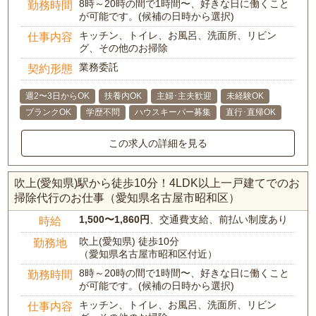
8時～20時の間で1時間〜、好きな日に働くこと
勤務時間
が可能です。(候補の日時から選択)
キッチン、トイレ、お風呂、洗面所、リビン
仕事内容
グ、その他のお掃除
業務委託
契約形態
週2〜3日からOK
扶養内OK
主婦･主夫歓迎
未経験OK
ブランクOK
学歴不問
ハウスキーパー募集
直行･直帰OK
この求人の詳細を見る
吹上(愛知県)駅から徒歩10分！4LDK以上一戸建てでのお
掃除代行のお仕事（愛知県名古屋市昭和区）
1,500〜1,860円
、交通費支給、前払い制度あり
時給
吹上(愛知県) 徒歩10分
勤務地
（愛知県名古屋市昭和区付近）
8時～20時の間で1時間〜、好きな日に働くこと
勤務時間
が可能です。(候補の日時から選択)
キッチン、トイレ、お風呂、洗面所、リビン
仕事内容