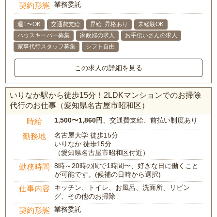
業務委託
契約形態
週1〜OK
交通費支給
昇給･昇格あり
未経験OK
ハウスキーパー募集
家政婦の求人
お手伝いさんの求人
家事代行スタッフ募集
シフト自由
この求人の詳細を見る
いりなか駅から徒歩15分！2LDKマンションでのお掃除
代行のお仕事（愛知県名古屋市昭和区）
1,500〜1,860円
、交通費支給、前払い制度あり
時給
名古屋大学 徒歩15分
勤務地
いりなか 徒歩15分
（愛知県名古屋市昭和区付近）
8時～20時の間で1時間〜、好きな日に働くこと
勤務時間
が可能です。(候補の日時から選択)
キッチン、トイレ、お風呂、洗面所、リビン
仕事内容
グ、その他のお掃除
業務委託
契約形態