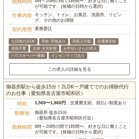
8時～20時の間で1時間〜、好きな日に働くこと
勤務時間
が可能です。(候補の日時から選択)
キッチン、トイレ、お風呂、洗面所、リビン
仕事内容
グ、その他のお掃除
業務委託
契約形態
土日祝のみOK
昇給･昇格あり
高収入可能
交通費支給
資格不要
主婦･主夫歓迎
お手伝いさんの求人
ハウスキーパー募集
インセンティブあり
この求人の詳細を見る
御器所駅から徒歩15分！2LDK一戸建てでのお掃除代行
のお仕事（愛知県名古屋市昭和区）
1,500〜1,860円
、交通費支給、前払い制度あり
時給
御器所 徒歩15分
勤務地
（愛知県名古屋市昭和区付近）
8時～20時の間で1時間〜、好きな日に働くこと
勤務時間
が可能です。(候補の日時から選択)