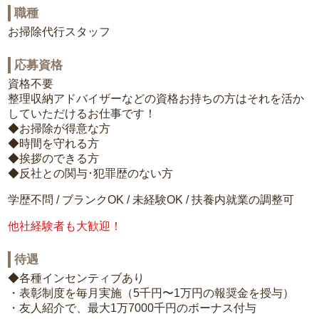
職種
お掃除代行スタッフ
応募資格
資格不要
整理収納アドバイザーなどの資格お持ちの方はそれを活か
していただけるお仕事です！
◆お掃除が得意な方
◆時間を守れる方
◆挨拶のできる方
◆反社との関与･犯罪歴のない方
学歴不問 / ブランクOK / 未経験OK / 扶養内就業の調整可
他社経験者も大歓迎！
待遇
◆各種インセンティブあり
・表彰制度を毎月実施（5千円〜1万円の報奨金を授与）
・友人紹介で、最大1万7000千円のボーナス付与