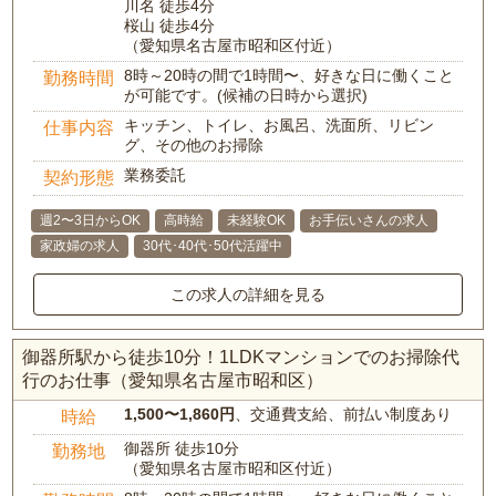
川名 徒歩4分
桜山 徒歩4分
（愛知県名古屋市昭和区付近）
8時～20時の間で1時間〜、好きな日に働くこと
勤務時間
が可能です。(候補の日時から選択)
キッチン、トイレ、お風呂、洗面所、リビン
仕事内容
グ、その他のお掃除
業務委託
契約形態
週2〜3日からOK
高時給
未経験OK
お手伝いさんの求人
家政婦の求人
30代･40代･50代活躍中
この求人の詳細を見る
御器所駅から徒歩10分！1LDKマンションでのお掃除代
行のお仕事（愛知県名古屋市昭和区）
1,500〜1,860円
、交通費支給、前払い制度あり
時給
御器所 徒歩10分
勤務地
（愛知県名古屋市昭和区付近）