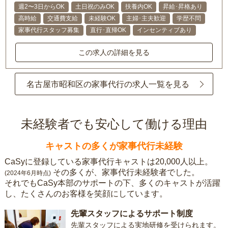
週2〜3日からOK
土日祝のみOK
扶養内OK
昇給･昇格あり
高時給
交通費支給
未経験OK
主婦･主夫歓迎
学歴不問
家事代行スタッフ募集
直行･直帰OK
インセンティブあり
この求人の詳細を見る
名古屋市昭和区の家事代行の求人一覧を見る
未経験者でも安心して働ける理由
キャストの多くが家事代行未経験
CaSyに登録している家事代行キャストは20,000人以上。
その多くが、家事代行未経験者でした。
(2024年6月時点)
それでもCaSy本部のサポートの下、多くのキャストが活躍
し、たくさんのお客様を笑顔にしています。
先輩スタッフによるサポート制度
先輩スタッフによる実地研修を受けられます。