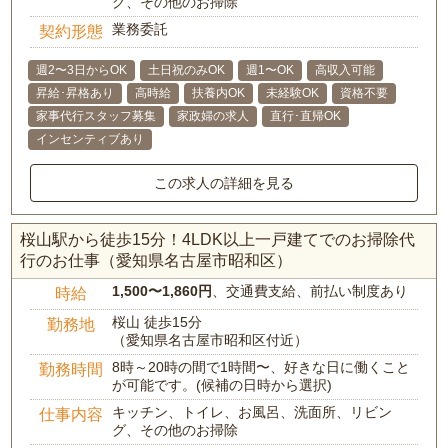
グ、その他のお掃除
業務委託
契約形態
週2〜3日からOK
土日祝のみOK
週1〜OK
高収入可能
昇給･昇格あり
高時給
扶養内OK
未経験OK
資格不要
家事代行スタッフ募集
家政婦の求人
直行･直帰OK
インセンティブあり
この求人の詳細を見る
桜山駅から徒歩15分！4LDK以上一戸建てでのお掃除代
行のお仕事（愛知県名古屋市昭和区）
1,500〜1,860円
、交通費支給、前払い制度あり
時給
桜山 徒歩15分
勤務地
（愛知県名古屋市昭和区付近）
8時～20時の間で1時間〜、好きな日に働くこと
勤務時間
が可能です。(候補の日時から選択)
キッチン、トイレ、お風呂、洗面所、リビン
仕事内容
グ、その他のお掃除