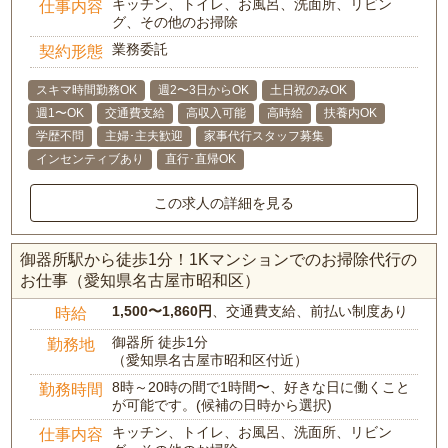
キッチン、トイレ、お風呂、洗面所、リビン
仕事内容
グ、その他のお掃除
業務委託
契約形態
スキマ時間勤務OK
週2〜3日からOK
土日祝のみOK
週1〜OK
交通費支給
高収入可能
高時給
扶養内OK
学歴不問
主婦･主夫歓迎
家事代行スタッフ募集
インセンティブあり
直行･直帰OK
この求人の詳細を見る
御器所駅から徒歩1分！1Kマンションでのお掃除代行の
お仕事（愛知県名古屋市昭和区）
1,500〜1,860円
、交通費支給、前払い制度あり
時給
御器所 徒歩1分
勤務地
（愛知県名古屋市昭和区付近）
8時～20時の間で1時間〜、好きな日に働くこと
勤務時間
が可能です。(候補の日時から選択)
キッチン、トイレ、お風呂、洗面所、リビン
仕事内容