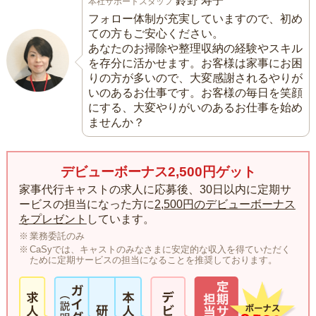
鈴野 寿子
本社サポートスタッフ
フォロー体制が充実していますので、初め
ての方もご安心ください。
あなたのお掃除や整理収納の経験やスキル
を存分に活かせます。お客様は家事にお困
りの方が多いので、大変感謝されるやりが
いのあるお仕事です。お客様の毎日を笑顔
にする、大変やりがいのあるお仕事を始め
ませんか？
デビューボーナス2,500円ゲット
家事代行キャストの求人に応募後、30日以内に定期サ
ービスの担当になった方に
2,500円のデビューボーナス
をプレゼント
しています。
業務委託のみ
CaSyでは、キャストのみなさまに安定的な収入を得ていただく
ために定期サービスの担当になることを推奨しております。