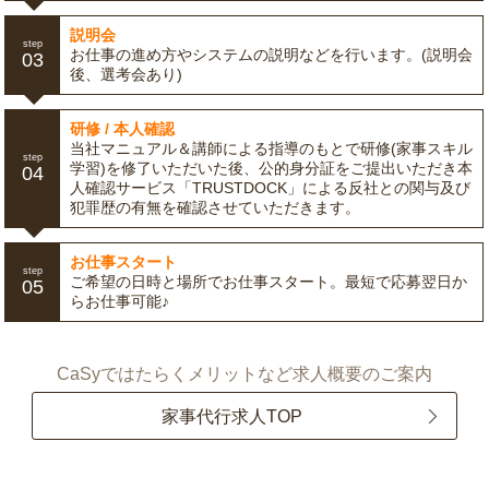
説明会
step
お仕事の進め方やシステムの説明などを行います。(説明会
03
後、選考会あり)
研修 / 本人確認
当社マニュアル＆講師による指導のもとで研修(家事スキル
step
学習)を修了いただいた後、公的身分証をご提出いただき本
04
人確認サービス「TRUSTDOCK」による反社との関与及び
犯罪歴の有無を確認させていただきます。
お仕事スタート
step
ご希望の日時と場所でお仕事スタート。最短で応募翌日か
05
らお仕事可能♪
CaSyではたらくメリットなど求人概要のご案内
家事代行求人TOP