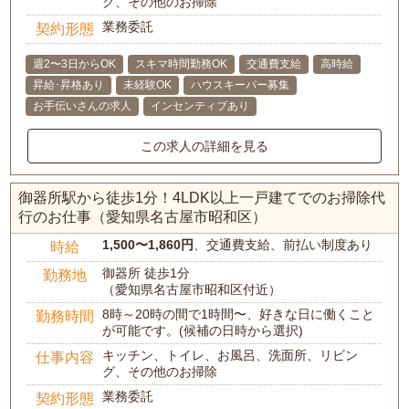
グ、その他のお掃除
業務委託
契約形態
週2〜3日からOK
スキマ時間勤務OK
交通費支給
高時給
昇給･昇格あり
未経験OK
ハウスキーパー募集
お手伝いさんの求人
インセンティブあり
この求人の詳細を見る
御器所駅から徒歩1分！4LDK以上一戸建てでのお掃除代
行のお仕事（愛知県名古屋市昭和区）
1,500〜1,860円
、交通費支給、前払い制度あり
時給
御器所 徒歩1分
勤務地
（愛知県名古屋市昭和区付近）
8時～20時の間で1時間〜、好きな日に働くこと
勤務時間
が可能です。(候補の日時から選択)
キッチン、トイレ、お風呂、洗面所、リビン
仕事内容
グ、その他のお掃除
業務委託
契約形態