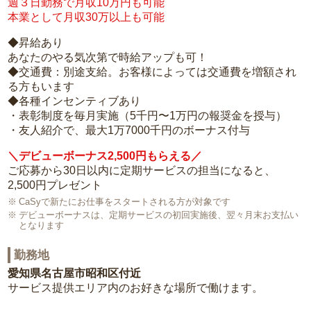
週３日勤務で月収10万円も可能
本業として月収30万以上も可能
◆昇給あり
あなたのやる気次第で時給アップも可！
◆交通費：別途支給。お客様によっては交通費を増額され
る方もいます
◆各種インセンティブあり
・表彰制度を毎月実施（5千円〜1万円の報奨金を授与）
・友人紹介で、最大1万7000千円のボーナス付与
＼デビューボーナス2,500円もらえる／
ご応募から30日以内に定期サービスの担当になると、
2,500円プレゼント
CaSyで新たにお仕事をスタートされる方が対象です
デビューボーナスは、定期サービスの初回実施後、翌々月末お支払い
となります
勤務地
愛知県名古屋市昭和区付近
サービス提供エリア内のお好きな場所で働けます。