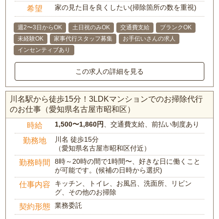
家の見た目を良くしたい(掃除箇所の数を重視)
希望
週2〜3日からOK
土日祝のみOK
交通費支給
ブランクOK
未経験OK
家事代行スタッフ募集
お手伝いさんの求人
インセンティブあり
この求人の詳細を見る
川名駅から徒歩15分！3LDKマンションでのお掃除代行
のお仕事（愛知県名古屋市昭和区）
1,500〜1,860円
、交通費支給、前払い制度あり
時給
川名 徒歩15分
勤務地
（愛知県名古屋市昭和区付近）
8時～20時の間で1時間〜、好きな日に働くこと
勤務時間
が可能です。(候補の日時から選択)
キッチン、トイレ、お風呂、洗面所、リビン
仕事内容
グ、その他のお掃除
業務委託
契約形態