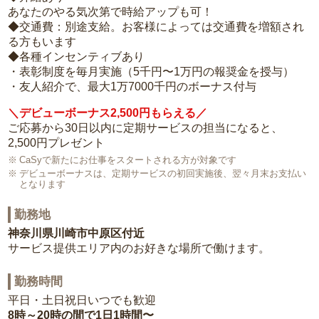
あなたのやる気次第で時給アップも可！
◆交通費：別途支給。お客様によっては交通費を増額され
る方もいます
◆各種インセンティブあり
・表彰制度を毎月実施（5千円〜1万円の報奨金を授与）
・友人紹介で、最大1万7000千円のボーナス付与
＼デビューボーナス2,500円もらえる／
ご応募から30日以内に定期サービスの担当になると、
2,500円プレゼント
CaSyで新たにお仕事をスタートされる方が対象です
デビューボーナスは、定期サービスの初回実施後、翌々月末お支払い
となります
勤務地
神奈川県川崎市中原区付近
サービス提供エリア内のお好きな場所で働けます。
勤務時間
平日・土日祝日いつでも歓迎
8時～20時の間で1日1時間〜