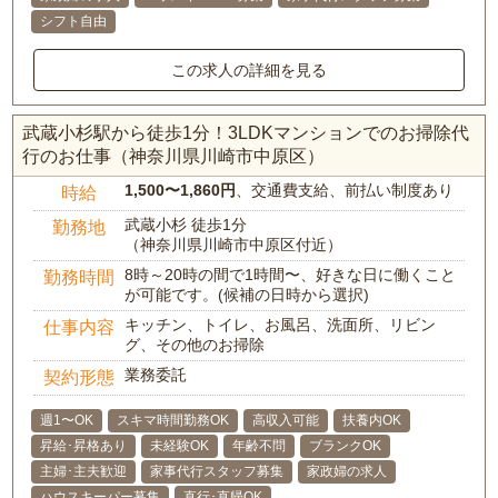
シフト自由
この求人の詳細を見る
武蔵小杉駅から徒歩1分！3LDKマンションでのお掃除代
行のお仕事（神奈川県川崎市中原区）
1,500〜1,860円
、交通費支給、前払い制度あり
時給
武蔵小杉 徒歩1分
勤務地
（神奈川県川崎市中原区付近）
8時～20時の間で1時間〜、好きな日に働くこと
勤務時間
が可能です。(候補の日時から選択)
キッチン、トイレ、お風呂、洗面所、リビン
仕事内容
グ、その他のお掃除
業務委託
契約形態
週1〜OK
スキマ時間勤務OK
高収入可能
扶養内OK
昇給･昇格あり
未経験OK
年齢不問
ブランクOK
主婦･主夫歓迎
家事代行スタッフ募集
家政婦の求人
ハウスキーパー募集
直行･直帰OK