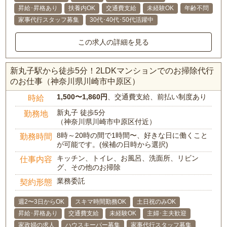
昇給･昇格あり
扶養内OK
交通費支給
未経験OK
年齢不問
家事代行スタッフ募集
30代･40代･50代活躍中
この求人の詳細を見る
新丸子駅から徒歩5分！2LDKマンションでのお掃除代行
のお仕事（神奈川県川崎市中原区）
1,500〜1,860円
、交通費支給、前払い制度あり
時給
新丸子 徒歩5分
勤務地
（神奈川県川崎市中原区付近）
8時～20時の間で1時間〜、好きな日に働くこと
勤務時間
が可能です。(候補の日時から選択)
キッチン、トイレ、お風呂、洗面所、リビン
仕事内容
グ、その他のお掃除
業務委託
契約形態
週2〜3日からOK
スキマ時間勤務OK
土日祝のみOK
昇給･昇格あり
交通費支給
未経験OK
主婦･主夫歓迎
家政婦の求人
ハウスキーパー募集
家事代行スタッフ募集