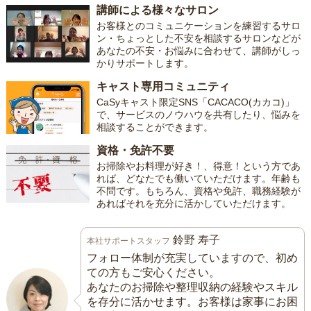
講師による様々なサロン
お客様とのコミュニケーションを練習するサロ
ン・ちょっとした不安を相談するサロンなどが
あなたの不安・お悩みに合わせて、講師がしっ
かりサポートします。
キャスト専用コミュニティ
CaSyキャスト限定SNS「CACACO(カカコ)」
で、サービスのノウハウを共有したり、悩みを
相談することができます。
資格・免許不要
お掃除やお料理が好き！、得意！という方であ
れば、どなたでも働いていただけます。年齢も
不問です。もちろん、資格や免許、職務経験が
あればそれを充分に活かしていただけます。
鈴野 寿子
本社サポートスタッフ
フォロー体制が充実していますので、初め
ての方もご安心ください。
あなたのお掃除や整理収納の経験やスキル
を存分に活かせます。お客様は家事にお困