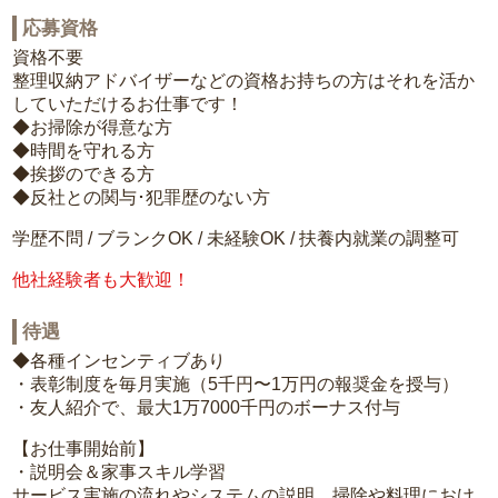
応募資格
資格不要
整理収納アドバイザーなどの資格お持ちの方はそれを活か
していただけるお仕事です！
◆お掃除が得意な方
◆時間を守れる方
◆挨拶のできる方
◆反社との関与･犯罪歴のない方
学歴不問 / ブランクOK / 未経験OK / 扶養内就業の調整可
他社経験者も大歓迎！
待遇
◆各種インセンティブあり
・表彰制度を毎月実施（5千円〜1万円の報奨金を授与）
・友人紹介で、最大1万7000千円のボーナス付与
【お仕事開始前】
・説明会＆家事スキル学習
サービス実施の流れやシステムの説明、掃除や料理におけ