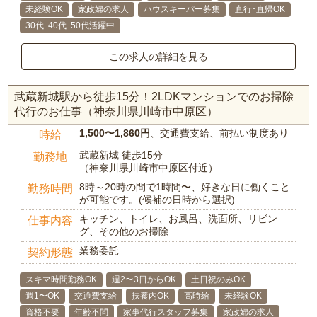
未経験OK
家政婦の求人
ハウスキーパー募集
直行･直帰OK
30代･40代･50代活躍中
この求人の詳細を見る
武蔵新城駅から徒歩15分！2LDKマンションでのお掃除
代行のお仕事（神奈川県川崎市中原区）
1,500〜1,860円
、交通費支給、前払い制度あり
時給
武蔵新城 徒歩15分
勤務地
（神奈川県川崎市中原区付近）
8時～20時の間で1時間〜、好きな日に働くこと
勤務時間
が可能です。(候補の日時から選択)
キッチン、トイレ、お風呂、洗面所、リビン
仕事内容
グ、その他のお掃除
業務委託
契約形態
スキマ時間勤務OK
週2〜3日からOK
土日祝のみOK
週1〜OK
交通費支給
扶養内OK
高時給
未経験OK
資格不要
年齢不問
家事代行スタッフ募集
家政婦の求人