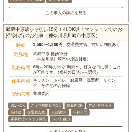
この求人の詳細を見る
武蔵中原駅から徒歩15分！4LDK以上マンションでのお
掃除代行のお仕事（神奈川県川崎市中原区）
1,500〜1,860円
、交通費支給、前払い制度あり
時給
武蔵中原 徒歩15分
勤務地
（神奈川県川崎市中原区付近）
8時～20時の間で1時間〜、好きな日に働くこと
勤務時間
が可能です。(候補の日時から選択)
キッチン、トイレ、お風呂、洗面所、リビン
仕事内容
グ、その他のお掃除
業務委託
契約形態
週1〜OK
スキマ時間勤務OK
扶養内OK
昇給･昇格あり
高時給
交通費支給
未経験OK
年齢不問
家事代行スタッフ募集
シフト自由