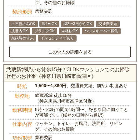
グ、その他のお掃除
業務委託
契約形態
土日祝のみOK
週1〜OK
週2〜3日からOK
交通費支給
扶養内OK
ブランクOK
未経験OK
ハウスキーパー募集
家政婦の求人
インセンティブあり
この求人の詳細を見る
武蔵新城駅から徒歩15分！3LDKマンションでのお掃除
代行のお仕事（神奈川県川崎市高津区）
1,500〜1,860円
、交通費支給、前払い制度あり
時給
武蔵新城 徒歩15分
勤務地
（神奈川県川崎市高津区付近）
8時～20時の間で1時間〜、好きな日に働くこと
勤務時間
が可能です。(候補の日時から選択)
キッチン、トイレ、お風呂、洗面所、リビン
仕事内容
グ、その他のお掃除
業務委託
契約形態