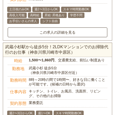
土日祝のみOK
週2〜3日からOK
スキマ時間勤務OK
高収入可能
高時給
昇給･昇格あり
学歴不問
お手伝いさんの求人
シフト自由
この求人の詳細を見る
武蔵小杉駅から徒歩5分！2LDKマンションでのお掃除代
行のお仕事（神奈川県川崎市中原区）
1,500〜1,860円
、交通費支給、前払い制度あり
時給
武蔵小杉 徒歩5分
勤務地
（神奈川県川崎市中原区付近）
8時～20時の間で1時間〜、好きな日に働くこと
勤務時間
が可能です。(候補の日時から選択)
キッチン、トイレ、お風呂、洗面所、リビン
仕事内容
グ、その他のお掃除
業務委託
契約形態
週2〜3日からOK
週1〜OK
スキマ時間勤務OK