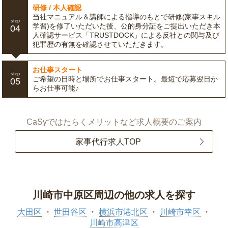
研修 / 本人確認
当社マニュアル＆講師による指導のもとで研修(家事スキル
step
学習)を修了いただいた後、公的身分証をご提出いただき本
04
人確認サービス「TRUSTDOCK」による反社との関与及び
犯罪歴の有無を確認させていただきます。
お仕事スタート
step
ご希望の日時と場所でお仕事スタート。最短で応募翌日か
05
らお仕事可能♪
CaSyではたらくメリットなど求人概要のご案内
家事代行求人TOP
川崎市中原区周辺の他の求人を探す
大田区
世田谷区
横浜市港北区
川崎市幸区
川崎市高津区