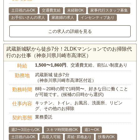
土日祝のみOK
交通費支給
未経験OK
家事代行スタッフ募集
お手伝いさんの求人
家政婦の求人
インセンティブあり
この求人の詳細を見る
武蔵新城駅から徒歩7分！2LDKマンションでのお掃除代
行のお仕事（神奈川県川崎市高津区）
1,500〜1,860円
、交通費支給、前払い制度あり
時給
武蔵新城 徒歩7分
勤務地
（神奈川県川崎市高津区付近）
8時～20時の間で1時間〜、好きな日に働くこと
勤務時間
が可能です。(候補の日時から選択)
キッチン、トイレ、お風呂、洗面所、リビン
仕事内容
グ、その他のお掃除
業務委託
契約形態
週2〜3日からOK
スキマ時間勤務OK
週1〜OK
土日祝のみOK
高収入可能
昇給･昇格あり
扶養内OK