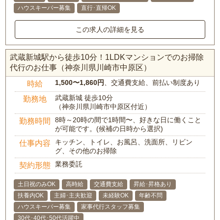
ハウスキーパー募集
直行･直帰OK
この求人の詳細を見る
武蔵新城駅から徒歩10分！1LDKマンションでのお掃除
代行のお仕事（神奈川県川崎市中原区）
1,500〜1,860円
、交通費支給、前払い制度あり
時給
武蔵新城 徒歩10分
勤務地
（神奈川県川崎市中原区付近）
8時～20時の間で1時間〜、好きな日に働くこと
勤務時間
が可能です。(候補の日時から選択)
キッチン、トイレ、お風呂、洗面所、リビン
仕事内容
グ、その他のお掃除
業務委託
契約形態
土日祝のみOK
高時給
交通費支給
昇給･昇格あり
扶養内OK
主婦･主夫歓迎
未経験OK
年齢不問
ハウスキーパー募集
家事代行スタッフ募集
30代･40代･50代活躍中