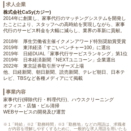
求人企業
株式会社CaSy(カジー)
2014年に創業し、家事代行のマッチングシステムを開発し
たことにより、スタッフへの高時給を実現しながら、家事
代行のサービス料金を大幅に減らし、業界の革新に貢献。
2018年 厚生労働省主催イクメンアワード特別奨励賞受賞
2019年 東洋経済「すごいベンチャー100」に選出
2019年 日経DUAL「家事代行サービスランキング」第1位
2019年 日本経済新聞「NEXTユニコーン」企業選出
2022年 東京証券取引所マザーズ上場
他、日経新聞、朝日新聞、読売新聞、テレビ朝日、日本テ
レビ、TBSなど各種メディアにて掲載
事業内容
家事代行(掃除代行・料理代行)、ハウスクリーニング
オフィス・店舗・ビル清掃
WEBサービスの開発及び運営
1「時給」※2「勤務時間」※3「勤務地」などの用語は、求職者
が内容を理解しやすくするために、一般的な求人用語を用いたも