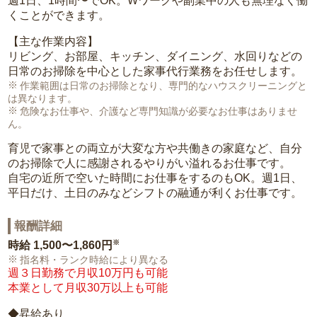
週1日、1時間〜でOK。Wワークや副業中の人も無理なく働
くことができます。
【主な作業内容】
リビング、お部屋、キッチン、ダイニング、水回りなどの
日常のお掃除を中心とした家事代行業務をお任せします。
作業範囲は日常のお掃除となり、専門的なハウスクリーニングと
は異なります。
危険なお仕事や、介護など専門知識が必要なお仕事はありませ
ん。
育児で家事との両立が大変な方や共働きの家庭など、自分
のお掃除で人に感謝されるやりがい溢れるお仕事です。
自宅の近所で空いた時間にお仕事をするのもOK。週1日、
平日だけ、土日のみなどシフトの融通が利くお仕事です。
報酬詳細
※
時給
1,500〜1,860円
指名料・ランク時給により異なる
週３日勤務で月収10万円も可能
本業として月収30万以上も可能
◆昇給あり