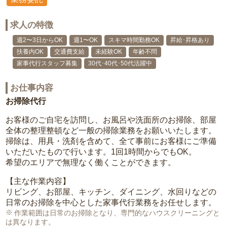
求人の特徴
週2〜3日からOK
週1〜OK
スキマ時間勤務OK
昇給･昇格あり
扶養内OK
交通費支給
未経験OK
年齢不問
家事代行スタッフ募集
30代･40代･50代活躍中
お仕事内容
お掃除代行
お客様のご自宅を訪問し、お風呂や洗面所のお掃除、部屋
全体の整理整頓など一般の掃除業務をお願いいたします。
掃除は、用具・洗剤を含めて、全て事前にお客様にご準備
いただいたもので行います。1回1時間からでもOK。
希望のエリアで無理なく働くことができます。
【主な作業内容】
リビング、お部屋、キッチン、ダイニング、水回りなどの
日常のお掃除を中心とした家事代行業務をお任せします。
作業範囲は日常のお掃除となり、専門的なハウスクリーニングと
は異なります。