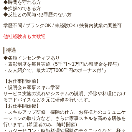
◆時間を守れる方
◆挨拶のできる方
◆反社との関与･犯罪歴のない方
学歴不問 / ブランクOK / 未経験OK / 扶養内就業の調整可
他社経験者も大歓迎！
待遇
◆各種インセンティブあり
・表彰制度を毎月実施（5千円〜1万円の報奨金を授与）
・友人紹介で、最大1万7000千円のボーナス付与
【お仕事開始前】
・説明会＆家事スキル学習
サービス実施の流れやシステムの説明、掃除や料理におけ
るアドバイスなどを元に研修を行います。
【お仕事開始後】
・スキルアップ研修：掃除の仕方、お客様とのコミュニケ
ーションの取り方など、さらに家事スキルを高める研修を
行います。(希望者のみ、随時開催)
・カジーサロン：時短料理や掃除のテクニックなど、様々