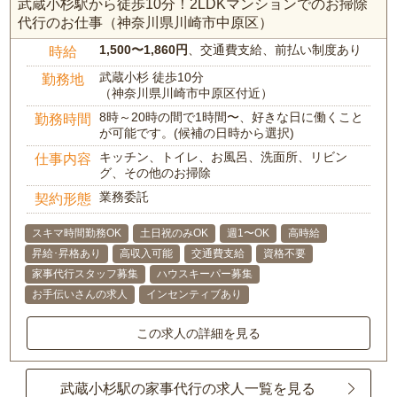
武蔵小杉駅から徒歩10分！2LDKマンションでのお掃除
代行のお仕事（神奈川県川崎市中原区）
1,500〜1,860円
、交通費支給、前払い制度あり
時給
武蔵小杉 徒歩10分
勤務地
（神奈川県川崎市中原区付近）
8時～20時の間で1時間〜、好きな日に働くこと
勤務時間
が可能です。(候補の日時から選択)
キッチン、トイレ、お風呂、洗面所、リビン
仕事内容
グ、その他のお掃除
業務委託
契約形態
スキマ時間勤務OK
土日祝のみOK
週1〜OK
高時給
昇給･昇格あり
高収入可能
交通費支給
資格不要
家事代行スタッフ募集
ハウスキーパー募集
お手伝いさんの求人
インセンティブあり
この求人の詳細を見る
武蔵小杉駅の家事代行の求人一覧を見る