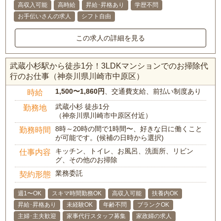
高収入可能
高時給
昇給･昇格あり
学歴不問
お手伝いさんの求人
シフト自由
この求人の詳細を見る
武蔵小杉駅から徒歩1分！3LDKマンションでのお掃除代
行のお仕事（神奈川県川崎市中原区）
1,500〜1,860円
、交通費支給、前払い制度あり
時給
武蔵小杉 徒歩1分
勤務地
（神奈川県川崎市中原区付近）
8時～20時の間で1時間〜、好きな日に働くこと
勤務時間
が可能です。(候補の日時から選択)
キッチン、トイレ、お風呂、洗面所、リビン
仕事内容
グ、その他のお掃除
業務委託
契約形態
週1〜OK
スキマ時間勤務OK
高収入可能
扶養内OK
昇給･昇格あり
未経験OK
年齢不問
ブランクOK
主婦･主夫歓迎
家事代行スタッフ募集
家政婦の求人