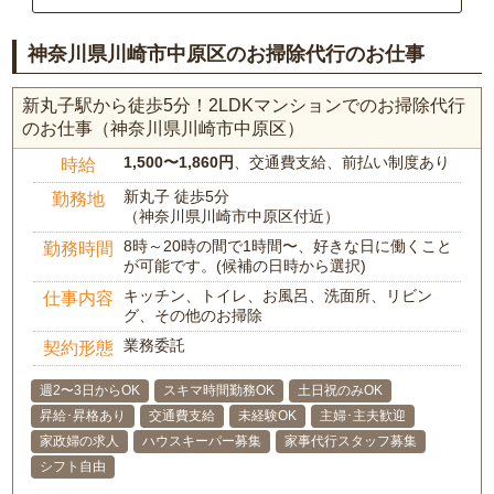
神奈川県川崎市中原区のお掃除代行のお仕事
新丸子駅から徒歩5分！2LDKマンションでのお掃除代行
のお仕事（神奈川県川崎市中原区）
1,500〜1,860円
、交通費支給、前払い制度あり
時給
新丸子 徒歩5分
勤務地
（神奈川県川崎市中原区付近）
8時～20時の間で1時間〜、好きな日に働くこと
勤務時間
が可能です。(候補の日時から選択)
キッチン、トイレ、お風呂、洗面所、リビン
仕事内容
グ、その他のお掃除
業務委託
契約形態
週2〜3日からOK
スキマ時間勤務OK
土日祝のみOK
昇給･昇格あり
交通費支給
未経験OK
主婦･主夫歓迎
家政婦の求人
ハウスキーパー募集
家事代行スタッフ募集
シフト自由