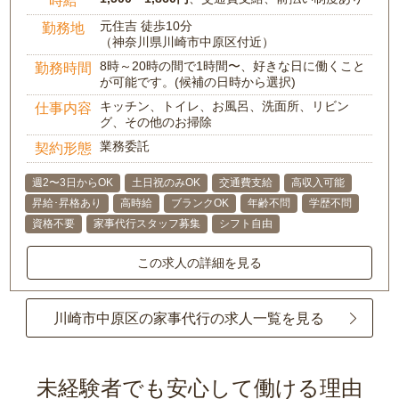
時給
元住吉 徒歩10分
勤務地
（神奈川県川崎市中原区付近）
8時～20時の間で1時間〜、好きな日に働くこと
勤務時間
が可能です。(候補の日時から選択)
キッチン、トイレ、お風呂、洗面所、リビン
仕事内容
グ、その他のお掃除
業務委託
契約形態
週2〜3日からOK
土日祝のみOK
交通費支給
高収入可能
昇給･昇格あり
高時給
ブランクOK
年齢不問
学歴不問
資格不要
家事代行スタッフ募集
シフト自由
この求人の詳細を見る
川崎市中原区の家事代行の求人一覧を見る
未経験者でも安心して働ける理由