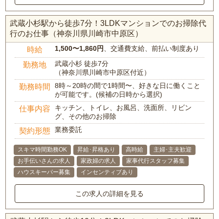
武蔵小杉駅から徒歩7分！3LDKマンションでのお掃除代
行のお仕事（神奈川県川崎市中原区）
1,500〜1,860円
、交通費支給、前払い制度あり
時給
武蔵小杉 徒歩7分
勤務地
（神奈川県川崎市中原区付近）
8時～20時の間で1時間〜、好きな日に働くこと
勤務時間
が可能です。(候補の日時から選択)
キッチン、トイレ、お風呂、洗面所、リビン
仕事内容
グ、その他のお掃除
業務委託
契約形態
スキマ時間勤務OK
昇給･昇格あり
高時給
主婦･主夫歓迎
お手伝いさんの求人
家政婦の求人
家事代行スタッフ募集
ハウスキーパー募集
インセンティブあり
この求人の詳細を見る