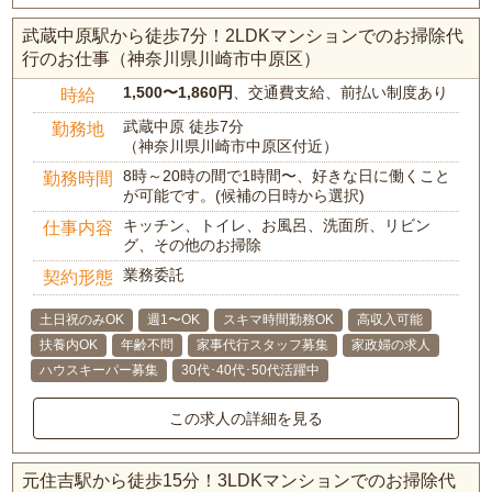
武蔵中原駅から徒歩7分！2LDKマンションでのお掃除代
行のお仕事（神奈川県川崎市中原区）
1,500〜1,860円
、交通費支給、前払い制度あり
時給
武蔵中原 徒歩7分
勤務地
（神奈川県川崎市中原区付近）
8時～20時の間で1時間〜、好きな日に働くこと
勤務時間
が可能です。(候補の日時から選択)
キッチン、トイレ、お風呂、洗面所、リビン
仕事内容
グ、その他のお掃除
業務委託
契約形態
土日祝のみOK
週1〜OK
スキマ時間勤務OK
高収入可能
扶養内OK
年齢不問
家事代行スタッフ募集
家政婦の求人
ハウスキーパー募集
30代･40代･50代活躍中
この求人の詳細を見る
元住吉駅から徒歩15分！3LDKマンションでのお掃除代