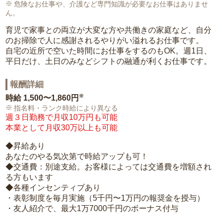
危険なお仕事や、介護など専門知識が必要なお仕事はありませ
ん。
育児で家事との両立が大変な方や共働きの家庭など、自分
のお掃除で人に感謝されるやりがい溢れるお仕事です。
自宅の近所で空いた時間にお仕事をするのもOK。週1日、
平日だけ、土日のみなどシフトの融通が利くお仕事です。
報酬詳細
※
時給
1,500〜1,860円
指名料・ランク時給により異なる
週３日勤務で月収10万円も可能
本業として月収30万以上も可能
◆昇給あり
あなたのやる気次第で時給アップも可！
◆交通費：別途支給。お客様によっては交通費を増額され
る方もいます
◆各種インセンティブあり
・表彰制度を毎月実施（5千円〜1万円の報奨金を授与）
・友人紹介で、最大1万7000千円のボーナス付与