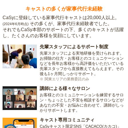
キャストの多くが家事代行未経験
CaSyに登録している家事代行キャストは20,000人以上。
その多くが、家事代行未経験者でした。
(2024年6月時点)
それでもCaSy本部のサポートの下、多くのキャストが活躍
し、たくさんのお客様を笑顔にしています。
先輩スタッフによるサポート制度
先輩スタッフによる実地研修を受けられます。
お掃除の仕方・お客様とのコミュニケーション
などを長年お客様から高評価をいただいている
先輩スタッフから直接教えてもらえます。その
後も1ヶ月間しっかりサポート。
※ 関東エリアの業務委託のみ
講師による様々なサロン
お客様とのコミュニケーションを練習するサロ
ン・ちょっとした不安を相談するサロンなどが
あなたの不安・お悩みに合わせて、講師がしっ
かりサポートします。
キャスト専用コミュニティ
CaSyキャスト限定SNS「CACACO(カカコ)」