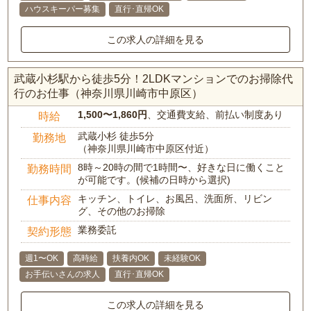
ハウスキーパー募集
直行･直帰OK
この求人の詳細を見る
武蔵小杉駅から徒歩5分！2LDKマンションでのお掃除代
行のお仕事（神奈川県川崎市中原区）
1,500〜1,860円
、交通費支給、前払い制度あり
時給
武蔵小杉 徒歩5分
勤務地
（神奈川県川崎市中原区付近）
8時～20時の間で1時間〜、好きな日に働くこと
勤務時間
が可能です。(候補の日時から選択)
キッチン、トイレ、お風呂、洗面所、リビン
仕事内容
グ、その他のお掃除
業務委託
契約形態
週1〜OK
高時給
扶養内OK
未経験OK
お手伝いさんの求人
直行･直帰OK
この求人の詳細を見る