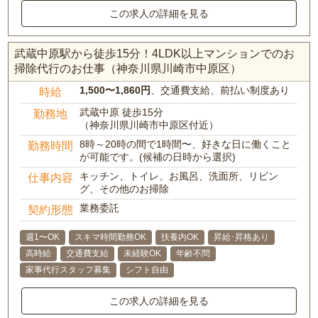
この求人の詳細を見る
武蔵中原駅から徒歩15分！4LDK以上マンションでのお
掃除代行のお仕事（神奈川県川崎市中原区）
1,500〜1,860円
、交通費支給、前払い制度あり
時給
武蔵中原 徒歩15分
勤務地
（神奈川県川崎市中原区付近）
8時～20時の間で1時間〜、好きな日に働くこと
勤務時間
が可能です。(候補の日時から選択)
キッチン、トイレ、お風呂、洗面所、リビン
仕事内容
グ、その他のお掃除
業務委託
契約形態
週1〜OK
スキマ時間勤務OK
扶養内OK
昇給･昇格あり
高時給
交通費支給
未経験OK
年齢不問
家事代行スタッフ募集
シフト自由
この求人の詳細を見る