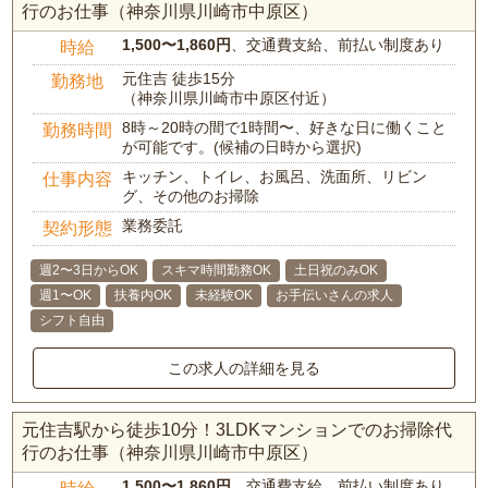
行のお仕事（神奈川県川崎市中原区）
1,500〜1,860円
、交通費支給、前払い制度あり
時給
元住吉 徒歩15分
勤務地
（神奈川県川崎市中原区付近）
8時～20時の間で1時間〜、好きな日に働くこと
勤務時間
が可能です。(候補の日時から選択)
キッチン、トイレ、お風呂、洗面所、リビン
仕事内容
グ、その他のお掃除
業務委託
契約形態
週2〜3日からOK
スキマ時間勤務OK
土日祝のみOK
週1〜OK
扶養内OK
未経験OK
お手伝いさんの求人
シフト自由
この求人の詳細を見る
元住吉駅から徒歩10分！3LDKマンションでのお掃除代
行のお仕事（神奈川県川崎市中原区）
1,500〜1,860円
、交通費支給、前払い制度あり