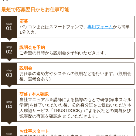
最短で応募翌日からお仕事可能
応募
step
パソコンまたはスマートフォンで、
専用フォーム
から簡単
01
1分入力。
説明会を予約
step
02
ご希望の日時から説明会を予約いただきます。
説明会
step
お仕事の進め方やシステムの説明などを行います。(説明会
03
後、選考会あり)
研修 / 本人確認
当社マニュアル＆講師による指導のもとで研修(家事スキル
step
学習)を修了いただいた後、公的身分証をご提出いただき本
04
人確認サービス「TRUSTDOCK」による反社との関与及び
犯罪歴の有無を確認させていただきます。
お仕事スタート
step