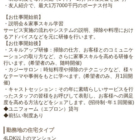
・友人紹介で、最大1万7000千円のボーナス付与
【お仕事開始前】
・説明会＆家事スキル学習
サービス実施の流れやシステムの説明、掃除や料理におけ
るアドバイスなどを元に研修を行います。
【お仕事開始後】
・スキルアップ研修：掃除の仕方、お客様とのコミュニケ
ーションの取り方など、さらに家事スキルを高める研修を
行います。(希望者のみ、随時開催)
・カジーサロン：時短料理や掃除のテクニックなど、様々
なテーマや事例をもとに学べます。(希望者のみ、月1回開
催)
・キャストセッション：その年に素晴らしいサービスを行
ったスタッフの皆様をお呼びして表彰し、お客様への満足
度を高める方法などをシェアします。(招待制･年１回開催)
◆ユニフォーム（エプロン）貸与
◆前払い制度あり
勤務地の住宅タイプ
4LDK以上のマンション