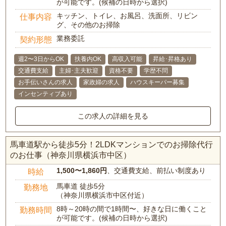
が可能です。(候補の日時から選択)
キッチン、トイレ、お風呂、洗面所、リビン
仕事内容
グ、その他のお掃除
業務委託
契約形態
週2〜3日からOK
扶養内OK
高収入可能
昇給･昇格あり
交通費支給
主婦･主夫歓迎
資格不要
学歴不問
お手伝いさんの求人
家政婦の求人
ハウスキーパー募集
インセンティブあり
この求人の詳細を見る
馬車道駅から徒歩5分！2LDKマンションでのお掃除代行
のお仕事（神奈川県横浜市中区）
1,500〜1,860円
、交通費支給、前払い制度あり
時給
馬車道 徒歩5分
勤務地
（神奈川県横浜市中区付近）
8時～20時の間で1時間〜、好きな日に働くこと
勤務時間
が可能です。(候補の日時から選択)