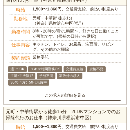
除代行のお仕事（神奈川県横浜市中区）
1,500〜1,860円
、交通費支給、前払い制度あり
時給
元町・中華街 徒歩1分
勤務地
（神奈川県横浜市中区付近）
8時～20時の間で1時間〜、好きな日に働くこと
勤務時間
が可能です。(候補の日時から選択)
キッチン、トイレ、お風呂、洗面所、リビン
仕事内容
グ、その他のお掃除
業務委託
契約形態
週1〜OK
スキマ時間勤務OK
交通費支給
資格不要
主婦･主夫歓迎
学歴不問
家政婦の求人
30代･40代･50代活躍中
この求人の詳細を見る
元町・中華街駅から徒歩15分！2LDKマンションでのお
掃除代行のお仕事（神奈川県横浜市中区）
1,500〜1,860円
、交通費支給、前払い制度あり
時給