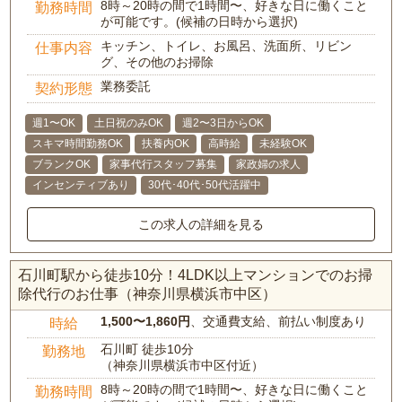
8時～20時の間で1時間〜、好きな日に働くこと
勤務時間
が可能です。(候補の日時から選択)
キッチン、トイレ、お風呂、洗面所、リビン
仕事内容
グ、その他のお掃除
業務委託
契約形態
週1〜OK
土日祝のみOK
週2〜3日からOK
スキマ時間勤務OK
扶養内OK
高時給
未経験OK
ブランクOK
家事代行スタッフ募集
家政婦の求人
インセンティブあり
30代･40代･50代活躍中
この求人の詳細を見る
石川町駅から徒歩10分！4LDK以上マンションでのお掃
除代行のお仕事（神奈川県横浜市中区）
1,500〜1,860円
、交通費支給、前払い制度あり
時給
石川町 徒歩10分
勤務地
（神奈川県横浜市中区付近）
8時～20時の間で1時間〜、好きな日に働くこと
勤務時間