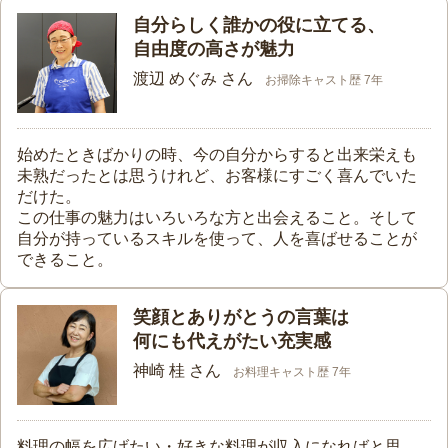
自分らしく誰かの役に立てる、
自由度の高さが魅力
渡辺 めぐみ さん
お掃除キャスト歴 7年
始めたときばかりの時、今の自分からすると出来栄えも
未熟だったとは思うけれど、お客様にすごく喜んでいた
だけた。
この仕事の魅力はいろいろな方と出会えること。そして
自分が持っているスキルを使って、人を喜ばせることが
できること。
笑顔とありがとうの言葉は
何にも代えがたい充実感
神崎 桂 さん
お料理キャスト歴 7年
料理の幅を広げたい・好きな料理が収入になればと思