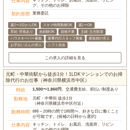
キッチン、トイレ、お風呂、洗面所、リビン
仕事内容
グ、その他のお掃除
業務委託
契約形態
週2〜3日からOK
スキマ時間勤務OK
週1〜OK
昇給･昇格あり
未経験OK
資格不要
主婦･主夫歓迎
ハウスキーパー募集
家事代行スタッフ募集
家政婦の求人
お手伝いさんの求人
シフト自由
この求人の詳細を見る
元町・中華街駅から徒歩1分！1LDKマンションでのお掃
除代行のお仕事（神奈川県横浜市中区）
1,500〜1,860円
、交通費支給、前払い制度あり
時給
元町・中華街 徒歩1分
勤務地
（神奈川県横浜市中区付近）
8時～20時の間で1時間〜、好きな日に働くこと
勤務時間
が可能です。(候補の日時から選択)
キッチン、トイレ、お風呂、洗面所、リビン
仕事内容
グ、その他のお掃除