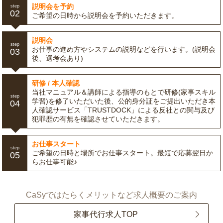
説明会を予約
step
02
ご希望の日時から説明会を予約いただきます。
説明会
step
お仕事の進め方やシステムの説明などを行います。(説明会
03
後、選考会あり)
研修 / 本人確認
当社マニュアル＆講師による指導のもとで研修(家事スキル
step
学習)を修了いただいた後、公的身分証をご提出いただき本
04
人確認サービス「TRUSTDOCK」による反社との関与及び
犯罪歴の有無を確認させていただきます。
お仕事スタート
step
ご希望の日時と場所でお仕事スタート。最短で応募翌日か
05
らお仕事可能♪
CaSyではたらくメリットなど求人概要のご案内
家事代行求人TOP