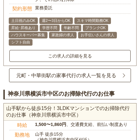
業務委託
契約形態
土日祝のみOK
週2〜3日からOK
スキマ時間勤務OK
昇給･昇格あり
学歴不問
年齢不問
ブランクOK
ハウスキーパー募集
家政婦の求人
お手伝いさんの求人
シフト自由
この求人の詳細を見る
元町・中華街駅の家事代行の求人一覧を見る
神奈川県横浜市中区のお掃除代行のお仕事
山手駅から徒歩15分！3LDKマンションでのお掃除代行
のお仕事（神奈川県横浜市中区）
1,500〜1,860円
、交通費支給、前払い制度あり
時給
山手 徒歩15分
勤務地
（神奈川県横浜市中区付近）