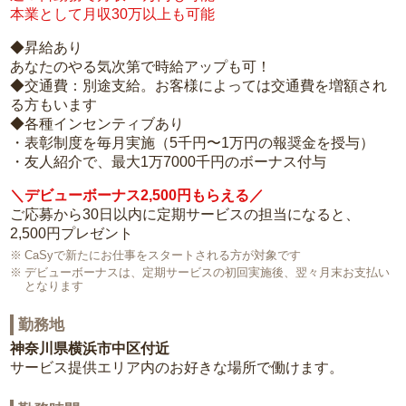
本業として月収30万以上も可能
◆昇給あり
あなたのやる気次第で時給アップも可！
◆交通費：別途支給。お客様によっては交通費を増額され
る方もいます
◆各種インセンティブあり
・表彰制度を毎月実施（5千円〜1万円の報奨金を授与）
・友人紹介で、最大1万7000千円のボーナス付与
＼デビューボーナス2,500円もらえる／
ご応募から30日以内に定期サービスの担当になると、
2,500円プレゼント
CaSyで新たにお仕事をスタートされる方が対象です
デビューボーナスは、定期サービスの初回実施後、翌々月末お支払い
となります
勤務地
神奈川県横浜市中区付近
サービス提供エリア内のお好きな場所で働けます。