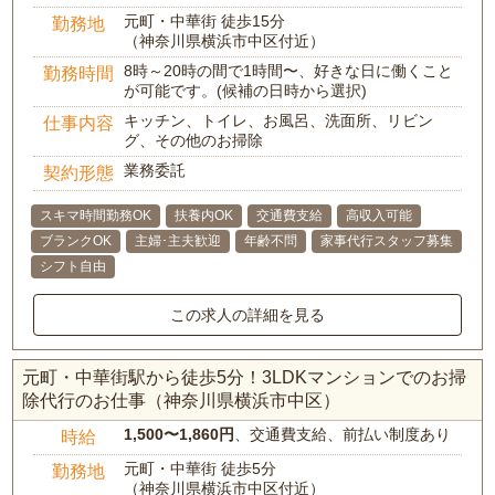
元町・中華街 徒歩15分
勤務地
（神奈川県横浜市中区付近）
8時～20時の間で1時間〜、好きな日に働くこと
勤務時間
が可能です。(候補の日時から選択)
キッチン、トイレ、お風呂、洗面所、リビン
仕事内容
グ、その他のお掃除
業務委託
契約形態
スキマ時間勤務OK
扶養内OK
交通費支給
高収入可能
ブランクOK
主婦･主夫歓迎
年齢不問
家事代行スタッフ募集
シフト自由
この求人の詳細を見る
元町・中華街駅から徒歩5分！3LDKマンションでのお掃
除代行のお仕事（神奈川県横浜市中区）
1,500〜1,860円
、交通費支給、前払い制度あり
時給
元町・中華街 徒歩5分
勤務地
（神奈川県横浜市中区付近）