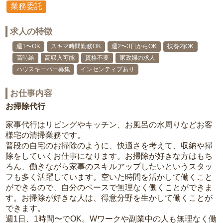
業務委託
求人の特徴
週1〜OK
スキマ時間勤務OK
週2〜3日からOK
扶養内OK
高時給
高収入可能
資格不要
家政婦の求人
ハウスキーパー募集
インセンティブあり
お仕事内容
お掃除代行
家事代行はリビングやキッチン、お風呂の水周りなどお客
様宅の清掃業務です。
普段の自宅のお掃除のように、快適さを考えて、収納や掃
除をしていくお仕事になります。お掃除が好きな方はもち
ろん、働きながら家事のスキルアップしたいというスタッ
フも多く活躍しています。空いた時間を活かして働くこと
ができるので、自分のペースで無理なく働くことができま
す。お掃除が好きな人は、得意分野を生かして働くことが
できます。
週1日、1時間〜でOK。Wワークや副業中の人も無理なく働