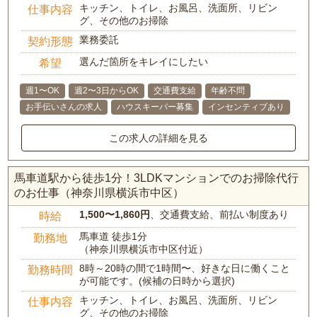
キッチン、トイレ、お風呂、洗面所、リビン
仕事内容
グ、その他のお掃除
業務委託
契約形態
選んだ箇所をキレイにしたい
希望
週1〜OK
週2〜3日からOK
交通費支給
年齢不問
お手伝いさんの求人
ハウスキーパー募集
インセンティブあり
この求人の詳細を見る
馬車道駅から徒歩1分！3LDKマンションでのお掃除代行
のお仕事（神奈川県横浜市中区）
1,500〜1,860円
、交通費支給、前払い制度あり
時給
馬車道 徒歩1分
勤務地
（神奈川県横浜市中区付近）
8時～20時の間で1時間〜、好きな日に働くこと
勤務時間
が可能です。(候補の日時から選択)
キッチン、トイレ、お風呂、洗面所、リビン
仕事内容
グ、その他のお掃除