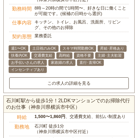
8時～20時の間で1時間〜、好きな日に働くこと
勤務時間
が可能です。(候補の日時から選択)
キッチン、トイレ、お風呂、洗面所、リビン
仕事内容
グ、その他のお掃除
業務委託
契約形態
週1〜OK
土日祝のみOK
スキマ時間勤務OK
昇給･昇格あり
扶養内OK
交通費支給
高時給
資格不要
主婦･主夫歓迎
お手伝いさんの求人
家政婦の求人
直行･直帰OK
インセンティブあり
この求人の詳細を見る
石川町駅から徒歩1分！2LDKマンションでのお掃除代行
のお仕事（神奈川県横浜市中区）
1,500〜1,860円
、交通費支給、前払い制度あり
時給
石川町 徒歩1分
勤務地
（神奈川県横浜市中区付近）