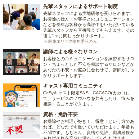
先輩スタッフによるサポート制度
先輩スタッフによる実地研修を受けられます。
お掃除の仕方・お客様とのコミュニケーション
などを長年お客様から高評価をいただいている
先輩スタッフから直接教えてもらえます。その
後も1ヶ月間しっかりサポート。
※ 関東エリアの業務委託のみ
講師による様々なサロン
お客様とのコミュニケーションを練習するサロ
ン・ちょっとした不安を相談するサロンなどが
あなたの不安・お悩みに合わせて、講師がしっ
かりサポートします。
キャスト専用コミュニティ
CaSyキャスト限定SNS「CACACO(カカコ)」
で、サービスのノウハウを共有したり、悩みを
相談することができます。
資格・免許不要
お掃除やお料理が好き！、得意！という方であ
れば、どなたでも働いていただけます。年齢も
不問です。もちろん、資格や免許、職務経験が
あればそれを充分に活かしていただけます。