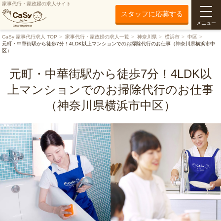
家事代行・家政婦の求人サイト
スタッフに応募する
メニュー
CaSy 家事代行求人 TOP
家事代行・家政婦の求人一覧
神奈川県
横浜市
中区
元町・中華街駅から徒歩7分！4LDK以上マンションでのお掃除代行のお仕事（神奈川県横浜市中
区）
元町・中華街駅から徒歩7分！4LDK以
上マンションでのお掃除代行のお仕事
（神奈川県横浜市中区）