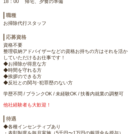
18：00 帰宅、夕食の準備
職種
お掃除代行スタッフ
応募資格
資格不要
整理収納アドバイザーなどの資格お持ちの方はそれを活か
していただけるお仕事です！
◆お掃除が得意な方
◆時間を守れる方
◆挨拶のできる方
◆反社との関与･犯罪歴のない方
学歴不問 / ブランクOK / 未経験OK / 扶養内就業の調整可
他社経験者も大歓迎！
待遇
◆各種インセンティブあり
・表彰制度を毎月実施（5千円〜1万円の報奨金を授与）