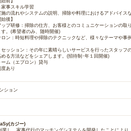
開始前】
＆家事スキル学習
実施の流れやシステムの説明、掃除や料理におけるアドバイス
開始後】
アップ研修：掃除の仕方、お客様とのコミュニケーションの取
す。(希望者のみ、随時開催)
サロン：時短料理や掃除のテクニックなど、様々なテーマや事例
トセッション：その年に素晴らしいサービスを行ったスタッフ
める方法などをシェアします。(招待制･年１回開催)
ォーム（エプロン）貸与
制度あり
マンション
Sy(カジー)
年に創業し、家事代行のマッチングシステムを開発したことによ