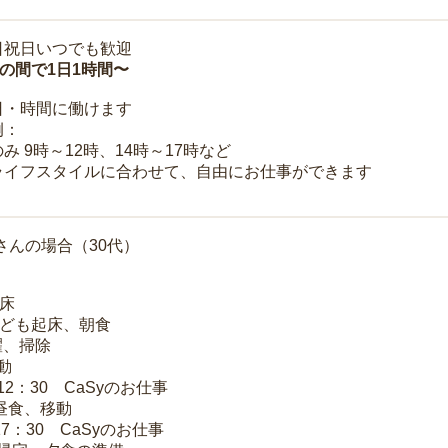
日祝日いつでも歓迎
時の間で1日1時間〜
日・時間に働けます
例：
み 9時～12時、14時～17時など
ライフスタイルに合わせて、自由にお仕事ができます
さんの場合（30代）
起床
子ども起床、朝食
洗濯、掃除
移動
～12：30 CaSyのお仕事
 昼食、移動
17：30 CaSyのお仕事