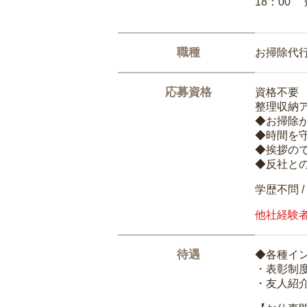
18：00
職種
お掃除代
応募資格
資格不要
整理収納
◆お掃除
◆時間を
◆挨拶の
◆反社と
学歴不問 /
他社経験
待遇
◆各種イ
・表彰制
・友人紹介