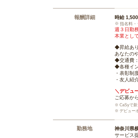
報酬詳細
時給
1,50
指名料・
週３日勤務
本業として
◆昇給あ
あなたの
◆交通費
◆各種イ
・表彰制
・友人紹介
＼デビュー
ご応募から
CaSy
デビュー
勤務地
神奈川県
サービス