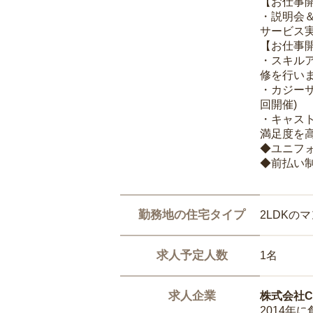
【お仕事
・説明会
サービス
【お仕事
・スキル
修を行いま
・カジー
回開催)
・キャス
満足度を高
◆ユニフ
◆前払い
勤務地の住宅タイプ
2LDKの
求人予定人数
1名
求人企業
株式会社Ca
2014