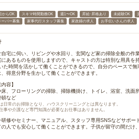
日からOK
スキマ時間勤務OK
週1〜OK
昇給･昇格あり
未経験OK
キーパー募集
家事代行スタッフ募集
家政婦の求人
お手伝いさんの求人
行
ご自宅に伺い、リビングや水回り、玄関など家の掃除全般の作
宅にあるものを使用しますので、キャストの方は特別な用具を持
空いた時間を活かして働くことができるので、自分のペースで無
は、得意分野を生かして働くことができます。
業内容】
や床、フローリングの掃除、掃除機掛け、トイレ、浴室、洗面
整頓など
は日常のお掃除となり、ハウスクリーニングとは異なります。
仕事や介護など専門知識が必要なお仕事はありません。
ン研修やセミナー、マニュアル、スタッフ専用SNSなどサポー
ての人でも安心して働くことができます。子供が留守の間だけ、