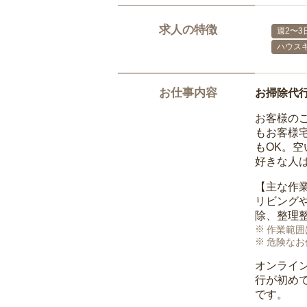
求人の特徴
週2〜3
ハウス
お仕事内容
お掃除代
お客様の
もお客様
もOK。
好きな人
【主な作
リビング
除、整理
作業範囲
危険なお
オンライ
行が初め
です。