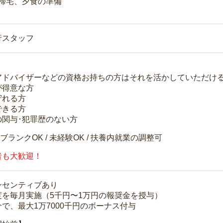
 帰宅、夕食の準備
行スタッフ
アドバイザーなどの資格お持ちの方はそれを活かしていただけ
が得意な方
守れる方
できる方
の関与･犯罪歴のない方
 ブランクOK / 未経験OK / 扶養内就業の調整可
者も大歓迎！
ンセンティブあり
度を毎月実施（5千円〜1万円の報奨金を授与）
で、最大1万7000千円のボーナス付与