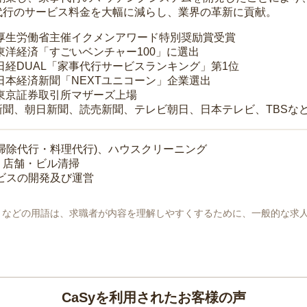
代行のサービス料金を大幅に減らし、業界の革新に貢献。
 厚生労働省主催イクメンアワード特別奨励賞受賞
 東洋経済「すごいベンチャー100」に選出
 日経DUAL「家事代行サービスランキング」第1位
 日本経済新聞「NEXTユニコーン」企業選出
 東京証券取引所マザーズ上場
新聞、朝日新聞、読売新聞、テレビ朝日、日本テレビ、TBSな
掃除代行・料理代行)、ハウスクリーニング
・店舗・ビル清掃
ービスの開発及び運営
地」などの用語は、求職者が内容を理解しやすくするために、一般的な求
CaSyを利用されたお客様の声