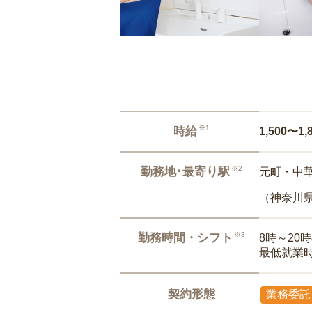
※1
時給
1,500〜1,
※2
勤務地･最寄り駅
元町・中華
（神奈川
※3
勤務時間・シフト
8時～20
最低就業
契約形態
業務委託