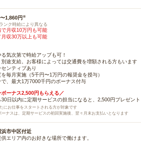
※
0〜1,860円
ランク時給により異なる
で月収10万円も可能
月収30万以上も可能
り
やる気次第で時給アップも可！
：別途支給。お客様によっては交通費を増額される方もいます
ンセンティブあり
度を毎月実施（5千円〜1万円の報奨金を授与）
で、最大1万7000千円のボーナス付与
ボーナス2,500円もらえる／
30日以内に定期サービスの担当になると、2,500円プレゼント
で新たにお仕事をスタートされる方が対象です
ボーナスは、定期サービスの初回実施後、翌々月末お支払いとなります
横浜市中区付近
提供エリア内のお好きな場所で働けます。