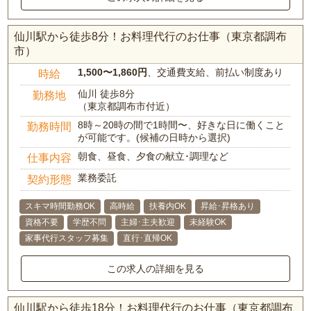
仙川駅から徒歩8分！お料理代行のお仕事（東京都調布
市）
1,500〜1,860円
、交通費支給、前払い制度あり
時給
仙川 徒歩8分
勤務地
（東京都調布市付近）
8時～20時の間で1時間〜、好きな日に働くこと
勤務時間
が可能です。(候補の日時から選択)
朝食、昼食、夕食の献立･調理など
仕事内容
業務委託
契約形態
スキマ時間勤務OK
高時給
扶養内OK
昇給･昇格あり
資格不要
学歴不問
主婦･主夫歓迎
未経験OK
家事代行スタッフ募集
直行･直帰OK
この求人の詳細を見る
仙川駅から徒歩18分！お料理代行のお仕事（東京都調布