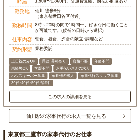
1,500〜1,860円
、交通費支給、前払い制度あり
時給
仙川 徒歩8分
勤務地
（東京都世田谷区付近）
8時～20時の間で1時間〜、好きな日に働くこと
勤務時間
が可能です。(候補の日時から選択)
朝食、昼食、夕食の献立･調理など
仕事内容
業務委託
契約形態
土日祝のみOK
昇給･昇格あり
資格不要
年齢不問
未経験OK
学歴不問
お手伝いさんの求人
ハウスキーパー募集
家政婦の求人
家事代行スタッフ募集
30代･40代･50代活躍中
この求人の詳細を見る
仙川駅の家事代行の求人一覧を見る
東京都三鷹市の家事代行のお仕事