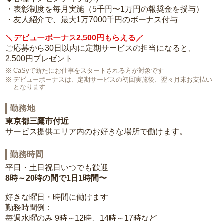
・表彰制度を毎月実施（5千円〜1万円の報奨金を授与）
・友人紹介で、最大1万7000千円のボーナス付与
＼デビューボーナス2,500円もらえる／
ご応募から30日以内に定期サービスの担当になると、
2,500円プレゼント
CaSyで新たにお仕事をスタートされる方が対象です
デビューボーナスは、定期サービスの初回実施後、翌々月末お支払い
となります
勤務地
東京都三鷹市付近
サービス提供エリア内のお好きな場所で働けます。
勤務時間
平日・土日祝日いつでも歓迎
8時～20時の間で1日1時間〜
好きな曜日・時間に働けます
勤務時間例：
毎週水曜のみ 9時～12時、14時～17時など