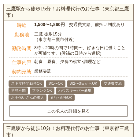
三鷹駅から徒歩15分！お料理代行のお仕事（東京都三鷹
市）
1,500〜1,860円
、交通費支給、前払い制度あり
時給
三鷹 徒歩15分
勤務地
（東京都三鷹市付近）
8時～20時の間で1時間〜、好きな日に働くこと
勤務時間
が可能です。(候補の日時から選択)
朝食、昼食、夕食の献立･調理など
仕事内容
業務委託
契約形態
スキマ時間勤務OK
週1〜OK
週2〜3日からOK
交通費支給
学歴不問
ブランクOK
ハウスキーパー募集
お手伝いさんの求人
直行･直帰OK
この求人の詳細を見る
三鷹駅から徒歩10分！お料理代行のお仕事（東京都三鷹
市）