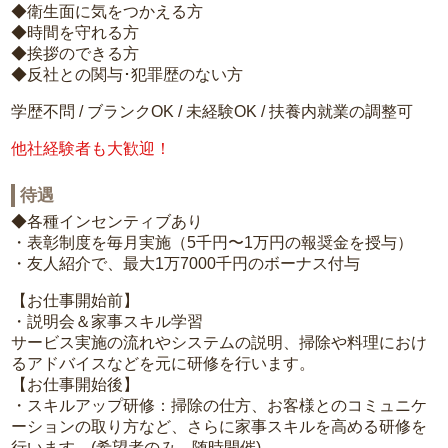
◆衛生面に気をつかえる方
◆時間を守れる方
◆挨拶のできる方
◆反社との関与･犯罪歴のない方
学歴不問 / ブランクOK / 未経験OK / 扶養内就業の調整可
他社経験者も大歓迎！
待遇
◆各種インセンティブあり
・表彰制度を毎月実施（5千円〜1万円の報奨金を授与）
・友人紹介で、最大1万7000千円のボーナス付与
【お仕事開始前】
・説明会＆家事スキル学習
サービス実施の流れやシステムの説明、掃除や料理におけ
るアドバイスなどを元に研修を行います。
【お仕事開始後】
・スキルアップ研修：掃除の仕方、お客様とのコミュニケ
ーションの取り方など、さらに家事スキルを高める研修を
行います。(希望者のみ、随時開催)