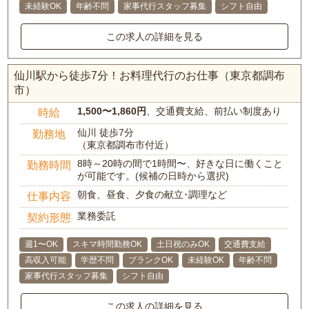
未経験OK
年齢不問
家事代行スタッフ募集
シフト自由
この求人の詳細を見る
仙川駅から徒歩7分！お料理代行のお仕事（東京都調布
市）
1,500〜1,860円
、交通費支給、前払い制度あり
時給
仙川 徒歩7分
勤務地
（東京都調布市付近）
8時～20時の間で1時間〜、好きな日に働くこと
勤務時間
が可能です。(候補の日時から選択)
朝食、昼食、夕食の献立･調理など
仕事内容
業務委託
契約形態
週1〜OK
スキマ時間勤務OK
土日祝のみOK
交通費支給
高収入可能
学歴不問
ブランクOK
未経験OK
年齢不問
家事代行スタッフ募集
シフト自由
この求人の詳細を見る