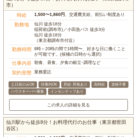
市）
1,500〜1,860円
、交通費支給、前払い制度あり
時給
仙川 徒歩18分
勤務地
稲荷前(調布市)／小田急バス 徒歩3分
仙川 徒歩18分
（東京都調布市付近）
8時～20時の間で1時間〜、好きな日に働くこと
勤務時間
が可能です。(候補の日時から選択)
朝食、昼食、夕食の献立･調理など
仕事内容
業務委託
契約形態
土日祝のみOK
扶養内OK
昇給･昇格あり
高時給
資格不要
ハウスキーパー募集
インセンティブあり
この求人の詳細を見る
仙川駅から徒歩8分！お料理代行のお仕事（東京都世田
谷区）