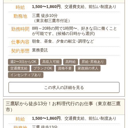
1,500〜1,860円
、交通費支給、前払い制度あり
時給
三鷹 徒歩10分
勤務地
（東京都三鷹市付近）
8時～20時の間で1時間〜、好きな日に働くこと
勤務時間
が可能です。(候補の日時から選択)
朝食、昼食、夕食の献立･調理など
仕事内容
業務委託
契約形態
週2〜3日からOK
高収入可能
高時給
昇給･昇格あり
交通費支給
ブランクOK
資格不要
家政婦の求人
インセンティブあり
この求人の詳細を見る
三鷹駅から徒歩13分！お料理代行のお仕事（東京都三鷹
市）
1,500〜1,860円
、交通費支給、前払い制度あり
時給
三鷹 徒歩13分
勤務地