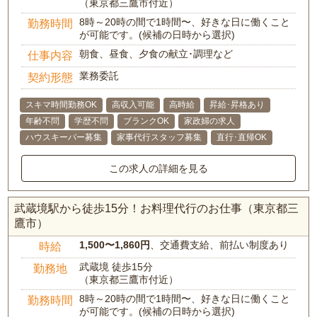
（東京都三鷹市付近）
8時～20時の間で1時間〜、好きな日に働くこと
勤務時間
が可能です。(候補の日時から選択)
朝食、昼食、夕食の献立･調理など
仕事内容
業務委託
契約形態
スキマ時間勤務OK
高収入可能
高時給
昇給･昇格あり
年齢不問
学歴不問
ブランクOK
家政婦の求人
ハウスキーパー募集
家事代行スタッフ募集
直行･直帰OK
この求人の詳細を見る
武蔵境駅から徒歩15分！お料理代行のお仕事（東京都三
鷹市）
1,500〜1,860円
、交通費支給、前払い制度あり
時給
武蔵境 徒歩15分
勤務地
（東京都三鷹市付近）
8時～20時の間で1時間〜、好きな日に働くこと
勤務時間
が可能です。(候補の日時から選択)