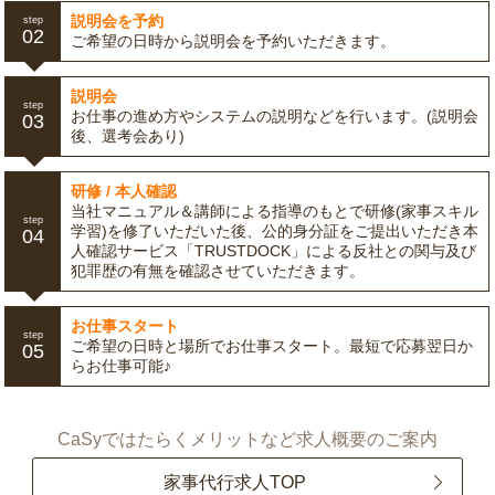
説明会を予約
step
02
ご希望の日時から説明会を予約いただきます。
説明会
step
お仕事の進め方やシステムの説明などを行います。(説明会
03
後、選考会あり)
研修 / 本人確認
当社マニュアル＆講師による指導のもとで研修(家事スキル
step
学習)を修了いただいた後、公的身分証をご提出いただき本
04
人確認サービス「TRUSTDOCK」による反社との関与及び
犯罪歴の有無を確認させていただきます。
お仕事スタート
step
ご希望の日時と場所でお仕事スタート。最短で応募翌日か
05
らお仕事可能♪
CaSyではたらくメリットなど求人概要のご案内
家事代行求人TOP