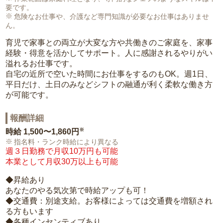
要です。
危険なお仕事や、介護など専門知識が必要なお仕事はありませ
ん。
育児で家事との両立が大変な方や共働きのご家庭を、家事
経験・得意を活かしてサポート。人に感謝されるやりがい
溢れるお仕事です。
自宅の近所で空いた時間にお仕事をするのもOK。週1日、
平日だけ、土日のみなどシフトの融通が利く柔軟な働き方
が可能です。
報酬詳細
※
時給
1,500〜1,860円
指名料・ランク時給により異なる
週３日勤務で月収10万円も可能
本業として月収30万以上も可能
◆昇給あり
あなたのやる気次第で時給アップも可！
◆交通費：別途支給。お客様によっては交通費を増額され
る方もいます
◆各種インセンティブあり