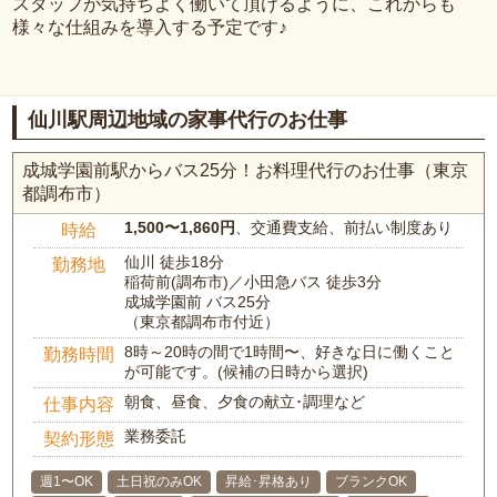
スタッフが気持ちよく働いて頂けるように、これからも
様々な仕組みを導入する予定です♪
仙川駅周辺地域の家事代行のお仕事
成城学園前駅からバス25分！お料理代行のお仕事（東京
都調布市）
1,500〜1,860円
、交通費支給、前払い制度あり
時給
仙川 徒歩18分
勤務地
稲荷前(調布市)／小田急バス 徒歩3分
成城学園前 バス25分
（東京都調布市付近）
8時～20時の間で1時間〜、好きな日に働くこと
勤務時間
が可能です。(候補の日時から選択)
朝食、昼食、夕食の献立･調理など
仕事内容
業務委託
契約形態
週1〜OK
土日祝のみOK
昇給･昇格あり
ブランクOK