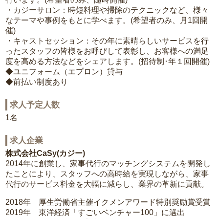
・カジーサロン：時短料理や掃除のテクニックなど、様々
なテーマや事例をもとに学べます。(希望者のみ、月1回開
催)
・キャストセッション：その年に素晴らしいサービスを行
ったスタッフの皆様をお呼びして表彰し、お客様への満足
度を高める方法などをシェアします。(招待制･年１回開催)
◆ユニフォーム（エプロン）貸与
◆前払い制度あり
求人予定人数
1名
求人企業
株式会社CaSy(カジー)
2014年に創業し、家事代行のマッチングシステムを開発し
たことにより、スタッフへの高時給を実現しながら、家事
代行のサービス料金を大幅に減らし、業界の革新に貢献。
2018年 厚生労働省主催イクメンアワード特別奨励賞受賞
2019年 東洋経済「すごいベンチャー100」に選出