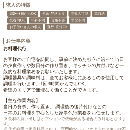
求人の特徴
週2〜3日からOK
昇給･昇格あり
高収入可能
高時給
扶養内OK
年齢不問
資格不要
学歴不問
お手伝いさんの求人
直行･直帰OK
お仕事内容
お料理代行
お客様のご自宅を訪問し、事前に決めた献立に沿って当日
の夕食作りや数日分の作り置き、キッチンの片付けなど一
般的な料理業務をお願いいたします。
調理器具や調味料は、全てお客様宅にあるものを使用して
調理を行います。1回3時間からでもOK。
希望のエリアで無理なく働くことができます。
【主な作業内容】
当日の食事、作り置き、 調理後の後片付けなどの
日常のお料理を中心とした家事代行業務をお任せします。
食材の買い出しはオプションで依頼がある場合のみ対応となりま
す。
作業範囲は家庭料理となり、専門的なシェフのようなスキルは不