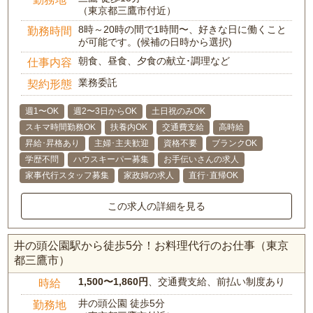
（東京都三鷹市付近）
8時～20時の間で1時間〜、好きな日に働くこと
勤務時間
が可能です。(候補の日時から選択)
朝食、昼食、夕食の献立･調理など
仕事内容
業務委託
契約形態
週1〜OK
週2〜3日からOK
土日祝のみOK
スキマ時間勤務OK
扶養内OK
交通費支給
高時給
昇給･昇格あり
主婦･主夫歓迎
資格不要
ブランクOK
学歴不問
ハウスキーパー募集
お手伝いさんの求人
家事代行スタッフ募集
家政婦の求人
直行･直帰OK
この求人の詳細を見る
井の頭公園駅から徒歩5分！お料理代行のお仕事（東京
都三鷹市）
1,500〜1,860円
、交通費支給、前払い制度あり
時給
井の頭公園 徒歩5分
勤務地