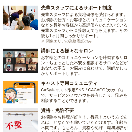
先輩スタッフによるサポート制度
先輩スタッフによる実地研修を受けられます。
お掃除の仕方・お客様とのコミュニケーション
などを長年お客様から高評価をいただいている
先輩スタッフから直接教えてもらえます。その
後も1ヶ月間しっかりサポート。
※ 関東エリアの業務委託のみ
講師による様々なサロン
お客様とのコミュニケーションを練習するサロ
ン・ちょっとした不安を相談するサロンなどが
あなたの不安・お悩みに合わせて、講師がしっ
かりサポートします。
キャスト専用コミュニティ
CaSyキャスト限定SNS「CACACO(カカコ)」
で、サービスのノウハウを共有したり、悩みを
相談することができます。
資格・免許不要
お掃除やお料理が好き！、得意！という方であ
れば、どなたでも働いていただけます。年齢も
不問です。もちろん、資格や免許、職務経験が