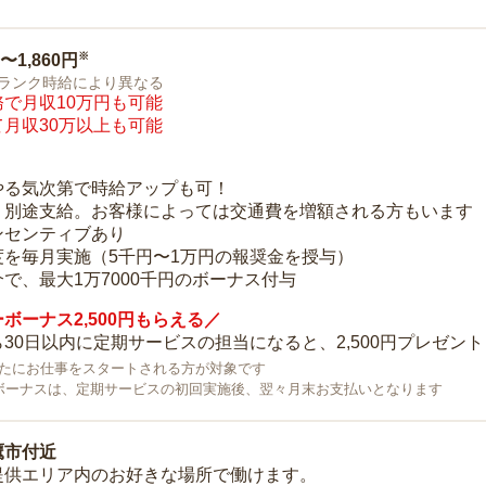
※
0〜1,860円
ランク時給により異なる
で月収10万円も可能
月収30万以上も可能
り
やる気次第で時給アップも可！
：別途支給。お客様によっては交通費を増額される方もいます
ンセンティブあり
度を毎月実施（5千円〜1万円の報奨金を授与）
で、最大1万7000千円のボーナス付与
ボーナス2,500円もらえる／
30日以内に定期サービスの担当になると、2,500円プレゼント
で新たにお仕事をスタートされる方が対象です
ボーナスは、定期サービスの初回実施後、翌々月末お支払いとなります
鷹市付近
提供エリア内のお好きな場所で働けます。