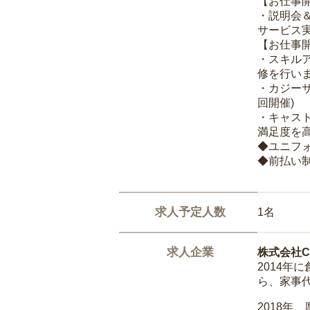
【お仕事
・説明会
サービス
【お仕事
・スキル
修を行いま
・カジー
回開催)
・キャス
満足度を高
◆ユニフ
◆前払い
求人予定人数
1名
求人企業
株式会社Ca
2014
ら、家事
2018年