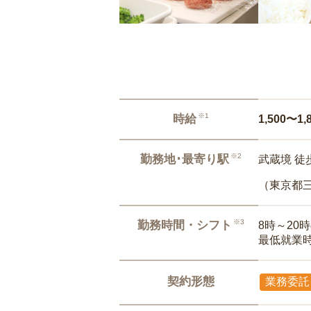
※1
時給
1,500〜1,
※2
勤務地･最寄り駅
武蔵境 徒
（東京都
※3
勤務時間・シフト
8時～20
最低就業
契約形態
業務委託