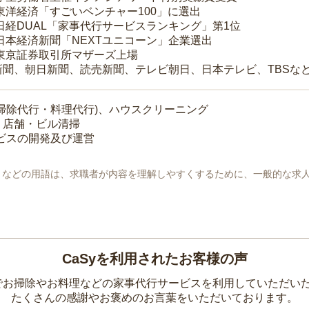
 東洋経済「すごいベンチャー100」に選出
 日経DUAL「家事代行サービスランキング」第1位
 日本経済新聞「NEXTユニコーン」企業選出
 東京証券取引所マザーズ上場
新聞、朝日新聞、読売新聞、テレビ朝日、日本テレビ、TBSな
掃除代行・料理代行)、ハウスクリーニング
・店舗・ビル清掃
ービスの開発及び運営
地」などの用語は、求職者が内容を理解しやすくするために、一般的な求
CaSyを利用されたお客様の声
yでお掃除やお料理などの家事代行サービスを利用していただい
たくさんの感謝やお褒めのお言葉をいただいております。