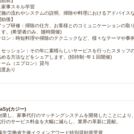
開始前】
＆家事スキル学習
実施の流れやシステムの説明、掃除や料理におけるアドバイス
開始後】
アップ研修：掃除の仕方、お客様とのコミュニケーションの取
す。(希望者のみ、随時開催)
サロン：時短料理や掃除のテクニックなど、様々なテーマや事例
トセッション：その年に素晴らしいサービスを行ったスタッフ
める方法などをシェアします。(招待制･年１回開催)
ォーム（エプロン）貸与
制度あり
Sy(カジー)
年に創業し、家事代行のマッチングシステムを開発したことによ
代行のサービス料金を大幅に減らし、業界の革新に貢献。
 厚生労働省主催イクメンアワード特別奨励賞受賞