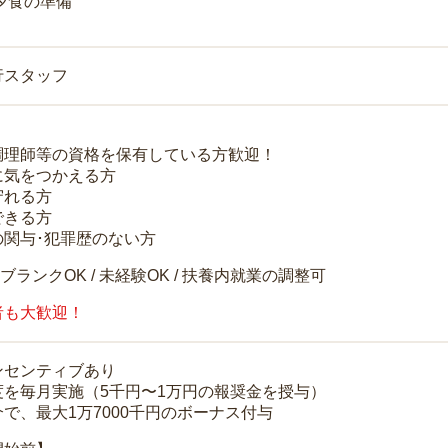
 夕食の準備
行スタッフ
調理師等の資格を保有している方歓迎！
に気をつかえる方
守れる方
できる方
の関与･犯罪歴のない方
 ブランクOK / 未経験OK / 扶養内就業の調整可
者も大歓迎！
ンセンティブあり
度を毎月実施（5千円〜1万円の報奨金を授与）
で、最大1万7000千円のボーナス付与