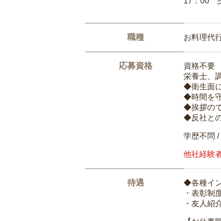
17：00
職種
お料理代
応募資格
資格不要
栄養士、
◆衛生面
◆時間を
◆挨拶の
◆反社と
学歴不問 /
他社経験
待遇
◆各種イ
・表彰制
・友人紹介