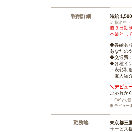
報酬詳細
時給
1,50
指名料・
週３日勤務
本業として
◆昇給あ
あなたの
◆交通費
◆各種イ
・表彰制
・友人紹介
＼デビュー
ご応募から
CaSy
デビュー
勤務地
東京都三
サービス