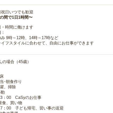
日祝日いつでも歓迎
時の間で1日1時間〜
日・時間に働けます
例：
み 9時～12時、14時～17時など
ライフスタイルに合わせて、自由にお仕事ができます
んの場合（45歳）
起床
弁当･朝食作り
洗濯、掃除
移動
13：00 CaSyのお仕事
 昼食、買い物
～17：00 子ども帰宅、習い事の送迎