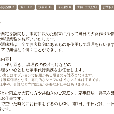
時間勤務OK
週1〜OK
扶養内OK
未経験OK
主婦･主夫歓迎
お手伝
行
ご自宅を訪問し、事前に決めた献立に沿って当日の夕食作りや
な料理業務をお願いいたします。
や調味料は、全てお客様宅にあるものを使用して調理を行います
リアで無理なく働くことができます。
業内容】
事、作り置き、 調理後の後片付けなどの
料理を中心とした家事代行業務をお任せします。
い出しはオプションで依頼がある場合のみ対応となります。
は家庭料理となり、専門的なシェフのようなスキルは不要です。
仕事や、介護など専門知識が必要なお仕事はありません。
事との両立が大変な方や共働きのご家庭を、家事経験・得意を
るお仕事です。
所で空いた時間にお仕事をするのもOK。週1日、平日だけ、土
能です。