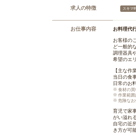
求人の特徴
スキマ
お仕事内容
お料理代
お客様の
ど一般的
調理器具
希望のエ
【主な作
当日の食
日常のお
食材の買
作業範囲
危険なお
育児で家
がい溢れ
自宅の近
き方が可