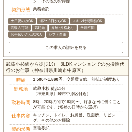
グ、その他のお掃除
業務委託
契約形態
土日祝のみOK
週2〜3日からOK
スキマ時間勤務OK
高収入可能
高時給
昇給･昇格あり
学歴不問
お手伝いさんの求人
シフト自由
この求人の詳細を見る
武蔵小杉駅から徒歩1分！3LDKマンションでのお掃除代
行のお仕事（神奈川県川崎市中原区）
1,500〜1,860円
、交通費支給、前払い制度あり
時給
武蔵小杉 徒歩1分
勤務地
（神奈川県川崎市中原区付近）
8時～20時の間で1時間〜、好きな日に働くこと
勤務時間
が可能です。(候補の日時から選択)
キッチン、トイレ、お風呂、洗面所、リビン
仕事内容
グ、その他のお掃除
業務委託
契約形態