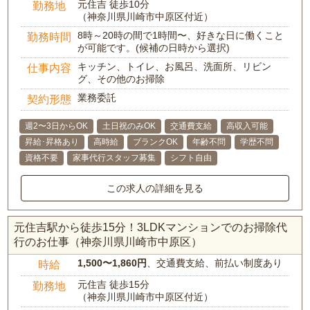
元住吉 徒歩10分
勤務地
（神奈川県川崎市中原区付近）
8時～20時の間で1時間〜、好きな日に働くこと
勤務時間
が可能です。(候補の日時から選択)
キッチン、トイレ、お風呂、洗面所、リビン
仕事内容
グ、その他のお掃除
業務委託
契約形態
週2〜3日からOK
土日祝のみOK
交通費支給
高収入可能
昇給･昇格あり
高時給
ブランクOK
年齢不問
学歴不問
資格不要
家事代行スタッフ募集
シフト自由
この求人の詳細を見る
元住吉駅から徒歩15分！3LDKマンションでのお掃除代
行のお仕事（神奈川県川崎市中原区）
1,500〜1,860円
、交通費支給、前払い制度あり
時給
元住吉 徒歩15分
勤務地
（神奈川県川崎市中原区付近）