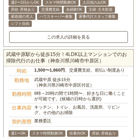
週2〜3日からOK
スキマ時間勤務OK
土日祝のみOK
昇給･昇格あり
交通費支給
未経験OK
主婦･主夫歓迎
家政婦の求人
ハウスキーパー募集
家事代行スタッフ募集
シフト自由
この求人の詳細を見る
武蔵中原駅から徒歩15分！4LDK以上マンションでのお
掃除代行のお仕事（神奈川県川崎市中原区）
1,500〜1,860円
、交通費支給、前払い制度あり
時給
武蔵中原 徒歩15分
勤務地
（神奈川県川崎市中原区付近）
8時～20時の間で1時間〜、好きな日に働くこと
勤務時間
が可能です。(候補の日時から選択)
キッチン、トイレ、お風呂、洗面所、リビン
仕事内容
グ、その他のお掃除
業務委託
契約形態
週1〜OK
スキマ時間勤務OK
扶養内OK
昇給･昇格あり