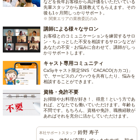
などを長年お客様から高評価をいただいている
先輩スタッフから直接教えてもらえます。その
後も1ヶ月間しっかりサポート。
※ 関東エリアの業務委託のみ
講師による様々なサロン
お客様とのコミュニケーションを練習するサロ
ン・ちょっとした不安を相談するサロンなどが
あなたの不安・お悩みに合わせて、講師がしっ
かりサポートします。
キャスト専用コミュニティ
CaSyキャスト限定SNS「CACACO(カカコ)」
で、サービスのノウハウを共有したり、悩みを
相談することができます。
資格・免許不要
お掃除やお料理が好き！、得意！という方であ
れば、どなたでも働いていただけます。年齢も
不問です。もちろん、資格や免許、職務経験が
あればそれを充分に活かしていただけます。
鈴野 寿子
本社サポートスタッフ