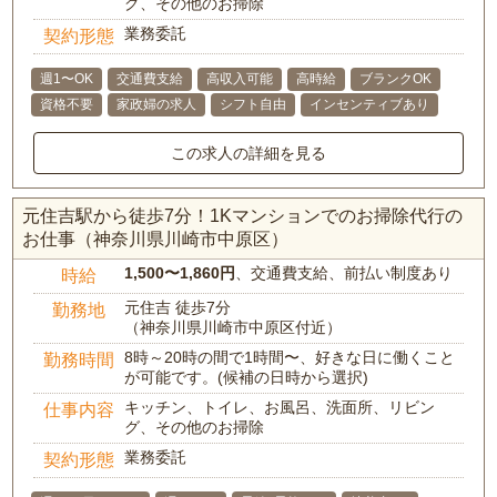
グ、その他のお掃除
業務委託
契約形態
週1〜OK
交通費支給
高収入可能
高時給
ブランクOK
資格不要
家政婦の求人
シフト自由
インセンティブあり
この求人の詳細を見る
元住吉駅から徒歩7分！1Kマンションでのお掃除代行の
お仕事（神奈川県川崎市中原区）
1,500〜1,860円
、交通費支給、前払い制度あり
時給
元住吉 徒歩7分
勤務地
（神奈川県川崎市中原区付近）
8時～20時の間で1時間〜、好きな日に働くこと
勤務時間
が可能です。(候補の日時から選択)
キッチン、トイレ、お風呂、洗面所、リビン
仕事内容
グ、その他のお掃除
業務委託
契約形態