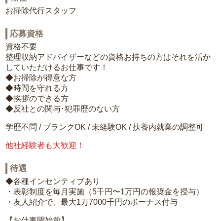
お掃除代行スタッフ
応募資格
資格不要
整理収納アドバイザーなどの資格お持ちの方はそれを活か
していただけるお仕事です！
◆お掃除が得意な方
◆時間を守れる方
◆挨拶のできる方
◆反社との関与･犯罪歴のない方
学歴不問 / ブランクOK / 未経験OK / 扶養内就業の調整可
他社経験者も大歓迎！
待遇
◆各種インセンティブあり
・表彰制度を毎月実施（5千円〜1万円の報奨金を授与）
・友人紹介で、最大1万7000千円のボーナス付与
【お仕事開始前】