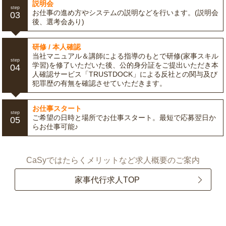
説明会
step
お仕事の進め方やシステムの説明などを行います。(説明会
03
後、選考会あり)
研修 / 本人確認
当社マニュアル＆講師による指導のもとで研修(家事スキル
step
学習)を修了いただいた後、公的身分証をご提出いただき本
04
人確認サービス「TRUSTDOCK」による反社との関与及び
犯罪歴の有無を確認させていただきます。
お仕事スタート
step
ご希望の日時と場所でお仕事スタート。最短で応募翌日か
05
らお仕事可能♪
CaSyではたらくメリットなど求人概要のご案内
家事代行求人TOP