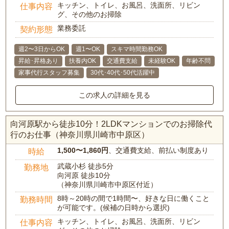
キッチン、トイレ、お風呂、洗面所、リビン
仕事内容
グ、その他のお掃除
業務委託
契約形態
週2〜3日からOK
週1〜OK
スキマ時間勤務OK
昇給･昇格あり
扶養内OK
交通費支給
未経験OK
年齢不問
家事代行スタッフ募集
30代･40代･50代活躍中
この求人の詳細を見る
向河原駅から徒歩10分！2LDKマンションでのお掃除代
行のお仕事（神奈川県川崎市中原区）
1,500〜1,860円
、交通費支給、前払い制度あり
時給
武蔵小杉 徒歩5分
勤務地
向河原 徒歩10分
（神奈川県川崎市中原区付近）
8時～20時の間で1時間〜、好きな日に働くこと
勤務時間
が可能です。(候補の日時から選択)
キッチン、トイレ、お風呂、洗面所、リビン
仕事内容