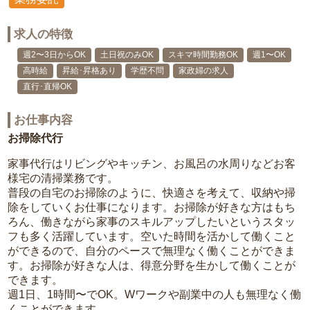
求人の特徴
週2〜3日からOK
土日祝のみOK
スキマ時間勤務OK
週1〜OK
高時給
昇給･昇格あり
学歴不問
家政婦の求人
直行･直帰OK
お仕事内容
お掃除代行
家事代行はリビングやキッチン、お風呂の水周りなどお客
様宅の清掃業務です。
普段の自宅のお掃除のように、快適さを考えて、収納や掃
除をしていくお仕事になります。お掃除が好きな方はもち
ろん、働きながら家事のスキルアップしたいというスタッ
フも多く活躍しています。空いた時間を活かして働くこと
ができるので、自分のペースで無理なく働くことができま
す。お掃除が好きな人は、得意分野を生かして働くことが
できます。
週1日、1時間〜でOK。Wワークや副業中の人も無理なく働
くことができます。