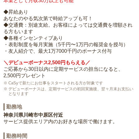
本業として月収30万以上も可能
◆昇給あり
あなたのやる気次第で時給アップも可！
◆交通費：別途支給。お客様によっては交通費を増額され
る方もいます
◆各種インセンティブあり
・表彰制度を毎月実施（5千円〜1万円の報奨金を授与）
・友人紹介で、最大1万7000千円のボーナス付与
＼デビューボーナス2,500円もらえる／
ご応募から30日以内に定期サービスの担当になると、
2,500円プレゼント
CaSyで新たにお仕事をスタートされる方が対象です
デビューボーナスは、定期サービスの初回実施後、翌々月末お支払い
となります
勤務地
神奈川県川崎市中原区付近
サービス提供エリア内のお好きな場所で働けます。
勤務時間