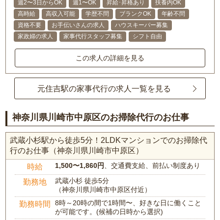
週2〜3日からOK
週1〜OK
昇給･昇格あり
扶養内OK
高時給
高収入可能
学歴不問
ブランクOK
年齢不問
資格不要
お手伝いさんの求人
ハウスキーパー募集
家政婦の求人
家事代行スタッフ募集
シフト自由
この求人の詳細を見る
元住吉駅の家事代行の求人一覧を見る
神奈川県川崎市中原区のお掃除代行のお仕事
武蔵小杉駅から徒歩5分！2LDKマンションでのお掃除代
行のお仕事（神奈川県川崎市中原区）
1,500〜1,860円
、交通費支給、前払い制度あり
時給
武蔵小杉 徒歩5分
勤務地
（神奈川県川崎市中原区付近）
8時～20時の間で1時間〜、好きな日に働くこと
勤務時間
が可能です。(候補の日時から選択)