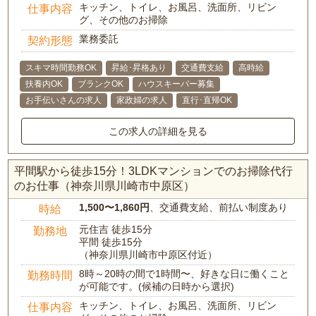
キッチン、トイレ、お風呂、洗面所、リビン
仕事内容
グ、その他のお掃除
業務委託
契約形態
スキマ時間勤務OK
昇給･昇格あり
交通費支給
高時給
扶養内OK
ブランクOK
ハウスキーパー募集
お手伝いさんの求人
家政婦の求人
直行･直帰OK
この求人の詳細を見る
平間駅から徒歩15分！3LDKマンションでのお掃除代行
のお仕事（神奈川県川崎市中原区）
1,500〜1,860円
、交通費支給、前払い制度あり
時給
元住吉 徒歩15分
勤務地
平間 徒歩15分
（神奈川県川崎市中原区付近）
8時～20時の間で1時間〜、好きな日に働くこと
勤務時間
が可能です。(候補の日時から選択)
キッチン、トイレ、お風呂、洗面所、リビン
仕事内容