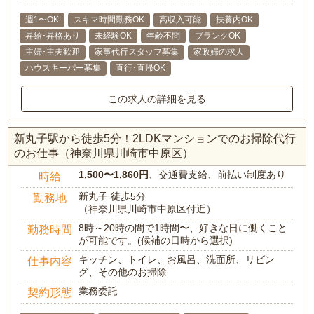
週1〜OK
スキマ時間勤務OK
高収入可能
扶養内OK
昇給･昇格あり
未経験OK
年齢不問
ブランクOK
主婦･主夫歓迎
家事代行スタッフ募集
家政婦の求人
ハウスキーパー募集
直行･直帰OK
この求人の詳細を見る
新丸子駅から徒歩5分！2LDKマンションでのお掃除代行
のお仕事（神奈川県川崎市中原区）
1,500〜1,860円
、交通費支給、前払い制度あり
時給
新丸子 徒歩5分
勤務地
（神奈川県川崎市中原区付近）
8時～20時の間で1時間〜、好きな日に働くこと
勤務時間
が可能です。(候補の日時から選択)
キッチン、トイレ、お風呂、洗面所、リビン
仕事内容
グ、その他のお掃除
業務委託
契約形態