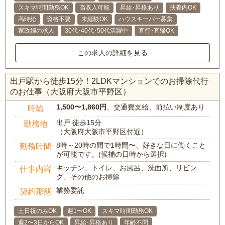
スキマ時間勤務OK
高収入可能
昇給･昇格あり
扶養内OK
高時給
資格不要
未経験OK
ハウスキーパー募集
家政婦の求人
30代･40代･50代活躍中
直行･直帰OK
この求人の詳細を見る
出戸駅から徒歩15分！2LDKマンションでのお掃除代行
のお仕事（大阪府大阪市平野区）
1,500〜1,860円
、交通費支給、前払い制度あり
時給
出戸 徒歩15分
勤務地
（大阪府大阪市平野区付近）
8時～20時の間で1時間〜、好きな日に働くこと
勤務時間
が可能です。(候補の日時から選択)
キッチン、トイレ、お風呂、洗面所、リビン
仕事内容
グ、その他のお掃除
業務委託
契約形態
土日祝のみOK
週1〜OK
スキマ時間勤務OK
週2〜3日からOK
昇給･昇格あり
年齢不問