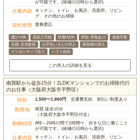
が可能です。(候補の日時から選択)
キッチン、トイレ、お風呂、洗面所、リビン
仕事内容
グ、その他のお掃除
業務委託
契約形態
週1〜OK
高収入可能
扶養内OK
昇給･昇格あり
資格不要
主婦･主夫歓迎
お手伝いさんの求人
家政婦の求人
インセンティブあり
シフト自由
この求人の詳細を見る
南巽駅から徒歩15分！2LDKマンションでのお掃除代行
のお仕事（大阪府大阪市平野区）
1,500〜1,860円
、交通費支給、前払い制度あり
時給
南巽 徒歩15分
勤務地
（大阪府大阪市平野区付近）
8時～20時の間で1時間〜、好きな日に働くこと
勤務時間
が可能です。(候補の日時から選択)
キッチン、トイレ、お風呂、洗面所、リビン
仕事内容