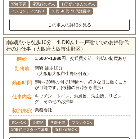
資格不要
家政婦の求人
お手伝いさんの求人
インセンティブあり
30代･40代･50代活躍中
この求人の詳細を見る
南巽駅から徒歩10分！4LDK以上一戸建てでのお掃除代
行のお仕事（大阪府大阪市生野区）
1,500〜1,860円
、交通費支給、前払い制度あり
時給
南巽 徒歩10分
勤務地
（大阪府大阪市生野区付近）
8時～20時の間で1時間〜、好きな日に働くこと
勤務時間
が可能です。(候補の日時から選択)
キッチン、トイレ、お風呂、洗面所、リビン
仕事内容
グ、その他のお掃除
業務委託
契約形態
週1〜OK
高時給
学歴不問
ブランクOK
家事代行スタッフ募集
直行･直帰OK