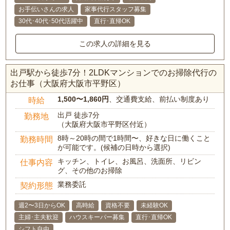
お手伝いさんの求人
家事代行スタッフ募集
30代･40代･50代活躍中
直行･直帰OK
この求人の詳細を見る
出戸駅から徒歩7分！2LDKマンションでのお掃除代行の
お仕事（大阪府大阪市平野区）
1,500〜1,860円
、交通費支給、前払い制度あり
時給
出戸 徒歩7分
勤務地
（大阪府大阪市平野区付近）
8時～20時の間で1時間〜、好きな日に働くこと
勤務時間
が可能です。(候補の日時から選択)
キッチン、トイレ、お風呂、洗面所、リビン
仕事内容
グ、その他のお掃除
業務委託
契約形態
週2〜3日からOK
高時給
資格不要
未経験OK
主婦･主夫歓迎
ハウスキーパー募集
直行･直帰OK
シフト自由