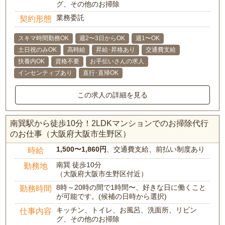
グ、その他のお掃除
業務委託
契約形態
スキマ時間勤務OK
週2〜3日からOK
週1〜OK
土日祝のみOK
高時給
昇給･昇格あり
交通費支給
扶養内OK
資格不要
お手伝いさんの求人
インセンティブあり
直行･直帰OK
この求人の詳細を見る
南巽駅から徒歩10分！2LDKマンションでのお掃除代行
のお仕事（大阪府大阪市生野区）
1,500〜1,860円
、交通費支給、前払い制度あり
時給
南巽 徒歩10分
勤務地
（大阪府大阪市生野区付近）
8時～20時の間で1時間〜、好きな日に働くこと
勤務時間
が可能です。(候補の日時から選択)
キッチン、トイレ、お風呂、洗面所、リビン
仕事内容
グ、その他のお掃除