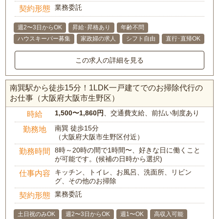
業務委託
契約形態
週2〜3日からOK
昇給･昇格あり
年齢不問
ハウスキーパー募集
家政婦の求人
シフト自由
直行･直帰OK
この求人の詳細を見る
南巽駅から徒歩15分！1LDK一戸建てでのお掃除代行の
お仕事（大阪府大阪市生野区）
1,500〜1,860円
、交通費支給、前払い制度あり
時給
南巽 徒歩15分
勤務地
（大阪府大阪市生野区付近）
8時～20時の間で1時間〜、好きな日に働くこと
勤務時間
が可能です。(候補の日時から選択)
キッチン、トイレ、お風呂、洗面所、リビン
仕事内容
グ、その他のお掃除
業務委託
契約形態
土日祝のみOK
週2〜3日からOK
週1〜OK
高収入可能