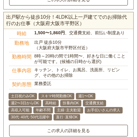
出戸駅から徒歩10分！4LDK以上一戸建てでのお掃除代
行のお仕事（大阪府大阪市平野区）
1,500〜1,860円
、交通費支給、前払い制度あり
時給
出戸 徒歩10分
勤務地
（大阪府大阪市平野区付近）
8時～20時の間で1時間〜、好きな日に働くこと
勤務時間
が可能です。(候補の日時から選択)
キッチン、トイレ、お風呂、洗面所、リビン
仕事内容
グ、その他のお掃除
業務委託
契約形態
土日祝のみOK
スキマ時間勤務OK
週1〜OK
週2〜3日からOK
高時給
扶養内OK
交通費支給
高収入可能
年齢不問
主婦･主夫歓迎
お手伝いさんの求人
30代･40代･50代活躍中
直行･直帰OK
この求人の詳細を見る