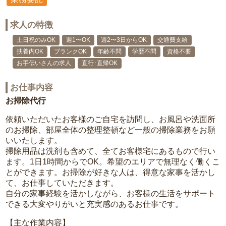
求人の特徴
土日祝のみOK
週1〜OK
週2〜3日からOK
交通費支給
扶養内OK
ブランクOK
年齢不問
学歴不問
資格不要
お手伝いさんの求人
直行･直帰OK
お仕事内容
お掃除代行
依頼いただいたお客様のご自宅を訪問し、お風呂や洗面所
のお掃除、部屋全体の整理整頓など一般の掃除業務をお願
いいたします。
掃除用品は洗剤も含めて、全てお客様宅にあるもので行い
ます。1日1時間からでOK。希望のエリアで無理なく働くこ
とができます。お掃除が好きな人は、得意な家事を活かし
て、お仕事していただきます。
自分の家事経験を活かしながら、お客様の生活をサポート
できる大変やりがいと充実感のあるお仕事です。
【主な作業内容】