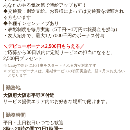
あなたのやる気次第で時給アップも可！
◆交通費：別途支給。お客様によっては交通費を増額され
る方もいます
◆各種インセンティブあり
・表彰制度を毎月実施（5千円〜1万円の報奨金を授与）
・友人紹介で、最大1万7000千円のボーナス付与
＼デビューボーナス2,500円もらえる／
ご応募から30日以内に定期サービスの担当になると、
2,500円プレゼント
CaSyで新たにお仕事をスタートされる方が対象です
デビューボーナスは、定期サービスの初回実施後、翌々月末お支払い
となります
勤務地
大阪府大阪市平野区付近
サービス提供エリア内のお好きな場所で働けます。
勤務時間
平日・土日祝日いつでも歓迎
8時～20時の間で1日1時間〜