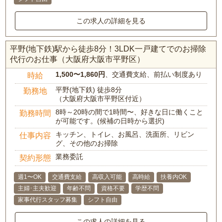
この求人の詳細を見る
平野(地下鉄)駅から徒歩8分！3LDK一戸建てでのお掃除
代行のお仕事（大阪府大阪市平野区）
1,500〜1,860円
、交通費支給、前払い制度あり
時給
平野(地下鉄) 徒歩8分
勤務地
（大阪府大阪市平野区付近）
8時～20時の間で1時間〜、好きな日に働くこと
勤務時間
が可能です。(候補の日時から選択)
キッチン、トイレ、お風呂、洗面所、リビン
仕事内容
グ、その他のお掃除
業務委託
契約形態
週1〜OK
交通費支給
高収入可能
高時給
扶養内OK
主婦･主夫歓迎
年齢不問
資格不要
学歴不問
家事代行スタッフ募集
シフト自由
この求人の詳細を見る