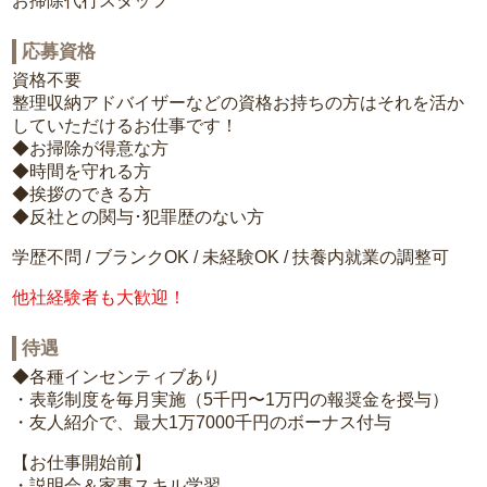
お掃除代行スタッフ
応募資格
資格不要
整理収納アドバイザーなどの資格お持ちの方はそれを活か
していただけるお仕事です！
◆お掃除が得意な方
◆時間を守れる方
◆挨拶のできる方
◆反社との関与･犯罪歴のない方
学歴不問 / ブランクOK / 未経験OK / 扶養内就業の調整可
他社経験者も大歓迎！
待遇
◆各種インセンティブあり
・表彰制度を毎月実施（5千円〜1万円の報奨金を授与）
・友人紹介で、最大1万7000千円のボーナス付与
【お仕事開始前】
・説明会＆家事スキル学習