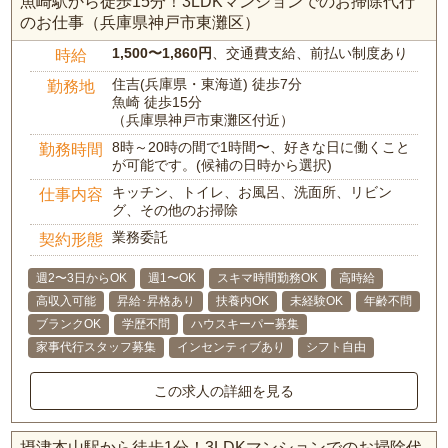
魚崎駅から徒歩15分！3LDKマンションでのお掃除代行
のお仕事（兵庫県神戸市東灘区）
1,500〜1,860円
、交通費支給、前払い制度あり
時給
住吉(兵庫県・東海道) 徒歩7分
勤務地
魚崎 徒歩15分
（兵庫県神戸市東灘区付近）
8時～20時の間で1時間〜、好きな日に働くこと
勤務時間
が可能です。(候補の日時から選択)
キッチン、トイレ、お風呂、洗面所、リビン
仕事内容
グ、その他のお掃除
業務委託
契約形態
週2〜3日からOK
週1〜OK
スキマ時間勤務OK
高時給
高収入可能
昇給･昇格あり
扶養内OK
未経験OK
年齢不問
ブランクOK
学歴不問
ハウスキーパー募集
家事代行スタッフ募集
インセンティブあり
シフト自由
この求人の詳細を見る
摂津本山駅から徒歩1分！3LDKマンションでのお掃除代