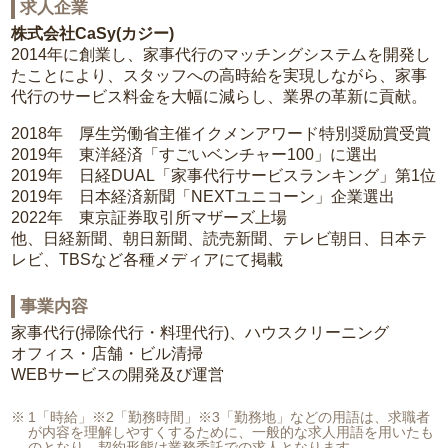
求人企業
株式会社CaSy(カジー)
2014年に創業し、家事代行のマッチングシステムを開発し
たことにより、スタッフへの高時給を実現しながら、家事
代行のサービス料金を大幅に減らし、業界の革新に貢献。
2018年 厚生労働省主催イクメンアワード特別奨励賞受賞
2019年 東洋経済「すごいベンチャー100」に選出
2019年 日経DUAL「家事代行サービスランキング」第1位
2019年 日本経済新聞「NEXTユニコーン」企業選出
2022年 東京証券取引所マザーズ上場
他、日経新聞、朝日新聞、読売新聞、テレビ朝日、日本テ
レビ、TBSなど各種メディアにて掲載
事業内容
家事代行(掃除代行・料理代行)、ハウスクリーニング
オフィス・店舗・ビル清掃
WEBサービスの開発及び運営
1「時給」※2「勤務時間」※3「勤務地」などの用語は、求職者
が内容を理解しやすくするために、一般的な求人用語を用いたも
のとなり、契約形態は業務委託での求人となります。