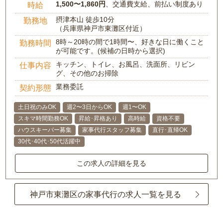
1,500〜1,860円
、交通費支給、前払い制度あり
時給
摂津本山 徒歩10分
勤務地
（兵庫県神戸市東灘区付近）
8時～20時の間で1時間〜、好きな日に働くこと
勤務時間
が可能です。(候補の日時から選択)
キッチン、トイレ、お風呂、洗面所、リビン
仕事内容
グ、その他のお掃除
業務委託
契約形態
土日祝のみOK
週2〜3日からOK
週1〜OK
スキマ時間勤務OK
昇給･昇格あり
高時給
資格不要
ハウスキーパー募集
家事代行スタッフ募集
直行･直帰OK
30代･40代･50代活躍中
この求人の詳細を見る
神戸市東灘区の家事代行の求人一覧を見る