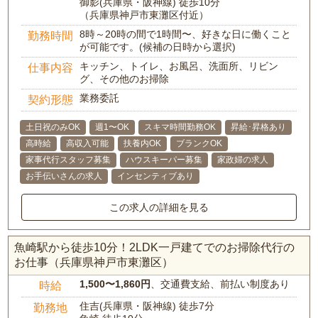
御影(兵庫県・阪神線) 徒歩10分
（兵庫県神戸市東灘区付近）
8時～20時の間で1時間〜、好きな日に働くこと
勤務時間
が可能です。(候補の日時から選択)
キッチン、トイレ、お風呂、洗面所、リビン
仕事内容
グ、その他のお掃除
業務委託
契約形態
土日祝のみOK
週1〜OK
スキマ時間勤務OK
昇給･昇格あり
高時給
高収入可能
扶養内OK
ブランクOK
家事代行スタッフ募集
ハウスキーパー募集
家政婦の求人
お手伝いさんの求人
インセンティブあり
この求人の詳細を見る
魚崎駅から徒歩10分！2LDK一戸建てでのお掃除代行の
お仕事（兵庫県神戸市東灘区）
1,500〜1,860円
、交通費支給、前払い制度あり
時給
住吉(兵庫県・阪神線) 徒歩7分
勤務地