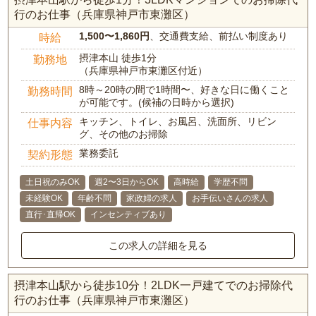
行のお仕事（兵庫県神戸市東灘区）
1,500〜1,860円
、交通費支給、前払い制度あり
時給
摂津本山 徒歩1分
勤務地
（兵庫県神戸市東灘区付近）
8時～20時の間で1時間〜、好きな日に働くこと
勤務時間
が可能です。(候補の日時から選択)
キッチン、トイレ、お風呂、洗面所、リビン
仕事内容
グ、その他のお掃除
業務委託
契約形態
土日祝のみOK
週2〜3日からOK
高時給
学歴不問
未経験OK
年齢不問
家政婦の求人
お手伝いさんの求人
直行･直帰OK
インセンティブあり
この求人の詳細を見る
摂津本山駅から徒歩10分！2LDK一戸建てでのお掃除代
行のお仕事（兵庫県神戸市東灘区）