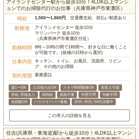
アイランドセンター駅から徒歩10分！4LDK以上マンシ
ョンでのお掃除代行のお仕事（兵庫県神戸市東灘区）
1,500〜1,860円
、交通費支給、前払い制度あり
時給
アイランドセンター 徒歩10分
勤務地
マリンパーク 徒歩10分
（兵庫県神戸市東灘区付近）
8時～20時の間で1時間〜、好きな日に働くこと
勤務時間
が可能です。(候補の日時から選択)
キッチン、トイレ、お風呂、洗面所、リビン
仕事内容
グ、その他のお掃除
業務委託
契約形態
週1〜OK
土日祝のみOK
スキマ時間勤務OK
高収入可能
昇給･昇格あり
高時給
資格不要
学歴不問
年齢不問
未経験OK
ハウスキーパー募集
30代･40代･50代活躍中
この求人の詳細を見る
住吉(兵庫県・東海道)駅から徒歩10分！4LDK以上マンシ