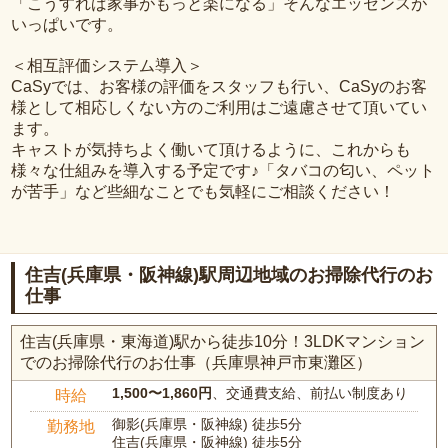
「こうすれば家事がもっと楽になる」そんなエッセンスが
いっぱいです。
＜相互評価システム導入＞
CaSyでは、お客様の評価をスタッフも行い、CaSyのお客
様として相応しくない方のご利用はご遠慮させて頂いてい
ます。
キャストが気持ちよく働いて頂けるように、これからも
様々な仕組みを導入する予定です♪「タバコの匂い、ペット
が苦手」など些細なことでも気軽にご相談ください！
住吉(兵庫県・阪神線)駅周辺地域のお掃除代行のお
仕事
住吉(兵庫県・東海道)駅から徒歩10分！3LDKマンション
でのお掃除代行のお仕事（兵庫県神戸市東灘区）
1,500〜1,860円
、交通費支給、前払い制度あり
時給
御影(兵庫県・阪神線) 徒歩5分
勤務地
住吉(兵庫県・阪神線) 徒歩5分