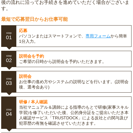
後の流れに沿ってお手続きを進めていただく場合がございま
す。
最短で応募翌日からお仕事可能
応募
step
パソコンまたはスマートフォンで、
専用フォーム
から簡単
01
1分入力。
説明会を予約
step
02
ご希望の日時から説明会を予約いただきます。
説明会
step
お仕事の進め方やシステムの説明などを行います。(説明会
03
後、選考会あり)
研修 / 本人確認
当社マニュアル＆講師による指導のもとで研修(家事スキル
step
学習)を修了いただいた後、公的身分証をご提出いただき本
04
人確認サービス「TRUSTDOCK」による反社との関与及び
犯罪歴の有無を確認させていただきます。