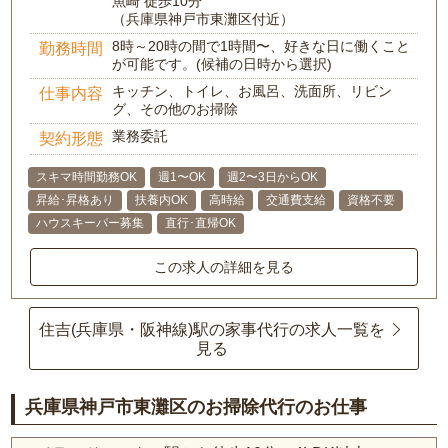
魚崎 徒歩10分
（兵庫県神戸市東灘区付近）
8時～20時の間で1時間〜、好きな日に働くこと
勤務時間
が可能です。(候補の日時から選択)
キッチン、トイレ、お風呂、洗面所、リビン
仕事内容
グ、その他のお掃除
業務委託
契約形態
スキマ時間勤務OK
週1〜OK
週2〜3日からOK
昇給･昇格あり
扶養内OK
高時給
交通費支給
資格不要
ハウスキーパー募集
直行･直帰OK
この求人の詳細を見る
住吉(兵庫県・阪神線)駅の家事代行の求人一覧を
見る
兵庫県神戸市東灘区のお掃除代行のお仕事