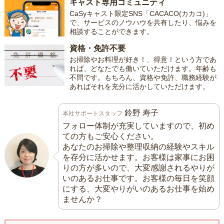
キャスト専用コミュニティ
CaSyキャスト限定SNS「CACACO(カカコ)」
で、サービスのノウハウを共有したり、悩みを
相談することができます。
資格・免許不要
お掃除やお料理が好き！、得意！という方であ
れば、どなたでも働いていただけます。年齢も
不問です。もちろん、資格や免許、職務経験が
あればそれを充分に活かしていただけます。
鈴野 寿子
本社サポートスタッフ
フォロー体制が充実していますので、初め
ての方もご安心ください。
あなたのお掃除や整理収納の経験やスキル
を存分に活かせます。お客様は家事にお困
りの方が多いので、大変感謝されるやりが
いのあるお仕事です。お客様の毎日を笑顔
にする、大変やりがいのあるお仕事を始め
ませんか？