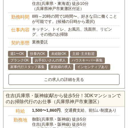
住吉(兵庫県・東海道) 徒歩10分
（兵庫県神戸市東灘区付近）
8時～20時の間で1時間〜、好きな日に働くこと
勤務時間
が可能です。(候補の日時から選択)
キッチン、トイレ、お風呂、洗面所、リビン
仕事内容
グ、その他のお掃除
業務委託
契約形態
週1〜OK
扶養内OK
未経験OK
主婦･主夫歓迎
ブランクOK
お手伝いさんの求人
ハウスキーパー募集
家事代行スタッフ募集
家政婦の求人
インセンティブあり
この求人の詳細を見る
住吉(兵庫県・阪神線)駅から徒歩5分！3DKマンションで
のお掃除代行のお仕事（兵庫県神戸市東灘区）
1,500〜1,860円
、交通費支給、前払い制度あり
時給
御影(兵庫県・阪神線) 徒歩5分
勤務地
住吉(兵庫県・阪神線) 徒歩5分