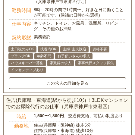
（兵庫県神戸市東灘区付近）
8時～20時の間で1時間〜、好きな日に働くこと
勤務時間
が可能です。(候補の日時から選択)
キッチン、トイレ、お風呂、洗面所、リビン
仕事内容
グ、その他のお掃除
業務委託
契約形態
土日祝のみOK
扶養内OK
主婦･主夫歓迎
資格不要
ブランクOK
年齢不問
お手伝いさんの求人
ハウスキーパー募集
家政婦の求人
家事代行スタッフ募集
インセンティブあり
この求人の詳細を見る
住吉(兵庫県・東海道)駅から徒歩10分！3LDKマンション
でのお掃除代行のお仕事（兵庫県神戸市東灘区）
1,500〜1,860円
、交通費支給、前払い制度あり
時給
住吉(兵庫県・阪神線) 徒歩5分
勤務地
住吉(兵庫県・東海道) 徒歩10分