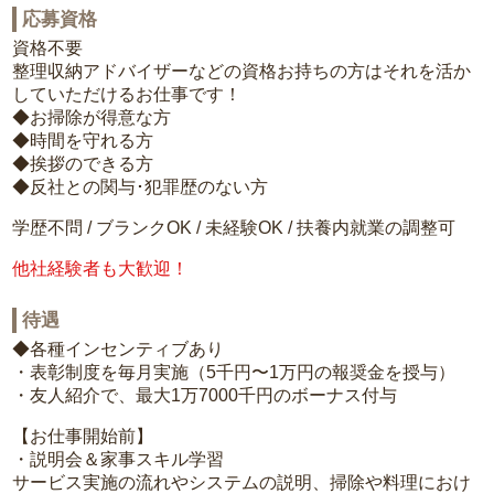
応募資格
資格不要
整理収納アドバイザーなどの資格お持ちの方はそれを活か
していただけるお仕事です！
◆お掃除が得意な方
◆時間を守れる方
◆挨拶のできる方
◆反社との関与･犯罪歴のない方
学歴不問 / ブランクOK / 未経験OK / 扶養内就業の調整可
他社経験者も大歓迎！
待遇
◆各種インセンティブあり
・表彰制度を毎月実施（5千円〜1万円の報奨金を授与）
・友人紹介で、最大1万7000千円のボーナス付与
【お仕事開始前】
・説明会＆家事スキル学習
サービス実施の流れやシステムの説明、掃除や料理におけ