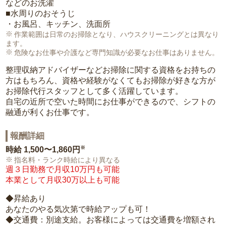
などのお洗濯
■水周りのおそうじ
・お風呂、キッチン、洗面所
作業範囲は日常のお掃除となり、ハウスクリーニングとは異なり
ます。
危険なお仕事や介護など専門知識が必要なお仕事はありません。
整理収納アドバイザーなどお掃除に関する資格をお持ちの
方はもちろん、資格や経験がなくてもお掃除が好きな方が
お掃除代行スタッフとして多く活躍しています。
自宅の近所で空いた時間にお仕事ができるので、シフトの
融通が利くお仕事です。
報酬詳細
※
時給
1,500〜1,860円
指名料・ランク時給により異なる
週３日勤務で月収10万円も可能
本業として月収30万以上も可能
◆昇給あり
あなたのやる気次第で時給アップも可！
◆交通費：別途支給。お客様によっては交通費を増額され