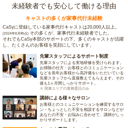
未経験者でも安心して働ける理由
キャストの多くが家事代行未経験
CaSyに登録している家事代行キャストは20,000人以上。
その多くが、家事代行未経験者でした。
(2024年6月時点)
それでもCaSy本部のサポートの下、多くのキャストが活躍
し、たくさんのお客様を笑顔にしています。
先輩スタッフによるサポート制度
先輩スタッフによる実地研修を受けられます。
お掃除の仕方・お客様とのコミュニケーション
などを長年お客様から高評価をいただいている
先輩スタッフから直接教えてもらえます。その
後も1ヶ月間しっかりサポート。
※ 関東エリアの業務委託のみ
講師による様々なサロン
お客様とのコミュニケーションを練習するサロ
ン・ちょっとした不安を相談するサロンなどが
あなたの不安・お悩みに合わせて、講師がしっ
かりサポートします。