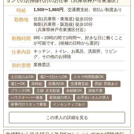
ョンでのお掃除代行のお仕事（兵庫県神戸市東灘区）
1,500〜1,860円
、交通費支給、前払い制度あり
時給
住吉(兵庫県・東海道) 徒歩10分
勤務地
御影(兵庫県・阪急線) 徒歩10分
（兵庫県神戸市東灘区付近）
8時～20時の間で1時間〜、好きな日に働くこと
勤務時間
が可能です。(候補の日時から選択)
キッチン、トイレ、お風呂、洗面所、リビン
仕事内容
グ、その他のお掃除
業務委託
契約形態
土日祝のみOK
週2〜3日からOK
スキマ時間勤務OK
週1〜OK
高時給
扶養内OK
交通費支給
昇給･昇格あり
ブランクOK
主婦･主夫歓迎
未経験OK
資格不要
ハウスキーパー募集
家政婦の求人
お手伝いさんの求人
家事代行スタッフ募集
インセンティブあり
この求人の詳細を見る