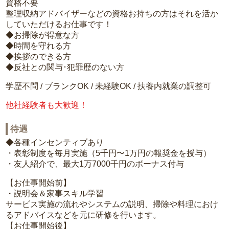
資格不要
整理収納アドバイザーなどの資格お持ちの方はそれを活か
していただけるお仕事です！
◆お掃除が得意な方
◆時間を守れる方
◆挨拶のできる方
◆反社との関与･犯罪歴のない方
学歴不問 / ブランクOK / 未経験OK / 扶養内就業の調整可
他社経験者も大歓迎！
待遇
◆各種インセンティブあり
・表彰制度を毎月実施（5千円〜1万円の報奨金を授与）
・友人紹介で、最大1万7000千円のボーナス付与
【お仕事開始前】
・説明会＆家事スキル学習
サービス実施の流れやシステムの説明、掃除や料理におけ
るアドバイスなどを元に研修を行います。
【お仕事開始後】