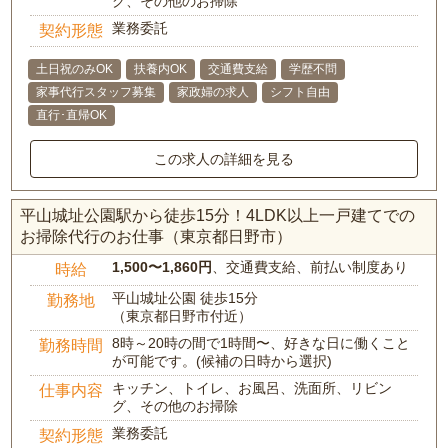
グ、その他のお掃除
業務委託
契約形態
土日祝のみOK
扶養内OK
交通費支給
学歴不問
家事代行スタッフ募集
家政婦の求人
シフト自由
直行･直帰OK
この求人の詳細を見る
平山城址公園駅から徒歩15分！4LDK以上一戸建てでの
お掃除代行のお仕事（東京都日野市）
1,500〜1,860円
、交通費支給、前払い制度あり
時給
平山城址公園 徒歩15分
勤務地
（東京都日野市付近）
8時～20時の間で1時間〜、好きな日に働くこと
勤務時間
が可能です。(候補の日時から選択)
キッチン、トイレ、お風呂、洗面所、リビン
仕事内容
グ、その他のお掃除
業務委託
契約形態