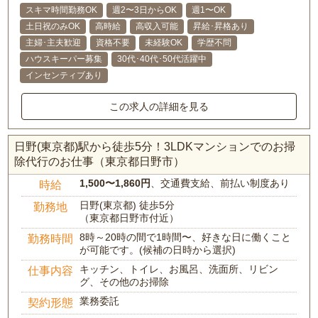
スキマ時間勤務OK
週2〜3日からOK
週1〜OK
土日祝のみOK
高時給
高収入可能
昇給･昇格あり
主婦･主夫歓迎
資格不要
未経験OK
学歴不問
ハウスキーパー募集
30代･40代･50代活躍中
インセンティブあり
この求人の詳細を見る
日野(東京都)駅から徒歩5分！3LDKマンションでのお掃
除代行のお仕事（東京都日野市）
1,500〜1,860円
、交通費支給、前払い制度あり
時給
日野(東京都) 徒歩5分
勤務地
（東京都日野市付近）
8時～20時の間で1時間〜、好きな日に働くこと
勤務時間
が可能です。(候補の日時から選択)
キッチン、トイレ、お風呂、洗面所、リビン
仕事内容
グ、その他のお掃除
業務委託
契約形態