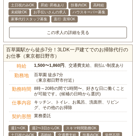
土日祝のみOK
昇給･昇格あり
扶養内OK
高時給
未経験OK
お手伝いさんの求人
ハウスキーパー募集
家事代行スタッフ募集
直行･直帰OK
この求人の詳細を見る
百草園駅から徒歩7分！3LDK一戸建てでのお掃除代行の
お仕事（東京都日野市）
1,500〜1,860円
、交通費支給、前払い制度あり
時給
百草園 徒歩7分
勤務地
（東京都日野市付近）
8時～20時の間で1時間〜、好きな日に働くこと
勤務時間
が可能です。(候補の日時から選択)
キッチン、トイレ、お風呂、洗面所、リビン
仕事内容
グ、その他のお掃除
業務委託
契約形態
週1〜OK
週2〜3日からOK
スキマ時間勤務OK
土日祝のみOK
高時給
交通費支給
扶養内OK
学歴不問