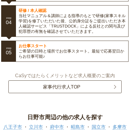
研修 / 本人確認
当社マニュアル＆講師による指導のもとで研修(家事スキル
step
学習)を修了いただいた後、公的身分証をご提出いただき本
04
人確認サービス「TRUSTDOCK」による反社との関与及び
犯罪歴の有無を確認させていただきます。
お仕事スタート
step
ご希望の日時と場所でお仕事スタート。最短で応募翌日か
05
らお仕事可能♪
CaSyではたらくメリットなど求人概要のご案内
家事代行求人TOP
日野市周辺の他の求人を探す
八王子市
立川市
府中市
昭島市
国立市
多摩市