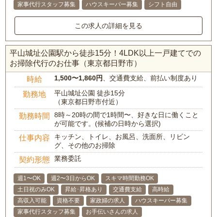
家事代行スタッフ募集
ハウスキーパー募集
シフト自由
この求人の詳細を見る
平山城址公園駅から徒歩15分！4LDK以上一戸建てでの
お掃除代行のお仕事（東京都日野市）
1,500〜1,860円
、交通費支給、前払い制度あり
時給
平山城址公園 徒歩15分
勤務地
（東京都日野市付近）
8時～20時の間で1時間〜、好きな日に働くこと
勤務時間
が可能です。(候補の日時から選択)
キッチン、トイレ、お風呂、洗面所、リビン
仕事内容
グ、その他のお掃除
業務委託
契約形態
週1〜OK
週2〜3日からOK
スキマ時間勤務OK
土日祝のみOK
昇給･昇格あり
交通費支給
高時給
高収入可能
資格不要
家政婦の求人
ハウスキーパー募集
家事代行スタッフ募集
お手伝いさんの求人