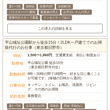
週1〜OK
高時給
扶養内OK
未経験OK
ハウスキーパー募集
家政婦の求人
お手伝いさんの求人
家事代行スタッフ募集
インセンティブあり
この求人の詳細を見る
平山城址公園駅から徒歩15分！2LDK一戸建てでのお掃
除代行のお仕事（東京都日野市）
1,500〜1,860円
、交通費支給、前払い制度あり
時給
平山城址公園 徒歩15分
勤務地
（東京都日野市付近）
8時～20時の間で1時間〜、好きな日に働くこと
勤務時間
が可能です。(候補の日時から選択)
キッチン、トイレ、お風呂、洗面所、リビン
仕事内容
グ、その他のお掃除
業務委託
契約形態
週1〜OK
土日祝のみOK
高時給
昇給･昇格あり