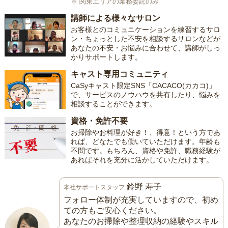
※ 関東エリアの業務委託のみ
講師による様々なサロン
お客様とのコミュニケーションを練習するサロ
ン・ちょっとした不安を相談するサロンなどが
あなたの不安・お悩みに合わせて、講師がしっ
かりサポートします。
キャスト専用コミュニティ
CaSyキャスト限定SNS「CACACO(カカコ)」
で、サービスのノウハウを共有したり、悩みを
相談することができます。
資格・免許不要
お掃除やお料理が好き！、得意！という方であ
れば、どなたでも働いていただけます。年齢も
不問です。もちろん、資格や免許、職務経験が
あればそれを充分に活かしていただけます。
鈴野 寿子
本社サポートスタッフ
フォロー体制が充実していますので、初め
ての方もご安心ください。
あなたのお掃除や整理収納の経験やスキル