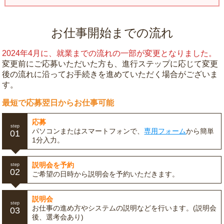
お仕事開始までの流れ
2024年4月に、就業までの流れの一部が変更となりました。
変更前にご応募いただいた方も、進行ステップに応じて変更
後の流れに沿ってお手続きを進めていただく場合がございま
す。
最短で応募翌日からお仕事可能
応募
step
パソコンまたはスマートフォンで、
専用フォーム
から簡単
01
1分入力。
説明会を予約
step
02
ご希望の日時から説明会を予約いただきます。
説明会
step
お仕事の進め方やシステムの説明などを行います。(説明会
03
後、選考会あり)