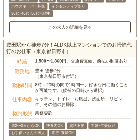
ハウスキーパー募集
インセンティブあり
30代･40代･50代活躍中
この求人の詳細を見る
豊田駅から徒歩7分！4LDK以上マンションでのお掃除代
行のお仕事（東京都日野市）
1,500〜1,860円
、交通費支給、前払い制度あり
時給
豊田 徒歩7分
勤務地
（東京都日野市付近）
8時～20時の間で1時間〜、好きな日に働くこと
勤務時間
が可能です。(候補の日時から選択)
キッチン、トイレ、お風呂、洗面所、リビン
仕事内容
グ、その他のお掃除
業務委託
契約形態
週2〜3日からOK
扶養内OK
資格不要
主婦･主夫歓迎
お手伝いさんの求人
直行･直帰OK