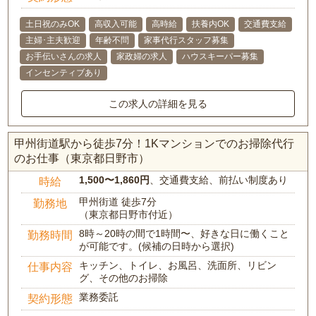
土日祝のみOK
高収入可能
高時給
扶養内OK
交通費支給
主婦･主夫歓迎
年齢不問
家事代行スタッフ募集
お手伝いさんの求人
家政婦の求人
ハウスキーパー募集
インセンティブあり
この求人の詳細を見る
甲州街道駅から徒歩7分！1Kマンションでのお掃除代行
のお仕事（東京都日野市）
1,500〜1,860円
、交通費支給、前払い制度あり
時給
甲州街道 徒歩7分
勤務地
（東京都日野市付近）
8時～20時の間で1時間〜、好きな日に働くこと
勤務時間
が可能です。(候補の日時から選択)
キッチン、トイレ、お風呂、洗面所、リビン
仕事内容
グ、その他のお掃除
業務委託
契約形態