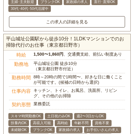
主婦･主夫歓迎
ブランクOK
家政婦の求人
直行･直帰OK
30代･40代･50代活躍中
この求人の詳細を見る
平山城址公園駅から徒歩10分！1LDKマンションでのお
掃除代行のお仕事（東京都日野市）
1,500〜1,860円
、交通費支給、前払い制度あり
時給
平山城址公園 徒歩10分
勤務地
（東京都日野市付近）
8時～20時の間で1時間〜、好きな日に働くこと
勤務時間
が可能です。(候補の日時から選択)
キッチン、トイレ、お風呂、洗面所、リビン
仕事内容
グ、その他のお掃除
業務委託
契約形態
スキマ時間勤務OK
土日祝のみOK
週2〜3日からOK
扶養内OK
高収入可能
高時給
年齢不問
資格不要
未経験OK
ブランクOK
家政婦の求人
お手伝いさんの求人