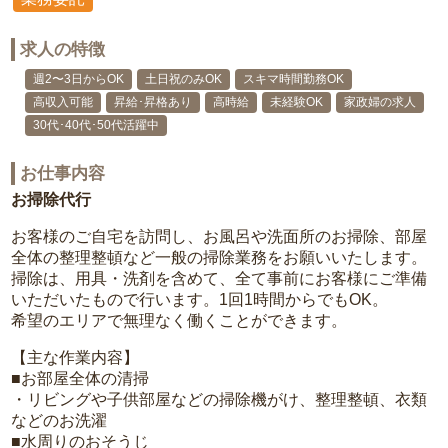
求人の特徴
週2〜3日からOK
土日祝のみOK
スキマ時間勤務OK
高収入可能
昇給･昇格あり
高時給
未経験OK
家政婦の求人
30代･40代･50代活躍中
お仕事内容
お掃除代行
お客様のご自宅を訪問し、お風呂や洗面所のお掃除、部屋
全体の整理整頓など一般の掃除業務をお願いいたします。
掃除は、用具・洗剤を含めて、全て事前にお客様にご準備
いただいたもので行います。1回1時間からでもOK。
希望のエリアで無理なく働くことができます。
【主な作業内容】
■お部屋全体の清掃
・リビングや子供部屋などの掃除機がけ、整理整頓、衣類
などのお洗濯
■水周りのおそうじ