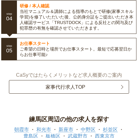
研修 / 本人確認
当社マニュアル＆講師による指導のもとで研修(家事スキル
step
学習)を修了いただいた後、公的身分証をご提出いただき本
04
人確認サービス「TRUSTDOCK」による反社との関与及び
犯罪歴の有無を確認させていただきます。
お仕事スタート
step
ご希望の日時と場所でお仕事スタート。最短で応募翌日か
05
らお仕事可能♪
CaSyではたらくメリットなど求人概要のご案内
家事代行求人TOP
練馬区周辺の他の求人を探す
朝霞市
和光市
新座市
中野区
杉並区
豊島区
板橋区
武蔵野市
西東京市