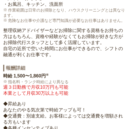
・お風呂、キッチン、洗面所
作業範囲は日常のお掃除となり、ハウスクリーニングとは異なり
ます。
危険なお仕事や介護など専門知識が必要なお仕事はありません。
整理収納アドバイザーなどお掃除に関する資格をお持ちの
方はもちろん、資格や経験がなくてもお掃除が好きな方が
お掃除代行スタッフとして多く活躍しています。
自宅の近所で空いた時間にお仕事ができるので、シフトの
融通が利くお仕事です。
報酬詳細
※
時給
1,500〜1,860円
指名料・ランク時給により異なる
週３日勤務で月収10万円も可能
本業として月収30万以上も可能
◆昇給あり
あなたのやる気次第で時給アップも可！
◆交通費：別途支給。お客様によっては交通費を増額され
る方もいます
◆各種インセンティブあり