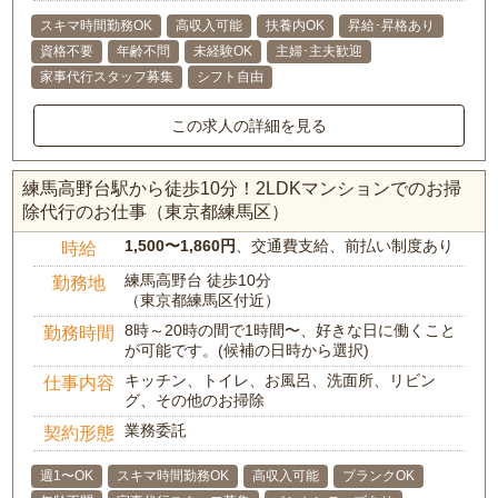
スキマ時間勤務OK
高収入可能
扶養内OK
昇給･昇格あり
資格不要
年齢不問
未経験OK
主婦･主夫歓迎
家事代行スタッフ募集
シフト自由
この求人の詳細を見る
練馬高野台駅から徒歩10分！2LDKマンションでのお掃
除代行のお仕事（東京都練馬区）
1,500〜1,860円
、交通費支給、前払い制度あり
時給
練馬高野台 徒歩10分
勤務地
（東京都練馬区付近）
8時～20時の間で1時間〜、好きな日に働くこと
勤務時間
が可能です。(候補の日時から選択)
キッチン、トイレ、お風呂、洗面所、リビン
仕事内容
グ、その他のお掃除
業務委託
契約形態
週1〜OK
スキマ時間勤務OK
高収入可能
ブランクOK