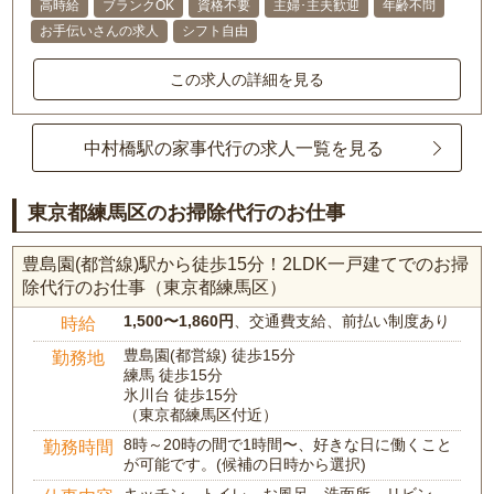
高時給
ブランクOK
資格不要
主婦･主夫歓迎
年齢不問
お手伝いさんの求人
シフト自由
この求人の詳細を見る
中村橋駅の家事代行の求人一覧を見る
東京都練馬区のお掃除代行のお仕事
豊島園(都営線)駅から徒歩15分！2LDK一戸建てでのお掃
除代行のお仕事（東京都練馬区）
1,500〜1,860円
、交通費支給、前払い制度あり
時給
豊島園(都営線) 徒歩15分
勤務地
練馬 徒歩15分
氷川台 徒歩15分
（東京都練馬区付近）
8時～20時の間で1時間〜、好きな日に働くこと
勤務時間
が可能です。(候補の日時から選択)