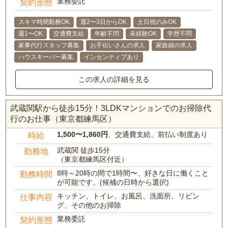
業務委託
契約形態
スキマ時間勤務OK
週2〜3日からOK
土日祝のみOK
週1〜OK
交通費支給
年齢不問
未経験OK
学歴不問
家事代行スタッフ募集
お手伝いさんの求人
家政婦の求人
ハウスキーパー募集
インセンティブあり
この求人の詳細を見る
武蔵関駅から徒歩15分！3LDKマンションでのお掃除代
行のお仕事（東京都練馬区）
1,500〜1,860円
、交通費支給、前払い制度あり
時給
武蔵関 徒歩15分
勤務地
（東京都練馬区付近）
8時～20時の間で1時間〜、好きな日に働くこと
勤務時間
が可能です。(候補の日時から選択)
キッチン、トイレ、お風呂、洗面所、リビン
仕事内容
グ、その他のお掃除
業務委託
契約形態