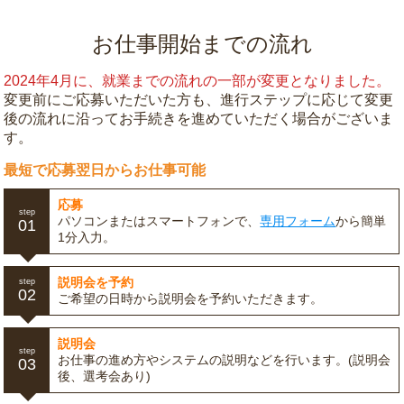
お仕事開始までの流れ
2024年4月に、就業までの流れの一部が変更となりました。
変更前にご応募いただいた方も、進行ステップに応じて変更
後の流れに沿ってお手続きを進めていただく場合がございま
す。
最短で応募翌日からお仕事可能
応募
step
パソコンまたはスマートフォンで、
専用フォーム
から簡単
01
1分入力。
説明会を予約
step
02
ご希望の日時から説明会を予約いただきます。
説明会
step
お仕事の進め方やシステムの説明などを行います。(説明会
03
後、選考会あり)