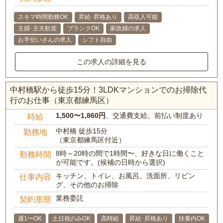
スキマ時間勤務OK
昇給･昇格あり
高収入可能
主婦･主夫歓迎
ブランクOK
家政婦の求人
お手伝いさんの求人
シフト自由
この求人の詳細を見る
中村橋駅から徒歩15分！3LDKマンションでのお掃除代
行のお仕事（東京都練馬区）
1,500〜1,860円
、交通費支給、前払い制度あり
時給
中村橋 徒歩15分
勤務地
（東京都練馬区付近）
8時～20時の間で1時間〜、好きな日に働くこと
勤務時間
が可能です。(候補の日時から選択)
キッチン、トイレ、お風呂、洗面所、リビン
仕事内容
グ、その他のお掃除
業務委託
契約形態
週1〜OK
土日祝のみOK
高時給
昇給･昇格あり
扶養内OK