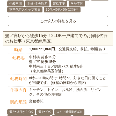
年齢不問
主婦･主夫歓迎
資格不要
学歴不問
家事代行スタッフ募集
30代･40代･50代活躍中
この求人の詳細を見る
鷺ノ宮駅から徒歩15分！2LDK一戸建てでのお掃除代行
のお仕事（東京都練馬区）
1,500〜1,860円
、交通費支給、前払い制度あり
時給
中村橋 徒歩15分
勤務地
鷺ノ宮 徒歩15分
中村南三丁目／関東バス 徒歩5分
（東京都練馬区付近）
8時～20時の間で1時間〜、好きな日に働くこと
勤務時間
が可能です。(候補の日時から選択)
キッチン、トイレ、お風呂、洗面所、リビン
仕事内容
グ、その他のお掃除
業務委託
契約形態
週2〜3日からOK
週1〜OK
スキマ時間勤務OK