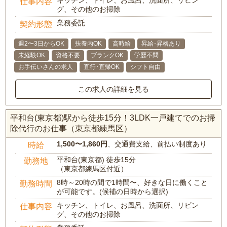
キッチン、トイレ、お風呂、洗面所、リビン
仕事内容
グ、その他のお掃除
業務委託
契約形態
週2〜3日からOK
扶養内OK
高時給
昇給･昇格あり
未経験OK
資格不要
ブランクOK
学歴不問
お手伝いさんの求人
直行･直帰OK
シフト自由
この求人の詳細を見る
平和台(東京都)駅から徒歩15分！3LDK一戸建てでのお掃
除代行のお仕事（東京都練馬区）
1,500〜1,860円
、交通費支給、前払い制度あり
時給
平和台(東京都) 徒歩15分
勤務地
（東京都練馬区付近）
8時～20時の間で1時間〜、好きな日に働くこと
勤務時間
が可能です。(候補の日時から選択)
キッチン、トイレ、お風呂、洗面所、リビン
仕事内容
グ、その他のお掃除