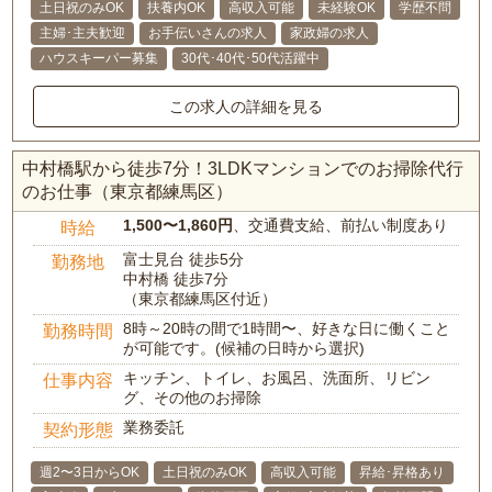
土日祝のみOK
扶養内OK
高収入可能
未経験OK
学歴不問
主婦･主夫歓迎
お手伝いさんの求人
家政婦の求人
ハウスキーパー募集
30代･40代･50代活躍中
この求人の詳細を見る
中村橋駅から徒歩7分！3LDKマンションでのお掃除代行
のお仕事（東京都練馬区）
1,500〜1,860円
、交通費支給、前払い制度あり
時給
富士見台 徒歩5分
勤務地
中村橋 徒歩7分
（東京都練馬区付近）
8時～20時の間で1時間〜、好きな日に働くこと
勤務時間
が可能です。(候補の日時から選択)
キッチン、トイレ、お風呂、洗面所、リビン
仕事内容
グ、その他のお掃除
業務委託
契約形態
週2〜3日からOK
土日祝のみOK
高収入可能
昇給･昇格あり