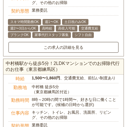
グ、その他のお掃除
業務委託
契約形態
スキマ時間勤務OK
週1〜OK
土日祝のみOK
週2〜3日からOK
高時給
高収入可能
交通費支給
ブランクOK
家事代行スタッフ募集
シフト自由
この求人の詳細を見る
中村橋駅から徒歩5分！2LDKマンションでのお掃除代行
のお仕事（東京都練馬区）
1,500〜1,860円
、交通費支給、前払い制度あり
時給
中村橋 徒歩5分
勤務地
（東京都練馬区付近）
8時～20時の間で1時間〜、好きな日に働くこと
勤務時間
が可能です。(候補の日時から選択)
キッチン、トイレ、お風呂、洗面所、リビン
仕事内容
グ、その他のお掃除
業務委託
契約形態