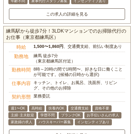
年齢不問
家事代行スタッフ募集
インセンティブあり
この求人の詳細を見る
練馬駅から徒歩7分！3LDKマンションでのお掃除代行の
お仕事（東京都練馬区）
1,500〜1,860円
、交通費支給、前払い制度あり
時給
練馬 徒歩7分
勤務地
（東京都練馬区付近）
8時～20時の間で1時間〜、好きな日に働くこと
勤務時間
が可能です。(候補の日時から選択)
キッチン、トイレ、お風呂、洗面所、リビン
仕事内容
グ、その他のお掃除
業務委託
契約形態
週1〜OK
高時給
扶養内OK
交通費支給
資格不要
主婦･主夫歓迎
学歴不問
ブランクOK
お手伝いさんの求人
家政婦の求人
ハウスキーパー募集
インセンティブあり