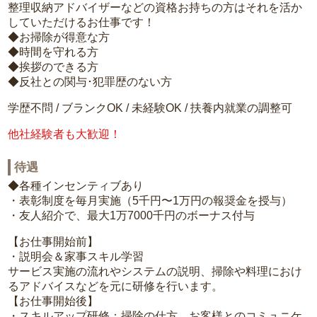
整理収納アドバイザーなどの資格お持ちの方はそれを活か
していただけるお仕事です！
◆お掃除が得意な方
◆時間を守れる方
◆挨拶のできる方
◆反社との関与･犯罪歴のない方
学歴不問 / ブランクOK / 未経験OK / 扶養内就業の調整可
他社経験者も大歓迎！
待遇
◆各種インセンティブあり
・表彰制度を毎月実施（5千円〜1万円の報奨金を授与）
・友人紹介で、最大1万7000千円のボーナス付与
【お仕事開始前】
・説明会＆家事スキル学習
サービス実施の流れやシステムの説明、掃除や料理におけ
るアドバイスなどを元に研修を行います。
【お仕事開始後】
・スキルアップ研修：掃除の仕方、お客様とのコミュニケ