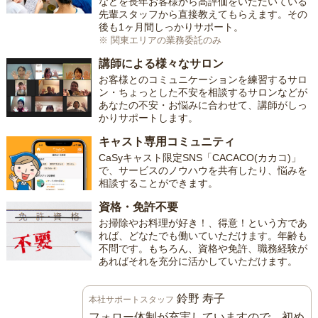
などを長年お客様から高評価をいただいている
先輩スタッフから直接教えてもらえます。その
後も1ヶ月間しっかりサポート。
※ 関東エリアの業務委託のみ
講師による様々なサロン
お客様とのコミュニケーションを練習するサロ
ン・ちょっとした不安を相談するサロンなどが
あなたの不安・お悩みに合わせて、講師がしっ
かりサポートします。
キャスト専用コミュニティ
CaSyキャスト限定SNS「CACACO(カカコ)」
で、サービスのノウハウを共有したり、悩みを
相談することができます。
資格・免許不要
お掃除やお料理が好き！、得意！という方であ
れば、どなたでも働いていただけます。年齢も
不問です。もちろん、資格や免許、職務経験が
あればそれを充分に活かしていただけます。
鈴野 寿子
本社サポートスタッフ
フォロー体制が充実していますので、初め