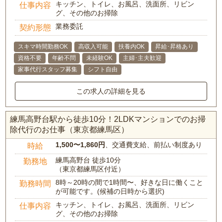
キッチン、トイレ、お風呂、洗面所、リビン
仕事内容
グ、その他のお掃除
業務委託
契約形態
スキマ時間勤務OK
高収入可能
扶養内OK
昇給･昇格あり
資格不要
年齢不問
未経験OK
主婦･主夫歓迎
家事代行スタッフ募集
シフト自由
この求人の詳細を見る
練馬高野台駅から徒歩10分！2LDKマンションでのお掃
除代行のお仕事（東京都練馬区）
1,500〜1,860円
、交通費支給、前払い制度あり
時給
練馬高野台 徒歩10分
勤務地
（東京都練馬区付近）
8時～20時の間で1時間〜、好きな日に働くこと
勤務時間
が可能です。(候補の日時から選択)
キッチン、トイレ、お風呂、洗面所、リビン
仕事内容
グ、その他のお掃除