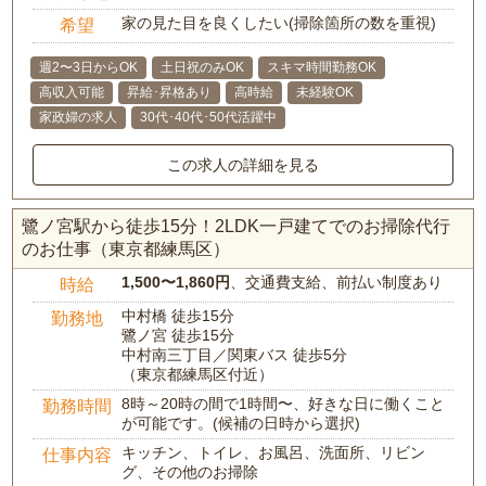
家の見た目を良くしたい(掃除箇所の数を重視)
希望
週2〜3日からOK
土日祝のみOK
スキマ時間勤務OK
高収入可能
昇給･昇格あり
高時給
未経験OK
家政婦の求人
30代･40代･50代活躍中
この求人の詳細を見る
鷺ノ宮駅から徒歩15分！2LDK一戸建てでのお掃除代行
のお仕事（東京都練馬区）
1,500〜1,860円
、交通費支給、前払い制度あり
時給
中村橋 徒歩15分
勤務地
鷺ノ宮 徒歩15分
中村南三丁目／関東バス 徒歩5分
（東京都練馬区付近）
8時～20時の間で1時間〜、好きな日に働くこと
勤務時間
が可能です。(候補の日時から選択)
キッチン、トイレ、お風呂、洗面所、リビン
仕事内容
グ、その他のお掃除