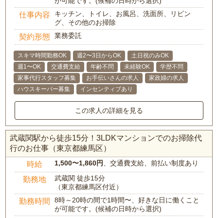
が可能です。(候補の日時から選択)
キッチン、トイレ、お風呂、洗面所、リビン
仕事内容
グ、その他のお掃除
業務委託
契約形態
スキマ時間勤務OK
週2〜3日からOK
土日祝のみOK
週1〜OK
交通費支給
年齢不問
未経験OK
学歴不問
家事代行スタッフ募集
お手伝いさんの求人
家政婦の求人
ハウスキーパー募集
インセンティブあり
この求人の詳細を見る
武蔵関駅から徒歩15分！3LDKマンションでのお掃除代
行のお仕事（東京都練馬区）
1,500〜1,860円
、交通費支給、前払い制度あり
時給
武蔵関 徒歩15分
勤務地
（東京都練馬区付近）
8時～20時の間で1時間〜、好きな日に働くこと
勤務時間
が可能です。(候補の日時から選択)