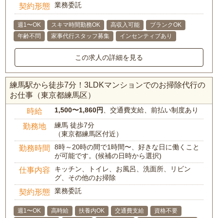
業務委託
契約形態
週1〜OK
スキマ時間勤務OK
高収入可能
ブランクOK
年齢不問
家事代行スタッフ募集
インセンティブあり
この求人の詳細を見る
練馬駅から徒歩7分！3LDKマンションでのお掃除代行の
お仕事（東京都練馬区）
1,500〜1,860円
、交通費支給、前払い制度あり
時給
練馬 徒歩7分
勤務地
（東京都練馬区付近）
8時～20時の間で1時間〜、好きな日に働くこと
勤務時間
が可能です。(候補の日時から選択)
キッチン、トイレ、お風呂、洗面所、リビン
仕事内容
グ、その他のお掃除
業務委託
契約形態
週1〜OK
高時給
扶養内OK
交通費支給
資格不要