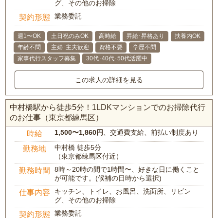
グ、その他のお掃除
業務委託
契約形態
週1〜OK
土日祝のみOK
高時給
昇給･昇格あり
扶養内OK
年齢不問
主婦･主夫歓迎
資格不要
学歴不問
家事代行スタッフ募集
30代･40代･50代活躍中
この求人の詳細を見る
中村橋駅から徒歩5分！1LDKマンションでのお掃除代行
のお仕事（東京都練馬区）
1,500〜1,860円
、交通費支給、前払い制度あり
時給
中村橋 徒歩5分
勤務地
（東京都練馬区付近）
8時～20時の間で1時間〜、好きな日に働くこと
勤務時間
が可能です。(候補の日時から選択)
キッチン、トイレ、お風呂、洗面所、リビン
仕事内容
グ、その他のお掃除
業務委託
契約形態