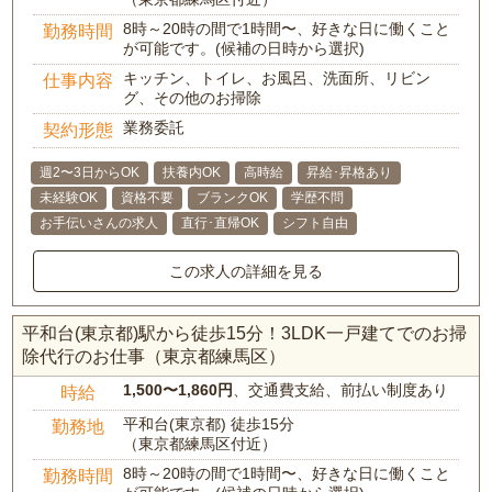
8時～20時の間で1時間〜、好きな日に働くこと
勤務時間
が可能です。(候補の日時から選択)
キッチン、トイレ、お風呂、洗面所、リビン
仕事内容
グ、その他のお掃除
業務委託
契約形態
週2〜3日からOK
扶養内OK
高時給
昇給･昇格あり
未経験OK
資格不要
ブランクOK
学歴不問
お手伝いさんの求人
直行･直帰OK
シフト自由
この求人の詳細を見る
平和台(東京都)駅から徒歩15分！3LDK一戸建てでのお掃
除代行のお仕事（東京都練馬区）
1,500〜1,860円
、交通費支給、前払い制度あり
時給
平和台(東京都) 徒歩15分
勤務地
（東京都練馬区付近）
8時～20時の間で1時間〜、好きな日に働くこと
勤務時間