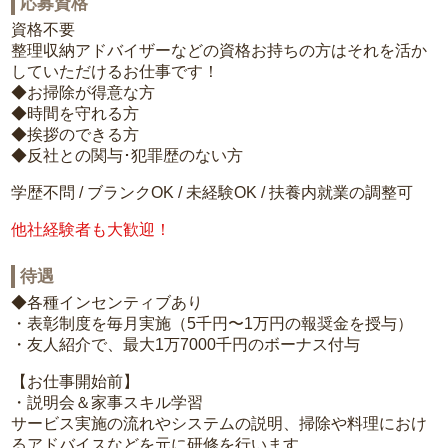
応募資格
資格不要
整理収納アドバイザーなどの資格お持ちの方はそれを活か
していただけるお仕事です！
◆お掃除が得意な方
◆時間を守れる方
◆挨拶のできる方
◆反社との関与･犯罪歴のない方
学歴不問 / ブランクOK / 未経験OK / 扶養内就業の調整可
他社経験者も大歓迎！
待遇
◆各種インセンティブあり
・表彰制度を毎月実施（5千円〜1万円の報奨金を授与）
・友人紹介で、最大1万7000千円のボーナス付与
【お仕事開始前】
・説明会＆家事スキル学習
サービス実施の流れやシステムの説明、掃除や料理におけ
るアドバイスなどを元に研修を行います。