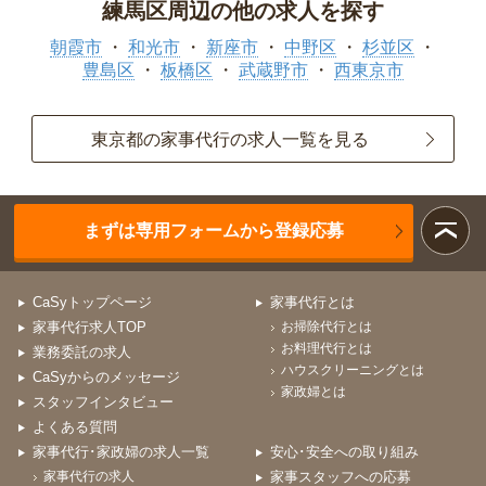
練馬区周辺の他の求人を探す
朝霞市
和光市
新座市
中野区
杉並区
豊島区
板橋区
武蔵野市
西東京市
東京都の家事代行の求人一覧を見る
まずは専用フォームから登録応募
CaSyトップページ
家事代行とは
家事代行求人TOP
お掃除代行とは
お料理代行とは
業務委託の求人
ハウスクリーニングとは
CaSyからのメッセージ
家政婦とは
スタッフインタビュー
よくある質問
家事代行･家政婦の求人一覧
安心･安全への取り組み
家事代行の求人
家事スタッフへの応募