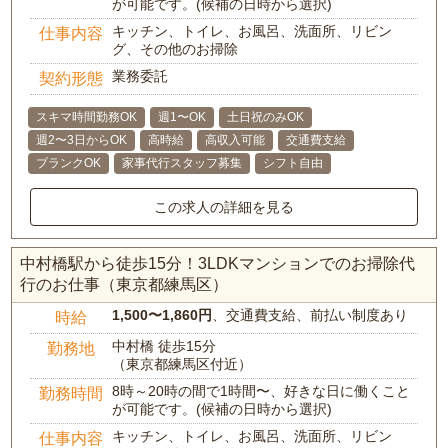
が可能です。(候補の日時から選択)
キッチン、トイレ、お風呂、洗面所、リビン
仕事内容
グ、その他のお掃除
業務委託
契約形態
スキマ時間勤務OK
週1〜OK
土日祝のみOK
週2〜3日からOK
高時給
高収入可能
交通費支給
ブランクOK
家事代行スタッフ募集
シフト自由
この求人の詳細を見る
中村橋駅から徒歩15分！3LDKマンションでのお掃除代
行のお仕事（東京都練馬区）
1,500〜1,860円
、交通費支給、前払い制度あり
時給
中村橋 徒歩15分
勤務地
（東京都練馬区付近）
8時～20時の間で1時間〜、好きな日に働くこと
勤務時間
が可能です。(候補の日時から選択)
キッチン、トイレ、お風呂、洗面所、リビン
仕事内容