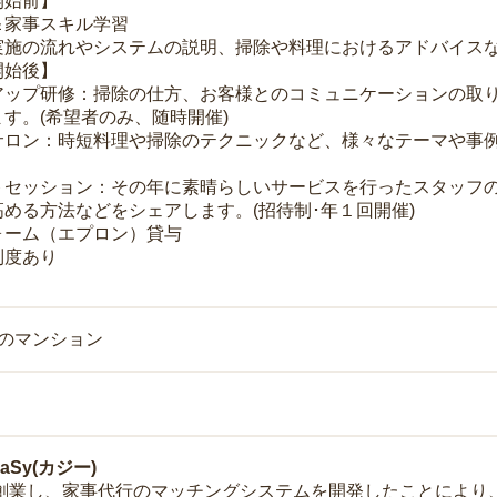
開始前】
＆家事スキル学習
実施の流れやシステムの説明、掃除や料理におけるアドバイス
開始後】
アップ研修：掃除の仕方、お客様とのコミュニケーションの取
す。(希望者のみ、随時開催)
サロン：時短料理や掃除のテクニックなど、様々なテーマや事例
トセッション：その年に素晴らしいサービスを行ったスタッフ
める方法などをシェアします。(招待制･年１回開催)
ォーム（エプロン）貸与
制度あり
上のマンション
Sy(カジー)
年に創業し、家事代行のマッチングシステムを開発したことによ