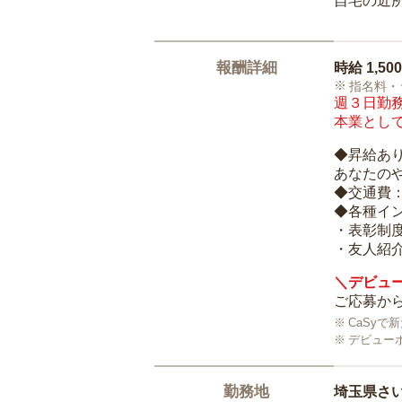
自宅の近
報酬詳細
時給
1,50
指名料・
週３日勤務
本業として
◆昇給あ
あなたの
◆交通費
◆各種イ
・表彰制
・友人紹介
＼デビュー
ご応募から
CaSy
デビュー
勤務地
埼玉県さ