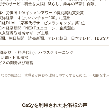
代行のサービス料金を大幅に減らし、業界の革新に貢献。
 厚生労働省主催イクメンアワード特別奨励賞受賞
 東洋経済「すごいベンチャー100」に選出
 日経DUAL「家事代行サービスランキング」第1位
 日本経済新聞「NEXTユニコーン」企業選出
 東京証券取引所マザーズ上場
新聞、朝日新聞、読売新聞、テレビ朝日、日本テレビ、TBSな
掃除代行・料理代行)、ハウスクリーニング
・店舗・ビル清掃
ービスの開発及び運営
地」などの用語は、求職者が内容を理解しやすくするために、一般的な求
CaSyを利用されたお客様の声