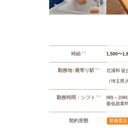
※1
時給
1,500〜1,
※2
勤務地･最寄り駅
北浦和 徒
（埼玉県
※3
勤務時間・シフト
8時～20
最低就業
契約形態
業務委託