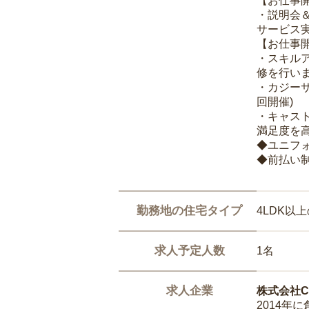
【お仕事
・説明会
サービス
【お仕事
・スキル
修を行いま
・カジー
回開催)
・キャス
満足度を高
◆ユニフ
◆前払い
勤務地の住宅タイプ
4LDK以
求人予定人数
1名
求人企業
株式会社Ca
2014