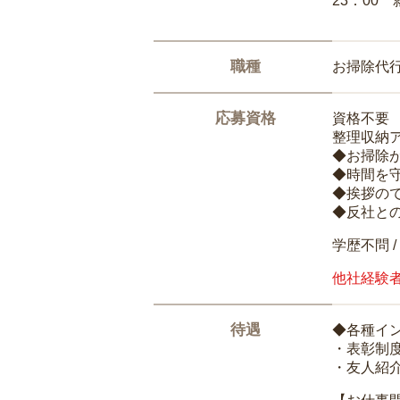
23：00 
職種
お掃除代
応募資格
資格不要
整理収納
◆お掃除
◆時間を
◆挨拶の
◆反社と
学歴不問 /
他社経験
待遇
◆各種イ
・表彰制
・友人紹介