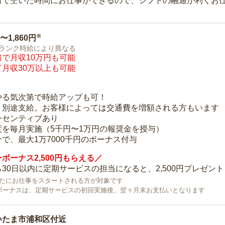
所で空いた時間にお仕事ができるので、シフトの融通が利くお
※
0〜1,860円
ランク時給により異なる
で月収10万円も可能
月収30万以上も可能
り
やる気次第で時給アップも可！
：別途支給。お客様によっては交通費を増額される方もいます
ンセンティブあり
度を毎月実施（5千円〜1万円の報奨金を授与）
で、最大1万7000千円のボーナス付与
ボーナス2,500円もらえる／
30日以内に定期サービスの担当になると、2,500円プレゼント
で新たにお仕事をスタートされる方が対象です
ボーナスは、定期サービスの初回実施後、翌々月末お支払いとなります
いたま市浦和区付近