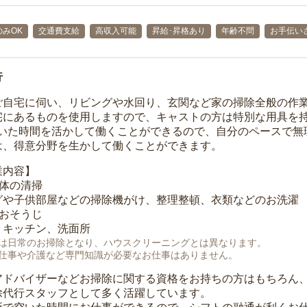
みOK
交通費支給
高収入可能
昇給･昇格あり
年齢不問
お手伝い
行
ご自宅に伺い、リビングや水回り、玄関など家の掃除全般の作
宅にあるものを使用しますので、キャストの方は特別な用具を持
空いた時間を活かして働くことができるので、自分のペースで無
は、得意分野を生かして働くことができます。
業内容】
全体の清掃
グや子供部屋などの掃除機がけ、整理整頓、衣類などのお洗濯
のおそうじ
、キッチン、洗面所
は日常のお掃除となり、ハウスクリーニングとは異なります。
仕事や介護など専門知識が必要なお仕事はありません。
アドバイザーなどお掃除に関する資格をお持ちの方はもちろん
除代行スタッフとして多く活躍しています。