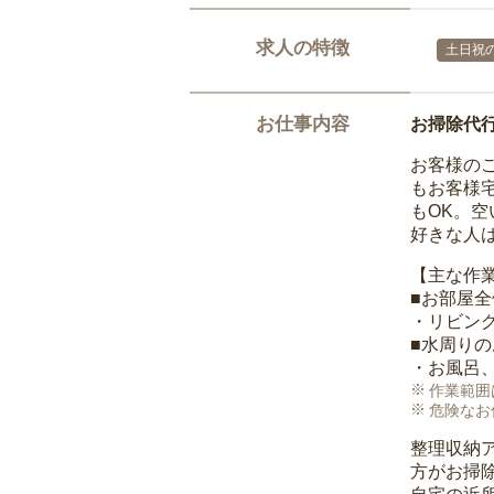
求人の特徴
土日祝の
お仕事内容
お掃除代
お客様の
もお客様
もOK。
好きな人
【主な作
■お部屋
・リビン
■水周り
・お風呂
作業範囲
危険なお
整理収納
方がお掃