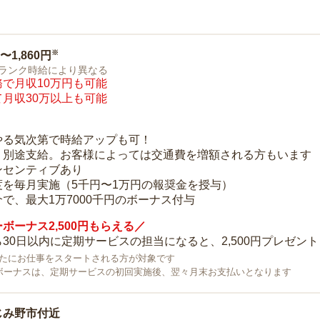
※
0〜1,860円
ランク時給により異なる
で月収10万円も可能
月収30万以上も可能
り
やる気次第で時給アップも可！
：別途支給。お客様によっては交通費を増額される方もいます
ンセンティブあり
度を毎月実施（5千円〜1万円の報奨金を授与）
で、最大1万7000千円のボーナス付与
ボーナス2,500円もらえる／
30日以内に定期サービスの担当になると、2,500円プレゼント
で新たにお仕事をスタートされる方が対象です
ボーナスは、定期サービスの初回実施後、翌々月末お支払いとなります
じみ野市付近