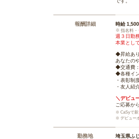
です。
報酬詳細
時給
1,50
指名料・
週３日勤務
本業として
◆昇給あ
あなたの
◆交通費
◆各種イ
・表彰制
・友人紹介
＼デビュー
ご応募から
CaSy
デビュー
勤務地
埼玉県ふ