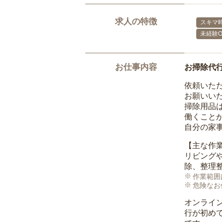
求人の特徴
スキマ
未経験O
お仕事内容
お掃除代
依頼いた
お願いい
掃除用品
働くこと
自分の家
【主な作
リビング
除、整理
作業範囲
危険なお
オンライ
行が初め