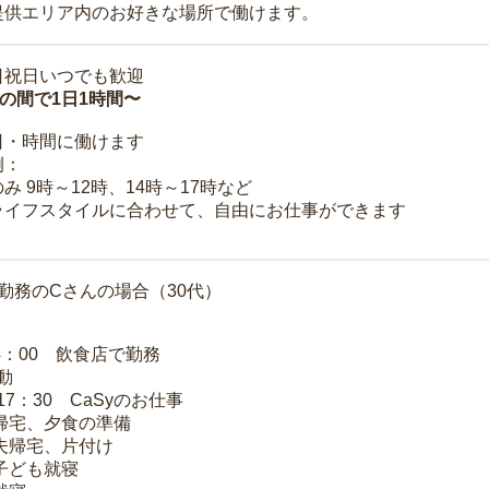
提供エリア内のお好きな場所で働けます。
日祝日いつでも歓迎
時の間で1日1時間〜
日・時間に働けます
例：
み 9時～12時、14時～17時など
ライフスタイルに合わせて、自由にお仕事ができます
勤務のCさんの場合（30代）
14：00 飲食店で勤務
移動
～17：30 CaSyのお仕事
 帰宅、夕食の準備
 夫帰宅、片付け
 子ども就寝