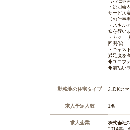
【お仕事
・説明会
サービス
【お仕事
・スキル
修を行いま
・カジー
回開催)
・キャス
満足度を高
◆ユニフ
◆前払い
勤務地の住宅タイプ
2LDKの
求人予定人数
1名
求人企業
株式会社Ca
2014