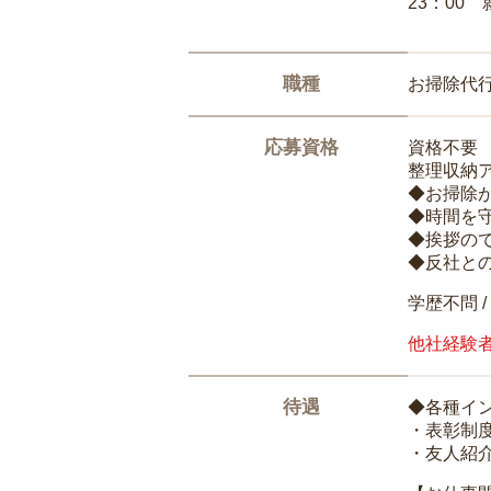
23：00 
職種
お掃除代
応募資格
資格不要
整理収納
◆お掃除
◆時間を
◆挨拶の
◆反社と
学歴不問 /
他社経験
待遇
◆各種イ
・表彰制
・友人紹介