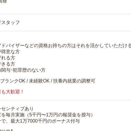
就寝
行スタッフ
アドバイザーなどの資格お持ちの方はそれを活かしていただけ
が得意な方
守れる方
できる方
の関与･犯罪歴のない方
 ブランクOK / 未経験OK / 扶養内就業の調整可
者も大歓迎！
ンセンティブあり
度を毎月実施（5千円〜1万円の報奨金を授与）
で、最大1万7000千円のボーナス付与