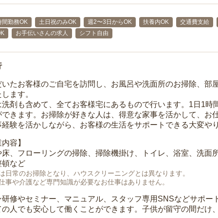
時間勤務OK
土日祝のみOK
週2〜3日からOK
扶養内OK
交通費支給
K
お手伝いさんの求人
シフト自由
行
だいたお客様のご自宅を訪問し、お風呂や洗面所のお掃除、部
たします。
は洗剤も含めて、全てお客様宅にあるもので行います。1日1時
ができます。お掃除が好きな人は、得意な家事を活かして、お
事経験を活かしながら、お客様の生活をサポートできる大変や
業内容】
や床、フローリングの掃除、掃除機掛け、トイレ、浴室、洗面
整頓など
は日常のお掃除となり、ハウスクリーニングとは異なります。
仕事や介護など専門知識が必要なお仕事はありません。
ン研修やセミナー、マニュアル、スタッフ専用SNSなどサポー
ての人でも安心して働くことができます。子供が留守の間だけ、