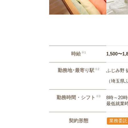
※1
時給
1,500〜1,
※2
勤務地･最寄り駅
ふじみ野 
（埼玉県
※3
勤務時間・シフト
8時～20
最低就業
契約形態
業務委託