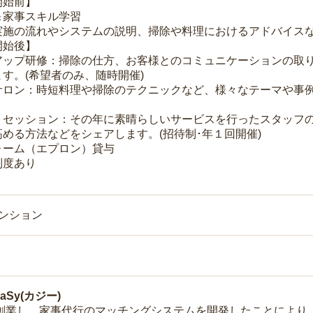
開始前】
＆家事スキル学習
実施の流れやシステムの説明、掃除や料理におけるアドバイス
開始後】
アップ研修：掃除の仕方、お客様とのコミュニケーションの取
す。(希望者のみ、随時開催)
サロン：時短料理や掃除のテクニックなど、様々なテーマや事例
トセッション：その年に素晴らしいサービスを行ったスタッフ
める方法などをシェアします。(招待制･年１回開催)
ォーム（エプロン）貸与
制度あり
マンション
Sy(カジー)
年に創業し、家事代行のマッチングシステムを開発したことによ