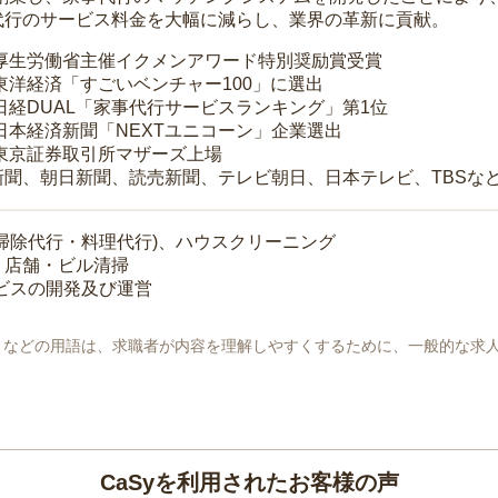
代行のサービス料金を大幅に減らし、業界の革新に貢献。
 厚生労働省主催イクメンアワード特別奨励賞受賞
 東洋経済「すごいベンチャー100」に選出
 日経DUAL「家事代行サービスランキング」第1位
 日本経済新聞「NEXTユニコーン」企業選出
 東京証券取引所マザーズ上場
新聞、朝日新聞、読売新聞、テレビ朝日、日本テレビ、TBSな
掃除代行・料理代行)、ハウスクリーニング
・店舗・ビル清掃
ービスの開発及び運営
地」などの用語は、求職者が内容を理解しやすくするために、一般的な求
CaSyを利用されたお客様の声