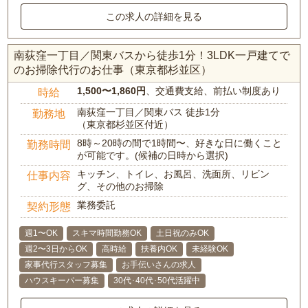
この求人の詳細を見る
南荻窪一丁目／関東バスから徒歩1分！3LDK一戸建てで
のお掃除代行のお仕事（東京都杉並区）
1,500〜1,860円
、交通費支給、前払い制度あり
時給
南荻窪一丁目／関東バス 徒歩1分
勤務地
（東京都杉並区付近）
8時～20時の間で1時間〜、好きな日に働くこと
勤務時間
が可能です。(候補の日時から選択)
キッチン、トイレ、お風呂、洗面所、リビン
仕事内容
グ、その他のお掃除
業務委託
契約形態
週1〜OK
スキマ時間勤務OK
土日祝のみOK
週2〜3日からOK
高時給
扶養内OK
未経験OK
家事代行スタッフ募集
お手伝いさんの求人
ハウスキーパー募集
30代･40代･50代活躍中