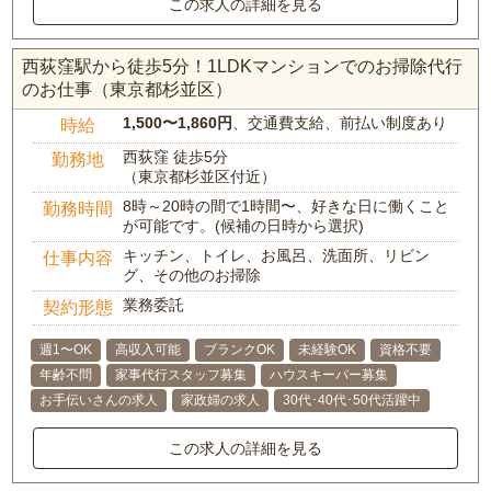
この求人の詳細を見る
西荻窪駅から徒歩5分！1LDKマンションでのお掃除代行
のお仕事（東京都杉並区）
1,500〜1,860円
、交通費支給、前払い制度あり
時給
西荻窪 徒歩5分
勤務地
（東京都杉並区付近）
8時～20時の間で1時間〜、好きな日に働くこと
勤務時間
が可能です。(候補の日時から選択)
キッチン、トイレ、お風呂、洗面所、リビン
仕事内容
グ、その他のお掃除
業務委託
契約形態
週1〜OK
高収入可能
ブランクOK
未経験OK
資格不要
年齢不問
家事代行スタッフ募集
ハウスキーパー募集
お手伝いさんの求人
家政婦の求人
30代･40代･50代活躍中
この求人の詳細を見る