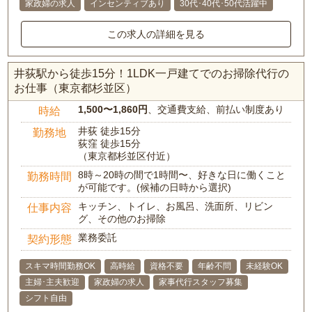
家政婦の求人
インセンティブあり
30代･40代･50代活躍中
この求人の詳細を見る
井荻駅から徒歩15分！1LDK一戸建てでのお掃除代行の
お仕事（東京都杉並区）
1,500〜1,860円
、交通費支給、前払い制度あり
時給
井荻 徒歩15分
勤務地
荻窪 徒歩15分
（東京都杉並区付近）
8時～20時の間で1時間〜、好きな日に働くこと
勤務時間
が可能です。(候補の日時から選択)
キッチン、トイレ、お風呂、洗面所、リビン
仕事内容
グ、その他のお掃除
業務委託
契約形態
スキマ時間勤務OK
高時給
資格不要
年齢不問
未経験OK
主婦･主夫歓迎
家政婦の求人
家事代行スタッフ募集
シフト自由