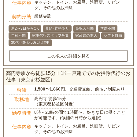
キッチン、トイレ、お風呂、洗面所、リビン
仕事内容
グ、その他のお掃除
業務委託
契約形態
週2〜3日からOK
昇給･昇格あり
高収入可能
学歴不問
年齢不問
家事代行スタッフ募集
家政婦の求人
シフト自由
30代･40代･50代活躍中
この求人の詳細を見る
高円寺駅から徒歩15分！1K一戸建てでのお掃除代行のお
仕事（東京都杉並区）
1,500〜1,860円
、交通費支給、前払い制度あり
時給
高円寺 徒歩15分
勤務地
（東京都杉並区付近）
8時～20時の間で1時間〜、好きな日に働くこと
勤務時間
が可能です。(候補の日時から選択)
キッチン、トイレ、お風呂、洗面所、リビン
仕事内容
グ、その他のお掃除