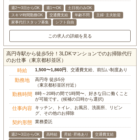
週2〜3日からOK
週1〜OK
土日祝のみOK
スキマ時間勤務OK
交通費支給
年齢不問
主婦･主夫歓迎
家事代行スタッフ募集
シフト自由
この求人の詳細を見る
高円寺駅から徒歩5分！3LDKマンションでのお掃除代行
のお仕事（東京都杉並区）
1,500〜1,860円
、交通費支給、前払い制度あり
時給
高円寺 徒歩5分
勤務地
（東京都杉並区付近）
8時～20時の間で1時間〜、好きな日に働くこと
勤務時間
が可能です。(候補の日時から選択)
キッチン、トイレ、お風呂、洗面所、リビン
仕事内容
グ、その他のお掃除
業務委託
契約形態
週2〜3日からOK
高時給
昇給･昇格あり
交通費支給