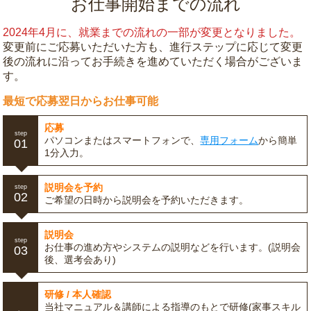
お仕事開始までの流れ
2024年4月に、就業までの流れの一部が変更となりました。
変更前にご応募いただいた方も、進行ステップに応じて変更
後の流れに沿ってお手続きを進めていただく場合がございま
す。
最短で応募翌日からお仕事可能
応募
step
パソコンまたはスマートフォンで、
専用フォーム
から簡単
01
1分入力。
説明会を予約
step
02
ご希望の日時から説明会を予約いただきます。
説明会
step
お仕事の進め方やシステムの説明などを行います。(説明会
03
後、選考会あり)
研修 / 本人確認
当社マニュアル＆講師による指導のもとで研修(家事スキル