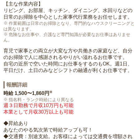
【主な作業内容】
リビング、お部屋、キッチン、ダイニング、水回りなどの
日常のお掃除を中心とした家事代行業務をお任せします。
作業範囲は日常のお掃除となり、専門的なハウスクリーニングと
は異なります。
危険なお仕事や、介護など専門知識が必要なお仕事はありませ
ん。
育児で家事との両立が大変な方や共働きの家庭など、自分
のお掃除で人に感謝されるやりがい溢れるお仕事です。
自宅の近所で空いた時間にお仕事をするのもOK。週1日、
平日だけ、土日のみなどシフトの融通が利くお仕事です。
報酬詳細
※
時給
1,500〜1,860円
指名料・ランク時給により異なる
週３日勤務で月収10万円も可能
本業として月収30万以上も可能
◆昇給あり
あなたのやる気次第で時給アップも可！
◆交通費：別途支給。お客様によっては交通費を増額され