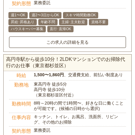
業務委託
契約形態
週1〜OK
週2〜3日からOK
スキマ時間勤務OK
昇給･昇格あり
年齢不問
主婦･主夫歓迎
資格不要
ハウスキーパー募集
直行･直帰OK
この求人の詳細を見る
高円寺駅から徒歩10分！2LDKマンションでのお掃除代
行のお仕事（東京都杉並区）
1,500〜1,860円
、交通費支給、前払い制度あり
時給
東高円寺 徒歩5分
勤務地
高円寺 徒歩10分
（東京都杉並区付近）
8時～20時の間で1時間〜、好きな日に働くこと
勤務時間
が可能です。(候補の日時から選択)
キッチン、トイレ、お風呂、洗面所、リビン
仕事内容
グ、その他のお掃除
業務委託
契約形態