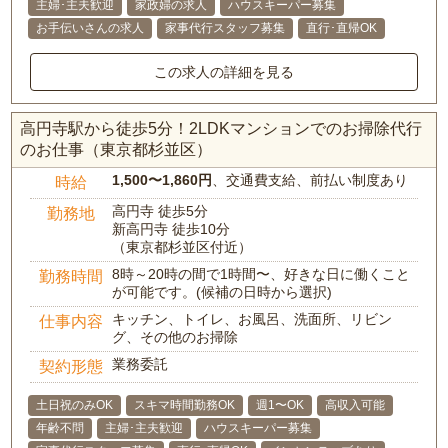
主婦･主夫歓迎
家政婦の求人
ハウスキーパー募集
お手伝いさんの求人
家事代行スタッフ募集
直行･直帰OK
この求人の詳細を見る
高円寺駅から徒歩5分！2LDKマンションでのお掃除代行
のお仕事（東京都杉並区）
1,500〜1,860円
、交通費支給、前払い制度あり
時給
高円寺 徒歩5分
勤務地
新高円寺 徒歩10分
（東京都杉並区付近）
8時～20時の間で1時間〜、好きな日に働くこと
勤務時間
が可能です。(候補の日時から選択)
キッチン、トイレ、お風呂、洗面所、リビン
仕事内容
グ、その他のお掃除
業務委託
契約形態
土日祝のみOK
スキマ時間勤務OK
週1〜OK
高収入可能
年齢不問
主婦･主夫歓迎
ハウスキーパー募集