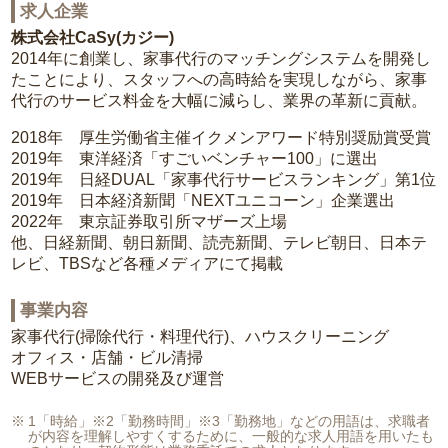
求人企業
株式会社CaSy(カジー)
2014年に創業し、家事代行のマッチングシステムを開発し
たことにより、スタッフへの高時給を実現しながら、家事
代行のサービス料金を大幅に減らし、業界の革新に貢献。
2018年 厚生労働省主催イクメンアワード特別奨励賞受賞
2019年 東洋経済「すごいベンチャー100」に選出
2019年 日経DUAL「家事代行サービスランキング」第1位
2019年 日本経済新聞「NEXTユニコーン」企業選出
2022年 東京証券取引所マザーズ上場
他、日経新聞、朝日新聞、読売新聞、テレビ朝日、日本テ
レビ、TBSなど各種メディアにて掲載
事業内容
家事代行(掃除代行・料理代行)、ハウスクリーニング
オフィス・店舗・ビル清掃
WEBサービスの開発及び運営
1「時給」※2「勤務時間」※3「勤務地」などの用語は、求職者
が内容を理解しやすくするために、一般的な求人用語を用いたも