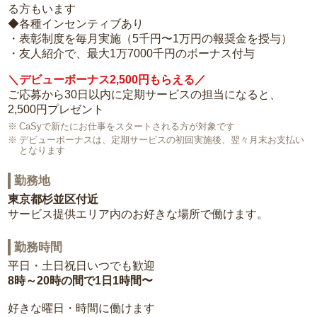
る方もいます
◆各種インセンティブあり
・表彰制度を毎月実施（5千円〜1万円の報奨金を授与）
・友人紹介で、最大1万7000千円のボーナス付与
＼デビューボーナス2,500円もらえる／
ご応募から30日以内に定期サービスの担当になると、
2,500円プレゼント
CaSyで新たにお仕事をスタートされる方が対象です
デビューボーナスは、定期サービスの初回実施後、翌々月末お支払い
となります
勤務地
東京都杉並区付近
サービス提供エリア内のお好きな場所で働けます。
勤務時間
平日・土日祝日いつでも歓迎
8時～20時の間で1日1時間〜
好きな曜日・時間に働けます