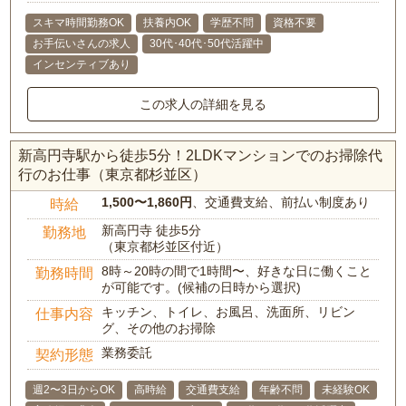
スキマ時間勤務OK
扶養内OK
学歴不問
資格不要
お手伝いさんの求人
30代･40代･50代活躍中
インセンティブあり
この求人の詳細を見る
新高円寺駅から徒歩5分！2LDKマンションでのお掃除代
行のお仕事（東京都杉並区）
1,500〜1,860円
、交通費支給、前払い制度あり
時給
新高円寺 徒歩5分
勤務地
（東京都杉並区付近）
8時～20時の間で1時間〜、好きな日に働くこと
勤務時間
が可能です。(候補の日時から選択)
キッチン、トイレ、お風呂、洗面所、リビン
仕事内容
グ、その他のお掃除
業務委託
契約形態
週2〜3日からOK
高時給
交通費支給
年齢不問
未経験OK