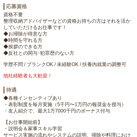
応募資格
資格不要
整理収納アドバイザーなどの資格お持ちの方はそれを活か
していただけるお仕事です！
◆お掃除が得意な方
◆時間を守れる方
◆挨拶のできる方
◆反社との関与･犯罪歴のない方
学歴不問 / ブランクOK / 未経験OK / 扶養内就業の調整可
他社経験者も大歓迎！
待遇
◆各種インセンティブあり
・表彰制度を毎月実施（5千円〜1万円の報奨金を授与）
・友人紹介で、最大1万7000千円のボーナス付与
【お仕事開始前】
・説明会＆家事スキル学習
サービス実施の流れやシステムの説明、掃除や料理におけ