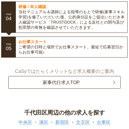
研修 / 本人確認
当社マニュアル＆講師による指導のもとで研修(家事スキル
step
学習)を修了いただいた後、公的身分証をご提出いただき本
04
人確認サービス「TRUSTDOCK」による反社との関与及び
犯罪歴の有無を確認させていただきます。
お仕事スタート
step
ご希望の日時と場所でお仕事スタート。最短で応募翌日か
05
らお仕事可能♪
CaSyではたらくメリットなど求人概要のご案内
家事代行求人TOP
千代田区周辺の他の求人を探す
中央区
港区
新宿区
文京区
台東区