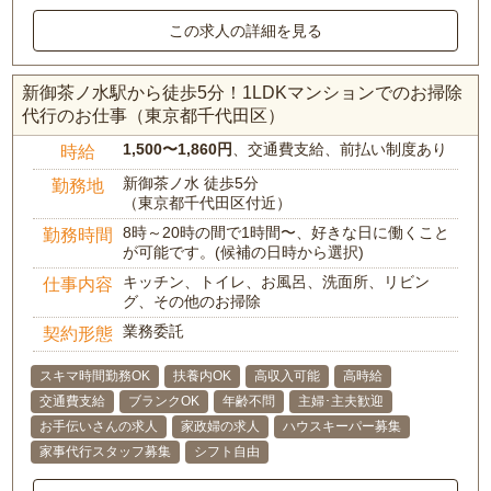
この求人の詳細を見る
新御茶ノ水駅から徒歩5分！1LDKマンションでのお掃除
代行のお仕事（東京都千代田区）
1,500〜1,860円
、交通費支給、前払い制度あり
時給
新御茶ノ水 徒歩5分
勤務地
（東京都千代田区付近）
8時～20時の間で1時間〜、好きな日に働くこと
勤務時間
が可能です。(候補の日時から選択)
キッチン、トイレ、お風呂、洗面所、リビン
仕事内容
グ、その他のお掃除
業務委託
契約形態
スキマ時間勤務OK
扶養内OK
高収入可能
高時給
交通費支給
ブランクOK
年齢不問
主婦･主夫歓迎
お手伝いさんの求人
家政婦の求人
ハウスキーパー募集
家事代行スタッフ募集
シフト自由