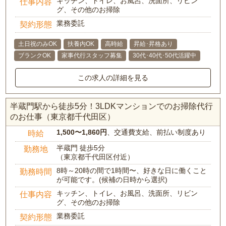
キッチン、トイレ、お風呂、洗面所、リビン
仕事内容
グ、その他のお掃除
業務委託
契約形態
土日祝のみOK
扶養内OK
高時給
昇給･昇格あり
ブランクOK
家事代行スタッフ募集
30代･40代･50代活躍中
この求人の詳細を見る
半蔵門駅から徒歩5分！3LDKマンションでのお掃除代行
のお仕事（東京都千代田区）
1,500〜1,860円
、交通費支給、前払い制度あり
時給
半蔵門 徒歩5分
勤務地
（東京都千代田区付近）
8時～20時の間で1時間〜、好きな日に働くこと
勤務時間
が可能です。(候補の日時から選択)
キッチン、トイレ、お風呂、洗面所、リビン
仕事内容
グ、その他のお掃除
業務委託
契約形態