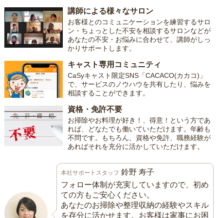
講師による様々なサロン
お客様とのコミュニケーションを練習するサロ
ン・ちょっとした不安を相談するサロンなどが
あなたの不安・お悩みに合わせて、講師がしっ
かりサポートします。
キャスト専用コミュニティ
CaSyキャスト限定SNS「CACACO(カカコ)」
で、サービスのノウハウを共有したり、悩みを
相談することができます。
資格・免許不要
お掃除やお料理が好き！、得意！という方であ
れば、どなたでも働いていただけます。年齢も
不問です。もちろん、資格や免許、職務経験が
あればそれを充分に活かしていただけます。
鈴野 寿子
本社サポートスタッフ
フォロー体制が充実していますので、初め
ての方もご安心ください。
あなたのお掃除や整理収納の経験やスキル
を存分に活かせます。お客様は家事にお困