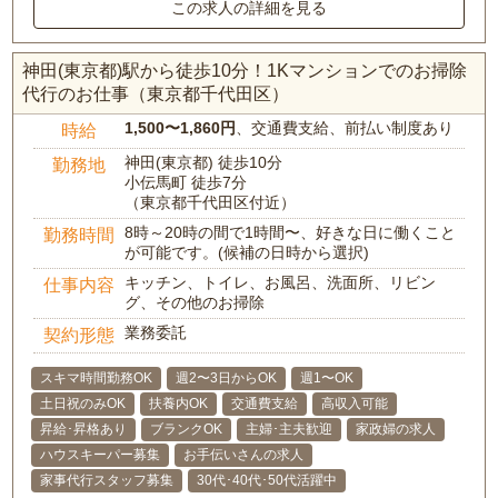
この求人の詳細を見る
神田(東京都)駅から徒歩10分！1Kマンションでのお掃除
代行のお仕事（東京都千代田区）
1,500〜1,860円
、交通費支給、前払い制度あり
時給
神田(東京都) 徒歩10分
勤務地
小伝馬町 徒歩7分
（東京都千代田区付近）
8時～20時の間で1時間〜、好きな日に働くこと
勤務時間
が可能です。(候補の日時から選択)
キッチン、トイレ、お風呂、洗面所、リビン
仕事内容
グ、その他のお掃除
業務委託
契約形態
スキマ時間勤務OK
週2〜3日からOK
週1〜OK
土日祝のみOK
扶養内OK
交通費支給
高収入可能
昇給･昇格あり
ブランクOK
主婦･主夫歓迎
家政婦の求人
ハウスキーパー募集
お手伝いさんの求人
家事代行スタッフ募集
30代･40代･50代活躍中