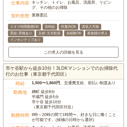
キッチン、トイレ、お風呂、洗面所、リビン
仕事内容
グ、その他のお掃除
業務委託
契約形態
スキマ時間勤務OK
高時給
扶養内OK
高収入可能
昇給･昇格あり
主婦･主夫歓迎
未経験OK
家政婦の求人
インセンティブあり
この求人の詳細を見る
市ケ谷駅から徒歩10分！3LDKマンションでのお掃除代
行のお仕事（東京都千代田区）
1,500〜1,860円
、交通費支給、前払い制度あり
時給
麹町 徒歩8分
勤務地
半蔵門 徒歩5分
市ケ谷 徒歩10分
（東京都千代田区付近）
8時～20時の間で1時間〜、好きな日に働くこと
勤務時間
が可能です。(候補の日時から選択)