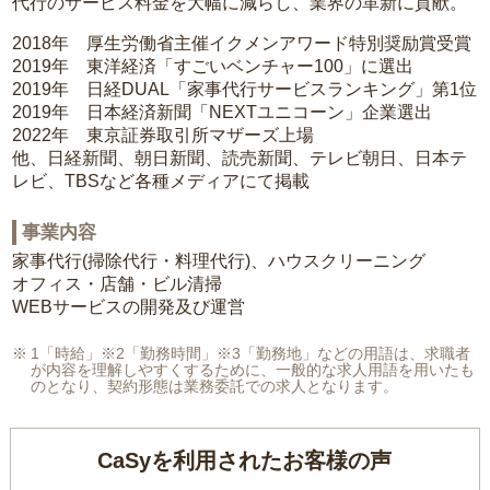
代行のサービス料金を大幅に減らし、業界の革新に貢献。
2018年 厚生労働省主催イクメンアワード特別奨励賞受賞
2019年 東洋経済「すごいベンチャー100」に選出
2019年 日経DUAL「家事代行サービスランキング」第1位
2019年 日本経済新聞「NEXTユニコーン」企業選出
2022年 東京証券取引所マザーズ上場
他、日経新聞、朝日新聞、読売新聞、テレビ朝日、日本テ
レビ、TBSなど各種メディアにて掲載
事業内容
家事代行(掃除代行・料理代行)、ハウスクリーニング
オフィス・店舗・ビル清掃
WEBサービスの開発及び運営
1「時給」※2「勤務時間」※3「勤務地」などの用語は、求職者
が内容を理解しやすくするために、一般的な求人用語を用いたも
のとなり、契約形態は業務委託での求人となります。
CaSyを利用されたお客様の声