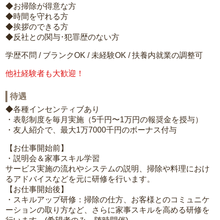
◆お掃除が得意な方
◆時間を守れる方
◆挨拶のできる方
◆反社との関与･犯罪歴のない方
学歴不問 / ブランクOK / 未経験OK / 扶養内就業の調整可
他社経験者も大歓迎！
待遇
◆各種インセンティブあり
・表彰制度を毎月実施（5千円〜1万円の報奨金を授与）
・友人紹介で、最大1万7000千円のボーナス付与
【お仕事開始前】
・説明会＆家事スキル学習
サービス実施の流れやシステムの説明、掃除や料理におけ
るアドバイスなどを元に研修を行います。
【お仕事開始後】
・スキルアップ研修：掃除の仕方、お客様とのコミュニケ
ーションの取り方など、さらに家事スキルを高める研修を