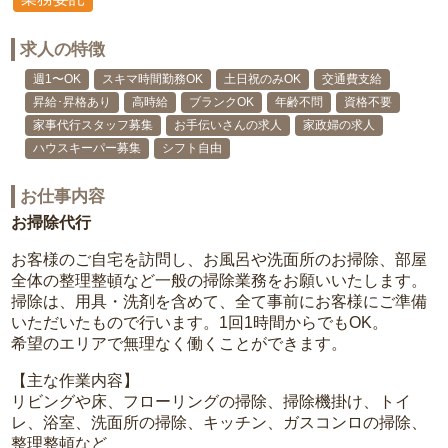
求人の特徴
週1〜OK
スキマ時間勤務OK
土日祝のみOK
交通費支給
昇給･昇格あり
高時給
ブランクOK
年齢不問
資格不要
家事代行スタッフ募集
お手伝いさんの求人
家政婦の求人
ハウスキーパー募集
シフト自由
お仕事内容
お掃除代行
お客様のご自宅を訪問し、お風呂や洗面所のお掃除、部屋
全体の整理整頓など一般の掃除業務をお願いいたします。
掃除は、用具・洗剤を含めて、全て事前にお客様にご準備
いただいたもので行います。1回1時間からでもOK。
希望のエリアで無理なく働くことができます。
【主な作業内容】
リビングや床、フローリングの掃除、掃除機掛け、トイ
レ、浴室、洗面所の掃除、キッチン、ガスコンロの掃除、
整理整頓など