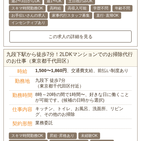
週2〜3日からOK
週1〜OK
土日祝のみOK
スキマ時間勤務OK
高時給
高収入可能
学歴不問
年齢不問
お手伝いさんの求人
家事代行スタッフ募集
直行･直帰OK
インセンティブあり
この求人の詳細を見る
九段下駅から徒歩7分！2LDKマンションでのお掃除代行
のお仕事（東京都千代田区）
1,500〜1,860円
、交通費支給、前払い制度あり
時給
九段下 徒歩7分
勤務地
（東京都千代田区付近）
8時～20時の間で1時間〜、好きな日に働くこと
勤務時間
が可能です。(候補の日時から選択)
キッチン、トイレ、お風呂、洗面所、リビン
仕事内容
グ、その他のお掃除
業務委託
契約形態
スキマ時間勤務OK
昇給･昇格あり
未経験OK