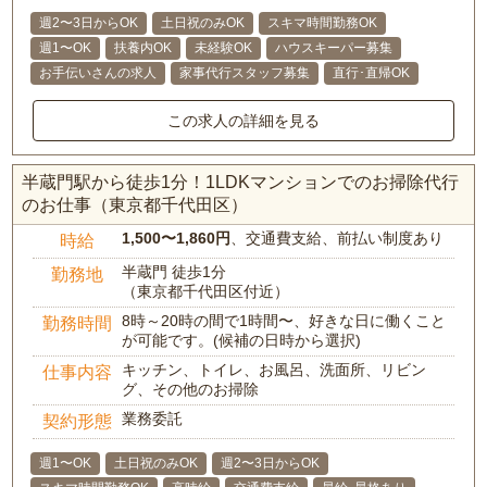
週2〜3日からOK
土日祝のみOK
スキマ時間勤務OK
週1〜OK
扶養内OK
未経験OK
ハウスキーパー募集
お手伝いさんの求人
家事代行スタッフ募集
直行･直帰OK
この求人の詳細を見る
半蔵門駅から徒歩1分！1LDKマンションでのお掃除代行
のお仕事（東京都千代田区）
1,500〜1,860円
、交通費支給、前払い制度あり
時給
半蔵門 徒歩1分
勤務地
（東京都千代田区付近）
8時～20時の間で1時間〜、好きな日に働くこと
勤務時間
が可能です。(候補の日時から選択)
キッチン、トイレ、お風呂、洗面所、リビン
仕事内容
グ、その他のお掃除
業務委託
契約形態
週1〜OK
土日祝のみOK
週2〜3日からOK