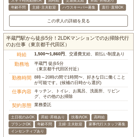
スキマ時間勤務OK
高時給
交通費支給
昇給･昇格あり
年齢不問
主婦･主夫歓迎
ハウスキーパー募集
直行･直帰OK
この求人の詳細を見る
半蔵門駅から徒歩5分！2LDKマンションでのお掃除代行
のお仕事（東京都千代田区）
1,500〜1,860円
、交通費支給、前払い制度あり
時給
半蔵門 徒歩5分
勤務地
（東京都千代田区付近）
8時～20時の間で1時間〜、好きな日に働くこと
勤務時間
が可能です。(候補の日時から選択)
キッチン、トイレ、お風呂、洗面所、リビン
仕事内容
グ、その他のお掃除
業務委託
契約形態
土日祝のみOK
昇給･昇格あり
扶養内OK
高時給
ブランクOK
年齢不問
主婦･主夫歓迎
家事代行スタッフ募集
インセンティブあり