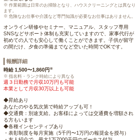
作業範囲は日常のお掃除となり、ハウスクリーニングとは異なり
ます。
危険なお仕事や介護など専門知識が必要なお仕事はありません。
オンライン研修やセミナー、マニュアル、スタッフ専用
SNSなどサポート体制も充実していますので、家事代行が
初めての人でも安心して働くことができます。子供が留守
の間だけ、夕食の準備までなど空いた時間でOKです。
報酬詳細
※
時給
1,500〜1,860円
指名料・ランク時給により異なる
週３日勤務で月収10万円も可能
本業として月収30万以上も可能
◆昇給あり
あなたのやる気次第で時給アップも可！
◆交通費：別途支給。お客様によっては交通費を増額され
る方もいます
◆各種インセンティブあり
・表彰制度を毎月実施（5千円〜1万円の報奨金を授与）
・友人紹介で、最大1万7000千円のボーナス付与