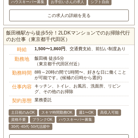
ハウスキーパー募集
お手伝いさんの求人
シフト自由
この求人の詳細を見る
飯田橋駅から徒歩5分！2LDKマンションでのお掃除代行
のお仕事（東京都千代田区）
1,500〜1,860円
、交通費支給、前払い制度あり
時給
飯田橋 徒歩5分
勤務地
（東京都千代田区付近）
8時～20時の間で1時間〜、好きな日に働くこと
勤務時間
が可能です。(候補の日時から選択)
キッチン、トイレ、お風呂、洗面所、リビン
仕事内容
グ、その他のお掃除
業務委託
契約形態
土日祝のみOK
スキマ時間勤務OK
週1〜OK
高収入可能
資格不要
ブランクOK
ハウスキーパー募集
30代･40代･50代活躍中