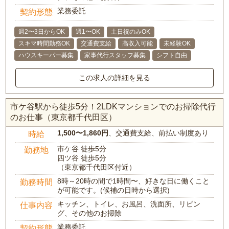
業務委託
契約形態
週2〜3日からOK
週1〜OK
土日祝のみOK
スキマ時間勤務OK
交通費支給
高収入可能
未経験OK
ハウスキーパー募集
家事代行スタッフ募集
シフト自由
この求人の詳細を見る
市ケ谷駅から徒歩5分！2LDKマンションでのお掃除代行
のお仕事（東京都千代田区）
1,500〜1,860円
、交通費支給、前払い制度あり
時給
市ケ谷 徒歩5分
勤務地
四ツ谷 徒歩5分
（東京都千代田区付近）
8時～20時の間で1時間〜、好きな日に働くこと
勤務時間
が可能です。(候補の日時から選択)
キッチン、トイレ、お風呂、洗面所、リビン
仕事内容
グ、その他のお掃除
業務委託
契約形態