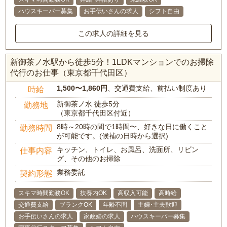
ハウスキーパー募集
お手伝いさんの求人
シフト自由
この求人の詳細を見る
新御茶ノ水駅から徒歩5分！1LDKマンションでのお掃除
代行のお仕事（東京都千代田区）
1,500〜1,860円
、交通費支給、前払い制度あり
時給
新御茶ノ水 徒歩5分
勤務地
（東京都千代田区付近）
8時～20時の間で1時間〜、好きな日に働くこと
勤務時間
が可能です。(候補の日時から選択)
キッチン、トイレ、お風呂、洗面所、リビン
仕事内容
グ、その他のお掃除
業務委託
契約形態
スキマ時間勤務OK
扶養内OK
高収入可能
高時給
交通費支給
ブランクOK
年齢不問
主婦･主夫歓迎
お手伝いさんの求人
家政婦の求人
ハウスキーパー募集