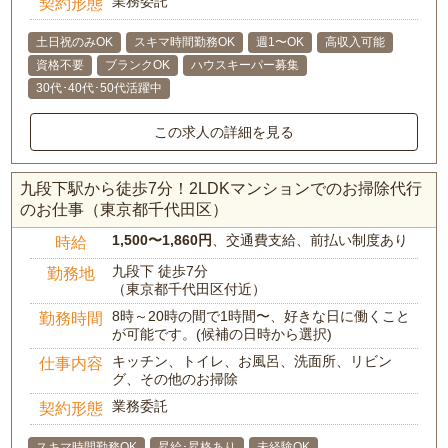
業務委託
契約形態
土日祝のみOK
スキマ時間勤務OK
週1〜OK
高収入可能
資格不要
ブランクOK
ハウスキーパー募集
30代･40代･50代活躍中
この求人の詳細を見る
九段下駅から徒歩7分！2LDKマンションでのお掃除代行
のお仕事（東京都千代田区）
1,500〜1,860円
、交通費支給、前払い制度あり
時給
九段下 徒歩7分
勤務地
（東京都千代田区付近）
8時～20時の間で1時間〜、好きな日に働くこと
勤務時間
が可能です。(候補の日時から選択)
キッチン、トイレ、お風呂、洗面所、リビン
仕事内容
グ、その他のお掃除
業務委託
契約形態
スキマ時間勤務OK
昇給･昇格あり
未経験OK