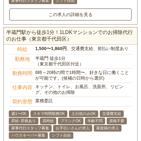
家事代行スタッフ募集
シフト自由
この求人の詳細を見る
半蔵門駅から徒歩1分！1LDKマンションでのお掃除代行
のお仕事（東京都千代田区）
1,500〜1,860円
、交通費支給、前払い制度あり
時給
半蔵門 徒歩1分
勤務地
（東京都千代田区付近）
8時～20時の間で1時間〜、好きな日に働くこと
勤務時間
が可能です。(候補の日時から選択)
キッチン、トイレ、お風呂、洗面所、リビン
仕事内容
グ、その他のお掃除
業務委託
契約形態
週1〜OK
スキマ時間勤務OK
土日祝のみOK
交通費支給
昇給･昇格あり
高時給
ブランクOK
年齢不問
資格不要
家事代行スタッフ募集
お手伝いさんの求人
家政婦の求人
ハウスキーパー募集
シフト自由