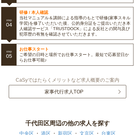
研修 / 本人確認
当社マニュアル＆講師による指導のもとで研修(家事スキル
step
学習)を修了いただいた後、公的身分証をご提出いただき本
04
人確認サービス「TRUSTDOCK」による反社との関与及び
犯罪歴の有無を確認させていただきます。
お仕事スタート
step
ご希望の日時と場所でお仕事スタート。最短で応募翌日か
05
らお仕事可能♪
CaSyではたらくメリットなど求人概要のご案内
家事代行求人TOP
千代田区周辺の他の求人を探す
中央区
港区
新宿区
文京区
台東区