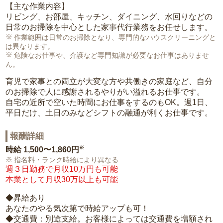
【主な作業内容】
リビング、お部屋、キッチン、ダイニング、水回りなどの
日常のお掃除を中心とした家事代行業務をお任せします。
作業範囲は日常のお掃除となり、専門的なハウスクリーニングと
は異なります。
危険なお仕事や、介護など専門知識が必要なお仕事はありませ
ん。
育児で家事との両立が大変な方や共働きの家庭など、自分
のお掃除で人に感謝されるやりがい溢れるお仕事です。
自宅の近所で空いた時間にお仕事をするのもOK。週1日、
平日だけ、土日のみなどシフトの融通が利くお仕事です。
報酬詳細
※
時給
1,500〜1,860円
指名料・ランク時給により異なる
週３日勤務で月収10万円も可能
本業として月収30万以上も可能
◆昇給あり
あなたのやる気次第で時給アップも可！
◆交通費：別途支給。お客様によっては交通費を増額され