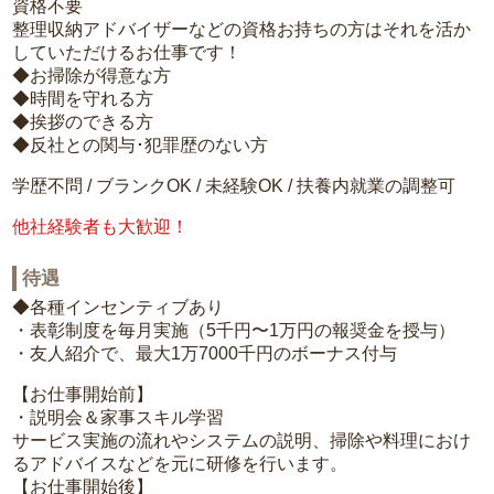
資格不要
整理収納アドバイザーなどの資格お持ちの方はそれを活か
していただけるお仕事です！
◆お掃除が得意な方
◆時間を守れる方
◆挨拶のできる方
◆反社との関与･犯罪歴のない方
学歴不問 / ブランクOK / 未経験OK / 扶養内就業の調整可
他社経験者も大歓迎！
待遇
◆各種インセンティブあり
・表彰制度を毎月実施（5千円〜1万円の報奨金を授与）
・友人紹介で、最大1万7000千円のボーナス付与
【お仕事開始前】
・説明会＆家事スキル学習
サービス実施の流れやシステムの説明、掃除や料理におけ
るアドバイスなどを元に研修を行います。
【お仕事開始後】