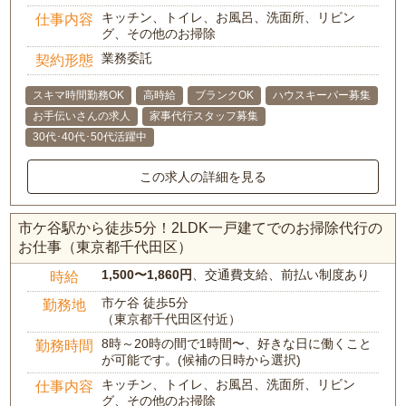
キッチン、トイレ、お風呂、洗面所、リビン
仕事内容
グ、その他のお掃除
業務委託
契約形態
スキマ時間勤務OK
高時給
ブランクOK
ハウスキーパー募集
お手伝いさんの求人
家事代行スタッフ募集
30代･40代･50代活躍中
この求人の詳細を見る
市ケ谷駅から徒歩5分！2LDK一戸建てでのお掃除代行の
お仕事（東京都千代田区）
1,500〜1,860円
、交通費支給、前払い制度あり
時給
市ケ谷 徒歩5分
勤務地
（東京都千代田区付近）
8時～20時の間で1時間〜、好きな日に働くこと
勤務時間
が可能です。(候補の日時から選択)
キッチン、トイレ、お風呂、洗面所、リビン
仕事内容
グ、その他のお掃除