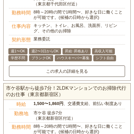
（東京都千代田区付近）
8時～20時の間で1時間〜、好きな日に働くこと
勤務時間
が可能です。(候補の日時から選択)
キッチン、トイレ、お風呂、洗面所、リビン
仕事内容
グ、その他のお掃除
業務委託
契約形態
週1〜OK
週2〜3日からOK
昇給･昇格あり
高収入可能
学歴不問
ブランクOK
ハウスキーパー募集
シフト自由
この求人の詳細を見る
市ケ谷駅から徒歩7分！2LDKマンションでのお掃除代行
のお仕事（東京都新宿区）
1,500〜1,860円
、交通費支給、前払い制度あり
時給
市ケ谷 徒歩7分
勤務地
（東京都新宿区付近）
8時～20時の間で1時間〜、好きな日に働くこと
勤務時間
が可能です。(候補の日時から選択)