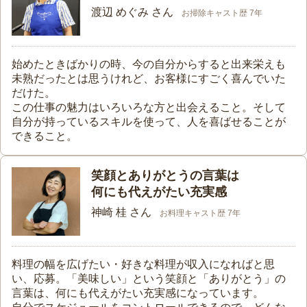
渡辺 めぐみ さん
お掃除キャスト歴 7年
始めたときばかりの時、今の自分からすると出来栄えも
未熟だったとは思うけれど、お客様にすごく喜んでいた
だけた。
この仕事の魅力はいろいろな方と出会えること。そして
自分が持っているスキルを使って、人を喜ばせることが
できること。
笑顔とありがとうの言葉は
何にも代えがたい充実感
神崎 桂 さん
お料理キャスト歴 7年
料理の幅を広げたい・好きな料理が収入になればと思
い、応募。「美味しい」という笑顔と「ありがとう」の
言葉は、何にも代えがたい充実感になっています。