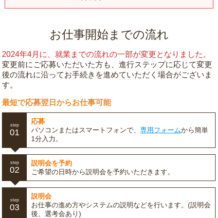
お仕事開始までの流れ
2024年4月に、就業までの流れの一部が変更となりました。
変更前にご応募いただいた方も、進行ステップに応じて変更
後の流れに沿ってお手続きを進めていただく場合がございま
す。
最短で応募翌日からお仕事可能
応募
step
パソコンまたはスマートフォンで、
専用フォーム
から簡単
01
1分入力。
説明会を予約
step
02
ご希望の日時から説明会を予約いただきます。
説明会
step
お仕事の進め方やシステムの説明などを行います。(説明会
03
後、選考会あり)