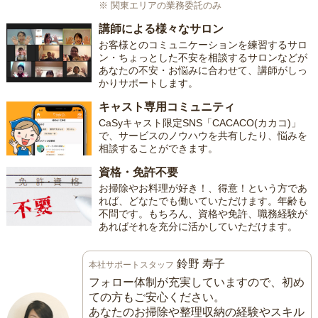
※ 関東エリアの業務委託のみ
講師による様々なサロン
お客様とのコミュニケーションを練習するサロ
ン・ちょっとした不安を相談するサロンなどが
あなたの不安・お悩みに合わせて、講師がしっ
かりサポートします。
キャスト専用コミュニティ
CaSyキャスト限定SNS「CACACO(カカコ)」
で、サービスのノウハウを共有したり、悩みを
相談することができます。
資格・免許不要
お掃除やお料理が好き！、得意！という方であ
れば、どなたでも働いていただけます。年齢も
不問です。もちろん、資格や免許、職務経験が
あればそれを充分に活かしていただけます。
鈴野 寿子
本社サポートスタッフ
フォロー体制が充実していますので、初め
ての方もご安心ください。
あなたのお掃除や整理収納の経験やスキル