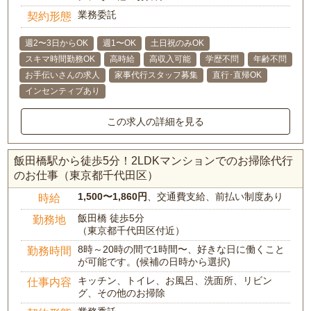
業務委託
契約形態
週2〜3日からOK
週1〜OK
土日祝のみOK
スキマ時間勤務OK
高時給
高収入可能
学歴不問
年齢不問
お手伝いさんの求人
家事代行スタッフ募集
直行･直帰OK
インセンティブあり
この求人の詳細を見る
飯田橋駅から徒歩5分！2LDKマンションでのお掃除代行
のお仕事（東京都千代田区）
1,500〜1,860円
、交通費支給、前払い制度あり
時給
飯田橋 徒歩5分
勤務地
（東京都千代田区付近）
8時～20時の間で1時間〜、好きな日に働くこと
勤務時間
が可能です。(候補の日時から選択)
キッチン、トイレ、お風呂、洗面所、リビン
仕事内容
グ、その他のお掃除