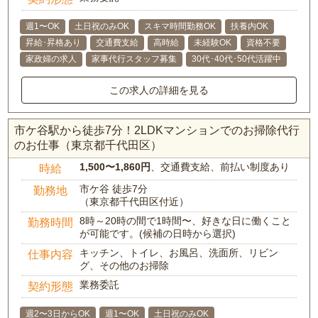
週1〜OK
土日祝のみOK
スキマ時間勤務OK
扶養内OK
昇給･昇格あり
交通費支給
高時給
未経験OK
資格不要
家政婦の求人
家事代行スタッフ募集
30代･40代･50代活躍中
この求人の詳細を見る
市ケ谷駅から徒歩7分！2LDKマンションでのお掃除代行
のお仕事（東京都千代田区）
1,500〜1,860円
、交通費支給、前払い制度あり
時給
市ケ谷 徒歩7分
勤務地
（東京都千代田区付近）
8時～20時の間で1時間〜、好きな日に働くこと
勤務時間
が可能です。(候補の日時から選択)
キッチン、トイレ、お風呂、洗面所、リビン
仕事内容
グ、その他のお掃除
業務委託
契約形態
週2〜3日からOK
週1〜OK
土日祝のみOK