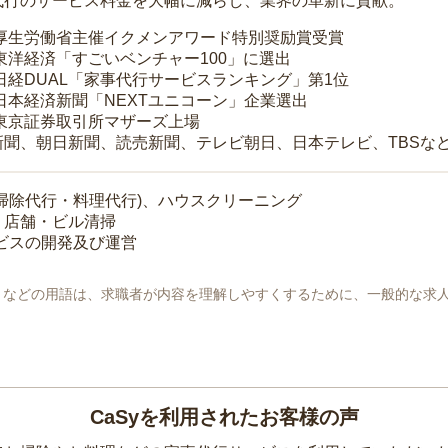
代行のサービス料金を大幅に減らし、業界の革新に貢献。
 厚生労働省主催イクメンアワード特別奨励賞受賞
 東洋経済「すごいベンチャー100」に選出
 日経DUAL「家事代行サービスランキング」第1位
 日本経済新聞「NEXTユニコーン」企業選出
 東京証券取引所マザーズ上場
新聞、朝日新聞、読売新聞、テレビ朝日、日本テレビ、TBSな
掃除代行・料理代行)、ハウスクリーニング
・店舗・ビル清掃
ービスの開発及び運営
地」などの用語は、求職者が内容を理解しやすくするために、一般的な求
CaSyを利用されたお客様の声