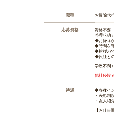
職種
お掃除代
応募資格
資格不要
整理収納
◆お掃除
◆時間を
◆挨拶の
◆反社と
学歴不問 /
他社経験
待遇
◆各種イ
・表彰制
・友人紹介
【お仕事