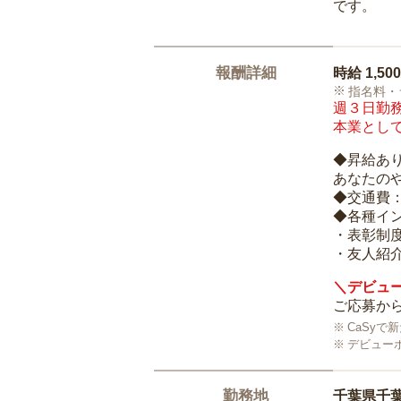
です。
報酬詳細
時給
1,50
指名料・
週３日勤務
本業として
◆昇給あ
あなたの
◆交通費
◆各種イ
・表彰制
・友人紹介
＼デビュー
ご応募から
CaSy
デビュー
勤務地
千葉県千