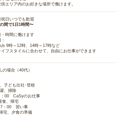
提供エリア内のお好きな場所で働けます。
日祝日いつでも歓迎
時の間で1日1時間〜
日・時間に働けます
例：
み 9時～12時、14時～17時など
ライフスタイルに合わせて、自由にお仕事ができます
んの場合（40代）
夫、子ども出社･登校
洗濯、掃除
2：00 CaSyのお仕事
 昼食、帰宅
17：00 習い事
 帰宅、夕食の準備