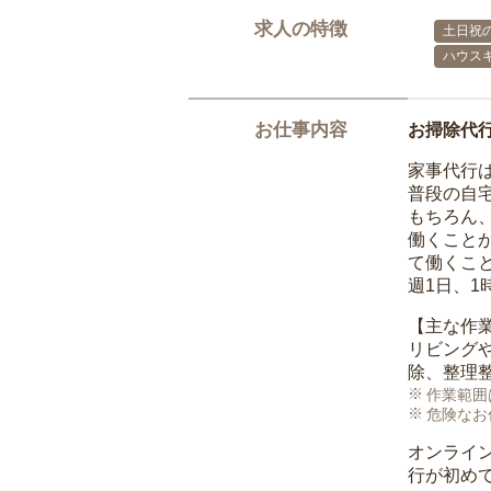
求人の特徴
土日祝の
ハウス
お仕事内容
お掃除代
家事代行
普段の自
もちろん
働くこと
て働くこ
週1日、
【主な作
リビング
除、整理
作業範囲
危険なお
オンライ
行が初め