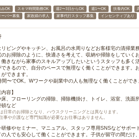
みOK
スキマ時間勤務OK
週2〜3日からOK
週1〜OK
扶養内OK
キーパー募集
家政婦の求人
家事代行スタッフ募集
インセンティブあり
行
はリビングやキッチン、お風呂の水周りなどお客様宅の清掃業
宅のお掃除のように、快適さを考えて、収納や掃除をしていく
、働きながら家事のスキルアップしたいというスタッフも多く
ができるので、自分のペースで無理なく働くことができます。
とができます。
1時間〜でOK。Wワークや副業中の人も無理なく働くことができ
業内容】
や床、フローリングの掃除、掃除機掛け、トイレ、浴室、洗面
整頓など
は日常のお掃除となり、ハウスクリーニングとは異なります。
仕事や介護など専門知識が必要なお仕事はありません。
ン研修やセミナー、マニュアル、スタッフ専用SNSなどサポー
ての人でも安心して働くことができます。子供が留守の間だけ、