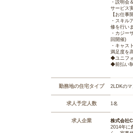
・説明会
サービス
【お仕事
・スキル
修を行いま
・カジー
回開催)
・キャス
満足度を高
◆ユニフ
◆前払い
勤務地の住宅タイプ
2LDKの
求人予定人数
1名
求人企業
株式会社Ca
2014