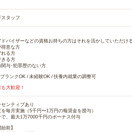
行スタッフ
アドバイザーなどの資格お持ちの方はそれを活かしていただけ
が得意な方
守れる方
できる方
の関与･犯罪歴のない方
 ブランクOK / 未経験OK / 扶養内就業の調整可
者も大歓迎！
ンセンティブあり
度を毎月実施（5千円〜1万円の報奨金を授与）
で、最大1万7000千円のボーナス付与
開始前】