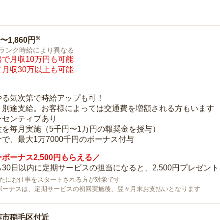
※
0〜1,860円
ランク時給により異なる
で月収10万円も可能
月収30万以上も可能
り
やる気次第で時給アップも可！
：別途支給。お客様によっては交通費を増額される方もいます
ンセンティブあり
度を毎月実施（5千円〜1万円の報奨金を授与）
で、最大1万7000千円のボーナス付与
ボーナス2,500円もらえる／
30日以内に定期サービスの担当になると、2,500円プレゼント
で新たにお仕事をスタートされる方が対象です
ボーナスは、定期サービスの初回実施後、翌々月末お支払いとなります
葉市稲毛区付近