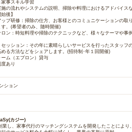
＆家事スキル学習
実施の流れやシステムの説明、掃除や料理におけるアドバイス
開始後】
アップ研修：掃除の仕方、お客様とのコミュニケーションの取
す。(希望者のみ、随時開催)
サロン：時短料理や掃除のテクニックなど、様々なテーマや事例
トセッション：その年に素晴らしいサービスを行ったスタッフ
める方法などをシェアします。(招待制･年１回開催)
ォーム（エプロン）貸与
制度あり
マンション
Sy(カジー)
年に創業し、家事代行のマッチングシステムを開発したことによ