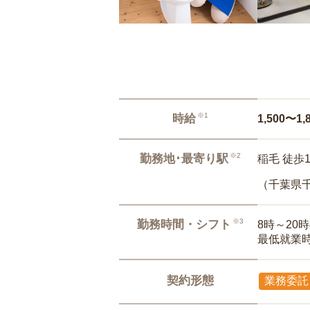
※1
時給
1,500〜1,
※2
勤務地･最寄り駅
稲毛 徒歩
（千葉県
※3
勤務時間・シフト
8時～20
最低就業
契約形態
業務委託