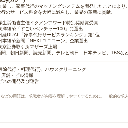
Sy(カジー)
年に創業し、家事代行のマッチングシステムを開発したことによ
代行のサービス料金を大幅に減らし、業界の革新に貢献。
 厚生労働省主催イクメンアワード特別奨励賞受賞
 東洋経済「すごいベンチャー100」に選出
 日経DUAL「家事代行サービスランキング」第1位
 日本経済新聞「NEXTユニコーン」企業選出
 東京証券取引所マザーズ上場
新聞、朝日新聞、読売新聞、テレビ朝日、日本テレビ、TBSな
掃除代行・料理代行)、ハウスクリーニング
・店舗・ビル清掃
ービスの開発及び運営
地」などの用語は、求職者が内容を理解しやすくするために、一般的な求