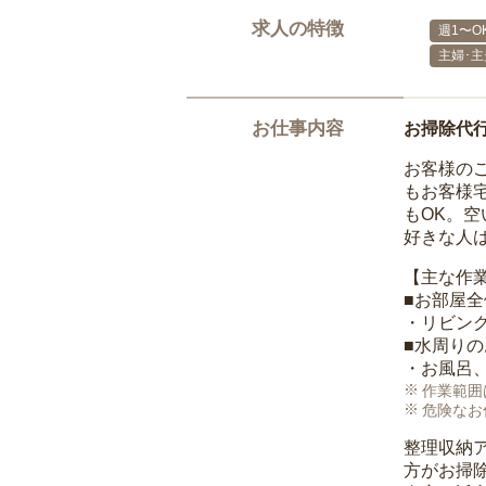
求人の特徴
週1〜O
主婦･
お仕事内容
お掃除代
お客様の
もお客様
もOK。
好きな人
【主な作
■お部屋
・リビン
■水周り
・お風呂
作業範囲
危険なお
整理収納
方がお掃