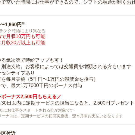
所で空いた時間にお仕事ができるので、シフトの融通が利くお
※
0〜1,860円
ランク時給により異なる
で月収10万円も可能
月収30万以上も可能
り
やる気次第で時給アップも可！
：別途支給。お客様によっては交通費を増額される方もいます
ンセンティブあり
度を毎月実施（5千円〜1万円の報奨金を授与）
で、最大1万7000千円のボーナス付与
ボーナス2,500円もらえる／
30日以内に定期サービスの担当になると、2,500円プレゼント
で新たにお仕事をスタートされる方が対象です
ボーナスは、定期サービスの初回実施後、翌々月末お支払いとなります
並区付近