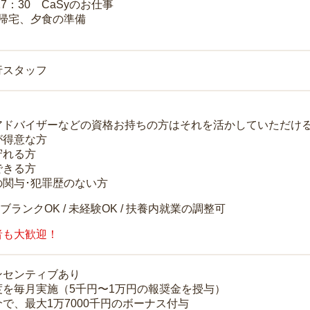
17：30 CaSyのお仕事
 帰宅、夕食の準備
行スタッフ
アドバイザーなどの資格お持ちの方はそれを活かしていただけ
が得意な方
守れる方
できる方
の関与･犯罪歴のない方
 ブランクOK / 未経験OK / 扶養内就業の調整可
者も大歓迎！
ンセンティブあり
度を毎月実施（5千円〜1万円の報奨金を授与）
で、最大1万7000千円のボーナス付与