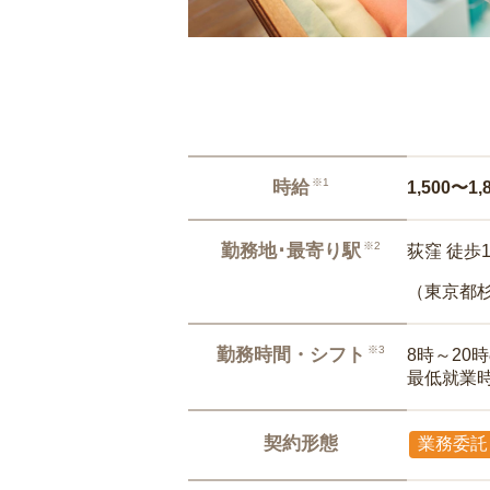
※1
時給
1,500〜1,
※2
勤務地･最寄り駅
荻窪 徒歩
（東京都
※3
勤務時間・シフト
8時～20
最低就業
契約形態
業務委託