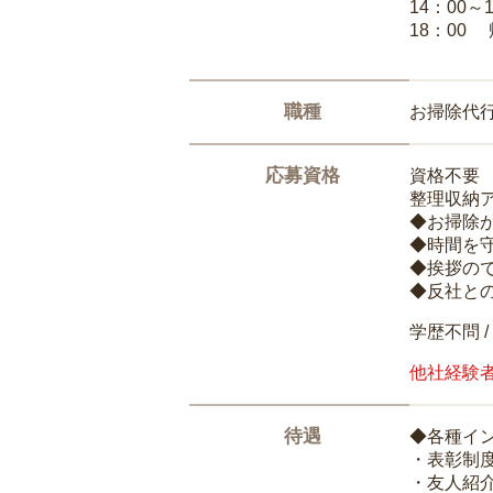
14：00～
18：00
職種
お掃除代
応募資格
資格不要
整理収納
◆お掃除
◆時間を
◆挨拶の
◆反社と
学歴不問 /
他社経験
待遇
◆各種イ
・表彰制
・友人紹介