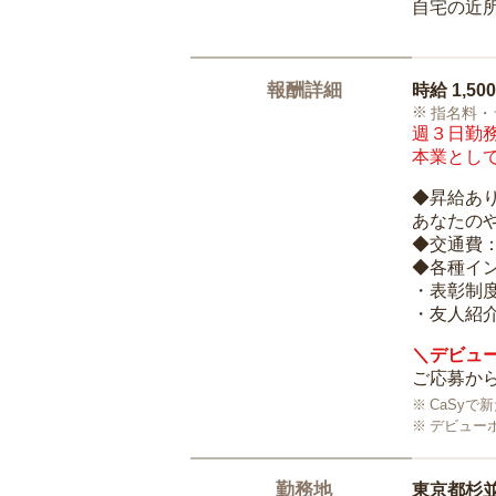
自宅の近
報酬詳細
時給
1,50
指名料・
週３日勤務
本業として
◆昇給あ
あなたの
◆交通費
◆各種イ
・表彰制
・友人紹介
＼デビュー
ご応募から
CaSy
デビュー
勤務地
東京都杉