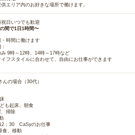
提供エリア内のお好きな場所で働けます。
日祝日いつでも歓迎
時の間で1日1時間〜
日・時間に働けます
例：
み 9時～12時、14時～17時など
ライフスタイルに合わせて、自由にお仕事ができます
さんの場合（30代）
起床
子ども起床、朝食
洗濯、掃除
移動
～12：30 CaSyのお仕事
 昼食、移動