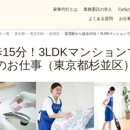
家事代行とは
業務委託の求人
CaS
よくある質問
お仕事
人一覧
東京都
東京23区
杉並区
荻窪駅から徒歩15分！3LDKマンショ
15分！3LDKマンショ
のお仕事（東京都杉並区