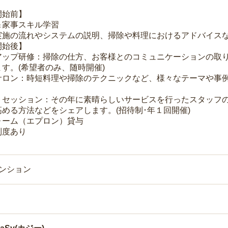
開始前】
＆家事スキル学習
実施の流れやシステムの説明、掃除や料理におけるアドバイス
開始後】
アップ研修：掃除の仕方、お客様とのコミュニケーションの取
す。(希望者のみ、随時開催)
サロン：時短料理や掃除のテクニックなど、様々なテーマや事例
トセッション：その年に素晴らしいサービスを行ったスタッフ
める方法などをシェアします。(招待制･年１回開催)
ォーム（エプロン）貸与
制度あり
マンション