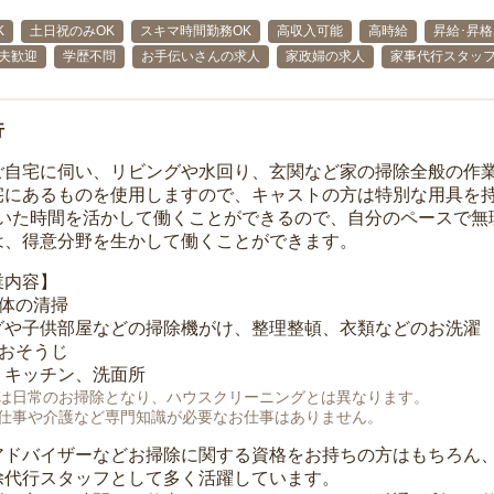
K
土日祝のみOK
スキマ時間勤務OK
高収入可能
高時給
昇給･昇
主夫歓迎
学歴不問
お手伝いさんの求人
家政婦の求人
家事代行スタッ
行
ご自宅に伺い、リビングや水回り、玄関など家の掃除全般の作
宅にあるものを使用しますので、キャストの方は特別な用具を持
空いた時間を活かして働くことができるので、自分のペースで無
は、得意分野を生かして働くことができます。
業内容】
全体の清掃
グや子供部屋などの掃除機がけ、整理整頓、衣類などのお洗濯
のおそうじ
、キッチン、洗面所
は日常のお掃除となり、ハウスクリーニングとは異なります。
仕事や介護など専門知識が必要なお仕事はありません。
アドバイザーなどお掃除に関する資格をお持ちの方はもちろん
除代行スタッフとして多く活躍しています。