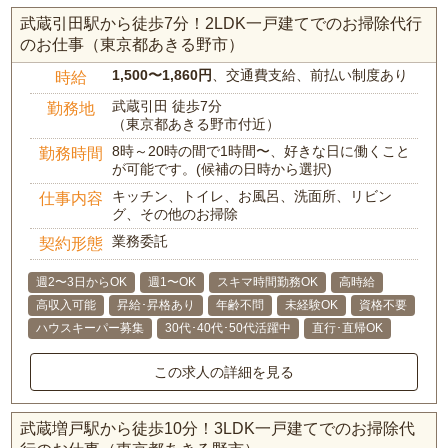
武蔵引田駅から徒歩7分！2LDK一戸建てでのお掃除代行
のお仕事（東京都あきる野市）
1,500〜1,860円
、交通費支給、前払い制度あり
時給
武蔵引田 徒歩7分
勤務地
（東京都あきる野市付近）
8時～20時の間で1時間〜、好きな日に働くこと
勤務時間
が可能です。(候補の日時から選択)
キッチン、トイレ、お風呂、洗面所、リビン
仕事内容
グ、その他のお掃除
業務委託
契約形態
週2〜3日からOK
週1〜OK
スキマ時間勤務OK
高時給
高収入可能
昇給･昇格あり
年齢不問
未経験OK
資格不要
ハウスキーパー募集
30代･40代･50代活躍中
直行･直帰OK
この求人の詳細を見る
武蔵増戸駅から徒歩10分！3LDK一戸建てでのお掃除代