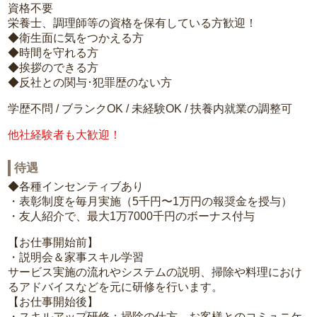
資格不要
栄養士、調理師等の資格を保有している方歓迎！
◆衛生面に気をつかえる方
◆時間を守れる方
◆挨拶のできる方
◆反社との関与･犯罪歴のない方
学歴不問 / ブランクOK / 未経験OK / 扶養内就業の調整可
他社経験者も大歓迎！
待遇
◆各種インセンティブあり
・表彰制度を毎月実施（5千円〜1万円の報奨金を授与）
・友人紹介で、最大1万7000千円のボーナス付与
【お仕事開始前】
・説明会＆家事スキル学習
サービス実施の流れやシステムの説明、掃除や料理におけ
るアドバイスなどを元に研修を行います。
【お仕事開始後】
・スキルアップ研修：掃除の仕方、お客様とのコミュニケ