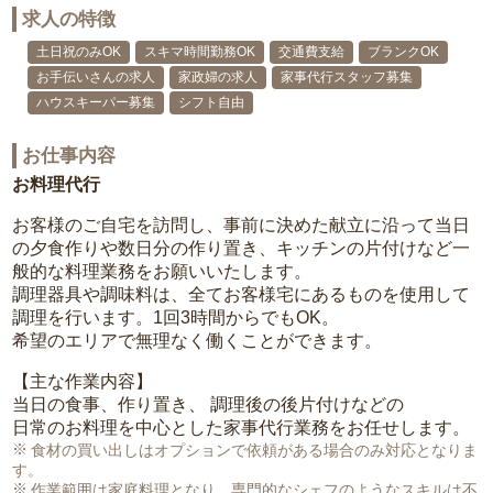
求人の特徴
土日祝のみOK
スキマ時間勤務OK
交通費支給
ブランクOK
お手伝いさんの求人
家政婦の求人
家事代行スタッフ募集
ハウスキーパー募集
シフト自由
お仕事内容
お料理代行
お客様のご自宅を訪問し、事前に決めた献立に沿って当日
の夕食作りや数日分の作り置き、キッチンの片付けなど一
般的な料理業務をお願いいたします。
調理器具や調味料は、全てお客様宅にあるものを使用して
調理を行います。1回3時間からでもOK。
希望のエリアで無理なく働くことができます。
【主な作業内容】
当日の食事、作り置き、 調理後の後片付けなどの
日常のお料理を中心とした家事代行業務をお任せします。
食材の買い出しはオプションで依頼がある場合のみ対応となりま
す。
作業範囲は家庭料理となり、専門的なシェフのようなスキルは不