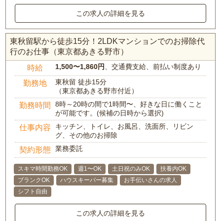
この求人の詳細を見る
東秋留駅から徒歩15分！2LDKマンションでのお掃除代
行のお仕事（東京都あきる野市）
1,500〜1,860円
、交通費支給、前払い制度あり
時給
東秋留 徒歩15分
勤務地
（東京都あきる野市付近）
8時～20時の間で1時間〜、好きな日に働くこと
勤務時間
が可能です。(候補の日時から選択)
キッチン、トイレ、お風呂、洗面所、リビン
仕事内容
グ、その他のお掃除
業務委託
契約形態
スキマ時間勤務OK
週1〜OK
土日祝のみOK
扶養内OK
ブランクOK
ハウスキーパー募集
お手伝いさんの求人
シフト自由
この求人の詳細を見る