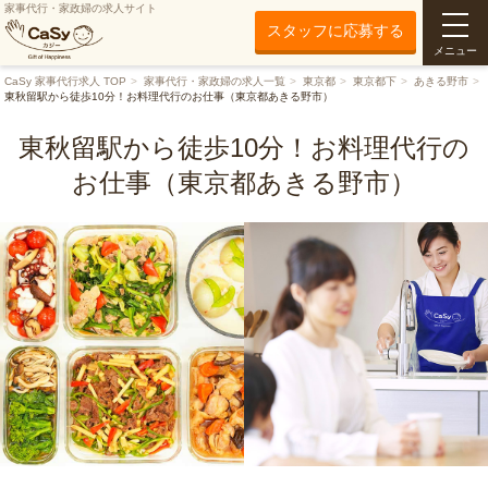
家事代行・家政婦の求人サイト
スタッフに応募する
メニュー
CaSy 家事代行求人 TOP
家事代行・家政婦の求人一覧
東京都
東京都下
あきる野市
東秋留駅から徒歩10分！お料理代行のお仕事（東京都あきる野市）
東秋留駅から徒歩10分！お料理代行の
お仕事（東京都あきる野市）