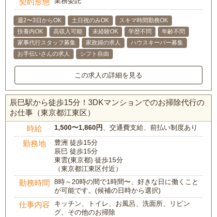
業務委託
契約形態
週2〜3日からOK
土日祝のみOK
スキマ時間勤務OK
扶養内OK
高収入可能
未経験OK
学歴不問
年齢不問
家事代行スタッフ募集
家政婦の求人
ハウスキーパー募集
お手伝いさんの求人
シフト自由
この求人の詳細を見る
辰巳駅から徒歩15分！3DKマンションでのお掃除代行の
お仕事（東京都江東区）
1,500〜1,860円
、交通費支給、前払い制度あり
時給
豊洲 徒歩15分
勤務地
辰巳 徒歩15分
東雲(東京都) 徒歩15分
（東京都江東区付近）
8時～20時の間で1時間〜、好きな日に働くこと
勤務時間
が可能です。(候補の日時から選択)
キッチン、トイレ、お風呂、洗面所、リビン
仕事内容
グ、その他のお掃除