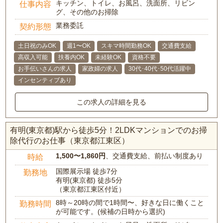
キッチン、トイレ、お風呂、洗面所、リビン
仕事内容
グ、その他のお掃除
業務委託
契約形態
土日祝のみOK
週1〜OK
スキマ時間勤務OK
交通費支給
高収入可能
扶養内OK
未経験OK
資格不要
お手伝いさんの求人
家政婦の求人
30代･40代･50代活躍中
インセンティブあり
この求人の詳細を見る
有明(東京都)駅から徒歩5分！2LDKマンションでのお掃
除代行のお仕事（東京都江東区）
1,500〜1,860円
、交通費支給、前払い制度あり
時給
国際展示場 徒歩7分
勤務地
有明(東京都) 徒歩5分
（東京都江東区付近）
8時～20時の間で1時間〜、好きな日に働くこと
勤務時間
が可能です。(候補の日時から選択)