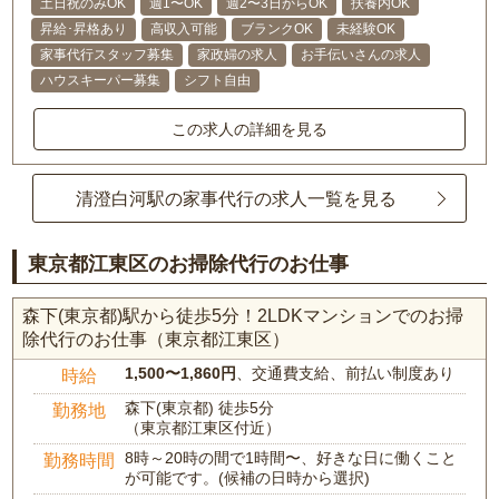
土日祝のみOK
週1〜OK
週2〜3日からOK
扶養内OK
昇給･昇格あり
高収入可能
ブランクOK
未経験OK
家事代行スタッフ募集
家政婦の求人
お手伝いさんの求人
ハウスキーパー募集
シフト自由
この求人の詳細を見る
清澄白河駅の家事代行の求人一覧を見る
東京都江東区のお掃除代行のお仕事
森下(東京都)駅から徒歩5分！2LDKマンションでのお掃
除代行のお仕事（東京都江東区）
1,500〜1,860円
、交通費支給、前払い制度あり
時給
森下(東京都) 徒歩5分
勤務地
（東京都江東区付近）
8時～20時の間で1時間〜、好きな日に働くこと
勤務時間
が可能です。(候補の日時から選択)