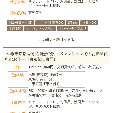
キッチン、トイレ、お風呂、洗面所、リビン
仕事内容
グ、その他のお掃除
業務委託
契約形態
週2〜3日からOK
スキマ時間勤務OK
高時給
扶養内OK
学歴不問
お手伝いさんの求人
インセンティブあり
この求人の詳細を見る
木場(東京都)駅から徒歩7分！2Kマンションでのお掃除代
行のお仕事（東京都江東区）
1,500〜1,860円
、交通費支給、前払い制度あり
時給
木場(東京都) 徒歩7分
勤務地
東陽町 徒歩7分
（東京都江東区付近）
8時～20時の間で1時間〜、好きな日に働くこと
勤務時間
が可能です。(候補の日時から選択)
キッチン、トイレ、お風呂、洗面所、リビン
仕事内容
グ、その他のお掃除