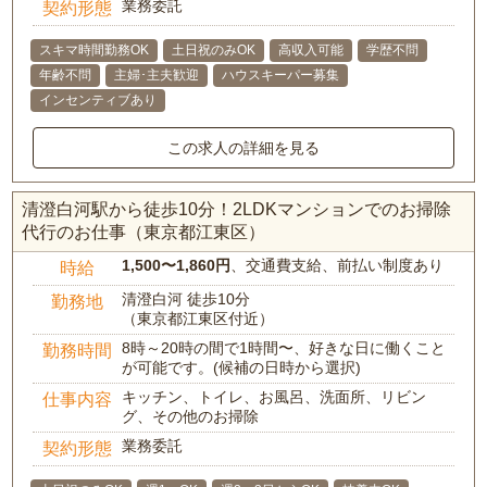
業務委託
契約形態
スキマ時間勤務OK
土日祝のみOK
高収入可能
学歴不問
年齢不問
主婦･主夫歓迎
ハウスキーパー募集
インセンティブあり
この求人の詳細を見る
清澄白河駅から徒歩10分！2LDKマンションでのお掃除
代行のお仕事（東京都江東区）
1,500〜1,860円
、交通費支給、前払い制度あり
時給
清澄白河 徒歩10分
勤務地
（東京都江東区付近）
8時～20時の間で1時間〜、好きな日に働くこと
勤務時間
が可能です。(候補の日時から選択)
キッチン、トイレ、お風呂、洗面所、リビン
仕事内容
グ、その他のお掃除
業務委託
契約形態