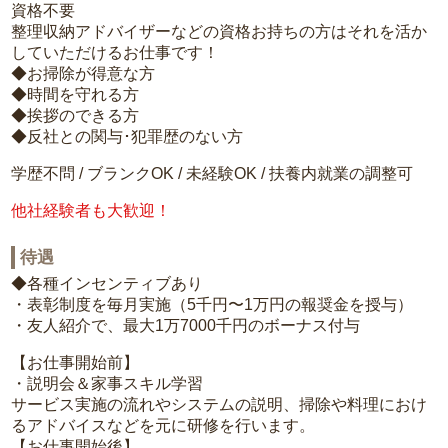
資格不要
整理収納アドバイザーなどの資格お持ちの方はそれを活か
していただけるお仕事です！
◆お掃除が得意な方
◆時間を守れる方
◆挨拶のできる方
◆反社との関与･犯罪歴のない方
学歴不問 / ブランクOK / 未経験OK / 扶養内就業の調整可
他社経験者も大歓迎！
待遇
◆各種インセンティブあり
・表彰制度を毎月実施（5千円〜1万円の報奨金を授与）
・友人紹介で、最大1万7000千円のボーナス付与
【お仕事開始前】
・説明会＆家事スキル学習
サービス実施の流れやシステムの説明、掃除や料理におけ
るアドバイスなどを元に研修を行います。
【お仕事開始後】