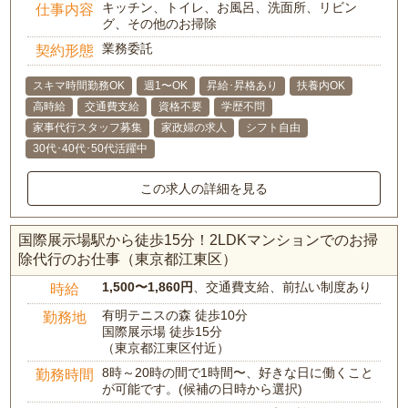
キッチン、トイレ、お風呂、洗面所、リビン
仕事内容
グ、その他のお掃除
業務委託
契約形態
スキマ時間勤務OK
週1〜OK
昇給･昇格あり
扶養内OK
高時給
交通費支給
資格不要
学歴不問
家事代行スタッフ募集
家政婦の求人
シフト自由
30代･40代･50代活躍中
この求人の詳細を見る
国際展示場駅から徒歩15分！2LDKマンションでのお掃
除代行のお仕事（東京都江東区）
1,500〜1,860円
、交通費支給、前払い制度あり
時給
有明テニスの森 徒歩10分
勤務地
国際展示場 徒歩15分
（東京都江東区付近）
8時～20時の間で1時間〜、好きな日に働くこと
勤務時間
が可能です。(候補の日時から選択)