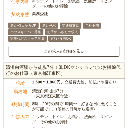
キッチン、トイレ、お風呂、洗面所、リビン
仕事内容
グ、その他のお掃除
業務委託
契約形態
週2〜3日からOK
週1〜OK
交通費支給
年齢不問
ハウスキーパー募集
お手伝いさんの求人
家事代行スタッフ募集
直行･直帰OK
この求人の詳細を見る
清澄白河駅から徒歩7分！3LDKマンションでのお掃除代
行のお仕事（東京都江東区）
1,500〜1,860円
、交通費支給、前払い制度あり
時給
清澄白河 徒歩7分
勤務地
（東京都江東区付近）
8時～20時の間で1時間〜、好きな日に働くこと
勤務時間
が可能です。(候補の日時から選択)
キッチン、トイレ、お風呂、洗面所、リビン
仕事内容
グ、その他のお掃除