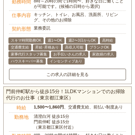
8時～20時の間で1時間〜、好きな日に働くこと
勤務時間
が可能です。(候補の日時から選択)
キッチン、トイレ、お風呂、洗面所、リビン
仕事内容
グ、その他のお掃除
業務委託
契約形態
スキマ時間勤務OK
週1〜OK
週2〜3日からOK
高時給
交通費支給
昇給･昇格あり
高収入可能
ブランクOK
家事代行スタッフ募集
お手伝いさんの求人
家政婦の求人
ハウスキーパー募集
インセンティブあり
この求人の詳細を見る
門前仲町駅から徒歩15分！1LDKマンションでのお掃除
代行のお仕事（東京都江東区）
1,500〜1,860円
、交通費支給、前払い制度あり
時給
清澄白河 徒歩15分
勤務地
門前仲町 徒歩15分
（東京都江東区付近）