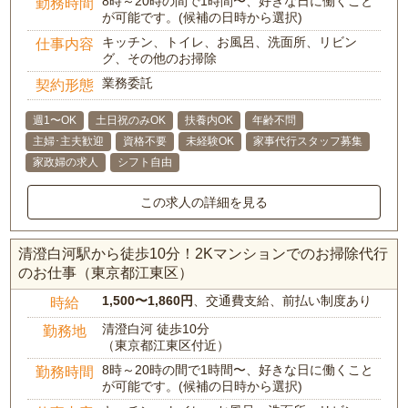
8時～20時の間で1時間〜、好きな日に働くこと
勤務時間
が可能です。(候補の日時から選択)
キッチン、トイレ、お風呂、洗面所、リビン
仕事内容
グ、その他のお掃除
業務委託
契約形態
週1〜OK
土日祝のみOK
扶養内OK
年齢不問
主婦･主夫歓迎
資格不要
未経験OK
家事代行スタッフ募集
家政婦の求人
シフト自由
この求人の詳細を見る
清澄白河駅から徒歩10分！2Kマンションでのお掃除代行
のお仕事（東京都江東区）
1,500〜1,860円
、交通費支給、前払い制度あり
時給
清澄白河 徒歩10分
勤務地
（東京都江東区付近）
8時～20時の間で1時間〜、好きな日に働くこと
勤務時間
が可能です。(候補の日時から選択)