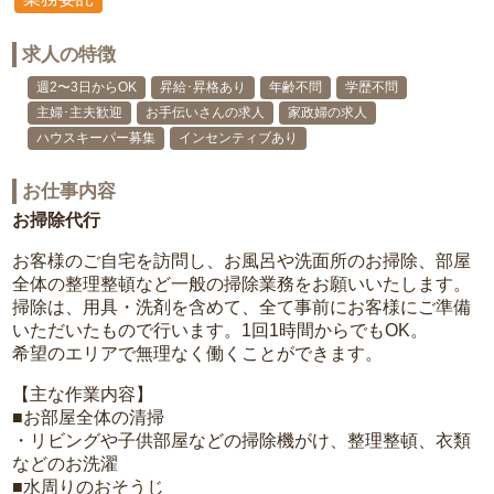
求人の特徴
週2〜3日からOK
昇給･昇格あり
年齢不問
学歴不問
主婦･主夫歓迎
お手伝いさんの求人
家政婦の求人
ハウスキーパー募集
インセンティブあり
お仕事内容
お掃除代行
お客様のご自宅を訪問し、お風呂や洗面所のお掃除、部屋
全体の整理整頓など一般の掃除業務をお願いいたします。
掃除は、用具・洗剤を含めて、全て事前にお客様にご準備
いただいたもので行います。1回1時間からでもOK。
希望のエリアで無理なく働くことができます。
【主な作業内容】
■お部屋全体の清掃
・リビングや子供部屋などの掃除機がけ、整理整頓、衣類
などのお洗濯
■水周りのおそうじ