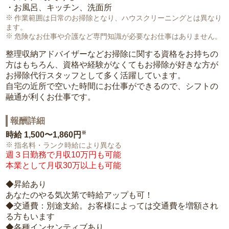
・お風呂、キッチン、洗面所
作業範囲は日常のお掃除となり、ハウスクリーニングとは異なり
ます。
危険なお仕事や介護など専門知識が必要なお仕事はありません。
整理収納アドバイザーなどお掃除に関する資格をお持ちの
方はもちろん、資格や経験がなくてもお掃除が好きな方が
お掃除代行スタッフとして多く活躍しています。
自宅の近所で空いた時間にお仕事ができるので、シフトの
融通が利くお仕事です。
報酬詳細
※
時給
1,500〜1,860円
指名料・ランク時給により異なる
週３日勤務で月収10万円も可能
本業として月収30万以上も可能
◆昇給あり
あなたのやる気次第で時給アップも可！
◆交通費：別途支給。お客様によっては交通費を増額され
る方もいます
◆各種インセンティブあり