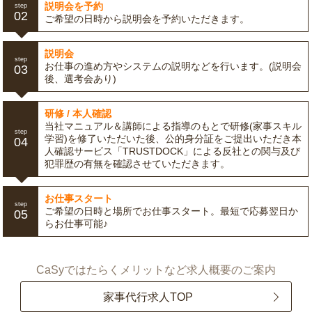
説明会を予約
step
02
ご希望の日時から説明会を予約いただきます。
説明会
step
お仕事の進め方やシステムの説明などを行います。(説明会
03
後、選考会あり)
研修 / 本人確認
当社マニュアル＆講師による指導のもとで研修(家事スキル
step
学習)を修了いただいた後、公的身分証をご提出いただき本
04
人確認サービス「TRUSTDOCK」による反社との関与及び
犯罪歴の有無を確認させていただきます。
お仕事スタート
step
ご希望の日時と場所でお仕事スタート。最短で応募翌日か
05
らお仕事可能♪
CaSyではたらくメリットなど求人概要のご案内
家事代行求人TOP