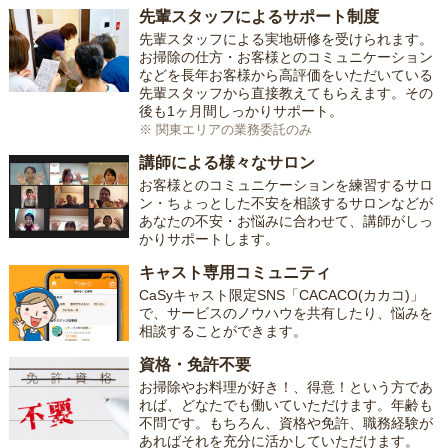
先輩スタッフによるサポート制度
先輩スタッフによる実地研修を受けられます。
お掃除の仕方・お客様とのコミュニケーション
などを長年お客様から高評価をいただいている
先輩スタッフから直接教えてもらえます。その
後も1ヶ月間しっかりサポート。
※ 関東エリアの業務委託のみ
講師による様々なサロン
お客様とのコミュニケーションを練習するサロ
ン・ちょっとした不安を相談するサロンなどが
あなたの不安・お悩みに合わせて、講師がしっ
かりサポートします。
キャスト専用コミュニティ
CaSyキャスト限定SNS「CACACO(カカコ)」
で、サービスのノウハウを共有したり、悩みを
相談することができます。
資格・免許不要
お掃除やお料理が好き！、得意！という方であ
れば、どなたでも働いていただけます。年齢も
不問です。もちろん、資格や免許、職務経験が
あればそれを充分に活かしていただけます。