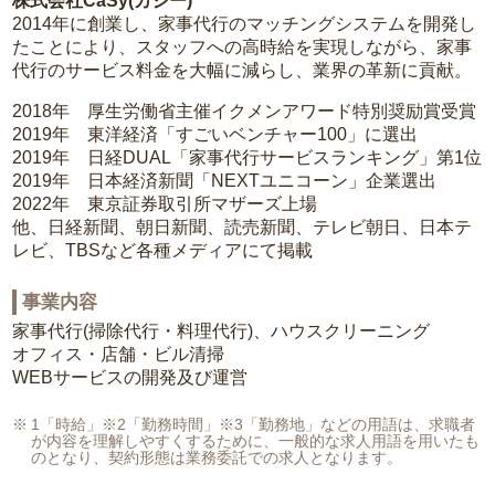
株式会社CaSy(カジー)
2014年に創業し、家事代行のマッチングシステムを開発し
たことにより、スタッフへの高時給を実現しながら、家事
代行のサービス料金を大幅に減らし、業界の革新に貢献。
2018年 厚生労働省主催イクメンアワード特別奨励賞受賞
2019年 東洋経済「すごいベンチャー100」に選出
2019年 日経DUAL「家事代行サービスランキング」第1位
2019年 日本経済新聞「NEXTユニコーン」企業選出
2022年 東京証券取引所マザーズ上場
他、日経新聞、朝日新聞、読売新聞、テレビ朝日、日本テ
レビ、TBSなど各種メディアにて掲載
事業内容
家事代行(掃除代行・料理代行)、ハウスクリーニング
オフィス・店舗・ビル清掃
WEBサービスの開発及び運営
1「時給」※2「勤務時間」※3「勤務地」などの用語は、求職者
が内容を理解しやすくするために、一般的な求人用語を用いたも
のとなり、契約形態は業務委託での求人となります。