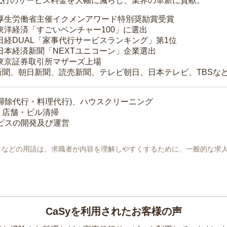
代行のサービス料金を大幅に減らし、業界の革新に貢献。
 厚生労働省主催イクメンアワード特別奨励賞受賞
 東洋経済「すごいベンチャー100」に選出
 日経DUAL「家事代行サービスランキング」第1位
 日本経済新聞「NEXTユニコーン」企業選出
 東京証券取引所マザーズ上場
新聞、朝日新聞、読売新聞、テレビ朝日、日本テレビ、TBSな
掃除代行・料理代行)、ハウスクリーニング
・店舗・ビル清掃
ービスの開発及び運営
地」などの用語は、求職者が内容を理解しやすくするために、一般的な求
CaSyを利用されたお客様の声