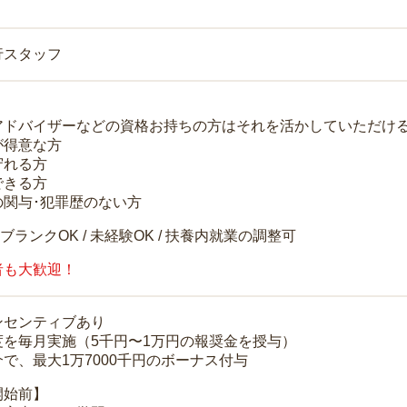
行スタッフ
アドバイザーなどの資格お持ちの方はそれを活かしていただけ
が得意な方
守れる方
できる方
の関与･犯罪歴のない方
 ブランクOK / 未経験OK / 扶養内就業の調整可
者も大歓迎！
ンセンティブあり
度を毎月実施（5千円〜1万円の報奨金を授与）
で、最大1万7000千円のボーナス付与
開始前】