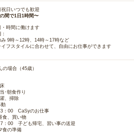
日祝日いつでも歓迎
時の間で1日1時間〜
日・時間に働けます
例：
み 9時～12時、14時～17時など
ライフスタイルに合わせて、自由にお仕事ができます
んの場合（45歳）
起床
弁当･朝食作り
洗濯、掃除
移動
13：00 CaSyのお仕事
 昼食、買い物
～17：00 子ども帰宅、習い事の送迎
 夕食の準備