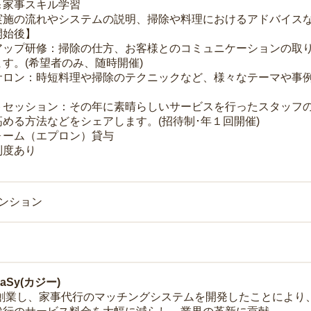
＆家事スキル学習
実施の流れやシステムの説明、掃除や料理におけるアドバイス
開始後】
アップ研修：掃除の仕方、お客様とのコミュニケーションの取
す。(希望者のみ、随時開催)
サロン：時短料理や掃除のテクニックなど、様々なテーマや事例
トセッション：その年に素晴らしいサービスを行ったスタッフ
める方法などをシェアします。(招待制･年１回開催)
ォーム（エプロン）貸与
制度あり
マンション
Sy(カジー)
年に創業し、家事代行のマッチングシステムを開発したことによ