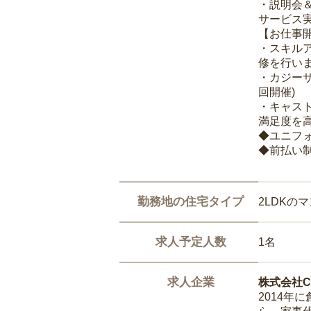
・説明会
サービス
【お仕事
・スキル
修を行いま
・カジー
回開催)
・キャス
満足度を高
◆ユニフ
◆前払い
勤務地の住宅タイプ
2LDKの
求人予定人数
1名
求人企業
株式会社Ca
2014