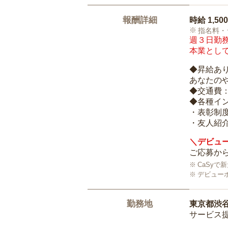
報酬詳細
時給
1,50
指名料・
週３日勤務
本業として
◆昇給あ
あなたの
◆交通費
◆各種イ
・表彰制
・友人紹介
＼デビュー
ご応募から
CaSy
デビュー
勤務地
東京都渋
サービス