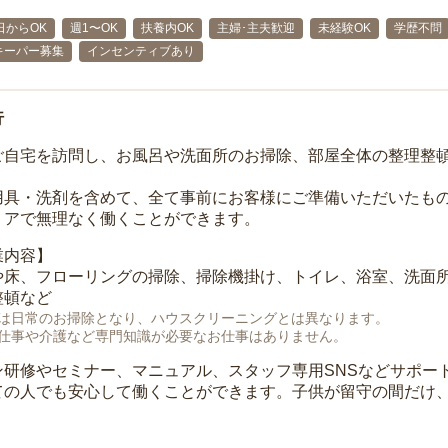
日からOK
週1〜OK
扶養内OK
主婦･主夫歓迎
未経験OK
学歴不問
キーパー募集
インセンティブあり
行
ご自宅を訪問し、お風呂や洗面所のお掃除、部屋全体の整理整
用具・洗剤を含めて、全て事前にお客様にご準備いただいたもの
リアで無理なく働くことができます。
業内容】
や床、フローリングの掃除、掃除機掛け、トイレ、浴室、洗面
整頓など
は日常のお掃除となり、ハウスクリーニングとは異なります。
仕事や介護など専門知識が必要なお仕事はありません。
ン研修やセミナー、マニュアル、スタッフ専用SNSなどサポー
ての人でも安心して働くことができます。子供が留守の間だけ、