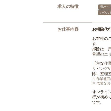
求人の特徴
週2〜3
ハウス
お仕事内容
お掃除代
お客様の
す。
掃除は、
希望のエ
【主な作
リビング
除、整理
作業範囲
危険なお
オンライ
行が初め
です。