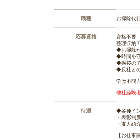
職種
お掃除代
応募資格
資格不要
整理収納
◆お掃除
◆時間を
◆挨拶の
◆反社と
学歴不問 /
他社経験
待遇
◆各種イ
・表彰制
・友人紹介
【お仕事