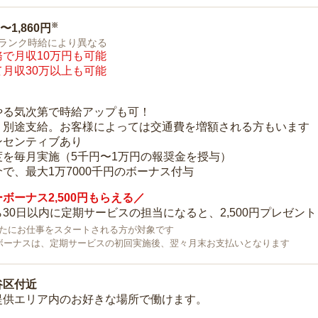
※
0〜1,860円
ランク時給により異なる
で月収10万円も可能
月収30万以上も可能
り
やる気次第で時給アップも可！
：別途支給。お客様によっては交通費を増額される方もいます
ンセンティブあり
度を毎月実施（5千円〜1万円の報奨金を授与）
で、最大1万7000千円のボーナス付与
ボーナス2,500円もらえる／
30日以内に定期サービスの担当になると、2,500円プレゼント
で新たにお仕事をスタートされる方が対象です
ボーナスは、定期サービスの初回実施後、翌々月末お支払いとなります
谷区付近
提供エリア内のお好きな場所で働けます。