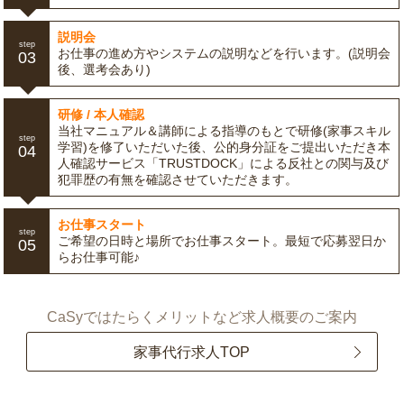
説明会
step
お仕事の進め方やシステムの説明などを行います。(説明会
03
後、選考会あり)
研修 / 本人確認
当社マニュアル＆講師による指導のもとで研修(家事スキル
step
学習)を修了いただいた後、公的身分証をご提出いただき本
04
人確認サービス「TRUSTDOCK」による反社との関与及び
犯罪歴の有無を確認させていただきます。
お仕事スタート
step
ご希望の日時と場所でお仕事スタート。最短で応募翌日か
05
らお仕事可能♪
CaSyではたらくメリットなど求人概要のご案内
家事代行求人TOP