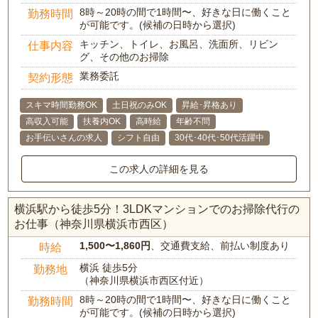
8時～20時の間で1時間〜、好きな日に働くこと
勤務時間
が可能です。(候補の日時から選択)
キッチン、トイレ、お風呂、洗面所、リビン
仕事内容
グ、その他のお掃除
業務委託
契約形態
スキマ時間勤務OK
土日祝のみOK
昇給･昇格あり
高収入可能
扶養内OK
高時給
年齢不問
お手伝いさんの求人
シフト自由
30代･40代･50代活躍中
この求人の詳細を見る
横浜駅から徒歩5分！3LDKマンションでのお掃除代行の
お仕事（神奈川県横浜市西区）
1,500〜1,860円
、交通費支給、前払い制度あり
時給
横浜 徒歩5分
勤務地
（神奈川県横浜市西区付近）
8時～20時の間で1時間〜、好きな日に働くこと
勤務時間
が可能です。(候補の日時から選択)