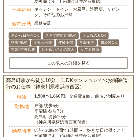
が可能です。(候補の日時から選択)
キッチン、トイレ、お風呂、洗面所、リビン
仕事内容
グ、その他のお掃除
業務委託
契約形態
週2〜3日からOK
スキマ時間勤務OK
土日祝のみOK
扶養内OK
高収入可能
年齢不問
学歴不問
未経験OK
主婦･主夫歓迎
お手伝いさんの求人
シフト自由
この求人の詳細を見る
高島町駅から徒歩10分！1LDKマンションでのお掃除代
行のお仕事（神奈川県横浜市西区）
1,500〜1,860円
、交通費支給、前払い制度あり
時給
戸部 徒歩5分
勤務地
平沼橋 徒歩7分
高島町 徒歩10分
（神奈川県横浜市西区付近）
8時～20時の間で1時間〜、好きな日に働くこと
勤務時間
が可能です。(候補の日時から選択)