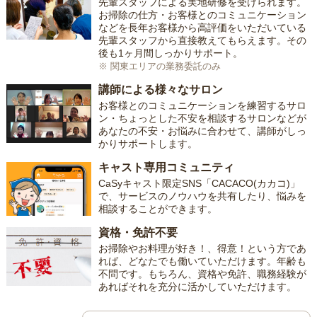
先輩スタッフによる実地研修を受けられます。
お掃除の仕方・お客様とのコミュニケーション
などを長年お客様から高評価をいただいている
先輩スタッフから直接教えてもらえます。その
後も1ヶ月間しっかりサポート。
※ 関東エリアの業務委託のみ
講師による様々なサロン
お客様とのコミュニケーションを練習するサロ
ン・ちょっとした不安を相談するサロンなどが
あなたの不安・お悩みに合わせて、講師がしっ
かりサポートします。
キャスト専用コミュニティ
CaSyキャスト限定SNS「CACACO(カカコ)」
で、サービスのノウハウを共有したり、悩みを
相談することができます。
資格・免許不要
お掃除やお料理が好き！、得意！という方であ
れば、どなたでも働いていただけます。年齢も
不問です。もちろん、資格や免許、職務経験が
あればそれを充分に活かしていただけます。