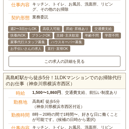
キッチン、トイレ、お風呂、洗面所、リビン
仕事内容
グ、その他のお掃除
業務委託
契約形態
週2〜3日からOK
高収入可能
昇給･昇格あり
交通費支給
扶養内OK
ブランクOK
主婦･主夫歓迎
年齢不問
学歴不問
家事代行スタッフ募集
ハウスキーパー募集
お手伝いさんの求人
直行･直帰OK
この求人の詳細を見る
高島町駅から徒歩5分！1LDKマンションでのお掃除代行
のお仕事（神奈川県横浜市西区）
1,500〜1,860円
、交通費支給、前払い制度あり
時給
高島町 徒歩5分
勤務地
（神奈川県横浜市西区付近）
8時～20時の間で1時間〜、好きな日に働くこと
勤務時間
が可能です。(候補の日時から選択)
キッチン、トイレ、お風呂、洗面所、リビン
仕事内容