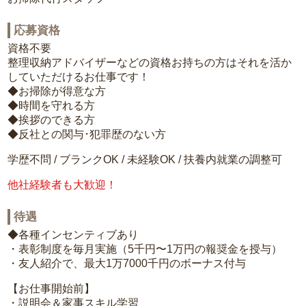
応募資格
資格不要
整理収納アドバイザーなどの資格お持ちの方はそれを活か
していただけるお仕事です！
◆お掃除が得意な方
◆時間を守れる方
◆挨拶のできる方
◆反社との関与･犯罪歴のない方
学歴不問 / ブランクOK / 未経験OK / 扶養内就業の調整可
他社経験者も大歓迎！
待遇
◆各種インセンティブあり
・表彰制度を毎月実施（5千円〜1万円の報奨金を授与）
・友人紹介で、最大1万7000千円のボーナス付与
【お仕事開始前】
・説明会＆家事スキル学習