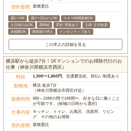
業務委託
契約形態
週1〜OK
週2〜3日からOK
スキマ時間勤務OK
土日祝のみOK
高時給
昇給･昇格あり
主婦･主夫歓迎
未経験OK
家政婦の求人
インセンティブあり
この求人の詳細を見る
横浜駅から徒歩7分！1Kマンションでのお掃除代行のお
仕事（神奈川県横浜市西区）
1,500〜1,860円
、交通費支給、前払い制度あり
時給
横浜 徒歩7分
勤務地
（神奈川県横浜市西区付近）
8時～20時の間で1時間〜、好きな日に働くこと
勤務時間
が可能です。(候補の日時から選択)
キッチン、トイレ、お風呂、洗面所、リビン
仕事内容
グ、その他のお掃除
業務委託
契約形態