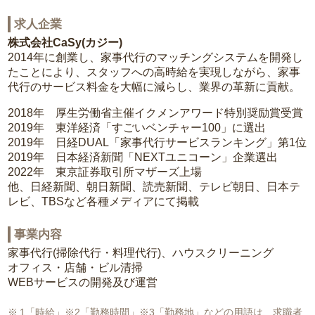
求人企業
株式会社CaSy(カジー)
2014年に創業し、家事代行のマッチングシステムを開発し
たことにより、スタッフへの高時給を実現しながら、家事
代行のサービス料金を大幅に減らし、業界の革新に貢献。
2018年 厚生労働省主催イクメンアワード特別奨励賞受賞
2019年 東洋経済「すごいベンチャー100」に選出
2019年 日経DUAL「家事代行サービスランキング」第1位
2019年 日本経済新聞「NEXTユニコーン」企業選出
2022年 東京証券取引所マザーズ上場
他、日経新聞、朝日新聞、読売新聞、テレビ朝日、日本テ
レビ、TBSなど各種メディアにて掲載
事業内容
家事代行(掃除代行・料理代行)、ハウスクリーニング
オフィス・店舗・ビル清掃
WEBサービスの開発及び運営
1「時給」※2「勤務時間」※3「勤務地」などの用語は、求職者