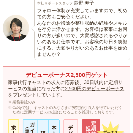
鈴野 寿子
本社サポートスタッフ
フォロー体制が充実していますので、初め
ての方もご安心ください。
あなたのお掃除や整理収納の経験やスキル
を存分に活かせます。お客様は家事にお困
りの方が多いので、大変感謝されるやりが
いのあるお仕事です。お客様の毎日を笑顔
にする、大変やりがいのあるお仕事を始め
ませんか？
デビューボーナス2,500円ゲット
家事代行キャストの求人に応募後、30日以内に定期サ
ービスの担当になった方に
2,500円のデビューボーナス
をプレゼント
しています。
業務委託のみ
CaSyでは、キャストのみなさまに安定的な収入を得ていただく
ために定期サービスの担当になることを推奨しております。