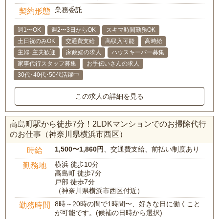
業務委託
契約形態
週1〜OK
週2〜3日からOK
スキマ時間勤務OK
土日祝のみOK
交通費支給
高収入可能
高時給
主婦･主夫歓迎
家政婦の求人
ハウスキーパー募集
家事代行スタッフ募集
お手伝いさんの求人
30代･40代･50代活躍中
この求人の詳細を見る
高島町駅から徒歩7分！2LDKマンションでのお掃除代行
のお仕事（神奈川県横浜市西区）
1,500〜1,860円
、交通費支給、前払い制度あり
時給
横浜 徒歩10分
勤務地
高島町 徒歩7分
戸部 徒歩7分
（神奈川県横浜市西区付近）
8時～20時の間で1時間〜、好きな日に働くこと
勤務時間
が可能です。(候補の日時から選択)