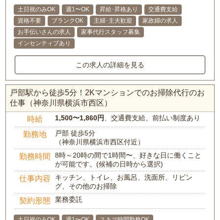
土日祝のみOK
週1〜OK
昇給･昇格あり
交通費支給
資格不要
ブランクOK
主婦･主夫歓迎
家政婦の求人
お手伝いさんの求人
家事代行スタッフ募集
インセンティブあり
この求人の詳細を見る
戸部駅から徒歩5分！2Kマンションでのお掃除代行のお
仕事（神奈川県横浜市西区）
1,500〜1,860円
、交通費支給、前払い制度あり
時給
戸部 徒歩5分
勤務地
（神奈川県横浜市西区付近）
8時～20時の間で1時間〜、好きな日に働くこと
勤務時間
が可能です。(候補の日時から選択)
キッチン、トイレ、お風呂、洗面所、リビン
仕事内容
グ、その他のお掃除
業務委託
契約形態
土日祝のみOK
週1〜OK
スキマ時間勤務OK